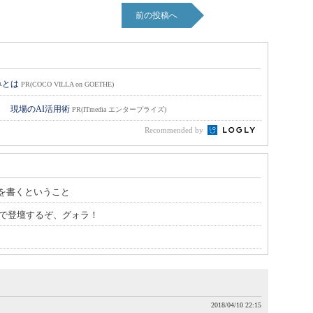
前の投稿へ
みとは
PR(COCO VILLA on GOETHE)
！ 現場のAI活用術
PR(ITmedia エンタープライズ)
Recommended by
を書くということ
時00分で登壇するぞ、グォラ！
2018/04/10 22:15