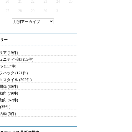
20
21
22
23
24
25
27
28
29
30
31
リー
ア (19件)
ュニティ活動 (15件)
 (117件)
ハック (171件)
クスタイル (202件)
係 (30件)
向 (79件)
向 (62件)
(35件)
動 (5件)