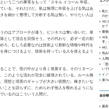
エンジ
という二つの事実をもって「スキル イコール 年収」
ている。それだけだ。私は無理に年収を上げる気はあ
私た
タを細かく整理して分析する気は無い。やりたい人は
のか
AI
か？
最後
うのはアプローチが違う。ビジネスは奪い合いだ。単
AI
落として頂点を目指そう。その代わり、必ず一定の割
手」
めろ。むしろ必要なのは技術より新鮮な情報や時代を
48
を身につけるより、技術を持っている人を使えるよう
包み
人間
「思
ることで、世の中がより良く発展する。そのリターン
いて
イノ
、このような流れが完全に破壊されている。ルール無
第7
。理想と現実のギャップが大きい状態だ。稼ぎたいな
いことを語らずに、ためらわず他人を殴れるようにな
でいるのはこういう人間だ。
自分研
最高