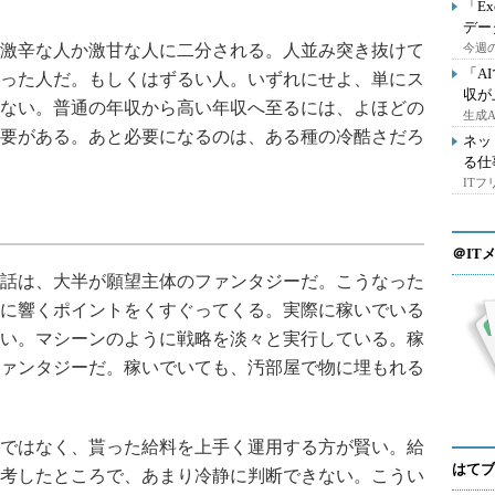
「E
デー
激辛な人か激甘な人に二分される。人並み突き抜けて
今週の
「A
った人だ。もしくはずるい人。いずれにせよ、単にス
収が
ない。普通の年収から高い年収へ至るには、よほどの
生成
要がある。あと必要になるのは、ある種の冷酷さだろ
ネッ
る仕
IT
＠IT
話は、大半が願望主体のファンタジーだ。こうなった
に響くポイントをくすぐってくる。実際に稼いでいる
い。マシーンのように戦略を淡々と実行している。稼
ァンタジーだ。稼いでいても、汚部屋で物に埋もれる
ではなく、貰った給料を上手く運用する方が賢い。給
はてブ
考したところで、あまり冷静に判断できない。こうい