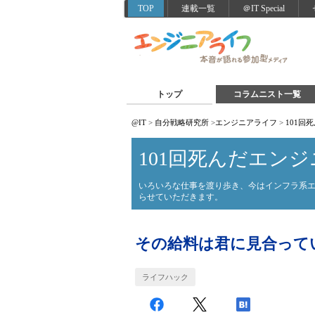
TOP
連載一覧
＠IT Special
トップ
コラムニスト一覧
@IT
>
自分戦略研究所
>
エンジニアライフ
>
101回
101回死んだエンジ
いろいろな仕事を渡り歩き、今はインフラ系
らせていただきます。
その給料は君に見合って
ライフハック