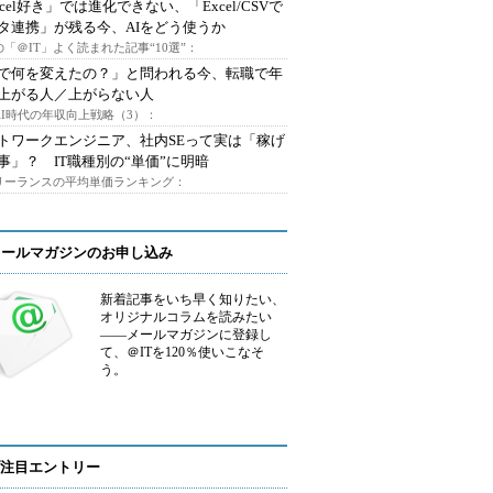
xcel好き」では進化できない、「Excel/CSVで
タ連携」が残る今、AIをどう使うか
「＠IT」よく読まれた記事“10選”：
Iで何を変えたの？」と問われる今、転職で年
上がる人／上がらない人
AI時代の年収向上戦略（3）：
トワークエンジニア、社内SEって実は「稼げ
事」？ IT職種別の“単価”に明暗
フリーランスの平均単価ランキング：
メールマガジンのお申し込み
新着記事をいち早く知りたい、
オリジナルコラムを読みたい
――メールマガジンに登録し
て、＠ITを120％使いこなそ
う。
注目エントリー