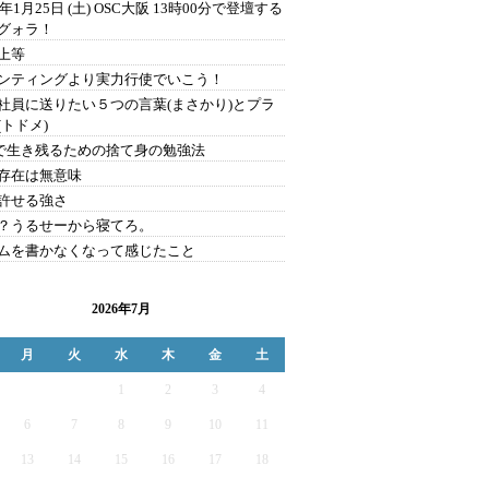
0年1月25日 (土) OSC大阪 13時00分で登壇する
グォラ！
上等
ンティングより実力行使でいこう！
社員に送りたい５つの言葉(まさかり)とプラ
(トドメ)
Sで生き残るための捨て身の勉強法
存在は無意味
許せる強さ
？うるせーから寝てろ。
ムを書かなくなって感じたこと
2026年7月
月
火
水
木
金
土
1
2
3
4
6
7
8
9
10
11
13
14
15
16
17
18