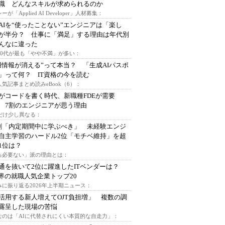
I職 どんなスキルが求められるのか
ーが「Applied AI Developer」人材募集：
AIを“使ったことない”エンジニアは「楽し
が半分？ 仕事に「満足」する理由は年代別
んなに違った
～30代が最も「やや不満」が多い：
用情報が消える”って本当？ 「生成AIパスポ
」って何？ IT資格の今を読む
人気記事まとめ読みeBook（6）：
Iがコードを書く時代、新職種FDEが需要
 7割のエンジニアが思う理由
代だけ少し異なる：
割「内定期間中に学ぶべき」 未経験エンジ
自主学習のハードル2位「モチベ維持」を超
1位は？
る必要ない」派の理由とは：
通を抜いて2位に躍進したITベンダーは？
業界の就職人気企業トップ20
みに振り返る2026年上半期ニュース：
I活用する新人増えてOJT負担増」 複数の調
露呈した現場の苦悩
なのは「AIに代替されにくい本質的な自走力」：