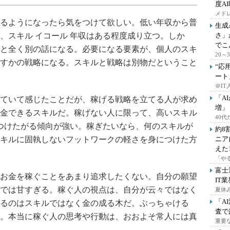
度A
メドレ
るようになったら気をつけて欲しい。低い年収から普
生成
、スキル イコール 年収はある程度成り立つ。しか
さ」
でこ
と全く別の話になる。必要になる要素が、個人のスキ
20
すかの戦略になる。スキルと戦略は別物だということ
“応
ート
＠IT
「A
ていて感じたことだが、稼げる戦略を立てる人が求め
増」
金できるスキルだ。稼げない人に限って、高いスキル
40
びつけたがる傾向が強い。稼ぎたいなら、何のスキルが
約8
キルに固執しないフットワークの軽さを身につけた方
ニア
えた
「や
富士
お金を稼ぐことをあまり追求したくない。自分の願望
IT
では甘すぎる。稼ぐ人の視点は、自分が云々ではなく
夏休
「A
るのはスキルではなく金の成る木だ。ぶっちゃける
査で
。本当に稼ぐ人の思考や行動は、おおよそ常人には真
重要