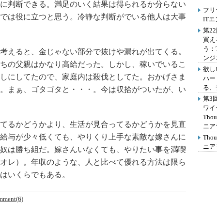
に判断できる。満足のいく結果は得られるか分らない
フリ
では役に立つと思う。冷静な判断がでいる他人は大事
IT
第2
買え
う：
考えると、金じゃない部分で抜けや漏れが出てくる。
ンジ
ちの父親はかなり高給だった。しかし、稼いでいるこ
欲し
しにしてたので、家庭内は殺伐としてた。おかげさま
ハー
る、
。まぁ、ゴタゴタと・・・。今は収拾がついたが、い
第3
ワイ
Th
てるかどうかより、生活が見合ってるかどうかを見直
ニア
給与が少々低くても、やりくり上手な素敵な嫁さんに
Th
ニア
奴は勝ち組だ。嫁さんいなくても、やりたい事を満喫
オレ）。年収のような、人と比べて優れる方法は限ら
はいくらでもある。
mment(6)