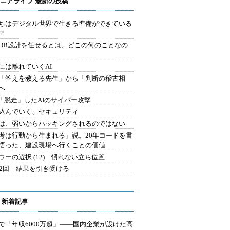
ニアライフ 最新の投稿
ちはデジタル世界で生きる準備ができている
？
にDB設計を任せるとは、どこの何のことなの
には離れていくAI
を「答えを教える先生」から「判断の稽古相
へ
2.「脱走」したAIのサイバー攻撃
込んでいく、セキュリティ
は、弱いからハッキングされるのではない
考は行動から生まれる」説。20年コードを書
悟った、建設現場へ行くことの価値
ウーの選択 (12) 慣れない立ち位置
42回 結果を引き受ける
 新着記事
で「年収6000万超」――国内企業が設けた高