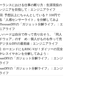
ーランスにおける仕事の断り方：生涯現役の
エンジニアを目指して：エンジニアライフ
2回: 予想以上にちゃんとしている？ 330円で
る「人感センサーライト」を分解してみよ
ThousanDIYの「ガジェット分解ライフ」：エ
ニアライフ
いハードは自分で作って売り出そう。「同人
ドウェア」のすゝめ：個人がものを作って売
デジタルDIYの最前線：エンジニアライフ
回: ローエンドにもRISC-Vが！ダイソーの完全
ヤレスイヤホンを分解してみよう：
ousanDIYの「ガジェット分解ライフ」：エンジ
ライフ
ousanDIYの「ガジェット分解ライフ」：エンジ
ライフ