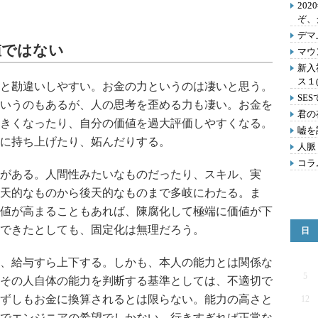
202
ぞ、
デマ
値ではない
マウ
新入
ス１
と勘違いしやすい。お金の力というのは凄いと思う。
SE
いうのもあるが、人の思考を歪める力も凄い。お金を
君の
きくなったり、自分の価値を過大評価しやすくなる。
嘘を
に持ち上げたり、妬んだりする。
人脈
コラ
がある。人間性みたいなものだったり、スキル、実
天的なものから後天的なものまで多岐にわたる。ま
値が高まることもあれば、陳腐化して極端に価値が下
できたとしても、固定化は無理だろう。
日
、給与すら上下する。しかも、本人の能力とは関係な
5
その人自体の能力を判断する基準としては、不適切で
ずしもお金に換算されるとは限らない。能力の高さと
12
でエンジニアの希望でしかない。行きすぎれば正常な