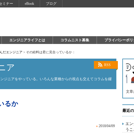
セミナー
eBook
ブログ
エンジニアライフとは
コラムニスト募集
プライバシーポリ
死んだエンジニア
>
その給料は君に見合っているか：
ニア
RSS
エンジニアをやっている。いろんな業種からの視点も交えてコラムを綴
文章
いるか
最近の
エン
»
2018/04/09
うこ