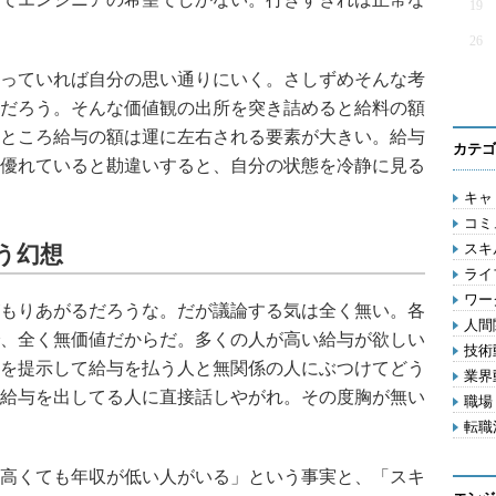
19
26
っていれば自分の思い通りにいく。さしずめそんな考
だろう。そんな価値観の出所を突き詰めると給料の額
ところ給与の額は運に左右される要素が大きい。給与
カテゴ
優れていると勘違いすると、自分の状態を冷静に見る
キャリ
コミ
スキル
う幻想
ライフ
ワー
もりあがるだろうな。だが議論する気は全く無い。各
人間関
、全く無価値だからだ。多くの人が高い給与が欲しい
技術動
を提示して給与を払う人と無関係の人にぶつけてどう
業界動
給与を出してる人に直接話しやがれ。その度胸が無い
職場 
転職活
高くても年収が低い人がいる」という事実と、「スキ