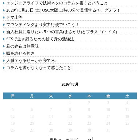
エンジニアライフで技術ネタのコラムを書くということ
2020年1月25日 (土) OSC大阪 13時00分で登壇するぞ、グォラ！
デマ上等
マウンティングより実力行使でいこう！
新入社員に送りたい５つの言葉(まさかり)とプラス１(トドメ)
SESで生き残るための捨て身の勉強法
君の存在は無意味
嘘を許せる強さ
人脈？うるせーから寝てろ。
コラムを書かなくなって感じたこと
2026年7月
日
月
火
水
木
金
土
1
2
3
4
5
6
7
8
9
10
11
12
13
14
15
16
17
18
19
20
21
22
23
24
25
26
27
28
29
30
31