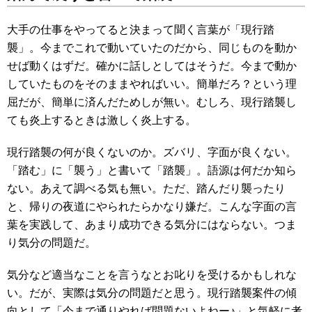
大手の仕事をやってると決まって聞く言葉が「現行踏
襲」。今までこれで動いていたのだから、同じものを動か
せば動くはずだ。確かに話しとしてはそうだ。今まで動か
していたものをそのままやればいい。簡単だろ？という理
屈だが、簡単に済んだためしが無い。むしろ、現行踏襲し
ても炎上するときは激しく炎上する。
現行踏襲の何が良くないのか。ズバリ、字面が良くない。
「踏む」に「襲う」と書いて「踏襲」。語源は何だか知ら
ない。あえて調べる気も無い。ただ、踏んだり襲ったり
と、帰りの夜道にやられたらかなり嫌だ。こんな字面の言
葉を実践して、あまり成功できる気分にはならない。つま
り気分の問題だ。
気分など適当なことを言うなとお叱りを受けるかもしれな
い。だが、実際は気分の問題だと思う。現行踏襲案件の傾
向として「今まで通りやれば問題ないよねー♪」と気軽に考