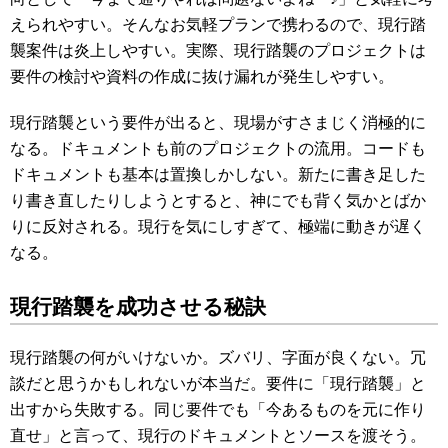
えられやすい。そんなお気軽プランで携わるので、現行踏
襲案件は炎上しやすい。実際、現行踏襲のプロジェクトは
要件の検討や資料の作成に抜け漏れが発生しやすい。
現行踏襲という要件が出ると、現場がすさまじく消極的に
なる。ドキュメントも前のプロジェクトの流用。コードも
ドキュメントも基本は置換しかしない。新たに書き足した
り書き直したりしようとすると、神にでも背く気かとばか
りに反対される。現行を気にしすぎて、極端に動きが遅く
なる。
現行踏襲を成功させる秘訣
現行踏襲の何がいけないか。ズバリ、字面が良くない。冗
談だと思うかもしれないが本当だ。要件に「現行踏襲」と
出すから失敗する。同じ要件でも「今あるものを元に作り
直せ」と言って、現行のドキュメントとソースを渡そう。