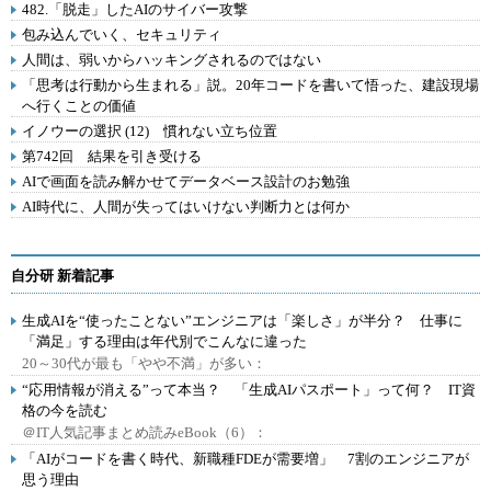
482.「脱走」したAIのサイバー攻撃
包み込んでいく、セキュリティ
人間は、弱いからハッキングされるのではない
「思考は行動から生まれる」説。20年コードを書いて悟った、建設現場
へ行くことの価値
イノウーの選択 (12) 慣れない立ち位置
第742回 結果を引き受ける
AIで画面を読み解かせてデータベース設計のお勉強
AI時代に、人間が失ってはいけない判断力とは何か
自分研 新着記事
生成AIを“使ったことない”エンジニアは「楽しさ」が半分？ 仕事に
「満足」する理由は年代別でこんなに違った
20～30代が最も「やや不満」が多い：
“応用情報が消える”って本当？ 「生成AIパスポート」って何？ IT資
格の今を読む
＠IT人気記事まとめ読みeBook（6）：
「AIがコードを書く時代、新職種FDEが需要増」 7割のエンジニアが
思う理由