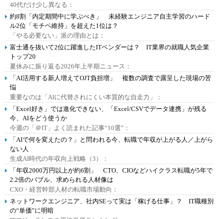
40代だけ少し異なる：
約8割「内定期間中に学ぶべき」 未経験エンジニア自主学習のハード
ル2位「モチベ維持」を超えた1位は？
「やる必要ない」派の理由とは：
富士通を抜いて2位に躍進したITベンダーは？ IT業界の就職人気企業
トップ20
夏休みに振り返る2026年上半期ニュース：
「AI活用する新人増えてOJT負担増」 複数の調査で露呈した現場の苦
悩
重要なのは「AIに代替されにくい本質的な自走力」：
「Excel好き」では進化できない、「Excel/CSVでデータ連携」が残る
今、AIをどう使うか
今週の「＠IT」よく読まれた記事“10選”：
「AIで何を変えたの？」と問われる今、転職で年収が上がる人／上がら
ない人
生成AI時代の年収向上戦略（3）：
「年収2000万円以上が約6割」 CTO、CIOなどハイクラス転職が5年で
2.2倍のバブル、求められる人材像は
CXO・経営幹部人材の転職市場動向：
ネットワークエンジニア、社内SEって実は「稼げる仕事」？ IT職種別
の“単価”に明暗