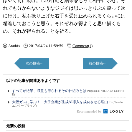
ぼやく前に動け。己の行動と結果をもって相手に示せ。そ
れでも分からないようなジジイは思いっきりぶん殴って次
に行け。私も振り上げた右手を受け止められるくらいには
精進しておこうと思う。それぞれが得ようと思い描くも
の、それが得られることを祈る。
Anubis
2017/04/24 11:59:59
Comment(1)
次の投稿へ
前の投稿へ
以下の記事が関連あるようです
すべてが絶景、収益も得られるその仕組みとは
PR(COCO VILLA on GOETH
E)
大阪ガスに学ぶ！ 大手企業が生成AI導入を成功させる理由
PR(ITmedia
エンタープライズ)
Recommended by
最新の投稿