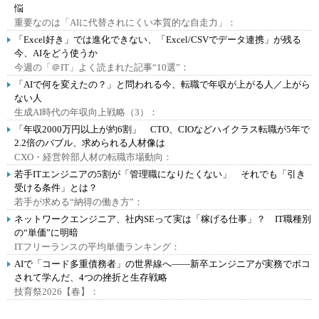
悩
重要なのは「AIに代替されにくい本質的な自走力」：
「Excel好き」では進化できない、「Excel/CSVでデータ連携」が残る
今、AIをどう使うか
今週の「＠IT」よく読まれた記事“10選”：
「AIで何を変えたの？」と問われる今、転職で年収が上がる人／上がら
ない人
生成AI時代の年収向上戦略（3）：
「年収2000万円以上が約6割」 CTO、CIOなどハイクラス転職が5年で
2.2倍のバブル、求められる人材像は
CXO・経営幹部人材の転職市場動向：
若手ITエンジニアの5割が「管理職になりたくない」 それでも「引き
受ける条件」とは？
若手が求める“納得の働き方”：
ネットワークエンジニア、社内SEって実は「稼げる仕事」？ IT職種別
の“単価”に明暗
ITフリーランスの平均単価ランキング：
AIで「コード多重債務者」の世界線へ――新卒エンジニアが実務でボコ
されて学んだ、4つの挫折と生存戦略
技育祭2026【春】：