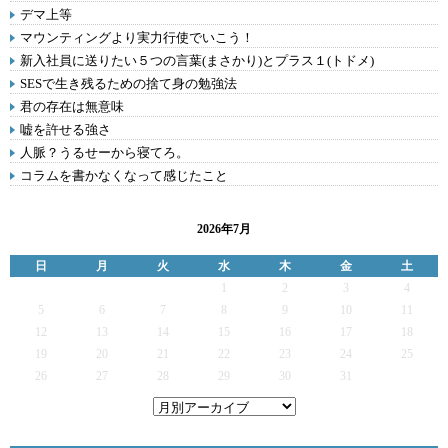
デマ上等
マウンティングより実力行使でいこう！
新入社員に送りたい５つの言葉(まさかり)とプラス１(トドメ)
SESで生き残るための捨て身の勉強法
君の存在は無意味
嘘を許せる強さ
人脈？うるせーから寝てろ。
コラムを書かなくなって感じたこと
2026年7月
日
月
火
水
木
金
土
1
2
3
4
5
6
7
8
9
10
11
12
13
14
15
16
17
18
19
20
21
22
23
24
25
26
27
28
29
30
31