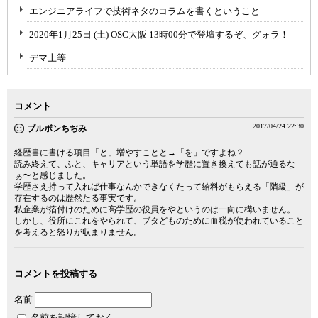
エンジニアライフで技術ネタのコラムを書くということ
2020年1月25日 (土) OSC大阪 13時00分で登壇するぞ、グォラ！
デマ上等
コメント
2017/04/24 22:30
ブルボンちぢみ
経歴書に書ける項目「と」増やすことと→「を」ですよね？
読み終えて、ふと、キャリアという単語を学歴に置き換えても話が通るな
ぁ〜と感じました。
学歴さえ持って入れば仕事なんかできなくたって給料がもらえる「階級」が
存在するのは歴然たる事実です。
私企業が箔付けのために高学歴の役員をやというのは一向に構いません。
しかし、役所にこれをやられて、ブタどものために血税が使われていること
を考えると怒りが収まりません。
コメントを投稿する
名前
名前を記憶しておく