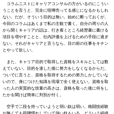
コラムニストにキャリアコンサルの方がいるのにこうい
うことを言うと、完全に喧嘩売ってる感じになるかもしれ
ない。だが、そういう目的は無い。始めに断っておくが、
今回のコラムはあくまで私の主観で書く。自分の周りの人
から聞くキャリアの話は、行き着くところ経歴書に書ける
項目を増やすことと、社内評価を上げるための手段に過ぎ
ない。それがキャリアと言うなら、目の前の仕事をキチン
とやって欲しい。
また、キャリア目的で取得した資格をスキルとしては数
えていない。目的を達した後に努力をしなくなるからだ。
ついでに言うと、資格を取得するための努力しかしていな
いので、身につけた知識を現場で全く使えない。資格を取
った人の実質的な技量の高さは、資格を取った後に何をし
たかを聞けば簡単に判別が付く。
空手で二段を持っていようと弱い奴は弱い。格闘技経験
が無くても喧嘩慣れしていて強い奴もいる。どういう経緯