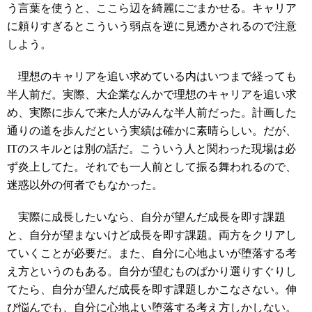
う言葉を使うと、ここら辺を綺麗にごまかせる。キャリア
に頼りすぎるとこういう弱点を逆に見透かされるので注意
しよう。
理想のキャリアを追い求めている内はいつまで経っても
半人前だ。実際、大企業なんかで理想のキャリアを追い求
め、実際に歩んで来た人がみんな半人前だった。計画した
通りの道を歩んだという実績は確かに素晴らしい。だが、
ITのスキルとは別の話だ。こういう人と関わった現場は必
ず炎上してた。それでも一人前として振る舞われるので、
迷惑以外の何者でもなかった。
実際に成長したいなら、自分が望んだ成長を即す課題
と、自分が望まないけど成長を即す課題。両方をクリアし
ていくことが必要だ。また、自分に心地よいが堕落する考
え方というのもある。自分が望むものばかり選りすぐりし
てたら、自分が望んだ成長を即す課題しかこなさない。伸
び悩んでも、自分に心地よい堕落する考え方しかしない。