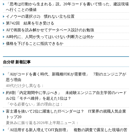
「思考は行動から生まれる」説。20年コードを書いて悟った、建設現場
へ行くことの価値
イノウーの選択 (12) 慣れない立ち位置
第742回 結果を引き受ける
AIで画面を読み解かせてデータベース設計のお勉強
AI時代に、人間が失ってはいけない判断力とは何か
価格を下げることに抵抗できるか
自分研 新着記事
「AIがコードを書く時代、新職種FDEが需要増」 7割のエンジニアが
思う理由
40代だけ少し異なる：
約8割「内定期間中に学ぶべき」 未経験エンジニア自主学習のハード
ル2位「モチベ維持」を超えた1位は？
「やる必要ない」派の理由とは：
富士通を抜いて2位に躍進したITベンダーは？ IT業界の就職人気企業
トップ20
夏休みに振り返る2026年上半期ニュース：
「AI活用する新人増えてOJT負担増」 複数の調査で露呈した現場の苦