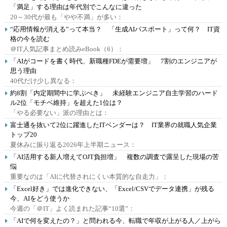
「満足」する理由は年代別でこんなに違った
20～30代が最も「やや不満」が多い：
“応用情報が消える”って本当？ 「生成AIパスポート」って何？ IT資
格の今を読む
＠IT人気記事まとめ読みeBook（6）：
「AIがコードを書く時代、新職種FDEが需要増」 7割のエンジニアが
思う理由
40代だけ少し異なる：
約8割「内定期間中に学ぶべき」 未経験エンジニア自主学習のハード
ル2位「モチベ維持」を超えた1位は？
「やる必要ない」派の理由とは：
富士通を抜いて2位に躍進したITベンダーは？ IT業界の就職人気企業
トップ20
夏休みに振り返る2026年上半期ニュース：
「AI活用する新人増えてOJT負担増」 複数の調査で露呈した現場の苦
悩
重要なのは「AIに代替されにくい本質的な自走力」：
「Excel好き」では進化できない、「Excel/CSVでデータ連携」が残る
今、AIをどう使うか
今週の「＠IT」よく読まれた記事“10選”：
「AIで何を変えたの？」と問われる今、転職で年収が上がる人／上がら