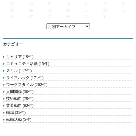
12
13
14
15
16
17
18
19
20
21
22
23
24
25
26
27
28
29
30
31
カテゴリー
キャリア (19件)
コミュニティ活動 (15件)
スキル (117件)
ライフハック (171件)
ワークスタイル (202件)
人間関係 (30件)
技術動向 (79件)
業界動向 (62件)
職場 (35件)
転職活動 (5件)