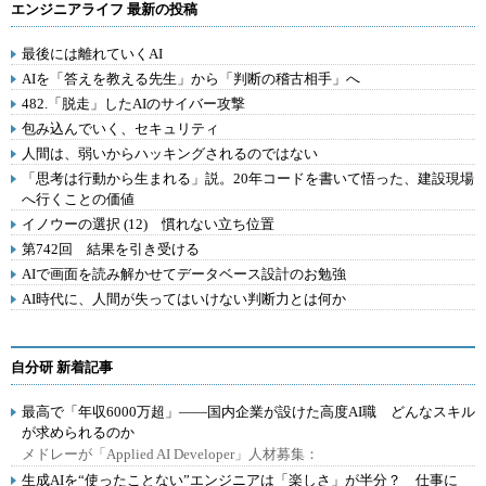
エンジニアライフ 最新の投稿
最後には離れていくAI
AIを「答えを教える先生」から「判断の稽古相手」へ
482.「脱走」したAIのサイバー攻撃
包み込んでいく、セキュリティ
人間は、弱いからハッキングされるのではない
「思考は行動から生まれる」説。20年コードを書いて悟った、建設現場
へ行くことの価値
イノウーの選択 (12) 慣れない立ち位置
第742回 結果を引き受ける
AIで画面を読み解かせてデータベース設計のお勉強
AI時代に、人間が失ってはいけない判断力とは何か
自分研 新着記事
最高で「年収6000万超」――国内企業が設けた高度AI職 どんなスキル
が求められるのか
メドレーが「Applied AI Developer」人材募集：
生成AIを“使ったことない”エンジニアは「楽しさ」が半分？ 仕事に