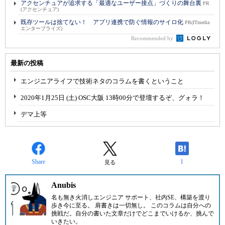
アクセンチュアが追求する「最適なユーザー接点」づくりの舞台裏
PR
(アクセンチュア)
既存ツールは捨てない！ アプリ連携で防ぐ情報のサイロ化
PR(ITmedia
エンタープライズ)
Recommended by
最新の投稿
エンジニアライフで技術ネタのコラムを書くということ
2020年1月25日 (土) OSC大阪 13時00分で登壇するぞ、グォラ！
デマ上等
Share
1
見る
Anubis
名も無き火消しエンジニア サポート、社内SE、構築を渡り
歩き今に至る。 肩書きは一切無し。 このコラムは自分への
挑戦だ。自分の書いた文章だけでどこまでいけるか、挑んで
いきたい。