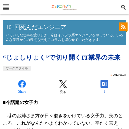
101回死んだエンジニア
いろいろな仕事を渡り歩き、今はインフラ系エンジニアをやっている。いろ
んな業種からの視点も交えてコラムを綴らせていただきます。
“じょしりょく”で切り開くIT業界の未来
ワークスタイル
»
2012/01/24
Share
1
見る
■今話題の女子力
巷のお姉さま方が日々磨きをかけている女子力。実のと
ころ、これがなんだかよくわかっていない。平たく言え