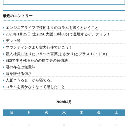
最近のエントリー
エンジニアライフで技術ネタのコラムを書くということ
2020年1月25日 (土) OSC大阪 13時00分で登壇するぞ、グォラ！
デマ上等
マウンティングより実力行使でいこう！
新入社員に送りたい５つの言葉(まさかり)とプラス１(トドメ)
SESで生き残るための捨て身の勉強法
君の存在は無意味
嘘を許せる強さ
人脈？うるせーから寝てろ。
コラムを書かなくなって感じたこと
2026年7月
日
月
火
水
木
金
土
1
2
3
4
5
6
7
8
9
10
11