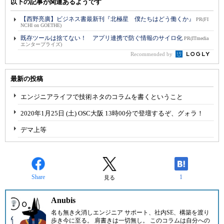
以下の記事が関連あるようです
【西野亮廣】ビジネス書最新刊『北極星 僕たちはどう働くか』
PR(FI
NCHI on GOETHE)
既存ツールは捨てない！ アプリ連携で防ぐ情報のサイロ化
PR(ITmedia
エンタープライズ)
Recommended by
最新の投稿
エンジニアライフで技術ネタのコラムを書くということ
2020年1月25日 (土) OSC大阪 13時00分で登壇するぞ、グォラ！
デマ上等
Share
1
見る
Anubis
名も無き火消しエンジニア サポート、社内SE、構築を渡り
歩き今に至る。 肩書きは一切無し。 このコラムは自分への