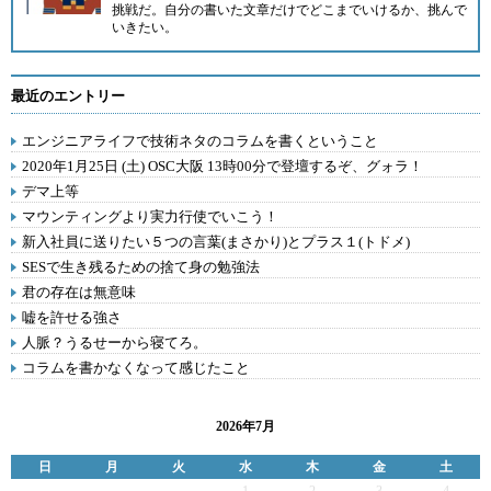
挑戦だ。自分の書いた文章だけでどこまでいけるか、挑んで
いきたい。
最近のエントリー
エンジニアライフで技術ネタのコラムを書くということ
2020年1月25日 (土) OSC大阪 13時00分で登壇するぞ、グォラ！
デマ上等
マウンティングより実力行使でいこう！
新入社員に送りたい５つの言葉(まさかり)とプラス１(トドメ)
SESで生き残るための捨て身の勉強法
君の存在は無意味
嘘を許せる強さ
人脈？うるせーから寝てろ。
コラムを書かなくなって感じたこと
2026年7月
日
月
火
水
木
金
土