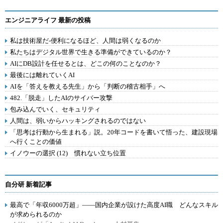
エンジニアライフ 最新の投稿
私は技術屋だ-便利になるほど、人間は弱くなるのか
私たちはデジタル世界で生きる準備ができているのか？
AIにDB設計を任せるとは、どこの何のことなのか？
最後には離れていくAI
AIを「答えを教える先生」から「判断の稽古相手」へ
482.「脱走」したAIのサイバー攻撃
包み込んでいく、セキュリティ
人間は、弱いからハッキングされるのではない
「思考は行動から生まれる」説。20年コードを書いて悟った、建設現場
へ行くことの価値
イノウーの選択 (12) 慣れない立ち位置
自分研 新着記事
最高で「年収6000万超」――国内企業が設けた高度AI職 どんなスキル
が求められるのか