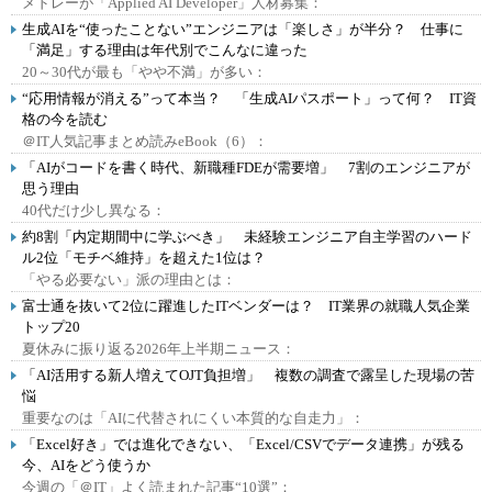
メドレーが「Applied AI Developer」人材募集：
生成AIを“使ったことない”エンジニアは「楽しさ」が半分？ 仕事に
「満足」する理由は年代別でこんなに違った
20～30代が最も「やや不満」が多い：
“応用情報が消える”って本当？ 「生成AIパスポート」って何？ IT資
格の今を読む
＠IT人気記事まとめ読みeBook（6）：
「AIがコードを書く時代、新職種FDEが需要増」 7割のエンジニアが
思う理由
40代だけ少し異なる：
約8割「内定期間中に学ぶべき」 未経験エンジニア自主学習のハード
ル2位「モチベ維持」を超えた1位は？
「やる必要ない」派の理由とは：
富士通を抜いて2位に躍進したITベンダーは？ IT業界の就職人気企業
トップ20
夏休みに振り返る2026年上半期ニュース：
「AI活用する新人増えてOJT負担増」 複数の調査で露呈した現場の苦
悩
重要なのは「AIに代替されにくい本質的な自走力」：
「Excel好き」では進化できない、「Excel/CSVでデータ連携」が残る
今、AIをどう使うか
今週の「＠IT」よく読まれた記事“10選”：