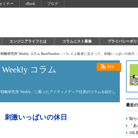
セミナー
eBook
ブログ
エンジニアライフとは
コラムニスト募集
プライバシーポリ
戦略研究所 Weekly コラム BackNumber
>
バレエ上級者に交ざって、刺激いっぱいの休日：
eekly コラム
RSS
分戦略研究所 Weekly」に載ったアイティメディア社員のコラムを紹介し
最近の
、刺激いっぱいの休日
知ら
「あ
JA