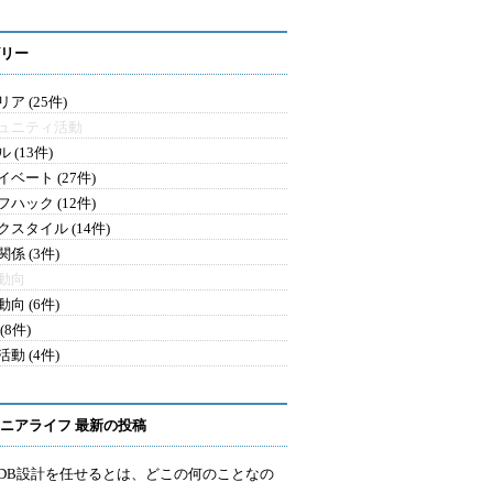
リー
ア (25件)
ュニティ活動
 (13件)
ベート (27件)
ハック (12件)
クスタイル (14件)
係 (3件)
動向
向 (6件)
(8件)
動 (4件)
ニアライフ 最新の投稿
にDB設計を任せるとは、どこの何のことなの