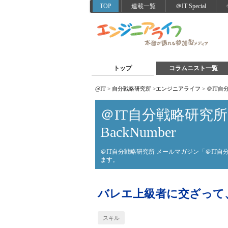
TOP
連載一覧
＠IT Special
トップ
コラムニスト一覧
@IT
>
自分戦略研究所
>
エンジニアライフ
>
＠IT自分
＠IT自分戦略研究所 W
BackNumber
＠IT自分戦略研究所 メールマガジン「＠IT自
ます。
バレエ上級者に交ざって
スキル