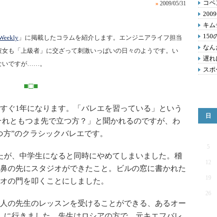
コペ
»
2009/05/31
20
キム
15
eekly
」に掲載したコラムを紹介します。エンジニアライフ担当
なん
彼女も「上級者」に交ざって刺激いっぱいの日々のようです。い
遅れ
ないですが……。
スポ
■□■
すぐ1年になります。「バレエを習っている」という
日
それともつま先で立つ方？」と聞かれるのですが、わ
つ方”のクラシックバレエです。
5
たが、中学生になると同時にやめてしまいました。稽
12
鼻の先にスタジオができたこと。ビルの窓に書かれた
19
オの門を叩くことにしました。
26
人の先生のレッスンを受けることができる、あるオー
）に行きました。先生はロシアの方で、元キエフバレ