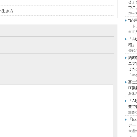
さ」
でこ
い生き方
20
“応
ート
＠IT
「A
増」
40
約8
ニア
えた
「や
富士
IT
夏休
「A
査で
重要
「E
デー
今週の