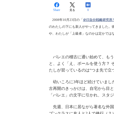
Share
0
見る
2008年10月23日の「
＠IT自分戦略研究所 W
のわたしの下にも新人がやってきました。
や、わたしが「上級者」なのかは定かでは
バレエの稽古に通い始めて、もう
と、よく「え、ボールを使う方？ 
たしが習っているのは“つま先で立
幼いころに3年ほど続けていまし
古再開のきっかけは、自宅から目と
「バレエ」の文字に引かれ、スタジ
先週、日本に居ながら著名な外国
プンクラスに友人と2人で修行（？