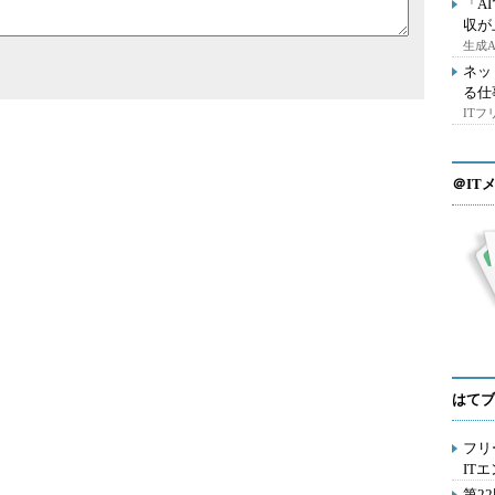
「A
収が
生成
ネッ
る仕
IT
＠IT
はてブ
フリ
IT
第2