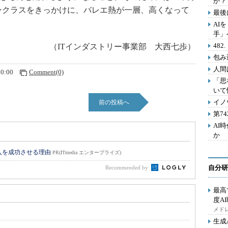
か？
ンクラスをきっかけに、バレエ熱が一層、高くなって
最後
AI
手」
48
（ITインダストリー事業部 大西七歩）
包み
人間
00:00
Comment(0)
「思
いて
イノ
前の投稿へ
第7
AI
か
入を成功させる理由
PR(ITmedia エンタープライズ)
自分研
Recommended by
最高
度A
メドレ
生成