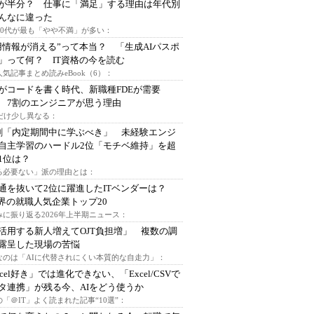
が半分？ 仕事に「満足」する理由は年代別
んなに違った
～30代が最も「やや不満」が多い：
用情報が消える”って本当？ 「生成AIパスポ
」って何？ IT資格の今を読む
人気記事まとめ読みeBook（6）：
Iがコードを書く時代、新職種FDEが需要
 7割のエンジニアが思う理由
代だけ少し異なる：
割「内定期間中に学ぶべき」 未経験エンジ
自主学習のハードル2位「モチベ維持」を超
1位は？
る必要ない」派の理由とは：
通を抜いて2位に躍進したITベンダーは？
業界の就職人気企業トップ20
みに振り返る2026年上半期ニュース：
I活用する新人増えてOJT負担増」 複数の調
露呈した現場の苦悩
なのは「AIに代替されにくい本質的な自走力」：
xcel好き」では進化できない、「Excel/CSVで
タ連携」が残る今、AIをどう使うか
「＠IT」よく読まれた記事“10選”：