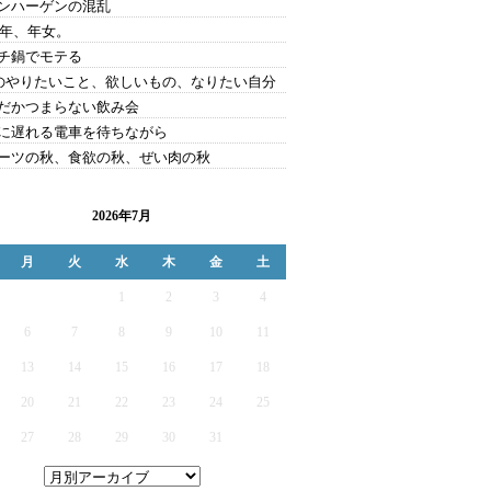
ンハーゲンの混乱
09年、年女。
チ鍋でモテる
0のやりたいこと、欲しいもの、なりたい自分
だかつまらない飲み会
に遅れる電車を待ちながら
ーツの秋、食欲の秋、ぜい肉の秋
2026年7月
月
火
水
木
金
土
1
2
3
4
6
7
8
9
10
11
13
14
15
16
17
18
20
21
22
23
24
25
27
28
29
30
31