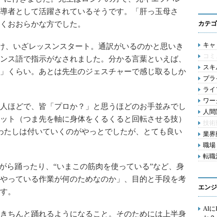
導者として活躍されているそうです。「肝っ玉母さ
くおおらかな方でした。
カテゴ
キャリ
け、いざレッスンスタート。通訳がいるのかと思いき
コミ
ンス語で指示がなされました。分かる言葉といえば、
スキル
」くらい。あとは先生のジェスチャーで感じ取るしか
プライ
ライフ
ワー
人ほどで、皆「プロか？」と思うほどのお手並みでし
人間関
エット（つま先を軸に身体をくるくると回転させる技）
技術
わたしは付いていくのがやっとでしたが、とても良い
業界動
職場 
転職活
がら踊ったり、“いまこの筋肉を使っている”など、身
やっている作業が何のためなのか」、目的と手段を考
エンジ
す。
AI
きちんと踊れるようになること。そのためには上半身