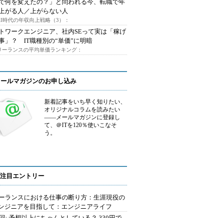
Iで何を変えたの？」と問われる今、転職で年
上がる人／上がらない人
AI時代の年収向上戦略（3）：
トワークエンジニア、社内SEって実は「稼げ
事」？ IT職種別の“単価”に明暗
フリーランスの平均単価ランキング：
メールマガジンのお申し込み
新着記事をいち早く知りたい、
オリジナルコラムを読みたい
――メールマガジンに登録し
て、＠ITを120％使いこなそ
う。
注目エントリー
ーランスにおける仕事の断り方：生涯現役の
エンジニアを目指して：エンジニアライフ
2回: 予想以上にちゃんとしている？ 330円で