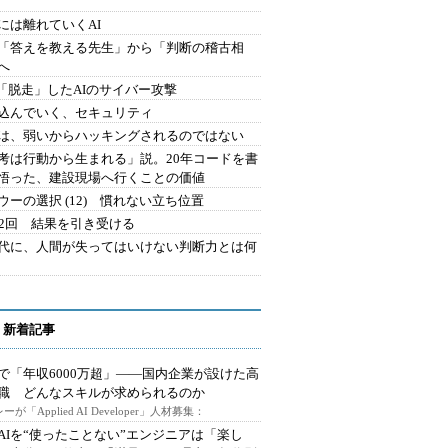
には離れていくAI
を「答えを教える先生」から「判断の稽古相
へ
2.「脱走」したAIのサイバー攻撃
込んでいく、セキュリティ
は、弱いからハッキングされるのではない
考は行動から生まれる」説。20年コードを書
悟った、建設現場へ行くことの価値
ウーの選択 (12) 慣れない立ち位置
42回 結果を引き受ける
時代に、人間が失ってはいけない判断力とは何
 新着記事
で「年収6000万超」――国内企業が設けた高
I職 どんなスキルが求められるのか
ーが「Applied AI Developer」人材募集：
AIを“使ったことない”エンジニアは「楽し