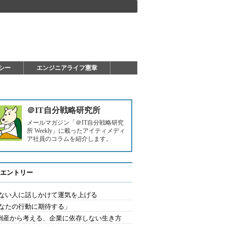
シー
エンジニアライフ憲章
＠IT自分戦略研究所
メールマガジン「＠IT自分戦略研究
所 Weekly」に載ったアイティメディ
ア社員のコラムを紹介します。
エントリー
ない人に話しかけて運気を上げる
なたの行動に期待する」
L倒産から考える、企業に依存しない生き方