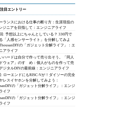
注目エントリー
ーランスにおける仕事の断り方：生涯現役の
エンジニアを目指して：エンジニアライフ
2回: 予想以上にちゃんとしている？ 330円で
る「人感センサーライト」を分解してみよ
ThousanDIYの「ガジェット分解ライフ」：エ
ニアライフ
いハードは自分で作って売り出そう。「同人
ドウェア」のすゝめ：個人がものを作って売
デジタルDIYの最前線：エンジニアライフ
回: ローエンドにもRISC-Vが！ダイソーの完全
ヤレスイヤホンを分解してみよう：
ousanDIYの「ガジェット分解ライフ」：エンジ
ライフ
ousanDIYの「ガジェット分解ライフ」：エンジ
ライフ