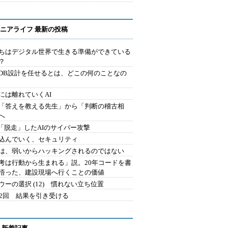
ニアライフ 最新の投稿
ちはデジタル世界で生きる準備ができている
？
にDB設計を任せるとは、どこの何のことなの
には離れていくAI
を「答えを教える先生」から「判断の稽古相
へ
2.「脱走」したAIのサイバー攻撃
込んでいく、セキュリティ
は、弱いからハッキングされるのではない
考は行動から生まれる」説。20年コードを書
悟った、建設現場へ行くことの価値
ウーの選択 (12) 慣れない立ち位置
42回 結果を引き受ける