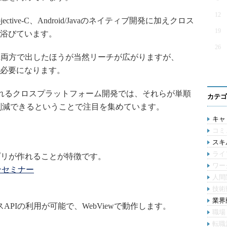
12
tive-C、Android/Javaのネイティブ開発に加えクロス
19
浴びています。
26
roid両方で出したほうが当然リーチが広がりますが、
必要になります。
に代表されるクロスプラットフォーム開発では、それらが単順
カテゴ
も削減できるということで注目を集めています。
キャリ
コミ
スキル
ライ
ブアプリが作れることが特徴です。
ワー
 ご紹介セミナー
人間
技術
業界動
バイスAPIの利用が可能で、WebViewで動作します。
職場
転職