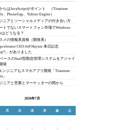
らはJavaScriptがポイント （Titanium
le、PhoneGap、Yubizo Engine）
ジニアとソーシャルメディアの付き合い方
ートでないスマートフォン市場でWindows
oneはどうなる？
スメの情報系資格（開発系）
celerator CEO Jeff Haynie 来日記念
tup!!」がありました
ilsベースのSaaS型勤怠管理システムをアジャイ
開発
bエンジニアもスマホアプリ開発「Titanium
ile」
ジニアと営業とマーケッターの間から
2026年7月
月
火
水
木
金
土
1
2
3
4
6
7
8
9
10
11