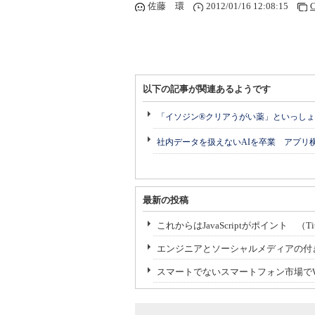
佐藤 環
2012/01/16 12:08:15
C
以下の記事が関連あるようです
「イソジン®クリアうがい薬」といっしょ
社内データを扱えないAIを卒業 アプリ
最新の投稿
これからはJavaScriptがポイント （Titani
エンジニアとソーシャルメディアの付
スマートでないスマートフォン市場でWin