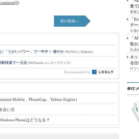
「A
omment(0)
査で
重要
「E
前の投稿へ
デー
今週の
「A
収が
生成
に「うがいパワー」で一年中！ 健やか
PR(iNova｜Hugkum)
ネッ
横断検索で一元化
る仕
PR(ITmedia エンタープライズ)
IT
Recommended by
＠IT
um Mobile、PhoneGap、Yubizo Engine）
き合い方
dows Phoneはどうなる？