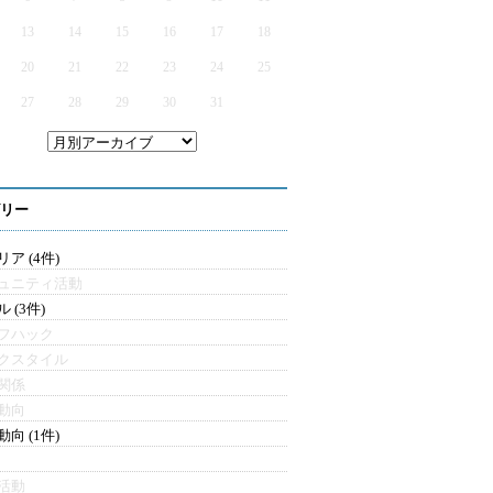
13
14
15
16
17
18
20
21
22
23
24
25
27
28
29
30
31
リー
ア (4件)
ュニティ活動
 (3件)
フハック
クスタイル
関係
動向
向 (1件)
活動