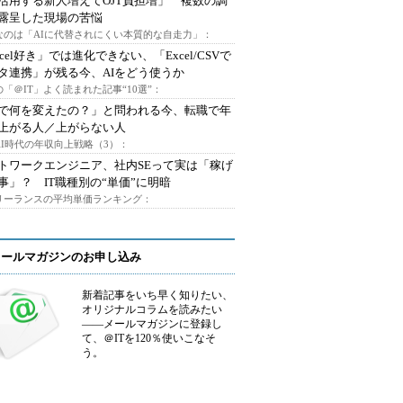
I活用する新人増えてOJT負担増」 複数の調
露呈した現場の苦悩
なのは「AIに代替されにくい本質的な自走力」：
xcel好き」では進化できない、「Excel/CSVで
タ連携」が残る今、AIをどう使うか
「＠IT」よく読まれた記事“10選”：
Iで何を変えたの？」と問われる今、転職で年
上がる人／上がらない人
AI時代の年収向上戦略（3）：
トワークエンジニア、社内SEって実は「稼げ
事」？ IT職種別の“単価”に明暗
フリーランスの平均単価ランキング：
メールマガジンのお申し込み
新着記事をいち早く知りたい、
オリジナルコラムを読みたい
――メールマガジンに登録し
て、＠ITを120％使いこなそ
う。