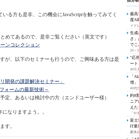
自分研
最高
されている方も是非、この機会にJavaScriptを触ってみてく
度A
メドレ
生成
良くまとめてあるので、是非ご覧ください（英文です）
さ」
チパターンコレクション
でこ
20
“応
すが、以下のセミナーも行うので、ご興味ある方は是
ート
＠IT
「A
リ開発の課題解決セミナー」
増」
40
フォームの最新技術～
約8
予定、あるいは検討中の方（エンドユーザー様）
ニア
えた
年になりますよう。。
「や
富士
ます。
IT
夏休