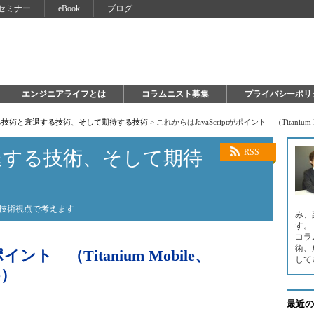
セミナー
eBook
ブログ
エンジニアライフとは
コラムニスト募集
プライバシーポリ
る技術と衰退する技術、そして期待する技術
>
これからはJavaScriptがポイント （Titanium Mo
退する技術、そして期待
RSS
を技術視点で考えます
み、
す。
コラ
術、
イント （Titanium Mobile、
して
e）
最近の