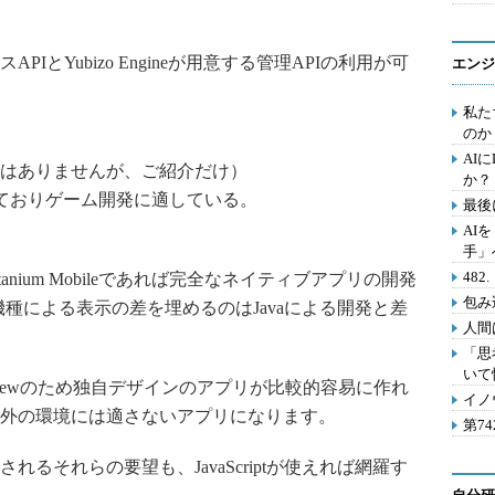
イスAPIとYubizo Engineが用意する管理APIの利用が可
エンジ
私た
のか
AI
る開発ではありませんが、ご紹介だけ）
か？
ておりゲーム開発に適している。
最後
AI
手」
48
ium Mobileであれば完全なネイティブアプリの開発
包み
と機種による表示の差を埋めるのはJavaによる開発と差
人間
「思
いて
bViewのため独自デザインのアプリが比較的容易に作れ
イノ
外の環境には適さないアプリになります。
第7
それらの要望も、JavaScriptが使えれば網羅す