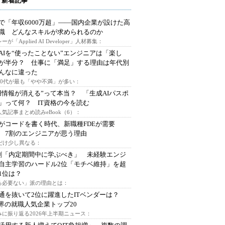
 新着記事
で「年収6000万超」――国内企業が設けた高
I職 どんなスキルが求められるのか
ーが「Applied AI Developer」人材募集：
AIを“使ったことない”エンジニアは「楽し
が半分？ 仕事に「満足」する理由は年代別
んなに違った
～30代が最も「やや不満」が多い：
用情報が消える”って本当？ 「生成AIパスポ
」って何？ IT資格の今を読む
人気記事まとめ読みeBook（6）：
Iがコードを書く時代、新職種FDEが需要
 7割のエンジニアが思う理由
代だけ少し異なる：
割「内定期間中に学ぶべき」 未経験エンジ
自主学習のハードル2位「モチベ維持」を超
1位は？
る必要ない」派の理由とは：
通を抜いて2位に躍進したITベンダーは？
業界の就職人気企業トップ20
みに振り返る2026年上半期ニュース：