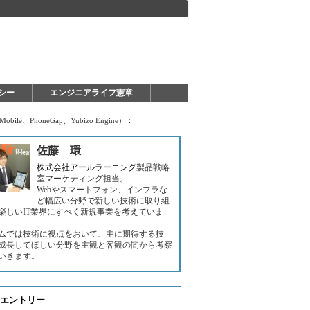
シー
エンジニアライフ憲章
bile、PhoneGap、Yubizo Engine）：
佐藤 環
株式会社アールラーニング
製品戦略
室マーケティング担当。
Webやスマートフォン、インフラな
ど幅広い分野で新しい技術に取り組
楽しいIT業界にすべく新規事業を考えていま
ムでは技術に視点をおいて、主に期待する技
成長してほしい分野を主観と客観の間から考察
いきます。
エントリー