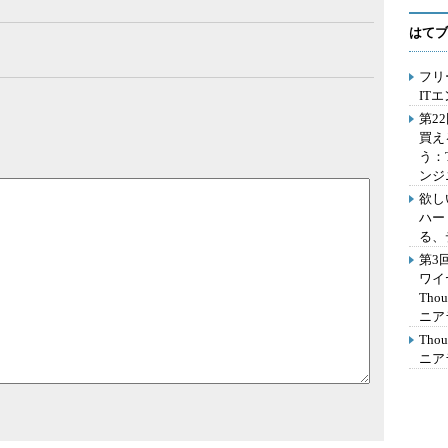
はてブ
フリ
IT
第2
買え
う：
ンジ
欲し
ハー
る、
第3
ワイ
Th
ニア
Th
ニア