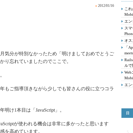
»
2012/01/16
これか
Mobi
エン
スマ
Ph
オス
「App
mee
月気分が特別なかったため「明けましておめでとうご
Ra
かり忘れていましたのでここで。
ルで
We
。
Mob
エン
年もご指導頂きながら少しでも皆さんの役に立つコラ
1本目は「JavaScript」。
日
aScriptが使われる機会は非常に多かったと思います
感を高めています。
5