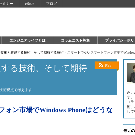
セミナー
eBook
ブログ
エンジニアライフとは
コラムニスト募集
プライバシーポリ
る技術と衰退する技術、そして期待する技術
>
スマートでないスマートフォン市場でWindows
退する技術、そして期待
RSS
を技術視点で考えます
み、
す。
コラ
術、
ン市場でWindows Phoneはどうな
して
最近の