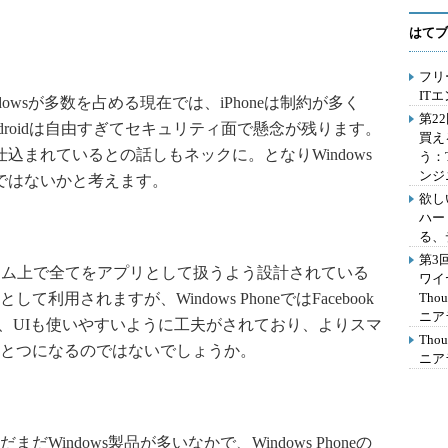
はてブ
フリ
IT
wsが多数を占める現在では、iPhoneは制約が多く
第2
Androidは自由すぎてセキュリティ面で懸念が残ります。
買え
込まれているとの話しもネックに。となりWindows
う：
ンジ
のではないかと考えます。
欲し
ハー
る、
第3
トフォーム上で全てをアプリとして扱うよう設計されている
ワイ
用されますが、Windows PhoneではFacebook
Th
ニア
おり、UIも使いやすいように工夫がされており、よりスマ
Th
とつになるのではないでしょうか。
ニア
indows製品が多いなかで、Windows Phoneの