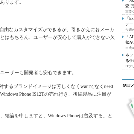
「A
あります。
査で
重要
「E
デー
自由なカスタマイズができるが、引きかえに各メーカ
今週の
「A
とはもちろん、ユーザーが安心して購入ができない欠
収が
生成
ネッ
る仕
IT
ユーザーも開発者も安心できます。
＠IT
に対するブランドイメージは芳しくなくwantでなくneed
dows Phone IS12Tの売れ行き、後続製品に注目が
を申しますと、Windows Phoneは普及する。と