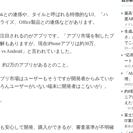
自分研
最高
ebookとの連係や、タイルと呼ばれる特徴的なUI、「ハ
度A
イズ、Office製品との連係などがあります。
メドレ
生成
注目されるのがアプリです。「アプリ市場を制したプ
さ」
でこ
もありますが、現在iPhoneアプリは約30万、
20
e vs Android」と言われていました。
“応
ート
うと、約2万のアプリがあるとのこと。
＠IT
「A
プリ市場はユーザーもそうですが開発者からみていか
増」
40
ろんユーザーがいない端末に開発者はこないが）。
約8
ニア
。
えた
「や
富士
IT
夏休
も安心して開発、購入ができるが、審査基準が不明確