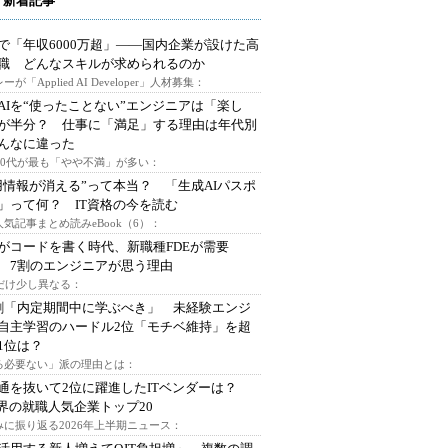
 新着記事
で「年収6000万超」――国内企業が設けた高
I職 どんなスキルが求められるのか
ーが「Applied AI Developer」人材募集：
AIを“使ったことない”エンジニアは「楽し
が半分？ 仕事に「満足」する理由は年代別
んなに違った
～30代が最も「やや不満」が多い：
用情報が消える”って本当？ 「生成AIパスポ
」って何？ IT資格の今を読む
人気記事まとめ読みeBook（6）：
Iがコードを書く時代、新職種FDEが需要
 7割のエンジニアが思う理由
代だけ少し異なる：
割「内定期間中に学ぶべき」 未経験エンジ
自主学習のハードル2位「モチベ維持」を超
1位は？
る必要ない」派の理由とは：
通を抜いて2位に躍進したITベンダーは？
業界の就職人気企業トップ20
みに振り返る2026年上半期ニュース：