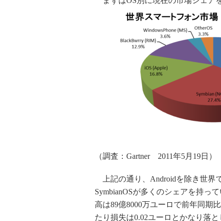
まずはOS別に現在の市場シェア
（調査：Gartner 2011年5月19日）
上記の通り、Androidを除き世
SymbianOSが多くのシェアを
高は89億8000万ユーロで前年同期
たり損失は0.02ユーロとかなり落