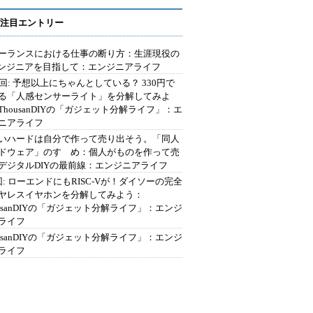
注目エントリー
ーランスにおける仕事の断り方：生涯現役の
エンジニアを目指して：エンジニアライフ
2回: 予想以上にちゃんとしている？ 330円で
る「人感センサーライト」を分解してみよ
ThousanDIYの「ガジェット分解ライフ」：エ
ニアライフ
いハードは自分で作って売り出そう。「同人
ドウェア」のすゝめ：個人がものを作って売
デジタルDIYの最前線：エンジニアライフ
回: ローエンドにもRISC-Vが！ダイソーの完全
ヤレスイヤホンを分解してみよう：
ousanDIYの「ガジェット分解ライフ」：エンジ
ライフ
ousanDIYの「ガジェット分解ライフ」：エンジ
ライフ