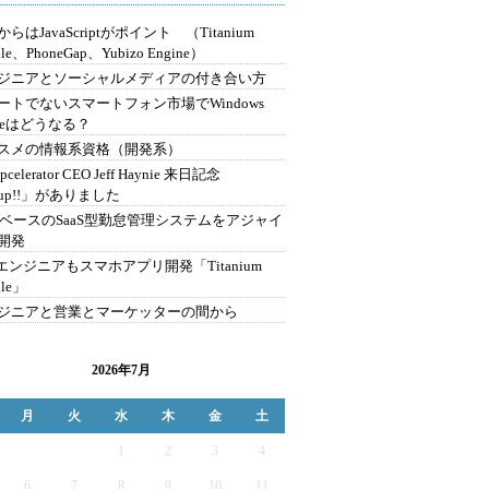
らはJavaScriptがポイント （Titanium
le、PhoneGap、Yubizo Engine）
ジニアとソーシャルメディアの付き合い方
ートでないスマートフォン市場でWindows
oneはどうなる？
スメの情報系資格（開発系）
celerator CEO Jeff Haynie 来日記念
tup!!」がありました
ilsベースのSaaS型勤怠管理システムをアジャイ
開発
bエンジニアもスマホアプリ開発「Titanium
ile」
ジニアと営業とマーケッターの間から
2026年7月
月
火
水
木
金
土
1
2
3
4
6
7
8
9
10
11