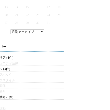
13
14
15
16
17
18
20
21
22
23
24
25
27
28
29
30
31
リー
ア (4件)
ュニティ活動
 (3件)
フハック
クスタイル
関係
動向
向 (1件)
活動