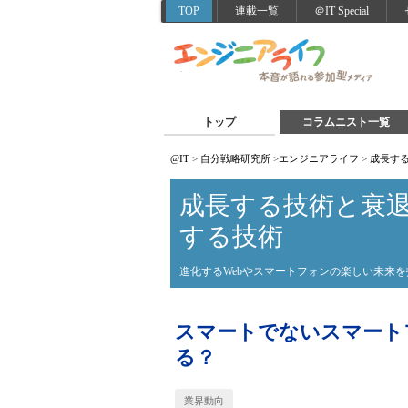
TOP
連載一覧
＠IT Special
トップ
コラムニスト一覧
@IT
>
自分戦略研究所
>
エンジニアライフ
>
成長す
成長する技術と衰
する技術
進化するWebやスマートフォンの楽しい未来
スマートでないスマートフォ
る？
業界動向