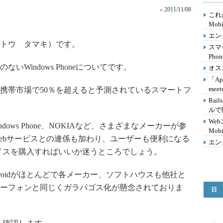
»
2011/11/08
これか
Mobi
エン
トウ タマキ）です。
スマ
Ph
Windows Phoneについてです。
オス
「App
mee
し、携帯市場で50％を超えると予測されているスマートフ
Ra
ルで
We
ry、Windows Phone、NOKIAなど、さまざまなメーカーが参
Mob
ebサービスとの連係も加わり、ユーザーも便利になる
エン
イスを購入すればいいか迷うところでしょう。
Androidがほとんどで各メーカー、ソフトハウスも他社と
ーフォンと同じくガラパゴス化が懸念されておりま
日
5