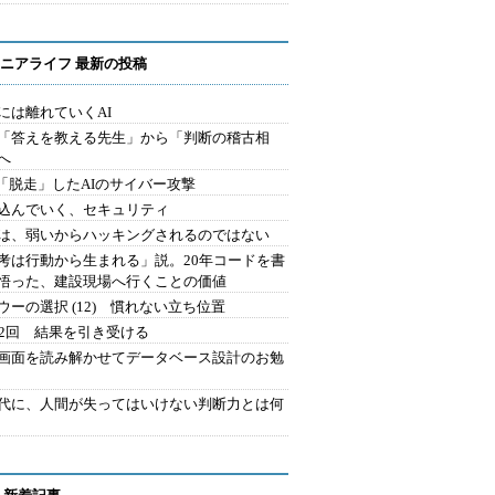
ニアライフ 最新の投稿
には離れていくAI
を「答えを教える先生」から「判断の稽古相
へ
2.「脱走」したAIのサイバー攻撃
込んでいく、セキュリティ
は、弱いからハッキングされるのではない
考は行動から生まれる」説。20年コードを書
悟った、建設現場へ行くことの価値
ウーの選択 (12) 慣れない立ち位置
42回 結果を引き受ける
で画面を読み解かせてデータベース設計のお勉
時代に、人間が失ってはいけない判断力とは何