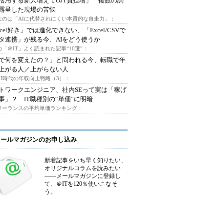
I活用する新人増えてOJT負担増」 複数の調
露呈した現場の苦悩
なのは「AIに代替されにくい本質的な自走力」：
xcel好き」では進化できない、「Excel/CSVで
タ連携」が残る今、AIをどう使うか
「＠IT」よく読まれた記事“10選”：
Iで何を変えたの？」と問われる今、転職で年
上がる人／上がらない人
AI時代の年収向上戦略（3）：
トワークエンジニア、社内SEって実は「稼げ
事」？ IT職種別の“単価”に明暗
フリーランスの平均単価ランキング：
メールマガジンのお申し込み
新着記事をいち早く知りたい、
オリジナルコラムを読みたい
――メールマガジンに登録し
て、＠ITを120％使いこなそ
う。