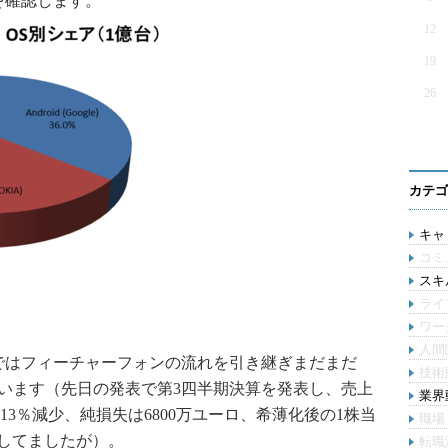
を確認します。
12
19
26
カテゴ
キャリ
コミ
スキル
ライ
ワー
人間
界ではフィーチャーフォンの流れを引き継ぎまだまだ
技術
持っています（先日の発表で第3四半期決算を発表し、売上
業界動
比13％減少、純損失は6800万ユーロ、希薄化後の1株当
職場
としてましたが）。
転職