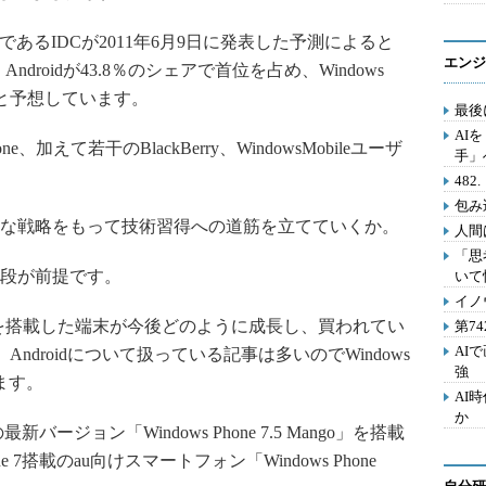
あるIDCが2011年6月9日に発表した予測によると
エンジ
ndroidが43.8％のシェアで首位を占め、Windows
で続くと予想しています。
最後
AI
、加えて若干のBlackBerry、WindowsMobileユーザ
手」
48
包み
な戦略をもって技術習得への道筋を立てていくか。
人間
「思
段が前提です。
いて
イノ
を搭載した端末が今後どのように成長し、買われてい
第7
AI
ndroidについて扱っている記事は多いのでWindows
強
ます。
AI
か
最新バージョン「Windows Phone 7.5 Mango」を搭載
e 7搭載のau向けスマートフォン「Windows Phone