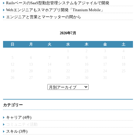
RailsベースのSaaS型勤怠管理システムをアジャイルで開発
Webエンジニアもスマホアプリ開発「Titanium Mobile」
エンジニアと営業とマーケッターの間から
2026年7月
日
月
火
水
木
金
土
1
2
3
4
5
6
7
8
9
10
11
12
13
14
15
16
17
18
19
20
21
22
23
24
25
26
27
28
29
30
31
カテゴリー
キャリア (4件)
コミュニティ活動
スキル (3件)