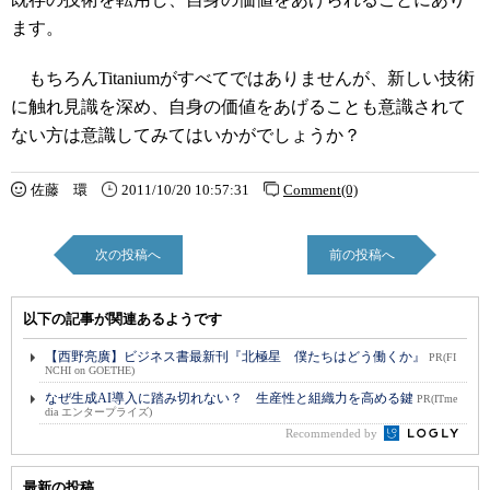
ます。
もちろんTitaniumがすべてではありませんが、新しい技術
に触れ見識を深め、自身の価値をあげることも意識されて
ない方は意識してみてはいかがでしょうか？
佐藤 環
2011/10/20 10:57:31
Comment(0)
次の投稿へ
前の投稿へ
以下の記事が関連あるようです
【西野亮廣】ビジネス書最新刊『北極星 僕たちはどう働くか』
PR(FI
NCHI on GOETHE)
なぜ生成AI導入に踏み切れない？ 生産性と組織力を高める鍵
PR(ITme
dia エンタープライズ)
Recommended by
最新の投稿