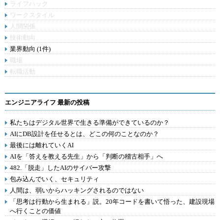
ライフハック
ワークスタイル
人間関係
技術動向
業界動向 (1件)
職場
転職活動
エンジニアライフ 最新の投稿
私たちはデジタル世界で生きる準備ができているのか？
AIにDB設計を任せるとは、どこの何のことなのか？
最後には離れていくAI
AIを「答えを教える先生」から「判断の稽古相手」へ
482.「脱走」したAIのサイバー攻撃
包み込んでいく、セキュリティ
人間は、弱いからハッキングされるのではない
「思考は行動から生まれる」説。20年コードを書いて悟った、建設現場
へ行くことの価値