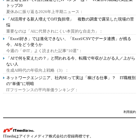
トップ20
夏休みに振り返る2026年上半期ニュース：
「AI活用する新人増えてOJT負担増」 複数の調査で露呈した現場の苦
悩
重要なのは「AIに代替されにくい本質的な自走力」：
「Excel好き」では進化できない、「Excel/CSVでデータ連携」が残る
今、AIをどう使うか
今週の「＠IT」よく読まれた記事“10選”：
「AIで何を変えたの？」と問われる今、転職で年収が上がる人／上がら
ない人
生成AI時代の年収向上戦略（3）：
ネットワークエンジニア、社内SEって実は「稼げる仕事」？ IT職種別
の“単価”に明暗
ITフリーランスの平均単価ランキング：
利用規約
ITmediaはアイティメディア株式会社の登録商標です。