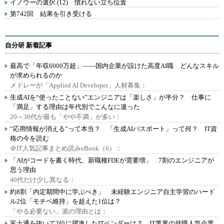
イノウーの選択 (12) 慣れない立ち位置
第742回 結果を引き受ける
自分研 新着記事
最高で「年収6000万超」――国内企業が設けた高度AI職 どんなスキル
が求められるのか
メドレーが「Applied AI Developer」人材募集：
生成AIを“使ったことない”エンジニアは「楽しさ」が半分？ 仕事に
「満足」する理由は年代別でこんなに違った
20～30代が最も「やや不満」が多い：
“応用情報が消える”って本当？ 「生成AIパスポート」って何？ IT資
格の今を読む
＠IT人気記事まとめ読みeBook（6）：
「AIがコードを書く時代、新職種FDEが需要増」 7割のエンジニアが
思う理由
40代だけ少し異なる：
約8割「内定期間中に学ぶべき」 未経験エンジニア自主学習のハード
ル2位「モチベ維持」を超えた1位は？
「やる必要ない」派の理由とは：
富士通を抜いて2位に躍進したITベンダーは？ IT業界の就職人気企業