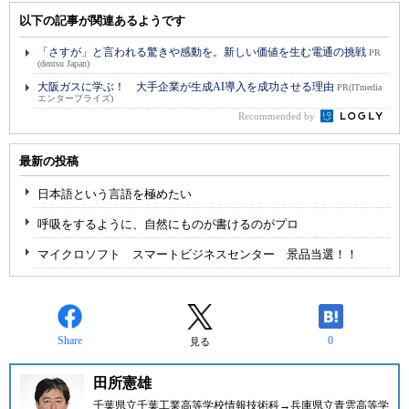
以下の記事が関連あるようです
「さすが」と言われる驚きや感動を。新しい価値を生む電通の挑戦
PR
(dentsu Japan)
大阪ガスに学ぶ！ 大手企業が生成AI導入を成功させる理由
PR(ITmedia
エンタープライズ)
Recommended by
最新の投稿
日本語という言語を極めたい
呼吸をするように、自然にものが書けるのがプロ
マイクロソフト スマートビジネスセンター 景品当選！！
Share
0
見る
田所憲雄
千葉県立千葉工業高等学校情報技術科→兵庫県立青雲高等学