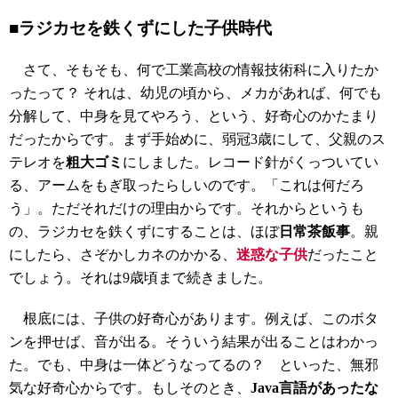
■ラジカセを鉄くずにした子供時代
さて、そもそも、何で工業高校の情報技術科に入りたか
ったって？ それは、幼児の頃から、メカがあれば、何でも
分解して、中身を見てやろう、という、好奇心のかたまり
だったからです。まず手始めに、弱冠3歳にして、父親のス
テレオを
粗大ゴミ
にしました。レコード針がくっついてい
る、アームをもぎ取ったらしいのです。「これは何だろ
う」。ただそれだけの理由からです。それからというも
の、ラジカセを鉄くずにすることは、ほぼ
日常茶飯事
。親
にしたら、さぞかしカネのかかる、
迷惑な子供
だったこと
でしょう。それは9歳頃まで続きました。
根底には、子供の好奇心があります。例えば、このボタ
ンを押せば、音が出る。そういう結果が出ることはわかっ
た。でも、中身は一体どうなってるの？ といった、無邪
気な好奇心からです。もしそのとき、
Java言語があったな