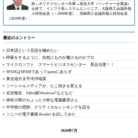
校→ポリテクセンター兵庫→放送大学（ベンチャー企業論）
を経て、インフラ系システムエンジニア。大阪商工会議所個
人特別会員（～2009年度）、尼崎商工会議所個人特別会員
（2010年度）。
最近のエントリー
日本語という言語を極めたい
呼吸をするように、自然にものが書けるのがプロ
マイクロソフト スマートビジネスセンター 景品当選！！
SPAMはSPAMであってspamにあらず
東北地方太平洋沖地震
ソーシャルメディアが、たこ焼きを変える
近況報告 64bit版Windows7などなど
神奈川県のちょっと小粋な電脳書房さん
中学校の恩師、クリティカルシンキングを語る
ソニーの電子書籍 Reader を試してみた
2026年7月