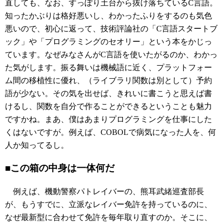
直しても、なお、すっぽり土台から抜け落ちているC言語。
知ったかぶりは格好悪いし、わかったふりをするのも気色
悪いので、初心に返って、技術評論社の「C言語スタートブ
ック」や「プログラミングのセオリー」という本をかじっ
ています。なぜみなさんがC言語を使いたがるのか、わかっ
た気がします。振る舞いは機械語に近く、プラットフォー
ム間の移植性に優れ、（ライブラリ関数は別として）予約
語が少ない。その気を出せば、きれいに書こうと思えば書
けるし、関数を自分で作ることができるということも魅力
ですかね。まあ、僕はあまりプログラミングを仕事にした
くはないですが。例えば、COBOLで病気になった人を、何
人か知ってるし。
■この箱の中身は一体何だ
例えば、機動警察パトレイバーの、熊耳武緒巡査部長
が、もうすでに、立派なレイバー免許を持っているのに、
なぜ最新型に合わせて免許を毎年取り直すのか。そこに、