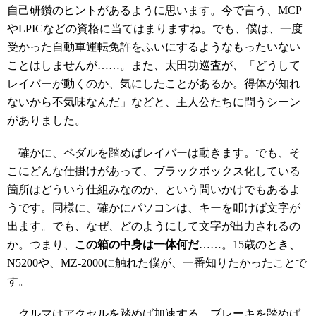
自己研鑽のヒントがあるように思います。今で言う、MCP
やLPICなどの資格に当てはまりますね。でも、僕は、一度
受かった自動車運転免許をふいにするようなもったいない
ことはしませんが……。また、太田功巡査が、「どうして
レイバーが動くのか、気にしたことがあるか。得体が知れ
ないから不気味なんだ」などと、主人公たちに問うシーン
がありました。
確かに、ペダルを踏めばレイバーは動きます。でも、そ
こにどんな仕掛けがあって、ブラックボックス化している
箇所はどういう仕組みなのか、という問いかけでもあるよ
うです。同様に、確かにパソコンは、キーを叩けば文字が
出ます。でも、なぜ、どのようにして文字が出力されるの
か。つまり、
この箱の中身は一体何だ
……。15歳のとき、
N5200や、MZ-2000に触れた僕が、一番知りたかったことで
す。
クルマはアクセルを踏めば加速する。ブレーキを踏めば