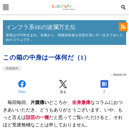
インフラ系SEの波瀾万丈伝
筆者は1970年生まれ。先輩から、情報技術者を目指す若い方へ生きてゆくた
めのコラムです。
この箱の中身は一体何だ（1）
技術動向
»
2010/01/16
Share
0
見る
毎回毎回、
片腹痛い
どころか、
全身激痛
なコラムにおつ
きあいいただき、どうもありがとうございます。いや、も
っと言えば
話芸の一種
だと思ってご覧いただけると、それ
ほど荒唐無稽なことは申しておりません。