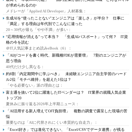
が求められるのか
メドレーが「Applied AI Developer」人材募集：
生成AIを“使ったことない”エンジニアは「楽しさ」が半分？ 仕事に
「満足」する理由は年代別でこんなに違った
20～30代が最も「やや不満」が多い：
“応用情報が消える”って本当？ 「生成AIパスポート」って何？ IT資
格の今を読む
＠IT人気記事まとめ読みeBook（6）：
「AIがコードを書く時代、新職種FDEが需要増」 7割のエンジニアが
思う理由
40代だけ少し異なる：
約8割「内定期間中に学ぶべき」 未経験エンジニア自主学習のハード
ル2位「モチベ維持」を超えた1位は？
「やる必要ない」派の理由とは：
富士通を抜いて2位に躍進したITベンダーは？ IT業界の就職人気企業
トップ20
夏休みに振り返る2026年上半期ニュース：
「AI活用する新人増えてOJT負担増」 複数の調査で露呈した現場の苦
悩
重要なのは「AIに代替されにくい本質的な自走力」：
「Excel好き」では進化できない、「Excel/CSVでデータ連携」が残る