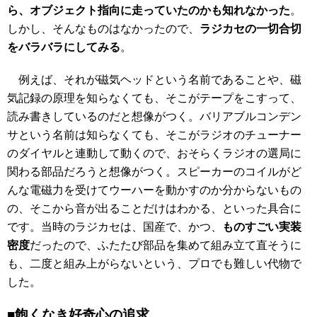
ら、オブジェクト指向に走っていたのかも知れなかった
。
しかし、そんなものはなかったので、
ラジカセの一切合切
をバラバラにしてみる
。
例えば、それが磁気ヘッドという名前であることや、磁
気記録の原理を知らなくても、そこがテープをこすって、
読み書きしているのだと想像がつく。バリアブルコンデン
サという名前は知らなくても、そこがラジオのチューナー
のダイヤルと連動して動くので、おそらくラジオの選局に
関わる部品だろうと想像がつく。スピーカーのコイルがど
んな電磁力を受けてウーハーを動かすのか分からないもの
の、そこから音が出ることだけはわかる、といった具合に
です。当時のラジカセは、国産で、かつ、
ものすごい実装
密度
だったので、ふたたび部品を集めて組み立て直そうに
も、二度と組み上がらないという、プロでも難しい代物で
した。
■飽くなき好奇心の追求