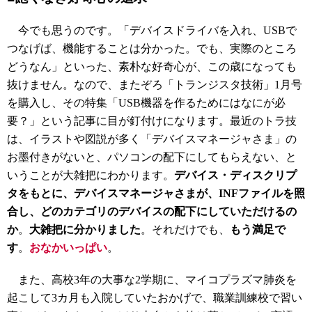
今でも思うのです。「デバイスドライバを入れ、USBで
つなげば、機能することは分かった。でも、実際のところ
どうなん」といった、素朴な好奇心が、この歳になっても
抜けません。なので、またぞろ「トランジスタ技術」1月号
を購入し、その特集「USB機器を作るためにはなにが必
要？」という記事に目が釘付けになります。最近のトラ技
は、イラストや図説が多く「デバイスマネージャさま」の
お墨付きがないと、パソコンの配下にしてもらえない、と
いうことが大雑把にわかります。
デバイス・ディスクリプ
タをもとに、デバイスマネージャさまが、INFファイルを照
合し、どのカテゴリのデバイスの配下にしていただけるの
か
。
大雑把に分かりました
。それだけでも、
もう満足で
す
。
おなかいっぱい
。
また、高校3年の大事な2学期に、マイコプラズマ肺炎を
起こして3カ月も入院していたおかげで、職業訓練校で習い