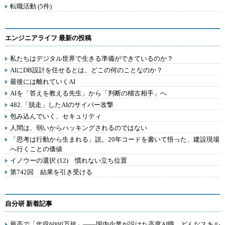
転職活動 (5件)
エンジニアライフ 最新の投稿
私たちはデジタル世界で生きる準備ができているのか？
AIにDB設計を任せるとは、どこの何のことなのか？
最後には離れていくAI
AIを「答えを教える先生」から「判断の稽古相手」へ
482.「脱走」したAIのサイバー攻撃
包み込んでいく、セキュリティ
人間は、弱いからハッキングされるのではない
「思考は行動から生まれる」説。20年コードを書いて悟った、建設現場
へ行くことの価値
イノウーの選択 (12) 慣れない立ち位置
第742回 結果を引き受ける
自分研 新着記事
最高で「年収6000万超」――国内企業が設けた高度AI職 どんなスキル