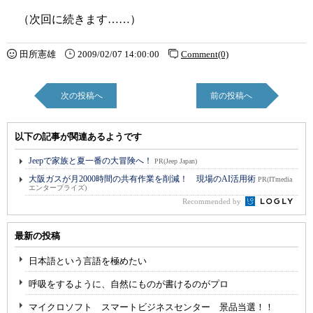
（次回に続きます……）
田所憲雄
2009/02/07 14:00:00
Comment(0)
次の投稿へ
前の投稿へ
以下の記事が関連あるようです
Jeepで家族と夏一番の大冒険へ！
PR(Jeep Japan)
大阪ガスが月2000時間の共有作業を削減！ 現場のAI活用術
PR(ITmedia
エンタープライズ)
Recommended by
最新の投稿
日本語という言語を極めたい
呼吸をするように、自然にものが書けるのがプロ
マイクロソフト スマートビジネスセンター 景品当選！！