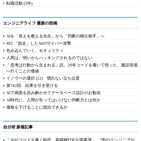
転職活動 (5件)
エンジニアライフ 最新の投稿
AIを「答えを教える先生」から「判断の稽古相手」へ
482.「脱走」したAIのサイバー攻撃
包み込んでいく、セキュリティ
人間は、弱いからハッキングされるのではない
「思考は行動から生まれる」説。20年コードを書いて悟った、建設現場
へ行くことの価値
イノウーの選択 (12) 慣れない立ち位置
第742回 結果を引き受ける
AIで画面を読み解かせてデータベース設計のお勉強
AI時代に、人間が失ってはいけない判断力とは何か
価格を下げることに抵抗できるか
自分研 新着記事
「AIがコードを書く時代、新職種FDEが需要増」 7割のエンジニアが