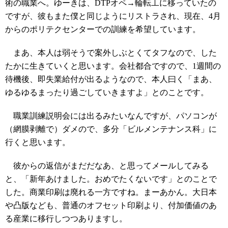
術の職業へ。ゆーきは、DTPオペ→輪転工に移っていたの
ですが、彼もまた僕と同じようにリストラされ、現在、4月
からのポリテクセンターでの訓練を希望しています。
まあ、本人は弱そうで案外しぶとくてタフなので、した
たかに生きていくと思います。会社都合ですので、1週間の
待機後、即失業給付が出るようなので、本人曰く「まあ、
ゆるゆるまったり過ごしていきますよ」とのことです。
職業訓練説明会には出るみたいなんですが、パソコンが
（網膜剥離で）ダメので、多分「ビルメンテナンス科」に
行くと思います。
彼からの返信がまだだなあ、と思ってメールしてみる
と、「新年あけました。おめでたくないです」とのことで
した。商業印刷は廃れる一方ですね。まーあかん。大日本
や凸版なども、普通のオフセット印刷より、付加価値のあ
る産業に移行しつつありますし。