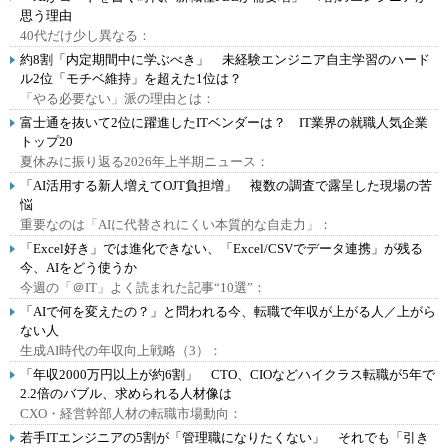
思う理由
40代だけ少し異なる：
約8割「内定期間中に学ぶべき」 未経験エンジニア自主学習のハード
ル2位「モチベ維持」を超えた1位は？
「やる必要ない」派の理由とは：
富士通を抜いて2位に躍進したITベンダーは？ IT業界の就職人気企業
トップ20
夏休みに振り返る2026年上半期ニュース：
「AI活用する新人増えてOJT負担増」 複数の調査で露呈した現場の苦
悩
重要なのは「AIに代替されにくい本質的な自走力」：
「Excel好き」では進化できない、「Excel/CSVでデータ連携」が残る
今、AIをどう使うか
今週の「＠IT」よく読まれた記事“10選”：
「AIで何を変えたの？」と問われる今、転職で年収が上がる人／上がら
ない人
生成AI時代の年収向上戦略（3）：
「年収2000万円以上が約6割」 CTO、CIOなどハイクラス転職が5年で
2.2倍のバブル、求められる人材像は
CXO・経営幹部人材の転職市場動向：
若手ITエンジニアの5割が「管理職になりたくない」 それでも「引き