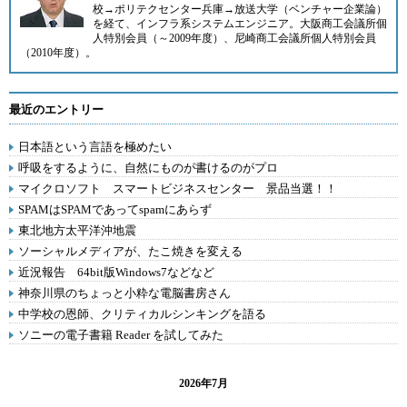
校→ポリテクセンター兵庫→放送大学（ベンチャー企業論）
を経て、インフラ系システムエンジニア。大阪商工会議所個
人特別会員（～2009年度）、尼崎商工会議所個人特別会員
（2010年度）。
最近のエントリー
日本語という言語を極めたい
呼吸をするように、自然にものが書けるのがプロ
マイクロソフト スマートビジネスセンター 景品当選！！
SPAMはSPAMであってspamにあらず
東北地方太平洋沖地震
ソーシャルメディアが、たこ焼きを変える
近況報告 64bit版Windows7などなど
神奈川県のちょっと小粋な電脳書房さん
中学校の恩師、クリティカルシンキングを語る
ソニーの電子書籍 Reader を試してみた
2026年7月