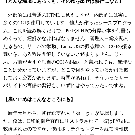
【どんな環境にあっても、その気を出せば修行になる】
外部的には普通のHTMLに見えますが、内部的には実に
多くのCGIを使用しています。他人が作ったソースプログラ
ム。これを読み解くだけで、PerlやPHPの分厚い本を何冊も
めくって、紐解かなければなりません。管理人＝総支配人
たるもの、サーバの挙動、Linux OSの振る舞い、CGIの振る
舞いを、ある程度理解していないと務まりません。じゃ
あ、お前が今すぐ独自のCGIを組め、と言われても、無理な
ことは分かっていますが、どこで何をやっているかは把握
しておく必要があります。時間があれば、そういったサー
バサイドの言語の習得も、いずれはやってみたいですね。
【雇い止めはこんなところにも】
新年元旦から、初代総支配人「ゆーき」が失職しまし
た。僕は、H印刷倒産直前にリストラされて、彼はF印刷に
救済されたのですが、僕はポリテクセンターを経て情報技