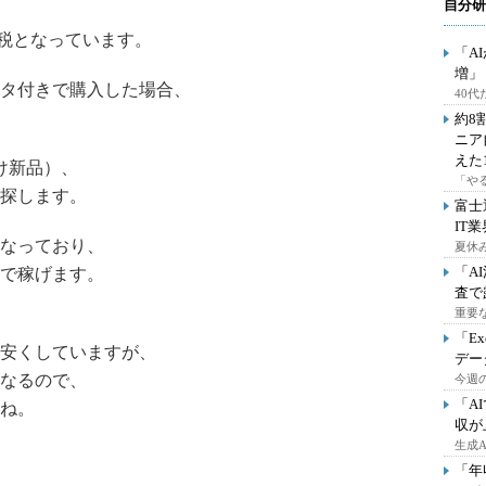
自分研
費税となっています。
「A
増」
タ付きで購入した場合、
40
約8
ニア
えた
け新品）、
「や
探します。
富士
IT
なっており、
夏休
「A
で稼げます。
査で
重要
「E
り安くしていますが、
デー
なるので、
今週の
「A
ね。
収が
生成
「年