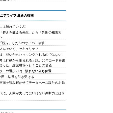
ニアライフ 最新の投稿
には離れていくAI
を「答えを教える先生」から「判断の稽古相
へ
2.「脱走」したAIのサイバー攻撃
込んでいく、セキュリティ
は、弱いからハッキングされるのではない
考は行動から生まれる」説。20年コードを書
悟った、建設現場へ行くことの価値
ウーの選択 (12) 慣れない立ち位置
42回 結果を引き受ける
で画面を読み解かせてデータベース設計のお勉
時代に、人間が失ってはいけない判断力とは何