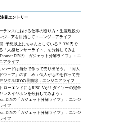
注目エントリー
ーランスにおける仕事の断り方：生涯現役の
エンジニアを目指して：エンジニアライフ
2回: 予想以上にちゃんとしている？ 330円で
る「人感センサーライト」を分解してみよ
ThousanDIYの「ガジェット分解ライフ」：エ
ニアライフ
いハードは自分で作って売り出そう。「同人
ドウェア」のすゝめ：個人がものを作って売
デジタルDIYの最前線：エンジニアライフ
回: ローエンドにもRISC-Vが！ダイソーの完全
ヤレスイヤホンを分解してみよう：
ousanDIYの「ガジェット分解ライフ」：エンジ
ライフ
ousanDIYの「ガジェット分解ライフ」：エンジ
ライフ