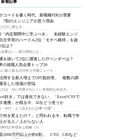
 新着記事
Iがコードを書く時代、新職種FDEが需要
 7割のエンジニアが思う理由
代だけ少し異なる：
割「内定期間中に学ぶべき」 未経験エンジ
自主学習のハードル2位「モチベ維持」を超
1位は？
る必要ない」派の理由とは：
通を抜いて2位に躍進したITベンダーは？
業界の就職人気企業トップ20
みに振り返る2026年上半期ニュース：
I活用する新人増えてOJT負担増」 複数の調
露呈した現場の苦悩
なのは「AIに代替されにくい本質的な自走力」：
xcel好き」では進化できない、「Excel/CSVで
タ連携」が残る今、AIをどう使うか
「＠IT」よく読まれた記事“10選”：
Iで何を変えたの？」と問われる今、転職で年
上がる人／上がらない人
AI時代の年収向上戦略（3）：
収2000万円以上が約6割」 CTO、CIOなど