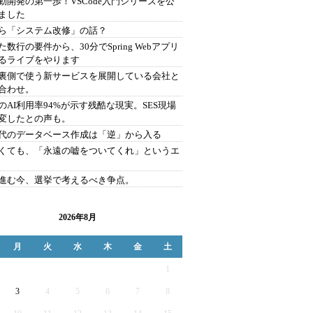
駆動開発の第一歩！VSCode入門シリーズを公
ました
ら「システム改修」の話？
た数行の要件から、30分でSpring Webアプリ
るライブをやります
を裏側で使う新サービスを展開している会社と
合わせ。
のAI利用率94%が示す残酷な現実。SES現場
変したとの声も。
時代のデータベース作成は「逆」から入る
くても、「永遠の嘘をついてくれ」というエ
が進む今、選挙で考えるべき争点。
2026年8月
月
火
水
木
金
土
1
3
4
5
6
7
8