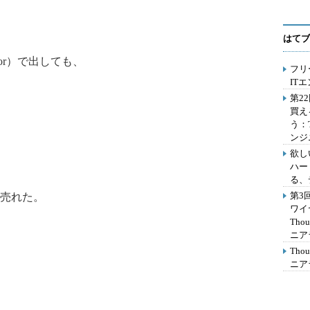
はてブ
or）で出しても、
フリ
IT
第2
買え
う：
ンジ
欲し
ハー
る、
第3
売れた。
ワイ
Th
ニア
Th
ニア