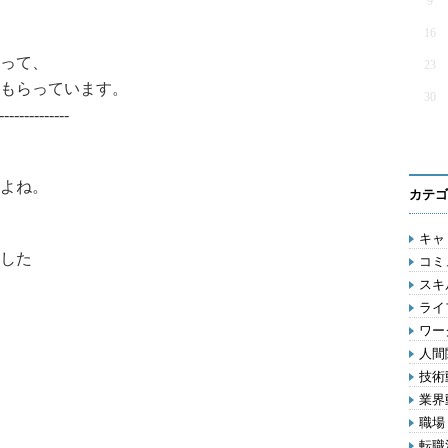
9
16
って、
23
もらっています。
30
--------------
よね。
カテゴ
キャリ
した
コミ
スキル
ライ
ワー
人間関
技術動
業界動
職場 
転職活