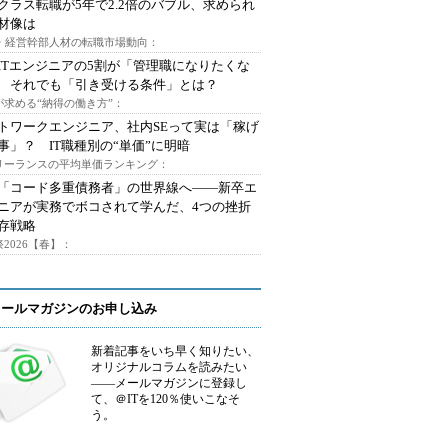
クラス転職が5年で2.2倍のバブル、求められ
材像は
O・経営幹部人材の転職市場動向：
ITエンジニアの5割が「管理職になりたくな
 それでも「引き受ける条件」とは？
が求める“納得の働き方”：
トワークエンジニア、社内SEって実は「稼げ
事」？ IT職種別の“単価”に明暗
フリーランスの平均単価ランキング：
で「コード多重債務者」の世界線へ――新卒エ
ニアが実務でボコされて学んだ、4つの挫折
存戦略
2026【春】：
メールマガジンのお申し込み
新着記事をいち早く知りたい、
オリジナルコラムを読みたい
――メールマガジンに登録し
て、＠ITを120％使いこなそ
う。