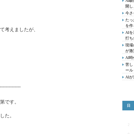
AI
開し
今さ
たっ
を作
いて考えましたが、
AI
打ち
現場
が激
AI
苦し
ール
AI
--------------
第です。
日
ました。
2