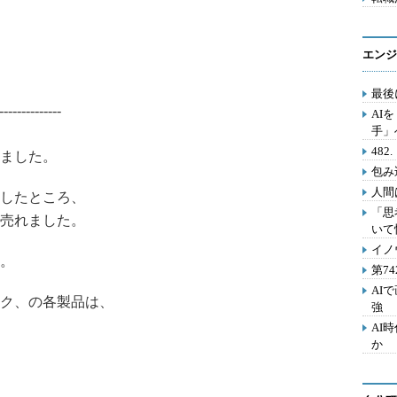
エンジ
最後
--------------
AI
手」
48
ました。
包み
人間
したところ、
「思
位売れました。
いて
イノ
す。
第7
AI
ク、の各製品は、
強
AI
か
。