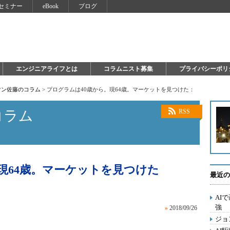
セミナー
eBook
ブログ
エンジニアライフとは
コラムニスト募集
プライバシーポリ
マン佐藤のコラム
>
プログラムは40歳から。現64歳。マーケットを見つけた：
コラム
RSS
現64歳。マーケットを見つけた
最近の
AI
強
»
2018/09/26
ジョ