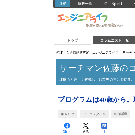
TOP
連載一覧
＠IT Special
トップ
コラムニスト一覧
@IT
>
自分戦略研究所
>
エンジニアライフ
>
サーチ
サーチマン佐藤の
IT技術を詳しく解説し、IT業界の本音を探る。
プログラムは40歳から。
キャリア
ワークスタイル
転職活動
Share
1
見る