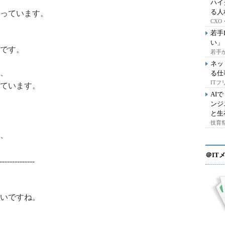
ハイ
る人
っています。
CX
若手
い」
です。
若手
ネッ
、
る仕
IT
ています。
AI
ンジ
と生
技育祭
、
＠IT
--------------
いですね。