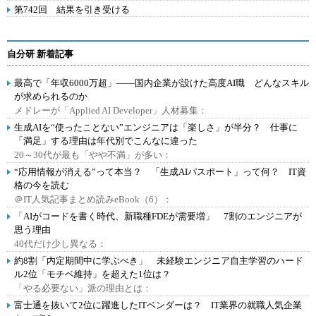
第742回 結果を引き受ける
自分研 新着記事
最高で「年収6000万超」――国内企業が設けた高度AI職 どんなスキル
が求められるのか
メドレーが「Applied AI Developer」人材募集：
生成AIを“使ったことない”エンジニアは「楽しさ」が半分？ 仕事に
「満足」する理由は年代別でこんなに違った
20～30代が最も「やや不満」が多い：
“応用情報が消える”って本当？ 「生成AIパスポート」って何？ IT資
格の今を読む
＠IT人気記事まとめ読みeBook（6）：
「AIがコードを書く時代、新職種FDEが需要増」 7割のエンジニアが
思う理由
40代だけ少し異なる：
約8割「内定期間中に学ぶべき」 未経験エンジニア自主学習のハード
ル2位「モチベ維持」を超えた1位は？
「やる必要ない」派の理由とは：
富士通を抜いて2位に躍進したITベンダーは？ IT業界の就職人気企業