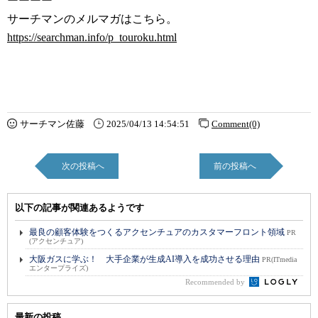
ーーーー
サーチマンのメルマガはこちら。
https://searchman.info/p_touroku.html
サーチマン佐藤
2025/04/13 14:54:51
Comment(0)
次の投稿へ
前の投稿へ
以下の記事が関連あるようです
最良の顧客体験をつくるアクセンチュアのカスタマーフロント領域
PR
(アクセンチュア)
大阪ガスに学ぶ！ 大手企業が生成AI導入を成功させる理由
PR(ITmedia
エンタープライズ)
Recommended by
最新の投稿