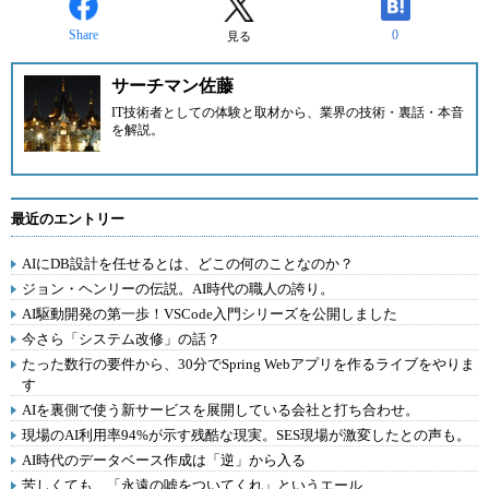
Share
0
見る
サーチマン佐藤
IT技術者としての体験と取材から、業界の技術・裏話・本音
を解説。
最近のエントリー
AIにDB設計を任せるとは、どこの何のことなのか？
ジョン・ヘンリーの伝説。AI時代の職人の誇り。
AI駆動開発の第一歩！VSCode入門シリーズを公開しました
今さら「システム改修」の話？
たった数行の要件から、30分でSpring Webアプリを作るライブをやりま
す
AIを裏側で使う新サービスを展開している会社と打ち合わせ。
現場のAI利用率94%が示す残酷な現実。SES現場が激変したとの声も。
AI時代のデータベース作成は「逆」から入る
苦しくても、「永遠の嘘をついてくれ」というエール