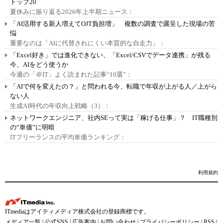
トップ20
夏休みに振り返る2026年上半期ニュース：
「AI活用する新人増えてOJT負担増」 複数の調査で露呈した現場の苦
悩
重要なのは「AIに代替されにくい本質的な自走力」：
「Excel好き」では進化できない、「Excel/CSVでデータ連携」が残る
今、AIをどう使うか
今週の「＠IT」よく読まれた記事“10選”：
「AIで何を変えたの？」と問われる今、転職で年収が上がる人／上がら
ない人
生成AI時代の年収向上戦略（3）：
ネットワークエンジニア、社内SEって実は「稼げる仕事」？ IT職種別
の“単価”に明暗
ITフリーランスの平均単価ランキング：
利用規約
ITmediaはアイティメディア株式会社の登録商標です。
メディア一覧
|
公式SNS
|
広告案内
|
お問い合わせ
|
プライバシーポリシー
|
RSS
|