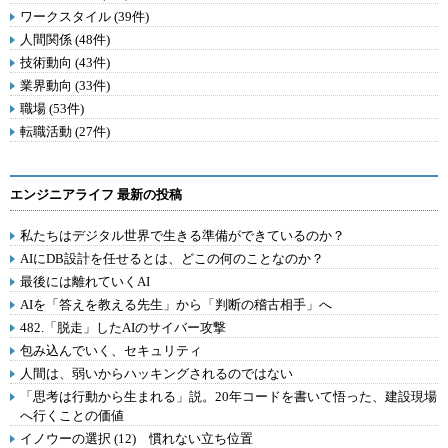
ワークスタイル (39件)
人間関係 (48件)
技術動向 (43件)
業界動向 (33件)
職場 (53件)
転職活動 (27件)
エンジニアライフ 最新の投稿
私たちはデジタル世界で生きる準備ができているのか？
AIにDB設計を任せるとは、どこの何のことなのか？
最後には離れていくAI
AIを「答えを教える先生」から「判断の稽古相手」へ
482.「脱走」したAIのサイバー攻撃
包み込んでいく、セキュリティ
人間は、弱いからハッキングされるのではない
「思考は行動から生まれる」説。20年コードを書いて悟った、建設現場
へ行くことの価値
イノウーの選択 (12) 慣れない立ち位置