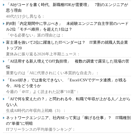
「AIがコードを書く時代、新職種FDEが需要増」 7割のエンジニアが
思う理由
40代だけ少し異なる：
約8割「内定期間中に学ぶべき」 未経験エンジニア自主学習のハード
ル2位「モチベ維持」を超えた1位は？
「やる必要ない」派の理由とは：
富士通を抜いて2位に躍進したITベンダーは？ IT業界の就職人気企業
トップ20
夏休みに振り返る2026年上半期ニュース：
「AI活用する新人増えてOJT負担増」 複数の調査で露呈した現場の苦
悩
重要なのは「AIに代替されにくい本質的な自走力」：
「Excel好き」では進化できない、「Excel/CSVでデータ連携」が残る
今、AIをどう使うか
今週の「＠IT」よく読まれた記事“10選”：
「AIで何を変えたの？」と問われる今、転職で年収が上がる人／上がら
ない人
生成AI時代の年収向上戦略（3）：
ネットワークエンジニア、社内SEって実は「稼げる仕事」？ IT職種別
の“単価”に明暗
ITフリーランスの平均単価ランキング：