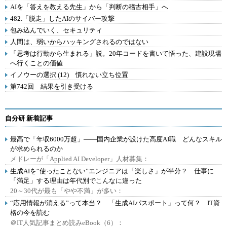
AIを「答えを教える先生」から「判断の稽古相手」へ
482.「脱走」したAIのサイバー攻撃
包み込んでいく、セキュリティ
人間は、弱いからハッキングされるのではない
「思考は行動から生まれる」説。20年コードを書いて悟った、建設現場
へ行くことの価値
イノウーの選択 (12) 慣れない立ち位置
第742回 結果を引き受ける
自分研 新着記事
最高で「年収6000万超」――国内企業が設けた高度AI職 どんなスキル
が求められるのか
メドレーが「Applied AI Developer」人材募集：
生成AIを“使ったことない”エンジニアは「楽しさ」が半分？ 仕事に
「満足」する理由は年代別でこんなに違った
20～30代が最も「やや不満」が多い：
“応用情報が消える”って本当？ 「生成AIパスポート」って何？ IT資
格の今を読む
＠IT人気記事まとめ読みeBook（6）：