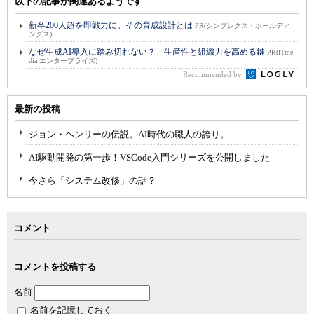
以下の記事が関連あるようです
新卒200人超を即戦力に。その育成設計とは
PR(シンプレクス・ホールディ
ングス)
なぜ生成AI導入に踏み切れない？ 生産性と組織力を高める鍵
PR(ITme
dia エンタープライズ)
Recommended by
最新の投稿
ジョン・ヘンリーの伝説。AI時代の職人の誇り。
AI駆動開発の第一歩！VSCode入門シリーズを公開しました
今さら「システム改修」の話？
コメント
コメントを投稿する
名前
名前を記憶しておく