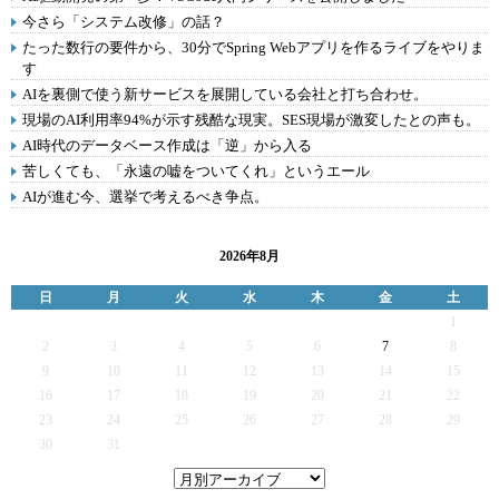
今さら「システム改修」の話？
たった数行の要件から、30分でSpring Webアプリを作るライブをやりま
す
AIを裏側で使う新サービスを展開している会社と打ち合わせ。
現場のAI利用率94%が示す残酷な現実。SES現場が激変したとの声も。
AI時代のデータベース作成は「逆」から入る
苦しくても、「永遠の嘘をついてくれ」というエール
AIが進む今、選挙で考えるべき争点。
2026年8月
日
月
火
水
木
金
土
1
2
3
4
5
6
7
8
9
10
11
12
13
14
15
16
17
18
19
20
21
22
23
24
25
26
27
28
29
30
31