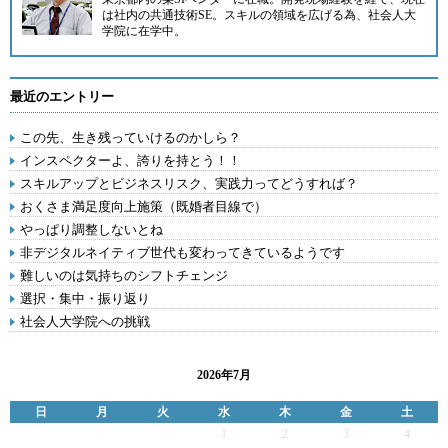
は社内の共通技術SE。スキルの領域を広げる為、社会人大
学院に在学中。
最近のエントリー
この先、生き残っていけるのかしら？
インスペクターよ、誇りを持とう！！
スキルアップとビジネスリスク、実践力ってどうすれば？
おくさま満足度向上施策（既婚者目線で）
やっぱり調整しないとね
非デジタルネイティブ世代も変わってきているようです
難しいのは気持ちのシフトチェンジ
選択・集中・振り返り
社会人大学院への挑戦
2026年7月
日
月
火
水
木
金
土
1
2
3
4