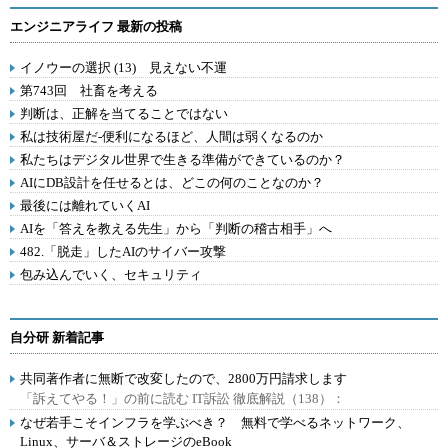
エンジニアライフ 最新の投稿
イノウーの選択 (13) 見えない不運
第743回 社畜を考える
判断は、正解を当てることではない
私は技術屋だ-便利になるほど、人間は弱くなるのか
私たちはデジタル世界で生きる準備ができているのか？
AIにDB設計を任せるとは、どこの何のことなのか？
最後には離れていくAI
AIを「答えを教える先生」から「判断の稽古相手」へ
482.「脱走」したAIのサイバー攻撃
包み込んでいく、セキュリティ
自分研 新着記事
共同著作者に無断で改変したので、2800万円請求します
「訴えてやる！」の前に読む IT訴訟 徹底解説（138）：
なぜ若手こそインフラを学ぶべき？ 無料で学べるネットワーク、
Linux、サーバ＆ストレージのeBook