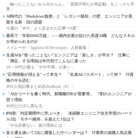
「触ったことないから分からん」「原因不明だが再起動」をこっそり卒
業：
AI時代の「Markdown負債」と「レガシー脱却」の壁、エンジニアが直
面する新・旧の課題
今週の「＠IT」よく読まれた記事“10選”：
最高で「年収6000万超」――国内企業が設けた高度AI職 どんなスキル
が求められるのか
メドレーが「Applied AI Developer」人材募集：
生成AIを“使ったことない”エンジニアは「楽しさ」が半分？ 仕事に
「満足」する理由は年代別でこんなに違った
20～30代が最も「やや不満」が多い：
“応用情報が消える”って本当？ 「生成AIパスポート」って何？ IT資
格の今を読む
＠IT人気記事まとめ読みeBook（6）：
「AIがコードを書く時代、新職種FDEが需要増」 7割のエンジニアが
思う理由
40代だけ少し異なる：
約8割「内定期間中に学ぶべき」 未経験エンジニア自主学習のハード
ル2位「モチベ維持」を超えた1位は？
「やる必要ない」派の理由とは：
富士通を抜いて2位に躍進したITベンダーは？ IT業界の就職人気企業