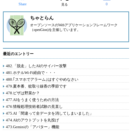
Share
0
見る
ちゃとらん
オープンソースのWebアプリケーションフレームワーク
（openGion)を主催しています。
最近のエントリー
482.「脱走」したAIのサイバー攻撃
481.ホテルWi-Fi経由で・・・
480.｢スマホでアラーム｣はすぐやめなさい
479.夏本番、蚊取り線香の季節です
478.ピザは野菜か？
477.AIをうまく使うための方法
476.情報処理技術者試験の見直し
475.AI「間違って全データを消してしまいました」
474.AIのアウトプットを丸投げ
473.Geminiの「アバター」機能