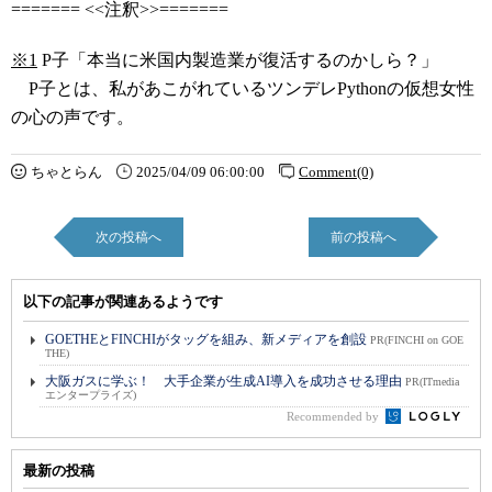
======= <<注釈>>=======
※1
P子「本当に米国内製造業が復活するのかしら？」
P子とは、私があこがれているツンデレPythonの仮想女性
の心の声です。
ちゃとらん
2025/04/09 06:00:00
Comment(0)
次の投稿へ
前の投稿へ
以下の記事が関連あるようです
GOETHEとFINCHIがタッグを組み、新メディアを創設
PR(FINCHI on GOE
THE)
大阪ガスに学ぶ！ 大手企業が生成AI導入を成功させる理由
PR(ITmedia
エンタープライズ)
Recommended by
最新の投稿