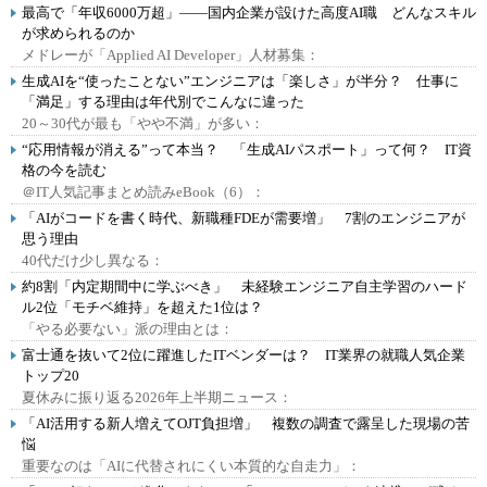
最高で「年収6000万超」――国内企業が設けた高度AI職 どんなスキル
が求められるのか
メドレーが「Applied AI Developer」人材募集：
生成AIを“使ったことない”エンジニアは「楽しさ」が半分？ 仕事に
「満足」する理由は年代別でこんなに違った
20～30代が最も「やや不満」が多い：
“応用情報が消える”って本当？ 「生成AIパスポート」って何？ IT資
格の今を読む
＠IT人気記事まとめ読みeBook（6）：
「AIがコードを書く時代、新職種FDEが需要増」 7割のエンジニアが
思う理由
40代だけ少し異なる：
約8割「内定期間中に学ぶべき」 未経験エンジニア自主学習のハード
ル2位「モチベ維持」を超えた1位は？
「やる必要ない」派の理由とは：
富士通を抜いて2位に躍進したITベンダーは？ IT業界の就職人気企業
トップ20
夏休みに振り返る2026年上半期ニュース：
「AI活用する新人増えてOJT負担増」 複数の調査で露呈した現場の苦
悩
重要なのは「AIに代替されにくい本質的な自走力」：