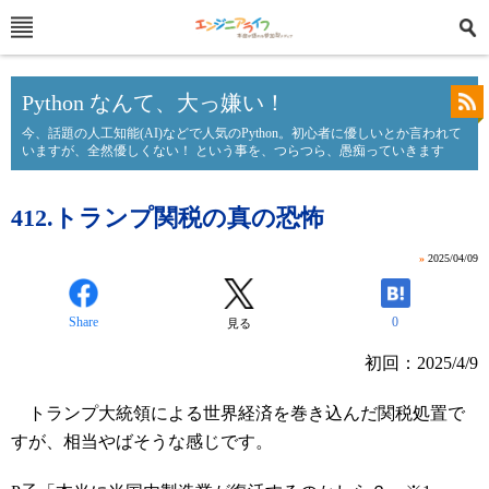
Python なんて、大っ嫌い！
今、話題の人工知能(AI)などで人気のPython。初心者に優しいとか言われて
いますが、全然優しくない！ という事を、つらつら、愚痴っていきます
412.トランプ関税の真の恐怖
»
2025/04/09
Share
0
見る
初回：2025/4/9
トランプ大統領による世界経済を巻き込んだ関税処置で
すが、相当やばそうな感じです。