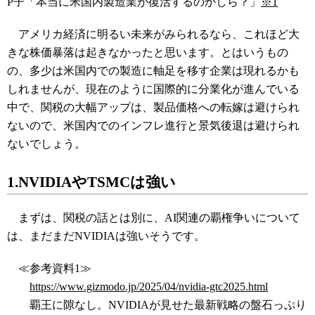
P子「本当に米国内製造業が復活するのかしら？」
※1
アメリカ経済に明るい未来がみられるなら、これほど大
きな株価暴落は起きなかったと思います。とはいうもの
の、多少は米国内での製造に軸足を移す企業は現れるかも
しれませんが、現在のように国際的に分業化が進んでいる
中で、関税の大幅アップは、製品価格への転嫁は避けられ
ないので、米国内でのインフレ進行と景気後退は避けられ
ないでしょう。
1.NVIDIAやTSMCは強い
まずは、関税の話とは別に、AI関連の覇権争いについて
は、まだまだNVIDIAは強いそうです。
≪参考資料1≫
https://www.gizmodo.jp/2025/04/nvidia-gtc2025.html
覇王に隙なし。NVIDIAが見せた最新戦略の盤石っぷり