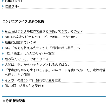
Python (1件)
政治 (1件)
エンジニアライフ 最新の投稿
私たちはデジタル世界で生きる準備ができているのか？
AIにDB設計を任せるとは、どこの何のことなのか？
最後には離れていくAI
AIを「答えを教える先生」から「判断の稽古相手」へ
482.「脱走」したAIのサイバー攻撃
包み込んでいく、セキュリティ
人間は、弱いからハッキングされるのではない
「思考は行動から生まれる」説。20年コードを書いて悟った、建設現場
へ行くことの価値
イノウーの選択 (12) 慣れない立ち位置
第742回 結果を引き受ける
自分研 新着記事