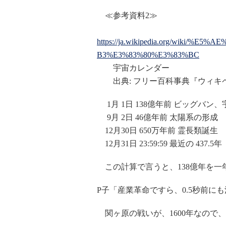
≪参考資料2≫
https://ja.wikipedia.org/wiki
B3%E3%83%80%E3%83%BC
宇宙カレンダー
出典: フリー百科事典『ウィキペディ
1月 1日 138億年前 ビッグバン
9月 2日 46億年前 太陽系の形成
12月30日 650万年前 霊長類誕生
12月31日 23:59:59 最近の 437.5年
この計算で言うと、138億年を一年
P子「産業革命ですら、0.5秒前に
関ヶ原の戦いが、1600年なので、