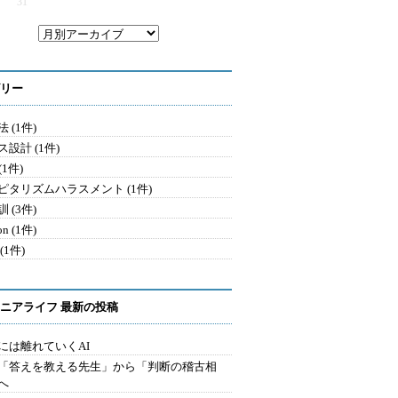
31
リー
 (1件)
設計 (1件)
 (1件)
ピタリズムハラスメント (1件)
 (3件)
on (1件)
(1件)
ニアライフ 最新の投稿
には離れていくAI
を「答えを教える先生」から「判断の稽古相
へ