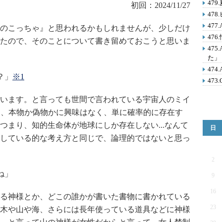
47
初回：2024/11/27
47
47
のこっちゃ』と思われるかもしれませんが、少しだけ
47
たので、そのことについて書き留めておこうと思いま
47
た」
47
？」
※1
473
います。と言っても世間で言われている宇宙人のミイ
は、本物か偽物かに興味はなく、単に確率的に存在す
つまり、知的生命体が地球にしか存在しない...なんて
日
している的な考え方と同じで、論理的ではないと思っ
2
ね」
9
16
る神様とか、どこの誰かが書いた書物に書かれている
23
木や山や海、さらには長年使っている道具などに神様