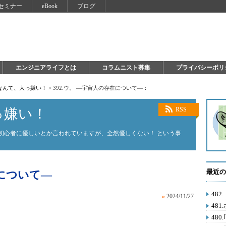
セミナー
eBook
ブログ
エンジニアライフとは
コラムニスト募集
プライバシーポリ
on なんて、大っ嫌い！
>
392.ウ。 ―宇宙人の存在について―：
大っ嫌い！
RSS
on。初心者に優しいとか言われていますが、全然優しくない！ という事
最近の
在について―
48
»
2024/11/27
481
48