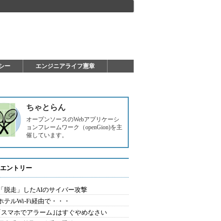
シー
エンジニアライフ憲章
ちゃとらん
オープンソースのWebアプリケーシ
ョンフレームワーク（openGion)を主
催しています。
エントリー
2.「脱走」したAIのサイバー攻撃
.ホテルWi-Fi経由で・・・
0.｢スマホでアラーム｣はすぐやめなさい