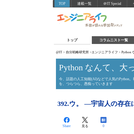
TOP
連載一覧
＠IT Special
トップ
コラムニスト一覧
@IT
>
自分戦略研究所
>
エンジニアライフ
>
Pyth
Python なんて、
今、話題の人工知能(AI)などで人気のPyth
を、つらつら、愚痴っていきます
392.ウ。 ―宇宙人の存
Share
0
見る