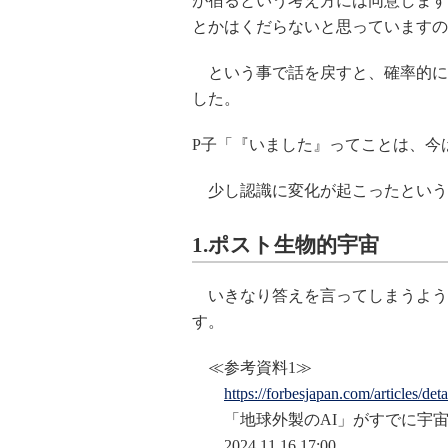
が宿るという考え方には同意します
とかはくだらないと思っていますの
という事で話を戻すと、確率的に『
した。
P子「『いました』ってことは、今
少し認識に変化が起こったという
1.ポスト生物的宇宙
いきなり答えを言ってしまうよう
す。
≪参考資料1≫
https://forbesjapan.com/articles/det
「地球外製のAI」がすでに宇宙全
2024.11.16 17:00