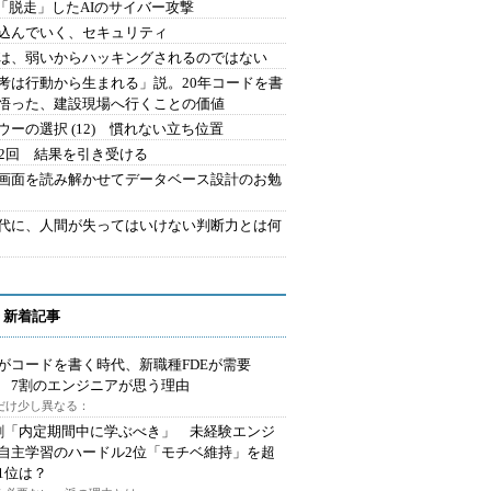
2.「脱走」したAIのサイバー攻撃
込んでいく、セキュリティ
は、弱いからハッキングされるのではない
考は行動から生まれる」説。20年コードを書
悟った、建設現場へ行くことの価値
ウーの選択 (12) 慣れない立ち位置
42回 結果を引き受ける
で画面を読み解かせてデータベース設計のお勉
時代に、人間が失ってはいけない判断力とは何
 新着記事
Iがコードを書く時代、新職種FDEが需要
 7割のエンジニアが思う理由
代だけ少し異なる：
割「内定期間中に学ぶべき」 未経験エンジ
自主学習のハードル2位「モチベ維持」を超
1位は？