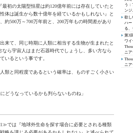
う：
最初の太陽型恒星は約120億年前には存在していたと
ンジ
性体は誕生から数十億年を経ているかもしれない』と
欲し
約500万～700万年前と、200万年もの時間差があり
ハー
る、
第3
ワイ
出来て、同じ時期に人類に相当する生物が生まれたと
Th
い方なら宇宙人はまだ石器時代でしょうし、多い方なら
ニア
ているという事です。
Th
ニア
人類と同程度であるという確率は、ものすごく小さい
年後にどうなっているかも判らないものね」
1≫では『地球外生命を探す場合に必要とされる種類
戦略を講じる必要があるかもしれない』と述べられて