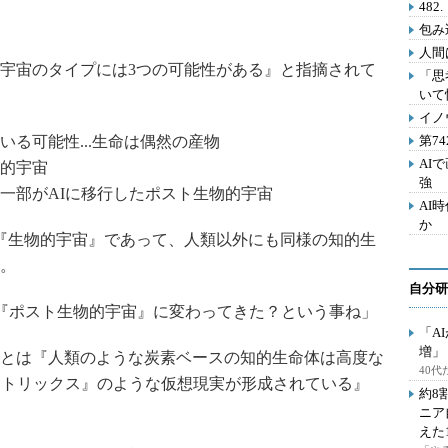
48
包み
人間
宇宙のタイプには3つの可能性がある』と指摘されて
「思
いて
イノ
る可能性...生命は偶然の産物
第7
AI
的宇宙
強
一部がAIに移行したポスト生物的宇宙
AI
か
『生物的宇宙』であって、人類以外にも同様の知的生
。
自分研
『ポスト生物的宇宙』に変わってきた？という事ね」
「A
増」
とは『人類のような炭素ベースの知的生命体は高度な
40
マトリックス』のような仮想現実が形成されている』
約8
ニア
えた