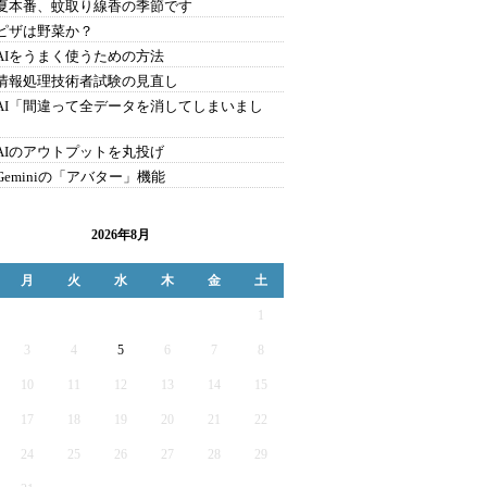
9.夏本番、蚊取り線香の季節です
8.ピザは野菜か？
7.AIをうまく使うための方法
6.情報処理技術者試験の見直し
5.AI「間違って全データを消してしまいまし
4.AIのアウトプットを丸投げ
.Geminiの「アバター」機能
2026年8月
月
火
水
木
金
土
1
3
4
5
6
7
8
10
11
12
13
14
15
17
18
19
20
21
22
24
25
26
27
28
29