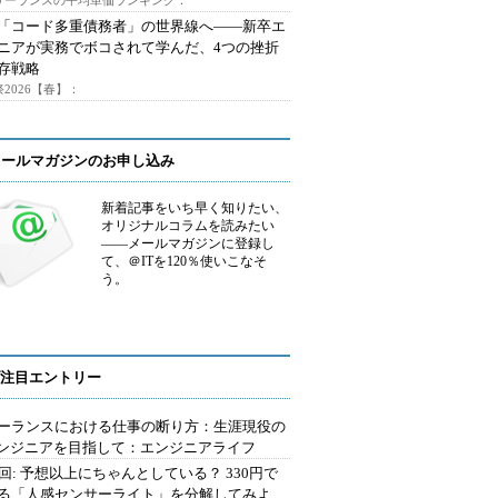
フリーランスの平均単価ランキング：
で「コード多重債務者」の世界線へ――新卒エ
ニアが実務でボコされて学んだ、4つの挫折
存戦略
2026【春】：
メールマガジンのお申し込み
新着記事をいち早く知りたい、
オリジナルコラムを読みたい
――メールマガジンに登録し
て、＠ITを120％使いこなそ
う。
注目エントリー
ーランスにおける仕事の断り方：生涯現役の
エンジニアを目指して：エンジニアライフ
2回: 予想以上にちゃんとしている？ 330円で
る「人感センサーライト」を分解してみよ