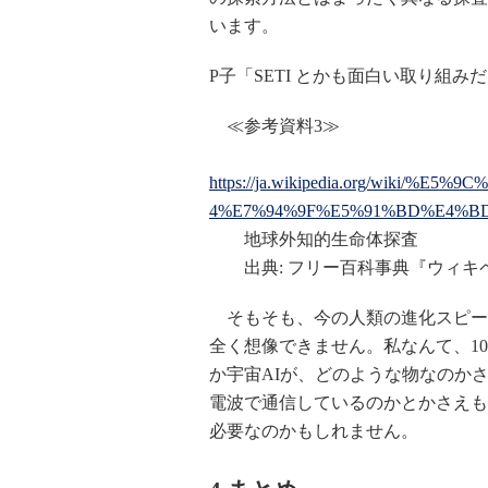
います。
P子「SETI とかも面白い取り組
≪参考資料3≫
https://ja.wikipedia.org/wiki
4%E7%94%9F%E5%91%BD%E4%B
地球外知的生命体探査
出典: フリー百科事典『ウィキペディ
そもそも、今の人類の進化スピード
全く想像できません。私なんて、1
か宇宙AIが、どのような物なのか
電波で通信しているのかとかさえも
必要なのかもしれません。