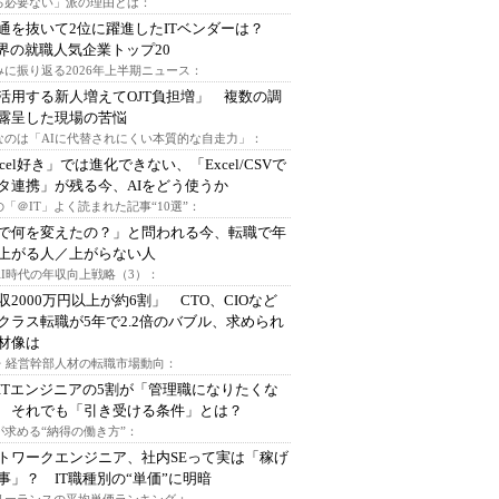
る必要ない」派の理由とは：
通を抜いて2位に躍進したITベンダーは？
業界の就職人気企業トップ20
みに振り返る2026年上半期ニュース：
I活用する新人増えてOJT負担増」 複数の調
露呈した現場の苦悩
なのは「AIに代替されにくい本質的な自走力」：
xcel好き」では進化できない、「Excel/CSVで
タ連携」が残る今、AIをどう使うか
「＠IT」よく読まれた記事“10選”：
Iで何を変えたの？」と問われる今、転職で年
上がる人／上がらない人
AI時代の年収向上戦略（3）：
収2000万円以上が約6割」 CTO、CIOなど
クラス転職が5年で2.2倍のバブル、求められ
材像は
O・経営幹部人材の転職市場動向：
ITエンジニアの5割が「管理職になりたくな
 それでも「引き受ける条件」とは？
が求める“納得の働き方”：
トワークエンジニア、社内SEって実は「稼げ
事」？ IT職種別の“単価”に明暗