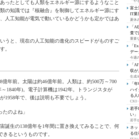
「や
あったとしても人類をエネルギー源にするようなこと
富士
類の知識では『核融合』を制御してエネルギー源にす
IT
、人工知能が電気で動いているかどうかも定かではあ
夏休
「A
査で
重要
いうと、現在の人工知能の進化のスピードがものすご
「E
す。
デー
今週の
「A
収が
生成
億年前。太陽は約46億年前。人類は、約500万～700
「年
0年～1840年)。電子計算機は1942年。トランジスタが
ハイ
る人
路が1958年で、後は説明も不要でしょう。
CX
若手
ったのよね」
い」
若手
誕生の138億年を1年間に置き換えてみることで、何
ネッ
る仕
感できるというものです。