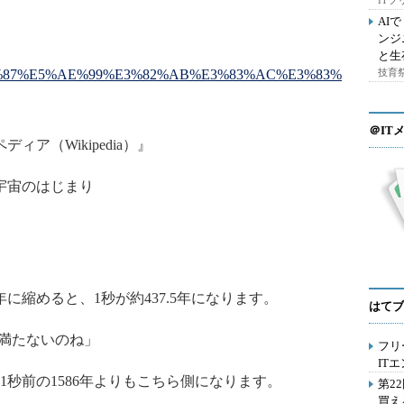
IT
AI
ンジ
と生
/%E5%AE%87%E5%AE%99%E3%82%AB%E3%83%AC%E3%83%
技育祭
＠IT
ア（Wikipedia）』
、宇宙のはじまり
に縮めると、1秒が約437.5年になります。
はてブ
も満たないのね」
フリ
IT
1秒前の1586年よりもこちら側になります。
第2
買え