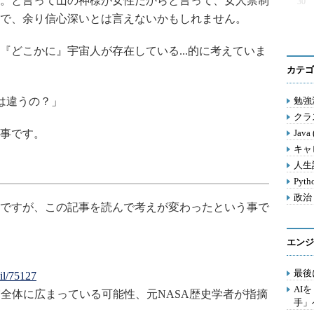
。と言って山の神様が女性だからと言って、女人禁制
30
で、余り信心深いとは言えないかもしれません。
どこかに』宇宙人が存在している...的に考えていま
カテゴ
は違うの？」
勉強法
クラス
事です。
Java
キャ
人生訓
Pyth
政治 
ですが、この記事を読んで考えが変わったという事で
エンジ
最後
ail/75127
AI
体に広まっている可能性、元NASA歴史学者が指摘
手」