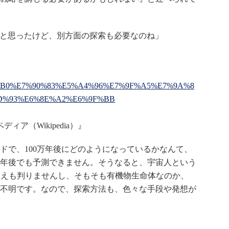
みだと思ったけど、別方面の探索も必要なのね」
/%E5%9C%B0%E7%90%83%E5%A4%96%E7%9F%A5%E7%9A%8
D%93%E6%8E%A2%E6%9F%BB
ア（Wikipedia）』
で、100万年後にどのようになっているかなんて、
0年後でも予測できません。そうなると、宇宙人という
さえも判りませんし、そもそも有機物生命体なのか、
不明です。なので、探索方法も、色々な手段や発想が