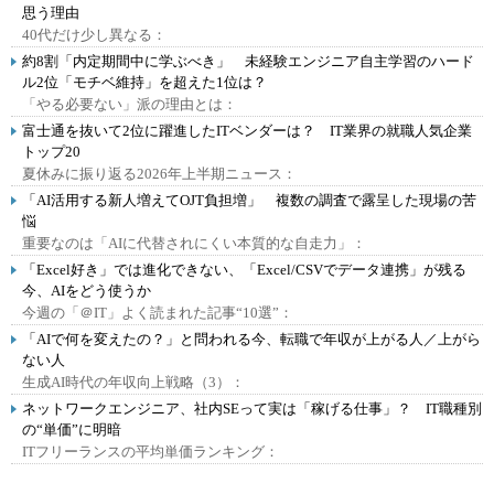
思う理由
40代だけ少し異なる：
約8割「内定期間中に学ぶべき」 未経験エンジニア自主学習のハード
ル2位「モチベ維持」を超えた1位は？
「やる必要ない」派の理由とは：
富士通を抜いて2位に躍進したITベンダーは？ IT業界の就職人気企業
トップ20
夏休みに振り返る2026年上半期ニュース：
「AI活用する新人増えてOJT負担増」 複数の調査で露呈した現場の苦
悩
重要なのは「AIに代替されにくい本質的な自走力」：
「Excel好き」では進化できない、「Excel/CSVでデータ連携」が残る
今、AIをどう使うか
今週の「＠IT」よく読まれた記事“10選”：
「AIで何を変えたの？」と問われる今、転職で年収が上がる人／上がら
ない人
生成AI時代の年収向上戦略（3）：
ネットワークエンジニア、社内SEって実は「稼げる仕事」？ IT職種別
の“単価”に明暗
ITフリーランスの平均単価ランキング：