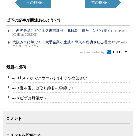
次の投稿へ
前の投稿へ
以下の記事が関連あるようです
【西野亮廣】ビジネス書最新刊『北極星 僕たちはどう働くか』
PR(FI
NCHI on GOETHE)
大阪ガスに学ぶ！ 大手企業が生成AI導入を成功させる理由
PR(ITmedia
エンタープライズ)
Recommended by
最新の投稿
480.｢スマホでアラーム｣はすぐやめなさい
479.夏本番、蚊取り線香の季節です
478.ピザは野菜か？
コメント
コメントを投稿する