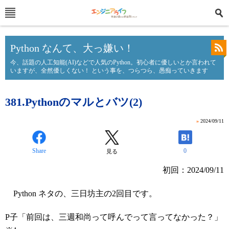
Python なんて、大っ嫌い！
今、話題の人工知能(AI)などで人気のPython。初心者に優しいとか言われて
いますが、全然優しくない！ という事を、つらつら、愚痴っていきます
381.Pythonのマルとバツ(2)
»
2024/09/11
Share
0
見る
初回：2024/09/11
Python ネタの、三日坊主の2回目です。
P子「前回は、三週和尚って呼んでって言ってなかった？」