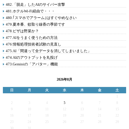
482.「脱走」したAIのサイバー攻撃
481.ホテルWi-Fi経由で・・・
480.｢スマホでアラーム｣はすぐやめなさい
479.夏本番、蚊取り線香の季節です
478.ピザは野菜か？
477.AIをうまく使うための方法
476.情報処理技術者試験の見直し
475.AI「間違って全データを消してしまいました」
474.AIのアウトプットを丸投げ
473.Geminiの「アバター」機能
2026年8月
日
月
火
水
木
金
土
1
2
3
4
5
6
7
8
9
10
11
12
13
14
15
16
17
18
19
20
21
22
23
24
25
26
27
28
29
30
31