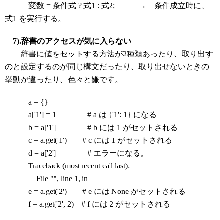
変数 = 条件式 ? 式1 : 式2; → 条件成立時に、
式1 を実行する。
7).辞書のアクセスが気に入らない
辞書に値をセットする方法が2種類あったり、取り出す
のと設定するのが同じ構文だったり、取り出せないときの
挙動が違ったり、色々と嫌です。
a = {}
a['1'] = 1 # a は {'1': 1} になる
b = a['1'] # b には 1 がセットされる
c = a.get('1') # c には 1 がセットされる
d = a['2'] # エラーになる。
Traceback (most recent call last):
File "
", line 1, in
e = a.get('2') # e には None がセットされる
f = a.get('2', 2) # f には 2 がセットされる