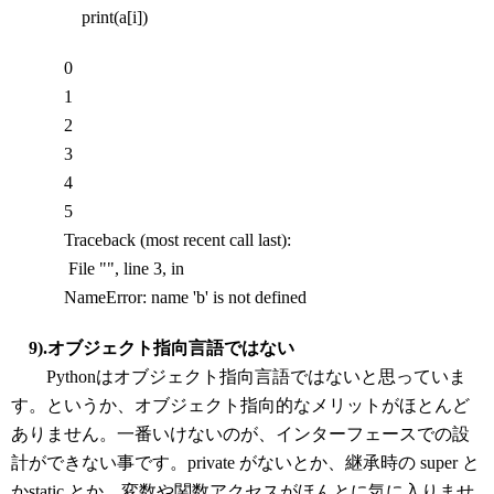
print(a[i])
0
1
2
3
4
5
Traceback (most recent call last):
File "
", line 3, in
NameError: name 'b' is not defined
9).オブジェクト指向言語ではない
Pythonはオブジェクト指向言語ではないと思っていま
す。というか、オブジェクト指向的なメリットがほとんど
ありません。一番いけないのが、インターフェースでの設
計ができない事です。private がないとか、継承時の super と
かstatic とか、変数や関数アクセスがほんとに気に入りませ