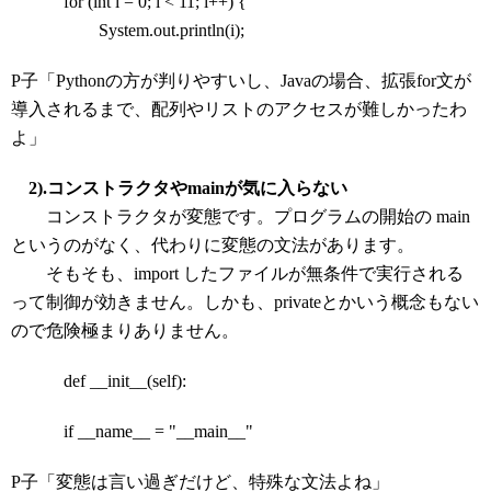
for (int i = 0; i < 11; i++) {
System.out.println(i);
P子「Pythonの方が判りやすいし、Javaの場合、拡張for文が
導入されるまで、配列やリストのアクセスが難しかったわ
よ」
2).コンストラクタやmainが気に入らない
コンストラクタが変態です。プログラムの開始の main
というのがなく、代わりに変態の文法があります。
そもそも、import したファイルが無条件で実行される
って制御が効きません。しかも、privateとかいう概念もない
ので危険極まりありません。
def __init__(self):
if __name__ = "__main__"
P子「変態は言い過ぎだけど、特殊な文法よね」