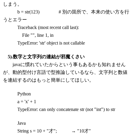
しまう。
b = str(123) # 別の箇所で、本来の使い方を行
うとエラー
Traceback (most recent call last):
File "
", line 1, in
TypeError: 'str' object is not callable
5).数字と文字列の連結が邪魔くさい
javaに慣れていたからという事もあるかも知れません
が、動的型付け言語で型推論しているなら、文字列と数値
を連結するのはもっと簡単にしてほしい。
Python
a = 'x' + 1
TypeError: can only concatenate str (not "int") to str
Java
String s = 10 + "才"; → "10才"