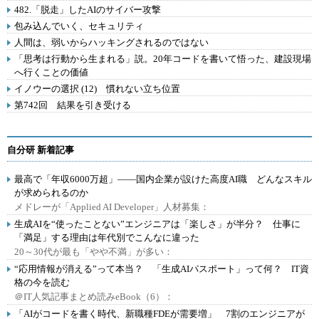
482.「脱走」したAIのサイバー攻撃
包み込んでいく、セキュリティ
人間は、弱いからハッキングされるのではない
「思考は行動から生まれる」説。20年コードを書いて悟った、建設現場
へ行くことの価値
イノウーの選択 (12) 慣れない立ち位置
第742回 結果を引き受ける
自分研 新着記事
最高で「年収6000万超」――国内企業が設けた高度AI職 どんなスキル
が求められるのか
メドレーが「Applied AI Developer」人材募集：
生成AIを“使ったことない”エンジニアは「楽しさ」が半分？ 仕事に
「満足」する理由は年代別でこんなに違った
20～30代が最も「やや不満」が多い：
“応用情報が消える”って本当？ 「生成AIパスポート」って何？ IT資
格の今を読む
＠IT人気記事まとめ読みeBook（6）：
「AIがコードを書く時代、新職種FDEが需要増」 7割のエンジニアが