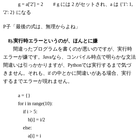
g = a['2'] = 2 # g には 2 がセットされ、a は {'1': 1,
'2': 2} になる
P子「最後の式は、無理からよね」
8).実行時エラーというのが、ほんとに嫌
間違ったプログラムを書くのが悪いのですが、実行時
エラーが嫌です。Javaなら、コンパイル時点で明らかな文法
間違いは引っかかりますが、Pythonでは実行するまで気づ
きません。それも、if の中とかに間違いがある場合、実行
するまでエラーが現れません。
a = {}
for i in range(10):
if i > 5:
b[i] = i/2
else:
a[i] = i