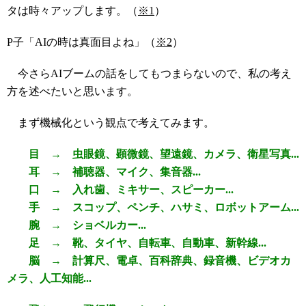
タは時々アップします。（
※1
）
P子「AIの時は真面目よね」（
※2
）
今さらAIブームの話をしてもつまらないので、私の考え
方を述べたいと思います。
まず機械化という観点で考えてみます。
目 → 虫眼鏡、顕微鏡、望遠鏡、カメラ、衛星写真...
耳 → 補聴器、マイク、集音器...
口 → 入れ歯、ミキサー、スピーカー...
手 → スコップ、ペンチ、ハサミ、ロボットアーム...
腕 → ショベルカー...
足 → 靴、タイヤ、自転車、自動車、新幹線...
脳 → 計算尺、電卓、百科辞典、録音機、ビデオカ
メラ、人工知能...