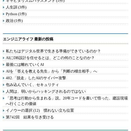
キャピタリズムハラスメント (1件)
人生訓 (3件)
Python (1件)
政治 (1件)
エンジニアライフ 最新の投稿
私たちはデジタル世界で生きる準備ができているのか？
AIにDB設計を任せるとは、どこの何のことなのか？
最後には離れていくAI
AIを「答えを教える先生」から「判断の稽古相手」へ
482.「脱走」したAIのサイバー攻撃
包み込んでいく、セキュリティ
人間は、弱いからハッキングされるのではない
「思考は行動から生まれる」説。20年コードを書いて悟った、建設現場
へ行くことの価値
イノウーの選択 (12) 慣れない立ち位置
第742回 結果を引き受ける