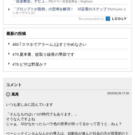
「音楽教室」デビュ...
PR(ヤマハ音楽振興会｜HugKum)
「プロンプトが面倒」の悲鳴を解消！ AI定着のステップ
PR(ITmedia エ
ンタープライズ)
Recommended by
最新の投稿
480.｢スマホでアラーム｣はすぐやめなさい
479.夏本番、蚊取り線香の季節です
478.ピザは野菜か？
コメント
2019/02/20 17:50
風尾
いつも楽しみに読んでいます
「そんなものはいつの時代でもあります。」
そうなんですよね
じゃぁ、AIがなかったらバラ色の世界が待ってるかって言うと…ねぇ？
ベーシックインカムなんかの導入は、自動化が進んだ社会の方が現実的だと