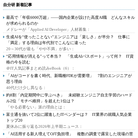
自分研 新着記事
最高で「年収6000万超」――国内企業が設けた高度AI職 どんなスキル
が求められるのか
メドレーが「Applied AI Developer」人材募集：
生成AIを“使ったことない”エンジニアは「楽しさ」が半分？ 仕事に
「満足」する理由は年代別でこんなに違った
20～30代が最も「やや不満」が多い：
“応用情報が消える”って本当？ 「生成AIパスポート」って何？ IT資
格の今を読む
＠IT人気記事まとめ読みeBook（6）：
「AIがコードを書く時代、新職種FDEが需要増」 7割のエンジニアが
思う理由
40代だけ少し異なる：
約8割「内定期間中に学ぶべき」 未経験エンジニア自主学習のハード
ル2位「モチベ維持」を超えた1位は？
「やる必要ない」派の理由とは：
富士通を抜いて2位に躍進したITベンダーは？ IT業界の就職人気企業
トップ20
夏休みに振り返る2026年上半期ニュース：
「AI活用する新人増えてOJT負担増」 複数の調査で露呈した現場の苦