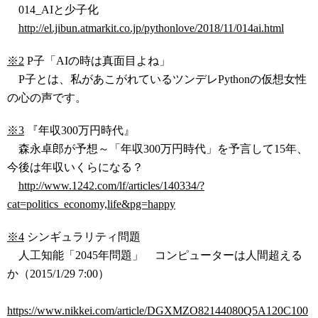
014_AIと少子化
http://el.jibun.atmarkit.co.jp/pythonlove/2018/11/014ai.html
※2
P子「AIの時は真面目よね」
P子とは、私があこがれているツンデレPythonの仮想女性
の心の声です。
※3
『年収300万円時代』
森永卓郎が予想～「年収300万円時代」を予言して15年、
今後は年収いくらになる？
http://www.1242.com/lf/articles/140334/?
cat=politics_economy,life&pg=happy
※4
シンギュラリティ問題
人工知能「2045年問題」 コンピューターは人間超える
か（2015/1/29 7:00）
https://www.nikkei.com/article/DGXMZO82144080Q5A120C100