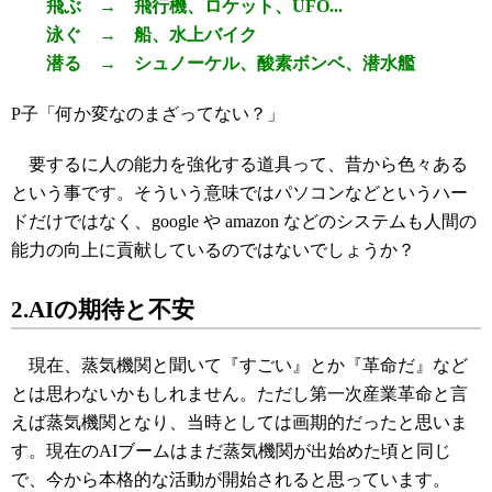
飛ぶ → 飛行機、ロケット、UFO...
泳ぐ → 船、水上バイク
潜る → シュノーケル、酸素ボンベ、潜水艦
P子「何か変なのまざってない？」
要するに人の能力を強化する道具って、昔から色々ある
という事です。そういう意味ではパソコンなどというハー
ドだけではなく、google や amazon などのシステムも人間の
能力の向上に貢献しているのではないでしょうか？
2.AIの期待と不安
現在、蒸気機関と聞いて『すごい』とか『革命だ』など
とは思わないかもしれません。ただし第一次産業革命と言
えば蒸気機関となり、当時としては画期的だったと思いま
す。現在のAIブームはまだ蒸気機関が出始めた頃と同じ
で、今から本格的な活動が開始されると思っています。