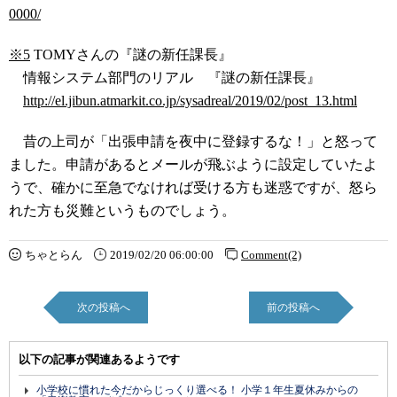
0000/
※5
TOMYさんの『謎の新任課長』
情報システム部門のリアル 『謎の新任課長』
http://el.jibun.atmarkit.co.jp/sysadreal/2019/02/post_13.html
昔の上司が「出張申請を夜中に登録するな！」と怒って
ました。申請があるとメールが飛ぶように設定していたよ
うで、確かに至急でなければ受ける方も迷惑ですが、怒ら
れた方も災難というものでしょう。
ちゃとらん
2019/02/20 06:00:00
Comment(2)
次の投稿へ
前の投稿へ
以下の記事が関連あるようです
小学校に慣れた今だからじっくり選べる！ 小学１年生夏休みからの