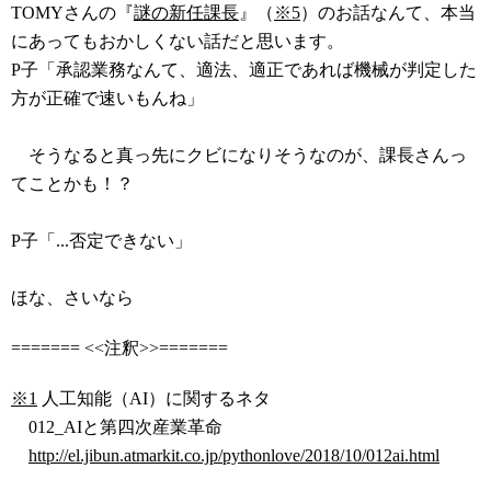
TOMYさんの『
謎の新任課長
』（
※5
）のお話なんて、本当
にあってもおかしくない話だと思います。
P子「承認業務なんて、適法、適正であれば機械が判定した
方が正確で速いもんね」
そうなると真っ先にクビになりそうなのが、課長さんっ
てことかも！？
P子「...否定できない」
ほな、さいなら
======= <<注釈>>=======
※1
人工知能（AI）に関するネタ
012_AIと第四次産業革命
http://el.jibun.atmarkit.co.jp/pythonlove/2018/10/012ai.html