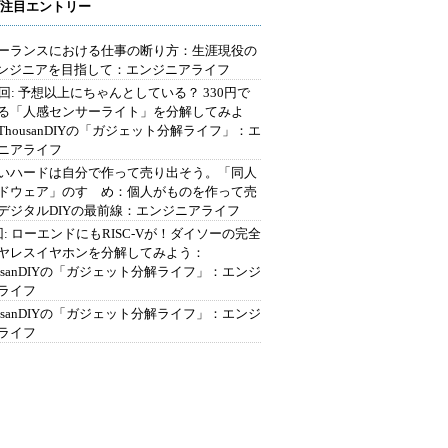
注目エントリー
ーランスにおける仕事の断り方：生涯現役の
エンジニアを目指して：エンジニアライフ
2回: 予想以上にちゃんとしている？ 330円で
る「人感センサーライト」を分解してみよ
ThousanDIYの「ガジェット分解ライフ」：エ
ニアライフ
いハードは自分で作って売り出そう。「同人
ドウェア」のすゝめ：個人がものを作って売
デジタルDIYの最前線：エンジニアライフ
回: ローエンドにもRISC-Vが！ダイソーの完全
ヤレスイヤホンを分解してみよう：
ousanDIYの「ガジェット分解ライフ」：エンジ
ライフ
ousanDIYの「ガジェット分解ライフ」：エンジ
ライフ