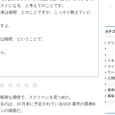
テストになる、と考えてのことです。
30
由来は秘密、とのことですが、こっそり教えていた
すよ。
カテゴ
は秘密、ということで。
クリス
キャ
から。
コミ
スキル
ライ
ワー
人間関
技術
◇ ◇ ◇ ◇ ◇
業界動
職場 
複雑な感情で、スクリーンを見つめた。
転職
は、10 月末に予定されているQQS 案件の業務B
ョンの画面だ。