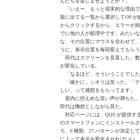
んたちを楽しませようとか？」
「いえー、もっと現実的な理由で
面に出てる一覧から選択してOP 
からクリックするから、エラーが頻
でに他の人が処理中です、みたいな
な、その位置にマウスを合わせて、
うに、表示位置を毎回変えてもらう
田代はスクリーンを見直した。数
が変化している。
「なるほど、そういうことでした
「確かに」シオリは笑った。「テス
しい、って感想をもらってます」
室内に控えめな笑い声が満ちた。
田代は憮然としながら見た。
対応ページには、QQS が提供する
のスマートフォンにインストールさ
ろ、6 種類、27 パターンが決定
によって表示を変化させればいい、