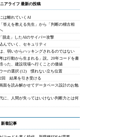
ニアライフ 最新の投稿
には離れていくAI
を「答えを教える先生」から「判断の稽古相
へ
2.「脱走」したAIのサイバー攻撃
込んでいく、セキュリティ
は、弱いからハッキングされるのではない
考は行動から生まれる」説。20年コードを書
悟った、建設現場へ行くことの価値
ウーの選択 (12) 慣れない立ち位置
42回 結果を引き受ける
で画面を読み解かせてデータベース設計のお勉
時代に、人間が失ってはいけない判断力とは何
 新着記事
Iがコードを書く時代、新職種FDEが需要