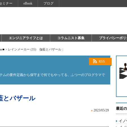
セミナー
eBook
ブログ
エンジニアライフとは
コラムニスト募集
プライバシーポリ
ter■
>
レインメーカー (35) 伽藍とバザール：
RSS
ステムの要件定義から保守まで何でもやってる、ふつーのプログラマで
伽藍とバザール
最近の
»
2023/05/29
イノ