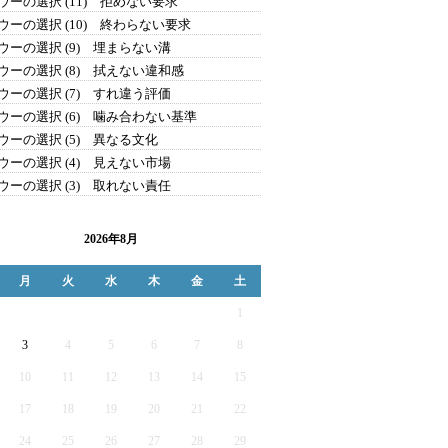
ウーの選択 (11) 拒めない要求
ウーの選択 (10) 終わらない要求
ウーの選択 (9) 埋まらない溝
ウーの選択 (8) 拭えない違和感
ウーの選択 (7) すれ違う評価
ウーの選択 (6) 噛み合わない基準
ウーの選択 (5) 異なる文化
ウーの選択 (4) 見えない市場
ウーの選択 (3) 取れない責任
2026年8月
月
火
水
木
金
土
1
3
4
5
6
7
8
10
11
12
13
14
15
17
18
19
20
21
22
24
25
26
27
28
29