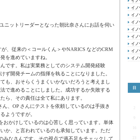
イノ
イノ
イノ
イノ
ユニットリーダーとなった朝比奈さんにお話を伺い
イノ
イノ
イノ
、従来の＜コールくん＞やNARICS などのCRM
イノ
開発を進めていますね。
イノ
んです。私は実業務としてのシステム開発経験
がけず開発チームの指揮を執ることになりました。
しても、おそらくうまくいかないだろうと考えまし
日
方法で進めることにしました。成功するか失敗する
したら、その責任は全て私にあります。
 さん、OP さんにテストを依頼しているのは手抜き
2
あるようですが。
9
をおかけしているのは心苦しく思っています。単体
16
ないか、と言われているのも承知しています。ただ
23
 のみなさんです。その視点で過不足をチェックして