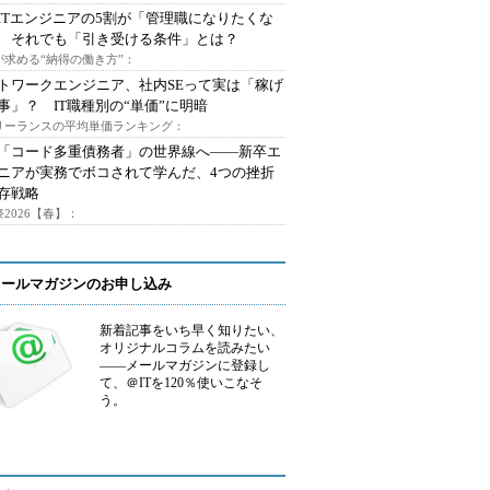
ITエンジニアの5割が「管理職になりたくな
 それでも「引き受ける条件」とは？
が求める“納得の働き方”：
トワークエンジニア、社内SEって実は「稼げ
事」？ IT職種別の“単価”に明暗
フリーランスの平均単価ランキング：
で「コード多重債務者」の世界線へ――新卒エ
ニアが実務でボコされて学んだ、4つの挫折
存戦略
2026【春】：
メールマガジンのお申し込み
新着記事をいち早く知りたい、
オリジナルコラムを読みたい
――メールマガジンに登録し
て、＠ITを120％使いこなそ
う。