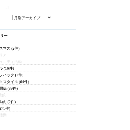
31
リー
マス (2件)
リア
ュニティ活動
 (16件)
フハック (1件)
クスタイル (64件)
係 (89件)
動向
向 (2件)
(71件)
活動