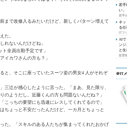
若手
い」
。
若手
前まで改修入るみたいだけど、新しくパターン増えて
ネッ
る仕
IT
えた。
AI
しれないんだけどね」
ンジ
と生
ユニット全員出勤予定です」
技育祭
アイカワさんの方も？」
と、そこに座っていたスーツ姿の男女4 人がそれぞ
＠IT
」三辻が感心したように言った。「まあ、見た限り、
りのようだし。近藤くんの方も問題ないんだね？」
「こっちの要望にも迅速にレスしてくれてるので」
はちょっと不安だったんだけど、一カ月とちょっと
った。「スキルのある人たちが集まってくれたおかげ