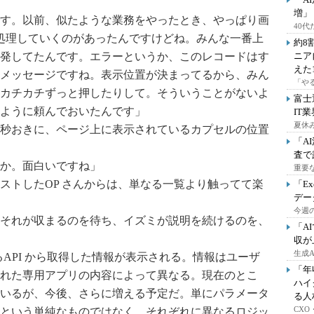
増」
す。以前、似たような業務をやったとき、やっぱり画
40
が処理していくのがあったんですけどね。みんな一番上
約8
発してたんです。エラーというか、このレコードはす
ニア
えた
メッセージですね。表示位置が決まってるから、みん
「や
カチカチずっと押したりして。そういうことがないよ
富士
ように頼んでおいたんです」
IT
夏休
秒おきに、ページ上に表示されているカプセルの位置
「A
査で
か。面白いですね」
重要
トしたOP さんからは、単なる一覧より触ってて楽
「E
デー
今週の
それが収まるのを待ち、イズミが説明を続けるのを、
「A
収が
生成
API から取得した情報が表示される。情報はユーザ
「年
れた専用アプリの内容によって異なる。現在のとこ
ハイ
しているが、今後、さらに増える予定だ。単にパラメータ
る人
CX
という単純なものではなく、それぞれに異なるロジッ