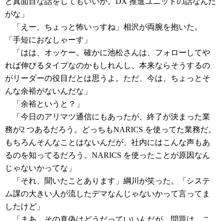
と真面目な話をしてもいいか。DX 推進ユニットの話なんだ
がな」
「えー、ちょっと怖いっすね」相沢が両腕を抱いた。
「手短におなしゃーす」
「はは、オッケー。確かに池松さんは、フォローしてや
れば伸びるタイプなのかもしれんし、本来ならそうするの
がリーダーの役目だとは思うよ。ただ、今は、ちょっとそ
んな余裕がないんだな」
「余裕というと？」
「今日のアリマツ通信にもあったが、終了が決まった業
務が2 つあるだろう。どっちもNARICS を使ってた業務だ。
もちろんそんなことはないんだが、社内にはこんな声もあ
るのを知ってるだろう。NARICS を使ったことが原因なん
じゃないかってな」
「それ、聞いたことあります」綱川が笑った。「システ
ム課の大きい人が流したデマなんじゃないかって言ってま
したけど」
「まあ、その真偽はどうだっていいんだが。問題は、こ