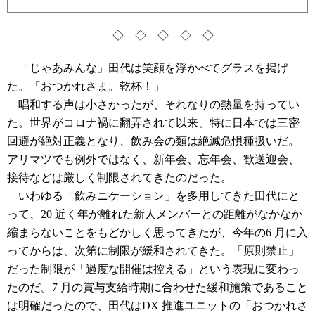
◇ ◇ ◇ ◇ ◇
「じゃあみんな」田代は笑顔を浮かべてグラスを掲げ
た。「おつかれさま。乾杯！」
唱和する声は小さかったが、それなりの熱量を持ってい
た。世界がコロナ禍に翻弄されて以来、特に日本では三密
回避が絶対正義となり、飲み会の類は絶滅危惧種扱いだ。
アリマツでも例外ではなく、新年会、忘年会、歓送迎会、
接待などは厳しく制限されてきたのだった。
いわゆる「飲みニケーション」を多用してきた田代にと
って、20 近く年が離れた新人メンバーとの距離がなかなか
縮まらないことをもどかしく思ってきたが、今年の6 月に入
ってからは、次第に制限が緩和されてきた。「原則禁止」
だった制限が「過度な開催は控える」という表現に変わっ
たのだ。7 月の賞与支給時期に合わせた緩和施策であること
は明確だったので、田代はDX 推進ユニットの「おつかれさ