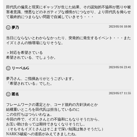
田代氏の偏見と現実にギャップが生じた結果、その認知的不協和が怒りや被
害者意識、憎悪などのネガティブな感情がにつながり、より田代氏を拗らせ
て最終的につまらない問題で自滅していきそう・・・
2023/05/16 18:00
夢乃
当日にならないとわからなかったり、突発的に発生するイベント・・・また
イズミさんの独壇場になりそうな。
＞対応を希望さている
希望されている、でしょうか。
2023/05/16 23:41
リーベルG
夢乃さん、ご指摘ありがとうございます。
「希望されている」でした。
2023/05/17 11:55
匿名
フレームワークの選定とか、コード規約の方針決めとか
結構重いところを田代氏は担当しているのに
この仕打ちはつらいわなぁ。
今回の件で、イズミさんとの不協和にもなりそうだから、
お互い助け合っては期待できなくなりそうだし。
（そもそもイズミさんはそこまで深い知識は無さそうだし）
NARICS破綻への道筋がみえてきましたね。