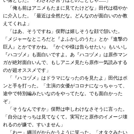
い落とした。「わざわざ言うほどのことじゃ......」
「俺も前はアニメもたまに見てたけどな」田代は穏やか
に介入した。「最近は全然だな。どんなのが面白いのか教
えてくれよ」
「はあ、そうですね」俣野は嬉しそうな顔で頷いた。
「メジャーなところだと『よふかしのうた』とか『進撃の
巨人』とかですかね。『かぐや様は告らせたい』もいいし
『ハコヅメ』も面白いですよ。あ『ハコヅメ』は原作マン
ガが絶対面白いんで、もしアニメ見たら原作一気読みする
のが超オススメです」
「『ハコヅメ』はドラマになったのを見たよ」田代はポ
ンと手を打った。「主演の女優がコロナになっちゃって、
途中で特別編みたいなのをやってたな。でも面白かった
ぞ」
「そうなんですか」俣野は申しわけなさそうに言った。
「自分はそっちは見てなくて。実写だと原作のイメージ壊
れるのが嫌で。すいません」
「わー」綱川がからかうように笑った。「オタクみたい