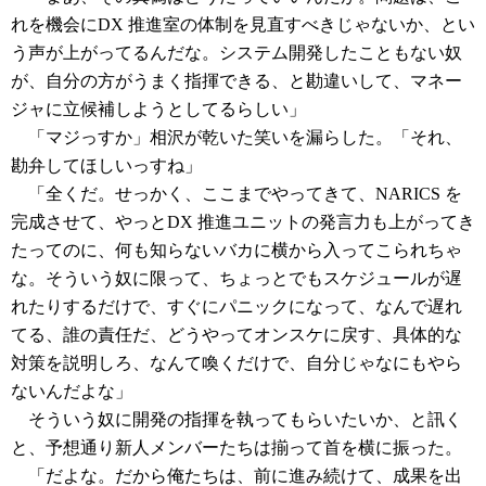
れを機会にDX 推進室の体制を見直すべきじゃないか、とい
う声が上がってるんだな。システム開発したこともない奴
が、自分の方がうまく指揮できる、と勘違いして、マネー
ジャに立候補しようとしてるらしい」
「マジっすか」相沢が乾いた笑いを漏らした。「それ、
勘弁してほしいっすね」
「全くだ。せっかく、ここまでやってきて、NARICS を
完成させて、やっとDX 推進ユニットの発言力も上がってき
たってのに、何も知らないバカに横から入ってこられちゃ
な。そういう奴に限って、ちょっとでもスケジュールが遅
れたりするだけで、すぐにパニックになって、なんで遅れ
てる、誰の責任だ、どうやってオンスケに戻す、具体的な
対策を説明しろ、なんて喚くだけで、自分じゃなにもやら
ないんだよな」
そういう奴に開発の指揮を執ってもらいたいか、と訊く
と、予想通り新人メンバーたちは揃って首を横に振った。
「だよな。だから俺たちは、前に進み続けて、成果を出