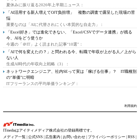
夏休みに振り返る2026年上半期ニュース：
「AI活用する新人増えてOJT負担増」 複数の調査で露呈した現場の苦
悩
重要なのは「AIに代替されにくい本質的な自走力」：
「Excel好き」では進化できない、「Excel/CSVでデータ連携」が残る
今、AIをどう使うか
今週の「＠IT」よく読まれた記事“10選”：
「AIで何を変えたの？」と問われる今、転職で年収が上がる人／上がら
ない人
生成AI時代の年収向上戦略（3）：
ネットワークエンジニア、社内SEって実は「稼げる仕事」？ IT職種別
の“単価”に明暗
ITフリーランスの平均単価ランキング：
利用規約
ITmediaはアイティメディア株式会社の登録商標です。
メディア一覧
|
公式SNS
|
広告案内
|
お問い合わせ
|
プライバシーポリシー
|
RSS
|