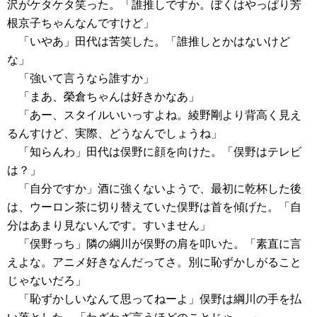
沢がケタケタ笑った。「誰推しですか。ぼくはやっぱり芳
根京子ちゃんなんですけど」
「いやあ」田代は苦笑した。「誰推しとかはないけど
な」
「強いて言うなら誰すか」
「まあ、榮倉ちゃんは好きかなあ」
「あー、スタイルいいっすよね。綾野剛より背高く見え
るんすけど、実際、どうなんでしょうね」
「知らんわ」田代は俣野に顔を向けた。「俣野はテレビ
は？」
「自分ですか」酒に強くないようで、最初に乾杯した後
は、ウーロン茶に切り替えていた俣野は首を傾げた。「自
分はあまり見ないんです。すいません」
「俣野っち」隣の綱川が俣野の肩を叩いた。「素直に言
えよな。アニメ好きなんだってさ。別に恥ずかしがること
じゃないだろ」
「恥ずかしいなんて思ってねーよ」俣野は綱川の手を払