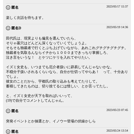
2023/05/17 15:37
匿名
楽しく次話を待ちます。
2023/05/19 14:36
匿名D
田代氏は、現実よりも偏見を選んでいたら、
そりゃ墓穴はどんどん深くなっていくでしょうよ。
そもそも独裁者で行くとぶち上げていながら、あれこれグチグチグチグチ。
独裁者を気取るんならイチから１０００まできっちり掌握しろ、
泣き言をいうな！ とケツにケリを入れてやりたい。
イズミ女史も、いつまでも厄介者扱いに辟易してんじゃないかな。
不穏分子扱いされるくらいなら、自分が仕切ってやらあ！ って、十分あり
でしょ。
彼女のことだから、宇都氏の取り込みも考えてたりして。
蓄積してきたものは、切り捨てるには惜しい、とか言ってたし。
と、イズミ女史が天下を取ればいいって、
(19)で自分でコメントしてんじゃん。
2023/05/23 07:45
匿名
突発イベントとか抽選とか、イノウー登場の伏線かしら
2023/05/24 13:54
匿名