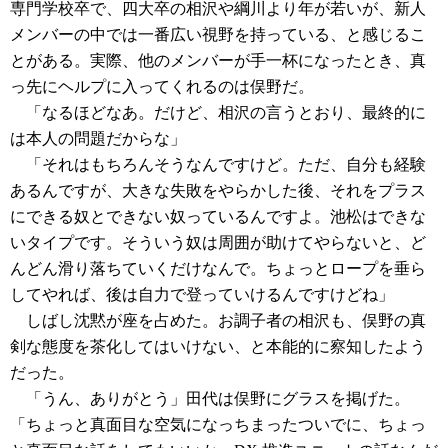
専門学校卒で、四大卒の相沢や綱川より年が若いが、新人
メンバーの中では一番広い視野を持っている、と感じるこ
とがある。実際、他のメンバーが手一杯になったとき、真
っ先にヘルプに入ってくれるのは俣野だ。
「なるほどなあ。だけど、相沢の言うとおり、最終的に
は本人の問題だからな」
「それはもちろんそうなんですけど。ただ、自分も経験
あるんですが、大きな失敗をやらかした後、それをプラス
にできる奴とできない奴っているんですよ。池松はできな
いタイプです。そういう奴は周囲が助けてやらないと、ど
んどん滑り落ちていくだけなんで。ちょっとロープを垂ら
してやれば、後は自力で登っていけるんですけどね」
しばし沈黙が座を占めた。お調子者の相沢も、俣野の真
剣な態度を茶化してはいけない、と本能的に察知したよう
だった。
「うん、ありがとう」田代は俣野にグラスを掲げた。
「ちょっと真面目な空気になっちまったついでに、ちょっ