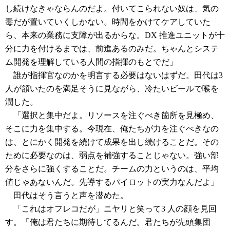
し続けなきゃならんのだよ。付いてこられない奴は、気の
毒だが置いていくしかない。時間をかけてケアしていた
ら、本来の業務に支障が出るからな。DX 推進ユニットが十
分に力を付けるまでは、前進あるのみだ。ちゃんとシステ
ム開発を理解している人間の指揮のもとでだ」
誰が指揮官なのかを明言する必要はないはずだ。田代は3
人が頷いたのを満足そうに見ながら、冷たいビールで喉を
潤した。
「選択と集中だよ。リソースを注ぐべき箇所を見極め、
そこに力を集中する。今現在、俺たちが力を注ぐべきなの
は、とにかく開発を続けて成果を出し続けることだ。その
ために必要なのは、弱点を補強することじゃない。強い部
分をさらに強くすることだ。チームの力というのは、平均
値じゃあないんだ。先導するパイロットの実力なんだよ」
田代はそう言うと声を潜めた。
「これはオフレコだが」ニヤリと笑って3 人の顔を見回
す。「俺は君たちに期待してるんだ。君たちが先頭集団