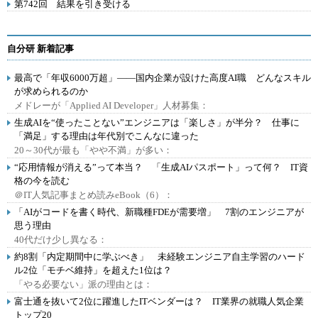
第742回 結果を引き受ける
自分研 新着記事
最高で「年収6000万超」――国内企業が設けた高度AI職 どんなスキル
が求められるのか
メドレーが「Applied AI Developer」人材募集：
生成AIを“使ったことない”エンジニアは「楽しさ」が半分？ 仕事に
「満足」する理由は年代別でこんなに違った
20～30代が最も「やや不満」が多い：
“応用情報が消える”って本当？ 「生成AIパスポート」って何？ IT資
格の今を読む
＠IT人気記事まとめ読みeBook（6）：
「AIがコードを書く時代、新職種FDEが需要増」 7割のエンジニアが
思う理由
40代だけ少し異なる：
約8割「内定期間中に学ぶべき」 未経験エンジニア自主学習のハード
ル2位「モチベ維持」を超えた1位は？
「やる必要ない」派の理由とは：
富士通を抜いて2位に躍進したITベンダーは？ IT業界の就職人気企業
トップ20