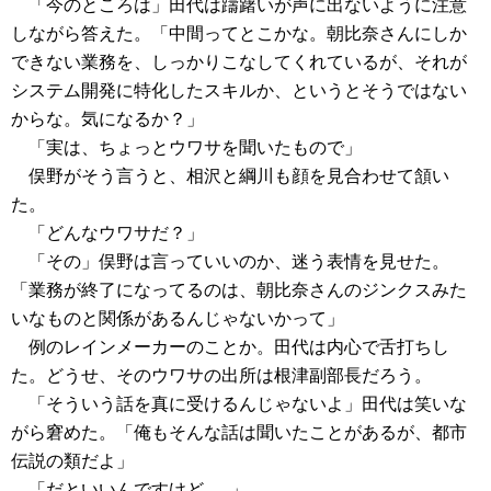
「今のところは」田代は躊躇いが声に出ないように注意
しながら答えた。「中間ってとこかな。朝比奈さんにしか
できない業務を、しっかりこなしてくれているが、それが
システム開発に特化したスキルか、というとそうではない
からな。気になるか？」
「実は、ちょっとウワサを聞いたもので」
俣野がそう言うと、相沢と綱川も顔を見合わせて頷い
た。
「どんなウワサだ？」
「その」俣野は言っていいのか、迷う表情を見せた。
「業務が終了になってるのは、朝比奈さんのジンクスみた
いなものと関係があるんじゃないかって」
例のレインメーカーのことか。田代は内心で舌打ちし
た。どうせ、そのウワサの出所は根津副部長だろう。
「そういう話を真に受けるんじゃないよ」田代は笑いな
がら窘めた。「俺もそんな話は聞いたことがあるが、都市
伝説の類だよ」
「だといいんですけど......」