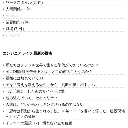
ワークスタイル (64件)
人間関係 (89件)
技術動向
業界動向 (2件)
職場 (71件)
転職活動
エンジニアライフ 最新の投稿
私たちはデジタル世界で生きる準備ができているのか？
AIにDB設計を任せるとは、どこの何のことなのか？
最後には離れていくAI
AIを「答えを教える先生」から「判断の稽古相手」へ
482.「脱走」したAIのサイバー攻撃
包み込んでいく、セキュリティ
人間は、弱いからハッキングされるのではない
「思考は行動から生まれる」説。20年コードを書いて悟った、建設現場
へ行くことの価値
イノウーの選択 (12) 慣れない立ち位置