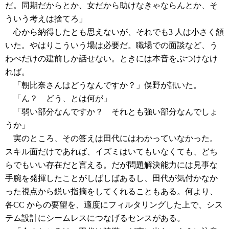
だ。同期だからとか、女だから助けなきゃならんとか、そ
ういう考えは捨てろ」
心から納得したとも思えないが、それでも3 人は小さく頷
いた。やはりこういう場は必要だ。職場での面談など、う
わべだけの建前しか話せない。ときには本音をぶつけなけ
れば。
「朝比奈さんはどうなんですか？」俣野が訊いた。
「ん？ どう、とは何が」
「弱い部分なんですか？ それとも強い部分なんでしょ
うか」
実のところ、その答えは田代にはわかっていなかった。
スキル面だけであれば、イズミはいてもいなくても、どち
らでもいい存在だと言える。だが問題解決能力には見事な
手腕を発揮したことがしばしばあるし、田代が気付かなか
った視点から鋭い指摘をしてくれることもある。何より、
各CC からの要望を、適度にフィルタリングした上で、シス
テム設計にシームレスにつなげるセンスがある。