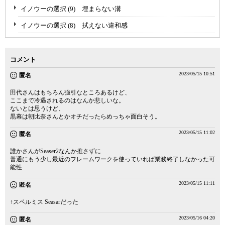
イノウーの選択 (9) 埋まらない溝
イノウーの選択 (8) 拭えない違和感
コメント
2023/05/15 10:51
匿名
田代さんはもちろん強引なところあるけど、
ここまで冷遇されるのはなんか悲しいな。
ないとは思うけど、
黒幕は朝比奈さんとかオチだったらめっちゃ面白そう。
2023/05/15 11:02
匿名
誰かさんがSeaser2なんか推さずに
普通にもう少し最近のフレームワークを使っていれば業務終了しなかった可
能性
2023/05/15 11:11
匿名
↑スペルミス Seasarだった
2023/05/16 04:20
匿名