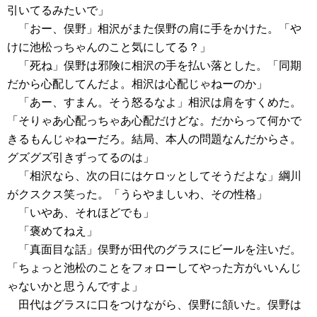
引いてるみたいで」
「おー、俣野」相沢がまた俣野の肩に手をかけた。「や
けに池松っちゃんのこと気にしてる？」
「死ね」俣野は邪険に相沢の手を払い落とした。「同期
だから心配してんだよ。相沢は心配じゃねーのか」
「あー、すまん。そう怒るなよ」相沢は肩をすくめた。
「そりゃあ心配っちゃあ心配だけどな。だからって何かで
きるもんじゃねーだろ。結局、本人の問題なんだからさ。
グズグズ引きずってるのは」
「相沢なら、次の日にはケロッとしてそうだよな」綱川
がクスクス笑った。「うらやましいわ、その性格」
「いやあ、それほどでも」
「褒めてねえ」
「真面目な話」俣野が田代のグラスにビールを注いだ。
「ちょっと池松のことをフォローしてやった方がいいんじ
ゃないかと思うんですよ」
田代はグラスに口をつけながら、俣野に頷いた。俣野は