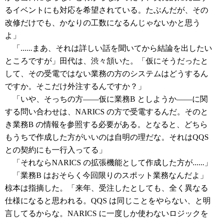
るイベントにも対応を希望されている。たぶんだが、その
改修だけでも、かなりの工数になるんじゃないかと思う
よ」
「......まあ、それは詳しい話を聞いてから結論を出したい
ところですが」田代は、渋々頷いた。「仮にそうだったと
して、その受電ではない業務の方のシステムはどうするん
ですか。そこだけ外注するんですか？」
「いや、そっちの方――仮に業務B としようか――に関
する問い合わせは、NARICS の方で受電するんだ。そのと
き業務B の情報を参照する必要がある。となると、どちら
もうちで作成した方がいいのは自明の理だな。それはQQS
との契約にも一行入ってる」
「それならNARICS の拡張機能として作成した方が......」
「業務B はおそらく今回限りのスポット業務なんだよ」
椋本は指摘した。「来年、受注したとしても、全く異なる
仕様になると思われる。QQS は同じことをやらない、と明
言してるからな。NARICS に一度しか使わないロジックを