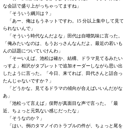
な会話で盛り上がっちゃってますね」
「そういう綱川は？」
「あー、俺はもうネットですわ。15 分以上集中して見て
られないんで」
「そういう時代なんだよな」田代は自嘲気味に言った。
「俺みたいなのは、もうおっさんなんだよ。最近の若いも
んの話題についていけんわ」
「そーいえば、池松は確か、結構、ドラマ見てるみたい
っすよ」相沢がタブレットで追加オーダーしながら思い出
したように言った。「今日、来てれば、田代さんと話合っ
たんじゃないですか？」
「どうかな。見てるドラマの傾向が合えばいいんだがな
あ」
「池松って言えば」俣野が真面目な声で言った。「最
近、ちょっと元気ない感じだったな」
「そうなのか？」
「はい。例のタマノイのトラブルの件が、ちょっと尾を