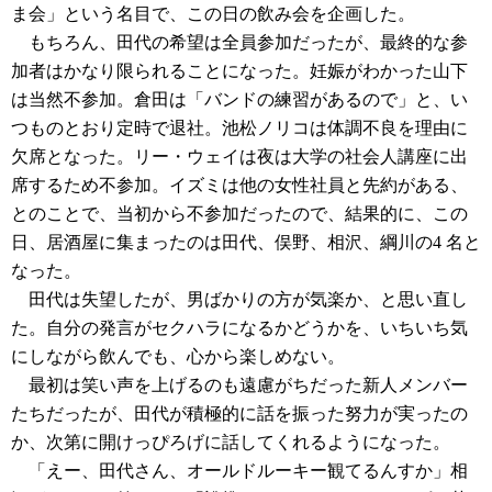
ま会」という名目で、この日の飲み会を企画した。
もちろん、田代の希望は全員参加だったが、最終的な参
加者はかなり限られることになった。妊娠がわかった山下
は当然不参加。倉田は「バンドの練習があるので」と、い
つものとおり定時で退社。池松ノリコは体調不良を理由に
欠席となった。リー・ウェイは夜は大学の社会人講座に出
席するため不参加。イズミは他の女性社員と先約がある、
とのことで、当初から不参加だったので、結果的に、この
日、居酒屋に集まったのは田代、俣野、相沢、綱川の4 名と
なった。
田代は失望したが、男ばかりの方が気楽か、と思い直し
た。自分の発言がセクハラになるかどうかを、いちいち気
にしながら飲んでも、心から楽しめない。
最初は笑い声を上げるのも遠慮がちだった新人メンバー
たちだったが、田代が積極的に話を振った努力が実ったの
か、次第に開けっぴろげに話してくれるようになった。
「えー、田代さん、オールドルーキー観てるんすか」相