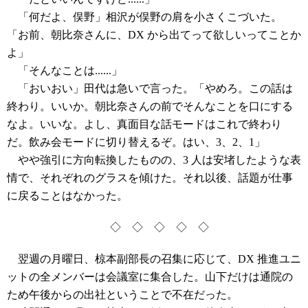
「何だよ、俣野」相沢が俣野の肩を小さくこづいた。
「お前、朝比奈さんに、DX から出てって欲しいってことか
よ」
「そんなことは......」
「おいおい」田代は急いで言った。「やめろ。この話は
終わり。いいか。朝比奈さんの前でそんなことを口にする
なよ。いいな。よし、真面目な話モードはこれで終わり
だ。飲み会モードに切り替えるぞ。はい、3、2、1」
やや強引に方向転換したものの、3 人は安堵したような表
情で、それぞれのグラスを傾けた。それ以後、話題が仕事
に戻ることはなかった。
◇ ◇ ◇ ◇ ◇
翌週の月曜日、椋本副部長の召集に応じて、DX 推進ユニ
ットの全メンバーは会議室に集合した。山下だけは通院の
ため午後からの出社ということで不在だった。