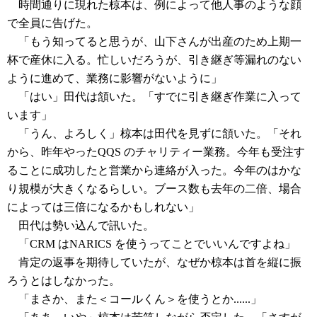
時間通りに現れた椋本は、例によって他人事のような顔
で全員に告げた。
「もう知ってると思うが、山下さんが出産のため上期一
杯で産休に入る。忙しいだろうが、引き継ぎ等漏れのない
ように進めて、業務に影響がないように」
「はい」田代は頷いた。「すでに引き継ぎ作業に入って
います」
「うん、よろしく」椋本は田代を見ずに頷いた。「それ
から、昨年やったQQS のチャリティー業務。今年も受注す
ることに成功したと営業から連絡が入った。今年のはかな
り規模が大きくなるらしい。ブース数も去年の二倍、場合
によっては三倍になるかもしれない」
田代は勢い込んで訊いた。
「CRM はNARICS を使うってことでいいんですよね」
肯定の返事を期待していたが、なぜか椋本は首を縦に振
ろうとはしなかった。
「まさか、また＜コールくん＞を使うとか......」