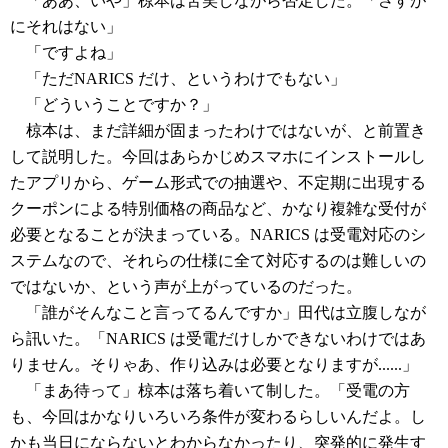
「ああ、いや」椋本は苦笑しながら否定した。「さすが
にそれはない」
「ですよね」
「ただNARICS だけ、というわけでもない」
「どういうことですか？」
椋本は、まだ詳細が固まったわけではないが、と前置き
して説明した。今回はあらかじめスマホにインストールし
たアプリから、ゲーム形式での抽選や、不定期に出現する
クーポンによる特別価格の商品など、かなり複雑な受付が
必要となることが決まっている。NARICS は受電対応のシ
ステムなので、それらの仕様に全て対応するのは難しいの
ではないか、という声が上がっているのだった。
「誰がそんなこと言ってるんですか」田代は立腹しなが
ら訊いた。「NARICS は受電だけしかできないわけではあ
りません。そりゃあ、作り込みは必要となりますが......」
「まあ待って」椋本は落ち着いて制した。「受電の方
も、今回はかなりいろいろ条件が変わるらしいんだよ。し
かも当日にならないとわからなかったり、突発的に発生す