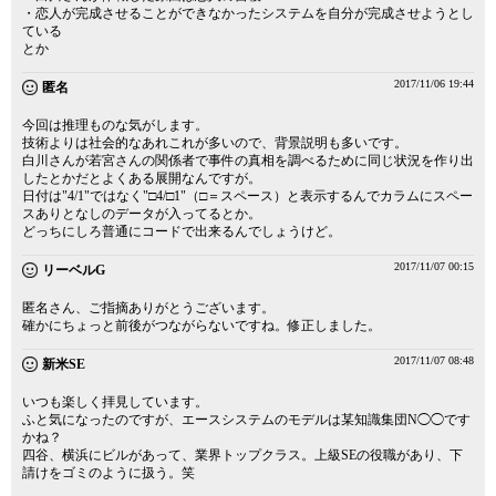
・恋人が完成させることができなかったシステムを自分が完成させようとし
ている
とか
2017/11/06 19:44
匿名
今回は推理ものな気がします。
技術よりは社会的なあれこれが多いので、背景説明も多いです。
白川さんが若宮さんの関係者で事件の真相を調べるために同じ状況を作り出
したとかだとよくある展開なんですが。
日付は"4/1"ではなく"□4/□1"（□＝スペース）と表示するんでカラムにスペー
スありとなしのデータが入ってるとか。
どっちにしろ普通にコードで出来るんでしょうけど。
2017/11/07 00:15
リーベルG
匿名さん、ご指摘ありがとうございます。
確かにちょっと前後がつながらないですね。修正しました。
2017/11/07 08:48
新米SE
いつも楽しく拝見しています。
ふと気になったのですが、エースシステムのモデルは某知識集団N◯◯です
かね？
四谷、横浜にビルがあって、業界トップクラス。上級SEの役職があり、下
請けをゴミのように扱う。笑