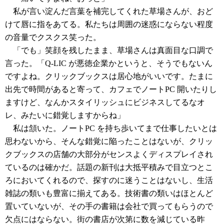
私が言い淀んだ言葉を補完してくれた草場さんが、おど
けて唇に指をあてる。私たちは周囲の迷惑にならない程度
の音量でクスクス笑った。
「でも」笑顔を残したまま、草場さんは真面目な口調で
言った。「Q-LIC が悪徳企業かというと、そうでもないん
ですよね。クリックブックスは居心地がいいです。たまに
出先で時間があると寄って、カフェでノートPC 開いたりし
ますけど、なんかスタイリッシュにビジネスしてるなオ
レ、みたいに錯覚しますからね」
私は頷いた。ノートPC を持ち歩いてまで仕事したいとは
思わないから、そんな錯覚に陥ったことはないが、クリッ
クブックスの店舗の大部分がセンスよくディスプレイされ
ているのは確かだ。話題の新刊は大抵平積みで目立つとこ
ろにおいてくれるので、探すのに迷うことはないし、生活
雑誌の類いも豊富に揃えてある。技術書の類いはほとんど
置いていないが、その手の書籍は会社で買ってもらうので
欠点にはならない。街の書店が次第に数を減じている昨