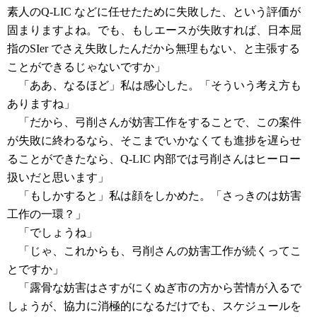
素人のQ-LIC などに任せたために失敗した、という評価が
固まりますよね。でも、もしエースが失敗すれば、日本屈
指のSIer でさえ失敗したんだから無理もない、と主張する
ことができるじゃないですか」
「ああ、なるほど」私は感心した。「そういう考え方も
ありますね」
「だから、弓削さんが妨害工作をすることで、この案件
が失敗に終わるなら、そこまでいかなくても進捗を遅らせ
ることができたなら、Q-LIC 内部では弓削さんはヒーロー
扱いだと思います」
「もしかすると」私は顔をしかめた。「さっきのは妨害
工作の一環？」
「でしょうね」
「じゃ、これからも、弓削さんの妨害工作が続くってこ
とですか」
「露骨な妨害はさすがにくぬぎ市の方から苦情が入るで
しょうが、協力に消極的になるだけでも、スケジュールを