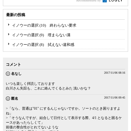
Recommended by
最新の投稿
イノウーの選択 (10) 終わらない要求
イノウーの選択 (9) 埋まらない溝
イノウーの選択 (8) 拭えない違和感
コメント
2017/11/06 08:16
名なし
いつも楽しく拝読しております
白川さん失踪も、これに絡んでくるとみた 浅いかな？
2017/11/06 09:45
匿名
>「なら、普通は"01" にするんじゃないですか。ソートのとき困りますよ
ね」
>「そうなんですが、結合して日付として表示する際、4/1 となると困るケ
ースがあったらしくて」
前後の整合性がとれてないような