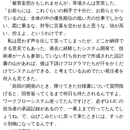
「被害妄想かもしれませんが」草場さんは苦笑した。
「お前らには、これぐらいの相手で十分だ、お前らとやっ
ているのは、全体の中の優先順位の低い方の仕事でしかな
い、図に乗るな、対等に言葉を交わせると思うな、頭が高
い、控えよ、というわけです」
私は思わず声を出して笑ってしまったが、どこか納得で
きる意見でもあった。過去に経験したシステム開発で、技
術者が一人も参加していない打ち合わせで作成された設計
書の山があれば、後は下請けプログラマたちが汗をかくだ
けでシステムができる、と考えているおめでたい発注者を
何人も見てきた。
「前回の開発のとき、降りてきた仕様書について質問投
げると、回答返ってくるまで何日も待たされるんですよ。
ワークフローシステム使ってたんですけど、必ずQ-LIC の
担当者の承認記録があるので、一番上まで行ってたんでし
ょうね。で、山びこみたいに戻って来たときには、すっか
り別物になってるんです」