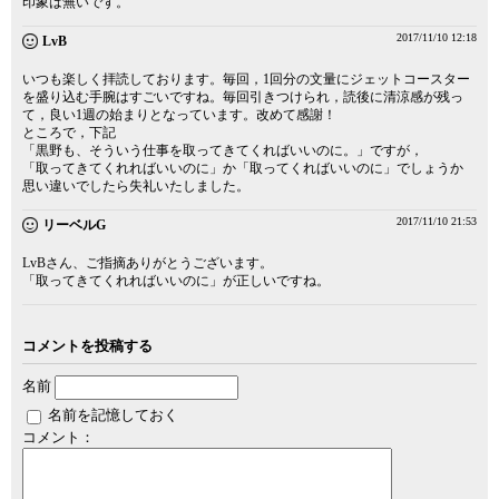
印象は無いです。
2017/11/10 12:18
LvB
いつも楽しく拝読しております。毎回，1回分の文量にジェットコースター
を盛り込む手腕はすごいですね。毎回引きつけられ，読後に清涼感が残っ
て，良い1週の始まりとなっています。改めて感謝！
ところで，下記
「黒野も、そういう仕事を取ってきてくればいいのに。」ですが，
「取ってきてくれればいいのに」か「取ってくればいいのに」でしょうか
思い違いでしたら失礼いたしました。
2017/11/10 21:53
リーベルG
LvBさん、ご指摘ありがとうございます。
「取ってきてくれればいいのに」が正しいですね。
コメントを投稿する
名前
名前を記憶しておく
コメント：