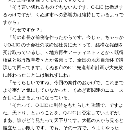
「そう言い切れるものでもないんです。Q-LIC は撤退す
るわけですが、くぬぎ市への影響力は維持しているようで
すから」
「なぜですか？」
「前の市長が前例を作ったからです。今じゃ、ちゃっか
りQ-LIC の子会社の取締役社長に天下って、結構な報酬を
受け取っているし、＜地方再生アーティスト＞とか＜既得
権益と戦う改革者＞とか名乗って、全国の地方自治体で講
演して回ってます。くぬぎ市のICT 先進都市計画が大失敗
に終わったことには触れずにね」
「そうらしいですね」今回の案件のおかげで、これまで
よそ事だと気にしていなかった、くぬぎ市関連のニュース
が目に止まるようになっている。
「それって、Q-LIC に利益をもたらした功績で、ですよ
ね。天下り、ということを、Q-LIC は否定していますが、
まあ、誰がどう見たって天下りです。大抵の人から見ると
腹立たしい限りです。でも、その一方で、うまくやった