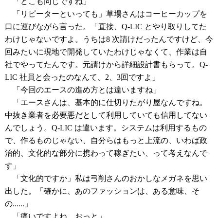
「どこも同じですね」
「リピーターといっても」草場さんはコーヒーカップを
口に運びながら言った。「直接、Q-LIC とやり取りしてた
わけじゃないですよ。うちは8 次請けだったんですけど、今
回みたいに現地で開発していたわけじゃなくて、作業は自
社でやってたんです。元請けから詳細設計書もらって。Q-
LIC 社員と会ったのなんて、2、3回ですよ」
「今回のエースの進め方とは違いますね」
「エースさんは、基本的に仕切りたがり屋なんですね。
中抜き業者を必要悪だとして利用していても信用してない
んでしょう。Q-LIC は違います。システムは利用するもの
で、作るものじゃない、自分らはもっと上流の、いわば政
治的、文化的な部分に携わって稼ぎたい、って考えなんで
す」
「文化的ですか」私は弓削さんのおかしなメガネを思い
出した。「確かに、あのファッションは、ある意味、そ
の......」
「痛いですよね、おっと」