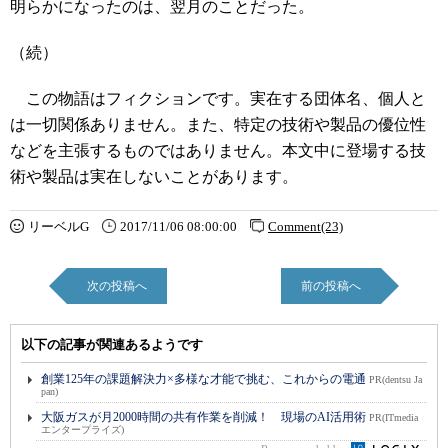
明らかになったのは、翌月のことだった。
（続）
この物語はフィクションです。実在する団体名、個人と
は一切関係ありません。また、特定の技術や製品の優位性
などを主張するものではありません。本文中に登場する技
術や製品は実在しないことがあります。
リーベルG
2017/11/06 08:00:00
Comment(23)
次の投稿へ
前の投稿へ
以下の記事が関連あるようです
創業125年の課題解決力×多様な才能で挑む、これからの電通
PR(dentsu Ja
pan)
大阪ガスが月2000時間の共有作業を削減！ 現場のAI活用術
PR(ITmedia
エンタープライズ)