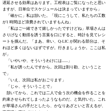
遅延させる効果はあります。工程表はご覧になったと思い
ますが、日単位でスケジュールは決まっていますから」
「確かに」私は頷いた。「現にこうして、私たちの工数
が1 時間ほど浪費されていますもんね」
「私はご一緒できて嬉しかったですけどね」草場さんは
さりげなく動揺を誘う言葉を口にすると、時計を見てレシ
ートを掴んだ。「まあ、幸い、Q-LIC が関わる部分は、そ
れほど多くはないはずですが。行きましょうか。ここは私
が」
「いやいや、そういうわけには......」
「私が誘ったんですから。次回は割り勘、ということ
で」
「いえ、次回は私がおごります」
「じゃ、そういうことで」
頷いてから、これでは二人で会う次の機会を作ることを
約束させられてしまったようなものだ、と気付いた。これ
が草場さんの手だとしたら、かなりあざといと言えるが、