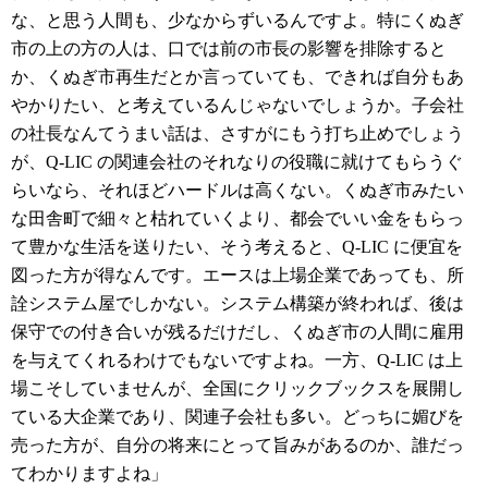
な、と思う人間も、少なからずいるんですよ。特にくぬぎ
市の上の方の人は、口では前の市長の影響を排除すると
か、くぬぎ市再生だとか言っていても、できれば自分もあ
やかりたい、と考えているんじゃないでしょうか。子会社
の社長なんてうまい話は、さすがにもう打ち止めでしょう
が、Q-LIC の関連会社のそれなりの役職に就けてもらうぐ
らいなら、それほどハードルは高くない。くぬぎ市みたい
な田舎町で細々と枯れていくより、都会でいい金をもらっ
て豊かな生活を送りたい、そう考えると、Q-LIC に便宜を
図った方が得なんです。エースは上場企業であっても、所
詮システム屋でしかない。システム構築が終われば、後は
保守での付き合いが残るだけだし、くぬぎ市の人間に雇用
を与えてくれるわけでもないですよね。一方、Q-LIC は上
場こそしていませんが、全国にクリックブックスを展開し
ている大企業であり、関連子会社も多い。どっちに媚びを
売った方が、自分の将来にとって旨みがあるのか、誰だっ
てわかりますよね」