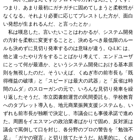
つまり、あまり最初にガチガチに固めてしまうと柔軟性が
なくなる。それより必要に応じてブレストした方が、面白
い発想が生まれるんだ、と言ったとか」
私は嘆息した。言いたいことはわかるが、システム開発
の方針を柔軟に変更することと、決めるべき最低限のルー
ルも決めずに見切り発車するのは意味が違う。Q-LIC は、
他と違ったやり方をすることばかり考えて、エンドユーザ
にとって何が最適か、というシステム開発における基本原
則を無視したのだ。そういえば、くぬぎ市の前市長も「既
得権益の破壊」と「スピードは最大の武器」と「反省は時
間のムダ」のスローガンの元で、いろんな見切り発車を繰
り返したそうだ。市立図書館運営の民間委託も、学校教育
へのタブレット導入も、地元商業振興支援システムも、い
ずれも前市長が独断で決定し、市議会にも事後承諾で進め
た。周囲をイエスマンの政治業者ばかりで固め、反対派は
議会で罵倒して口を封じ、各分野のプロの警告を「勉強不
足」「ガヤの寝言」と切り捨てたそうだ。結果的に、くぬ