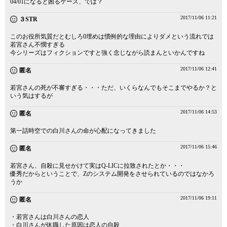
04/01になると困るケース、では？
2017/11/06 11:21
３STR
このお役所気質だとむしろ0埋めは慣例的な理由によりダメという流れでは
若宮さん不憫すぎる
今シリーズはフィクションですと強く念じながら読まんといかんですね
2017/11/06 12:41
匿名
若宮さんの死が不審すぎる・・・ただ、いくらなんでもそこまでやるか？と
いう気はするが
2017/11/06 14:53
匿名
第一話時空での白川さんの命が心配になってきました
2017/11/06 15:46
匿名
若宮さん、自殺に見せかけて実はQ-LICに拉致されたとか・・・
優秀だからということで、Zのシステム開発をさせられているのではなかろ
うか
2017/11/06 19:11
匿名
・若宮さんは白川さんの恋人
・白川さんが休職した原因は恋人の自殺