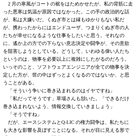
2 月の寒風がコートの裾をはためかせたが、私の背筋に走
った悪寒は気温が原因ではなかった。この手の政治的な話
が、私は大嫌いだ。くぬぎ市とは縁もゆかりもない私だ
が、携わったからにはエンドユーザ、つまりくぬぎ市の人
たちが幸せになるような仕事をしたいと思う。それなの
に、遙か上の方での下らない意志決定や闘争が、その意欲
を阻害しようとしている。どうして、いわゆる偉い人たち
というのは、物事を必要以上に複雑にしたがるのだろう。
いっそのこと、ソフトウェアエンジニアが全ての物事を決
定した方が、世の中はずっとよくなるのではないか、と思
うことがある。
「そういう争いに巻き込まれるのはイヤですね」
「私だってそうです」草場さんも頷いた。「できるだけ
巻き込まれないよう、情報交換していきましょう」
「そうですね」
だが、エースシステムとQ-LIC の権力闘争は、私たちに
も大きな影響を及ぼすことになる。それが目に見える形で