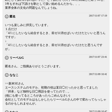
1年もすれば下請けを駒として扱い始めるんだから、、、
業界全体の文化の問題なんでしょうね。
2017/11/07 17:19
匿名
いつも楽しみに拝見しています。
１点だけ
「4/1 にしたいなら結合するとき、前ゼロ消せばいいだけだといいと思うん
ですが」
↓
「4/1 にしたいなら結合するとき、前ゼロ消せばいいだけだと思うんです
が」
2017/11/07 23:41
リーベルG
匿名さん、ご指摘ありがとうございます。
2017/11/09 10:41
ななこ
>>新米SEさん
エースシステムのモデル、初期の頃は某日◯だったかと思ってました
「拝承」など独特な日◯用語を使ってたので…。
(他にも使ってるところがあったらごめんなさい)
会社としてのモデルはもしかしたらリーベルGさんの中で変わってらっしゃ
るのかもしれませんが。
2017/11/09 10:47