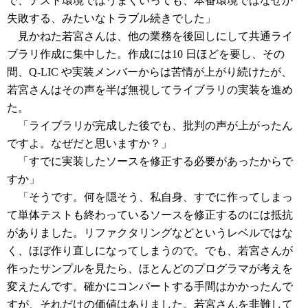
で、テスト環境ではうまくいっても、本番環境ではなぜか
失敗する、みたいなトラブル続きでした」
見かねた若宮さんは、他の業務を後回しにして共通ライ
ブラリ作成に集中した。作成には10 日ほどを要し、その
間、Q-LIC や実装メンバーからは苦情が上がり続けたが、
若宮さんはその声を半ば無視してライブラリの実装を進め
た。
「ライブラリが完成した後でも、批判の声が上がったん
ですよ。なぜだと思いますか？」
「すでに実装したソースを修正する必要があったからで
すか」
「そうです。何を隠そう、私自身、すでに作ってしまっ
て単体テストも終わっているソースを修正するのには抵抗
がありました。リファクタリングなどというレベルではな
く、ほぼ作り直しになってしまうので。でも、若宮さんが
作ったサンプルを見たら、ほとんどのプログラマが考えを
変えたんです。確かにコンバートする手間はかかったんで
すが、それだけの価値はありました。若宮さんを非難して