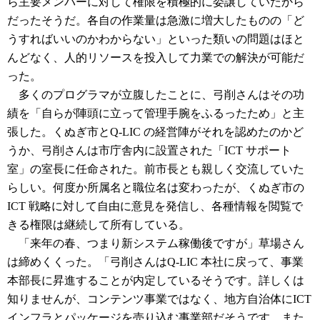
ら主要メンバーに対して権限を積極的に委譲していたから
だったそうだ。各自の作業量は急激に増大したものの「ど
うすればいいのかわからない」といった類いの問題はほと
んどなく、人的リソースを投入して力業での解決が可能だ
った。
多くのプログラマが立腹したことに、弓削さんはその功
績を「自らが陣頭に立って管理手腕をふるったため」と主
張した。くぬぎ市とQ-LIC の経営陣がそれを認めたのかど
うか、弓削さんは市庁舎内に設置された「ICT サポート
室」の室長に任命された。前市長とも親しく交流していた
らしい。何度か所属名と職位名は変わったが、くぬぎ市の
ICT 戦略に対して自由に意見を発信し、各種情報を閲覧で
きる権限は継続して所有している。
「来年の春、つまり新システム稼働後ですが」草場さん
は締めくくった。「弓削さんはQ-LIC 本社に戻って、事業
本部長に昇進することが内定しているそうです。詳しくは
知りませんが、コンテンツ事業ではなく、地方自治体にICT
インフラとパッケージを売り込む事業部だそうです。また