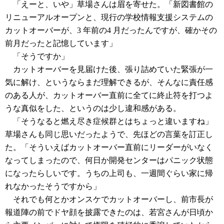
「えーと、いや」草場さんは眉を寄せた。「新図書館の
リニューアルオープンと、現行の学校情報支援システムの
カットオーバーが、3 年前の4 月だったんですが、確かその
前月だったと記憶しています」
「そうですか」
カットオーバーを見届けた後、張り詰めていた緊張が一
気に解け、というならまだ理解できるが、そんなに責任感
のある人が、カットオーバー直前に全てに終止符を打つよ
うな真似をした、というのは少し違和感がある。
「そうなると燃え尽き症候群とはちょっと違いますね」
草場さんも同じ思いだったようで、先ほどの言葉を訂正し
た。「そういえばカットオーバー直前にリーダーがいなく
なってしまったので、何日か開発センターはパニック状態
になったらしいです。うちの上司も、一週間ぐらい家に帰
れなかったそうですから」
それでも何とかオンスケでカットオーバーし、前市長が
報道陣の前でドヤ顔を披露できたのは、若宮さんが日頃か