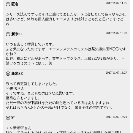
2017/11/07 11:25
匿名
シリーズ読んでずっとそれは感じてましたが、Nは会社として色々やらかし
は多いけど、体制も個人能力もエースよりは絶対まともだと思いますけど
ね……
2017/11/07 13:20
新米SE
いつも楽しく拝見しています。
ふと気になったのですが、エースシステムのモデルは某知識集団N◯◯です
かね？
四谷、横浜にビルがあって、業界トップクラス。上級SEの役職があり、下
請けをゴミのように扱う。笑
2017/11/07 13:27
新米SE
誤って再更新してしまいました。
>>匿名さん
そうですね。まともなのはNだと思います。
優秀な方もいますし。
ただ一部の方が下請けをただの駒と思っている面はありますよね。
それはもちろんNとか大手Sierだけでなく、業界全体の問題ですが。
2017/11/07 14:21
M
＞＞新米SEさん
駒として扱われるのはいやだ、と下請けから大手Sierに転職した若手SEも、