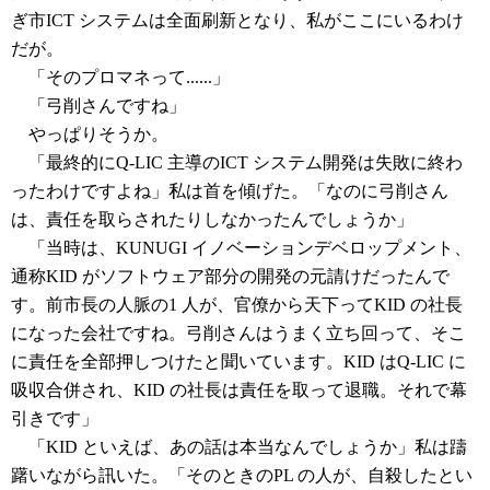
ぎ市ICT システムは全面刷新となり、私がここにいるわけ
だが。
「そのプロマネって......」
「弓削さんですね」
やっぱりそうか。
「最終的にQ-LIC 主導のICT システム開発は失敗に終わ
ったわけですよね」私は首を傾げた。「なのに弓削さん
は、責任を取らされたりしなかったんでしょうか」
「当時は、KUNUGI イノベーションデベロップメント、
通称KID がソフトウェア部分の開発の元請けだったんで
す。前市長の人脈の1 人が、官僚から天下ってKID の社長
になった会社ですね。弓削さんはうまく立ち回って、そこ
に責任を全部押しつけたと聞いています。KID はQ-LIC に
吸収合併され、KID の社長は責任を取って退職。それで幕
引きです」
「KID といえば、あの話は本当なんでしょうか」私は躊
躇いながら訊いた。「そのときのPL の人が、自殺したとい