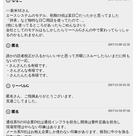
ななこ
>>新米SEさん
エースシステムのモデル、初期の頃は某日◯だったかと思ってました
「拝承」など独特な日◯用語を使ってたので…。
(他にも使ってるところがあったらごめんなさい)
会社としてのモデルはもしかしたらリーベルGさんの中で変わってらっしゃ
るのかもしれませんが。
2017/11/09 22:35
匿名
誰かの読者校正が入るからいいやと思って月曜にスルーしたらいまだに何も
ないので一応。
> さんざんたる有様です。
・さんざんな有様です。
・さんたんたる有様です。
2017/11/10 01:35
リーベルG
匿名さん、ご指摘ありがとうございます。
見過ごしてました。
2017/11/10 07:50
匿名
通信系NのSI企業D社は通信インフラを担当し開発は要件定義を担当し
現場管理はやらない印象はあります。
メーカ系N社はお抱え企業しか使わない印象があります、個別に中小を漁る