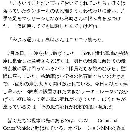
「こういうことだと言っておいてくれていたら」ぼくは
落ちていたダンボールの切れ端をうちわ代わりに使い、片
手で足をマッサージしながら島崎さんに恨み言をぶつけ
た。「仮病使ってでも回避したんですけどね」
「今さら遅いよ」島崎さんはニヤニヤ笑った。
7月29日、14時を少し過ぎていた。JSPKF 港北基地の格納
庫に集合した島崎さんとぼくは、明日の出発に向けての最
終点検に駆け回っているバンド隊員たちを眺めながら、壁
際に座っていた。格納庫は小学校の体育館ぐらいの大きさ
で、2箇所の扉は大きく開け放たれている。今日もひどく蒸
し暑いが、3箇所に設置された大きなサーキュレータのおか
げで、壁に沿って弱い風の流れができていた。ぼくたちが
座っているのは、その風の流れが比較的強い場所だ。
ぼくたちの視線の先にあるのは、CCV――Command
Center Vehicleと呼ばれている、オペレーションMM の指揮