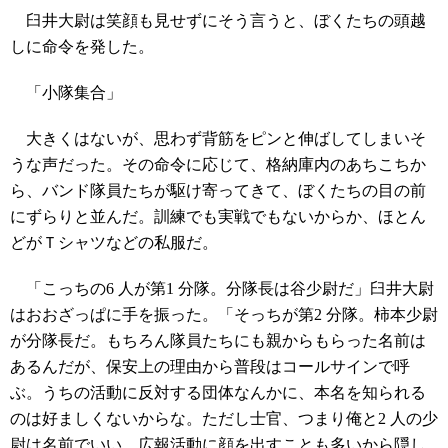
臼井大尉は笑顔も見せずにそう言うと、ぼくたちの頭越
しに命令を発した。
「小隊集合」
大きくはないが、思わず背筋をピンと伸ばしてしまいそ
うな声だった。その命令に応じて、格納庫内のあちこちか
ら、バンド隊員たちが駆け寄ってきて、ぼくたちの目の前
にずらりと並んだ。訓練でも実戦でもないからか、ほとん
どがＴシャツなどの私服だ。
「こっちの6 人が第1 分隊。分隊長は谷少尉だ」臼井大尉
はおおざっぱに手を振った。「そっちが第2 分隊。柿本少尉
が分隊長だ。もちろん隊員たちにも親からもらった名前は
あるんだが、保安上の理由から普段はコールサインで呼
ぶ。うちの活動に反対する団体なんかに、本名を知られる
のは好ましくないからな。ただし士官、つまり俺と2 人の少
尉は名前でいい。広報活動に顔を出すことも多いから隠し