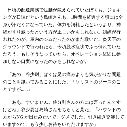
日頃の配送業務で足腰が鍛えられていたぼくも、ジョギ
ングが日課だという島崎さんも、1時間を経過する頃には全
身が汗だくになっていた。体力を消耗したというより、神
経がすり減ったという方が正しいかもしれない。訓練が行
われたのが、屋内のジムだったのがまだ救いだ。炎天下の
グラウンドで行われたら、今頃脱水症状でぶっ倒れていた
だろう。もしそうなっていたら、オペレーションMM に参
加しない口実になったのかもしれないが。
「あの、谷少尉」ぼくは足の痛みよりも気がかりな問題
のことを訊いてみることにした。「ソリストのソースのこ
とですが......」
「ああ、すいません。佐分利さんの方には言ったんです
けどね」谷少尉は島崎さんをちらりと見た。「ハウンドの
方からNG が出たみたいで、ダメでした。引き続き交渉して
いますので、もう少しお待ちいただけますか」