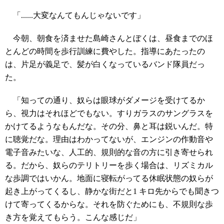
「......大変なんてもんじゃないです」
今朝、朝食を済ませた島崎さんとぼくは、昼食までのほ
とんどの時間を歩行訓練に費やした。指導にあたったの
は、片足が義足で、髪が白くなっているバンド隊員だっ
た。
「知っての通り、奴らは眼球がダメージを受けてるか
ら、視力はそれほどでもない。すりガラスのサングラスを
かけてるようなもんだな。その分、鼻と耳は鋭いんだ。特
に聴覚だな。理由はわかってないが、エンジンの作動音や
電子音みたいな、人工的、規則的な音の方に引き寄せられ
る。だから、奴らのテリトリーを歩く場合は、リズミカル
な歩調ではいかん。地面に寝転がってる休眠状態の奴らが
起き上がってくるし、静かな街だと1 キロ先からでも聞きつ
けて寄ってくるからな。それを防ぐためにも、不規則な歩
き方を覚えてもらう。こんな感じだ」