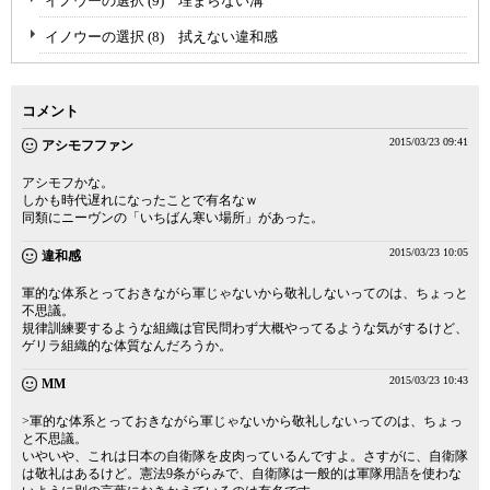
イノウーの選択 (9) 埋まらない溝
イノウーの選択 (8) 拭えない違和感
コメント
2015/03/23 09:41
アシモフファン
アシモフかな。
しかも時代遅れになったことで有名なｗ
同類にニーヴンの「いちばん寒い場所」があった。
2015/03/23 10:05
違和感
軍的な体系とっておきながら軍じゃないから敬礼しないってのは、ちょっと
不思議。
規律訓練要するような組織は官民問わず大概やってるような気がするけど、
ゲリラ組織的な体質なんだろうか。
2015/03/23 10:43
MM
>軍的な体系とっておきながら軍じゃないから敬礼しないってのは、ちょっ
と不思議。
いやいや、これは日本の自衛隊を皮肉っているんですよ。さすがに、自衛隊
は敬礼はあるけど。憲法9条がらみで、自衛隊は一般的は軍隊用語を使わな