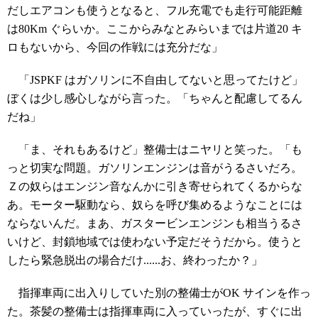
だしエアコンも使うとなると、フル充電でも走行可能距離
は80Km ぐらいか。ここからみなとみらいまでは片道20 キ
ロもないから、今回の作戦には充分だな」
「JSPKF はガソリンに不自由してないと思ってたけど」
ぼくは少し感心しながら言った。「ちゃんと配慮してるん
だね」
「ま、それもあるけど」整備士はニヤリと笑った。「も
っと切実な問題。ガソリンエンジンは音がうるさいだろ。
Ｚの奴らはエンジン音なんかに引き寄せられてくるからな
あ。モーター駆動なら、奴らを呼び集めるようなことには
ならないんだ。まあ、ガスタービンエンジンも相当うるさ
いけど、封鎖地域では使わない予定だそうだから。使うと
したら緊急脱出の場合だけ......お、終わったか？」
指揮車両に出入りしていた別の整備士がOK サインを作っ
た。茶髪の整備士は指揮車両に入っていったが、すぐに出