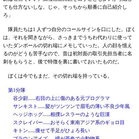
ても仕方ないしな。じゃ、そっちから順番に自己紹介し
ろ」
隊員たちは1 人ずつ自分のコールサインを口にした。ぼく
は、それを聞きながら、さっきまでうちわ代わりに使って
いたダンボールの切れ端にメモしていった。人の顔を憶え
るのがどうも苦手なので、昔は初対面の取引先担当者に名
刺をもらうと、後で特徴を裏に書いておいたものだ。
ぼくは今でもまだ、その切れ端を持っている。
第1分隊
谷少尉......右目の上に傷のある元プログラマ
サンキスト......髪がツンツンで眉毛の薄い不良少年風
ヘッジホッグ......相撲レスラーのような巨漢
スクレイパー......おそらく東南アジア系のギョロ目
キトン......痩せて手足がひょろ長い
ブラウンアイズ......瞳が茶色で小動物系