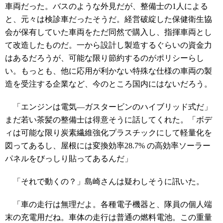
車両だった。バスのような外見だが、整備士の1人による
と、元々は検診車だったそうだ。経営破綻した保健衛生協
会が保有していた車両をただ同然で購入し、指揮車両とし
て改造したものだ。一から設計し製造するぐらいの資金力
はあるだろうが、可能な限り節約するのがポリシーらし
い。もっとも、他に応用が利かない特殊な仕様の車両の製
造を受注する企業など、今のところ国内にはないだろう。
「エンジンは電気―ガスタービンのハイブリッド式だ」
まだ若い茶髪の整備士は得意そうに話してくれた。「ボデ
ィは可能な限り炭素繊維強化プラスチックにして軽量化を
図ってあるし、屋根には変換効率28.7% の高効率ソーラー
パネルをびっしり貼ってあるんだ」
「それで動くの？」島崎さんは疑わしそうに訊いた。
「車の走行は無理だよ。各種電子機器と、隊員の個人端
末の充電用だね。車体の走行は普通の燃料電池。この重量