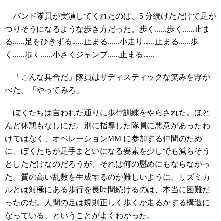
バンド隊員が実演してくれたのは、5 分続けただけで足が
つりそうになるような歩き方だった。歩く......歩く......止ま
る......足をひきずる......止まる......小走り......止まる......歩
く......歩く......小さくジャンプ......止まる......
「こんな具合だ」隊員はサディスティックな笑みを浮か
べた。「やってみろ」
ぼくたちは言われた通りに歩行訓練をやらされた。ほと
んど休憩もなしにだ。別に指導した隊員に悪意があったわ
けではなく、オペレーションMM に参加する仲間のため
に、ぼくたちが足手まといになる要素を少しでも減らそう
としただけなのだろうが、それは何の慰めにもならなかっ
た。質の高い乱数を生成するのが難しいように、リズミカ
ルとは対極にある歩行を長時間続けるのは、本当に困難だ
ったのだ。人間の足は規則正しく歩くか走るかする構造に
なっている、ということがよくわかった。