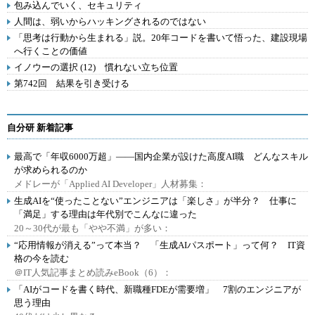
包み込んでいく、セキュリティ
人間は、弱いからハッキングされるのではない
「思考は行動から生まれる」説。20年コードを書いて悟った、建設現場
へ行くことの価値
イノウーの選択 (12) 慣れない立ち位置
第742回 結果を引き受ける
自分研 新着記事
最高で「年収6000万超」――国内企業が設けた高度AI職 どんなスキル
が求められるのか
メドレーが「Applied AI Developer」人材募集：
生成AIを“使ったことない”エンジニアは「楽しさ」が半分？ 仕事に
「満足」する理由は年代別でこんなに違った
20～30代が最も「やや不満」が多い：
“応用情報が消える”って本当？ 「生成AIパスポート」って何？ IT資
格の今を読む
＠IT人気記事まとめ読みeBook（6）：
「AIがコードを書く時代、新職種FDEが需要増」 7割のエンジニアが
思う理由