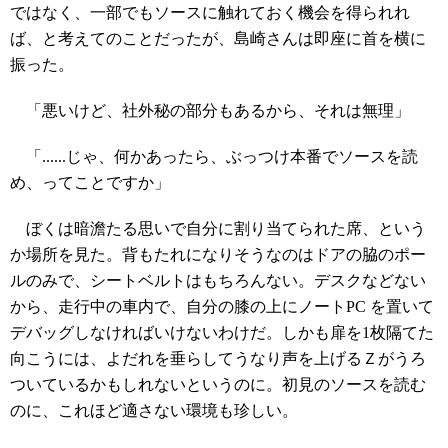
ではなく、一部でもソースに触れておく機会を得られれ
ば、と考えてのことだったが、島崎さんは即座に首を横に
振った。
「悪いけど、社外秘の部分もあるから、それは無理」
「......じゃ、何かあったら、ぶっつけ本番でソースを読
め、ってことですか」
ぼくは暗澹たる思いで自分に割り当てられた席、という
か場所を見た。背もたれになりそうなのはドアの脇のポー
ルのみで、シートベルトはもちろんない。デスクなどない
から、走行中の車内で、自分の膝の上にノートPC を置いて
デバッグしなければいけないわけだ。しかも扉を1枚隔てた
向こうには、よだれを垂らしてうなり声を上げるＺがうろ
ついているかもしれないというのに。初見のソースを読む
のに、これほど適さない環境も珍しい。