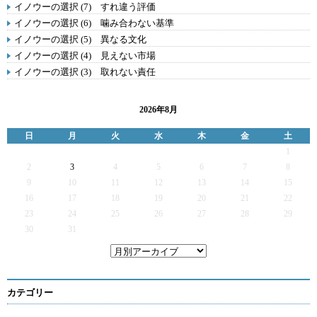
イノウーの選択 (7) すれ違う評価
イノウーの選択 (6) 噛み合わない基準
イノウーの選択 (5) 異なる文化
イノウーの選択 (4) 見えない市場
イノウーの選択 (3) 取れない責任
2026年8月
日
月
火
水
木
金
土
1
2
3
4
5
6
7
8
9
10
11
12
13
14
15
16
17
18
19
20
21
22
23
24
25
26
27
28
29
30
31
カテゴリー