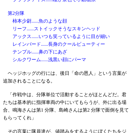
第2分隊
柿本少尉......魚のような顔
リーフ......ストイックそうなスキンヘッド
アックス......いつも笑っているように目が細い
レインバード......長身のクールビューティー
テンプル......鼻の下にあざ
シルクワーム......浅黒い顔にパーマ
ヘッジホッグの行には、後日「命の恩人」という言葉が
追加されることになる。
「作戦中は、分隊単位で活動することがほとんどだ。君
たちは基本的に指揮車両の中にいてもらうが、外に出る場
合、鳴海さんは第1 分隊、島崎さんは第2 分隊で面倒を見て
もらってくれ」
その言葉に隊員達が、値踏みをするようにぼくたちをジ