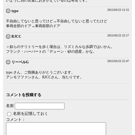
いように別の言葉におきかえているのは有名です。
2015/03/23 12:15
typo
不自由してないと思ってけど→不自由してないと思ってたけど
車両全部のドア→車両前部のドア
2015/03/23 22:17
RJCC
＞奴らのテリトリーを歩く場合は、リズミカルな歩調ではいかん。
フランク・ハーバートの「デューン・砂の惑星」かな。
2015/03/23 22:47
リーベルG
typo さん、ご指摘ありがとうございます。
アシモフファンさん、RJCCさん、当たりです。
コメントを投稿する
名前
名前を記憶しておく
コメント：