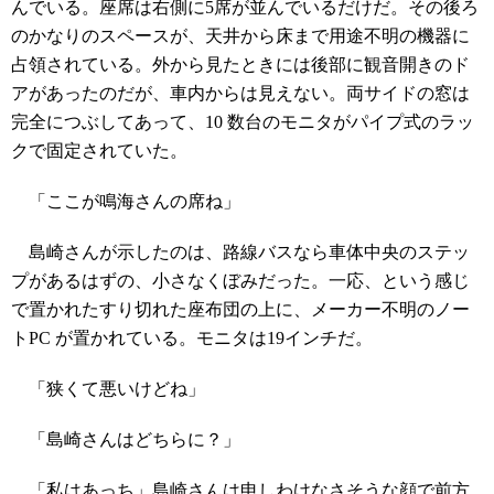
んでいる。座席は右側に5席が並んでいるだけだ。その後ろ
のかなりのスペースが、天井から床まで用途不明の機器に
占領されている。外から見たときには後部に観音開きのド
アがあったのだが、車内からは見えない。両サイドの窓は
完全につぶしてあって、10 数台のモニタがパイプ式のラッ
クで固定されていた。
「ここが鳴海さんの席ね」
島崎さんが示したのは、路線バスなら車体中央のステッ
プがあるはずの、小さなくぼみだった。一応、という感じ
で置かれたすり切れた座布団の上に、メーカー不明のノー
トPC が置かれている。モニタは19インチだ。
「狭くて悪いけどね」
「島崎さんはどちらに？」
「私はあっち」島崎さんは申しわけなさそうな顔で前方