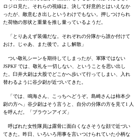
ロジロ見た。それらの視線は、決して好意的とはいえなか
ったが、敵意むき出しというわけでもない。押しつけられ
た荷物の形状と重量を推し量っているようだ。
「とりあえず装備だな。それぞれの分隊から誰か付けて
おけ。じゃあ、また後で。よし解散」
つい敬礼シーンを期待してしまったが、軍隊ではない
JSPKF では、敬礼を一切しない、ということを思い出し
た。臼井大尉は大股でどこかへ歩いて行ってしまい、入れ
替わるように谷少尉が近づいてきた。
「では、鳴海さん、こっちへどうぞ。島崎さんは柿本少
尉の方へ」谷少尉はそう言うと、自分の分隊の方を見て1 人
を呼んだ。「ブラウンアイズ」
呼ばれた女性隊員は露骨に面白くなさそうな顔で近づい
てきた。昨日、いろいろ用事を言いつけられていた小柄な