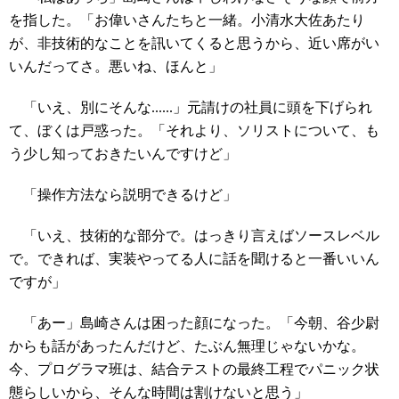
を指した。「お偉いさんたちと一緒。小清水大佐あたり
が、非技術的なことを訊いてくると思うから、近い席がい
いんだってさ。悪いね、ほんと」
「いえ、別にそんな......」元請けの社員に頭を下げられ
て、ぼくは戸惑った。「それより、ソリストについて、も
う少し知っておきたいんですけど」
「操作方法なら説明できるけど」
「いえ、技術的な部分で。はっきり言えばソースレベル
で。できれば、実装やってる人に話を聞けると一番いいん
ですが」
「あー」島崎さんは困った顔になった。「今朝、谷少尉
からも話があったんだけど、たぶん無理じゃないかな。
今、プログラマ班は、結合テストの最終工程でパニック状
態らしいから、そんな時間は割けないと思う」