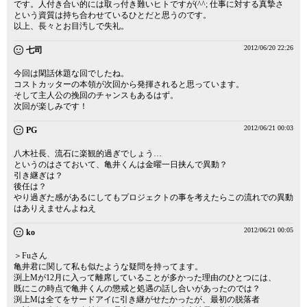
です。人付き合い的には取っ付き難いヒトですが(^^; 仕事に対する真摯さ
という資質は持ち合わせているひとだと思うのです。
以上、長々とお目汚しで失礼。
2012/06/20 22:26
七司
今回は閑話休題な回でしたね。
コストカッターの本領が次回から発揮されると思っています。
そして主人公の挽回のチャンスもあるはず。
次回が楽しみです！
2012/06/21 00:03
PG
八木社長、流石に楽観的過ぎでしょう…
というのはさておいて、亀井くんは金曜一日挟んで異動？
引き継ぎは？
後任は？
やり過ぎた感があるにしてもプロジェクトの事を考えたらこの流れでの異動
はありえませんよねえ
2012/06/21 00:05
ko
＞Fuさん
亀井君に関して私も似たような疑問を持ってます。
渕上Mが12月に入って離席していることが多かった理由のひとつには、
既にこの時点で亀井くんの懲戒と処遇の話し合いがあったのでは？
渕上Mは全てをサードアイに引き継がせたかったが、最初の脱落者