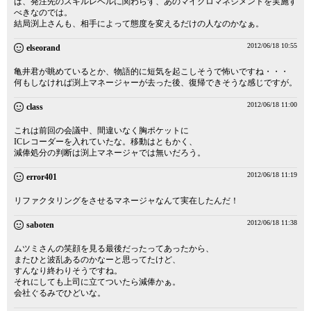
ば、発注先のスキルレベルに関わらず、あのマイクロマネジメントを実施す
べきなのでは。
結局渕上さんも、相手によって態度を変えるだけの人なのかなぁ。
2012/06/18 10:55
elseorand
亀井君が眺めているとか、物語的に短気を起こしそうで怖いですね・・・
何もしなければ渕上マネージャーが去った後、復帰できそうな感じですが。
2012/06/18 11:00
class
これは前回の会議中、間違いなく胸ポケットに
ICレコーダーを入れていたな。移動はともかく、
減俸処分の判断は渕上マネージャでは無いだろう。
2012/06/18 11:19
error401
リファクタリングをさせるマネージャなんて実在したんだ！
2012/06/18 11:38
saboten
ムツミさんの笑顔を見る最後だったってあったから、
またひと波乱あるのかなーと思ってたけど、
すんなり終わりそうですね。
それにしても上司に立てついたら減俸かぁ。
会社ぐるみでひどいな。