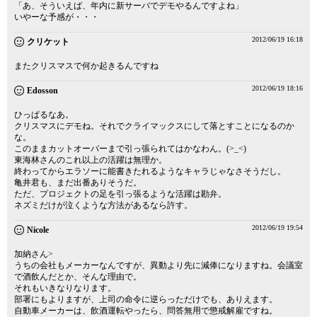
「あ、そういえば、年内に新サーバでデモやるんですよね」
いやーな予感が・・・
2012/06/19 16:18
クリケット
またクリスマスで何か起きるんですね
2012/06/19 18:16
Edosson
ひっぱるなあ。
クリスマスにデモね。それでクライマックスにして落とすことになるのか
な。
このままカットオーバーまで引っ張られてはかなわん。(>_<)
東海林さんのこれ以上の活躍は無理か。
終わってからエラソーに能書きたれるようなキャラじゃなさそうだし。
亀井君も、まだ出番ありそうだ。
ただ、プロジェクトの足を引っ張るような活躍は勘弁。
ネズミだけが泣くような方法があるなら許す。
2012/06/19 19:54
Nicole
加納さん>
うちの会社もメーカーなんですが、異動より先に減俸になりますね。会議室
で酒飲んだとか、そんな理由で。
それもいきなりなります。
部署にもよりますが、上司の命令に逆らっただけでも、ありえます。
自動車メーカーは、飲酒運転やったら、問答無用で懲戒解雇ですね。