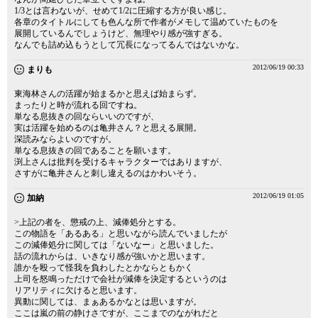
1/3とは言わないが、せめて1/2に圧縮する方が良い感じ。
各章のタイトルにしても色んな所で作者がメモして温めていたものを
展開しているんでしょうけど、無理やり感が強すぎる。
なんでも詰め込もうとして冗長になってるんではないかな。
2012/06/19 00:33
まりも
東海林さんの活躍が始まるかと思えば始まらず。
まったりと時が流れる回ですね。
単なる息抜きの回ならいいのですが、
実は活躍を始めるのは亀井さん？と思える展開。
深読みならよいのですが。
単なる息抜きの回であることを願います。
渕上さんは批判を受けるキャラクターではありますが、
さすがに亀井さんと刺し違えるのはかわいそう。
2012/06/19 01:05
加納
>上記の者を、懲戒の上、減俸処分とする。
この物語を「あるある」と思いながら読んでいましたが
この減俸処分に関しては「ないなー」と思いました。
話の流れからは、いきなり感が強いかと思います。
誰かを殴って怪我を負わしたとかならともかく
上司を怒鳴っただけで会社が減俸を決定するというのは
リアリティに欠けると思います。
異動に関しては、まぁあるかなとは思いますが。
ここは嵐の前の静けさですが、ここまでのながれだと