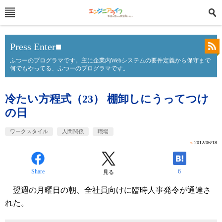
Press Enter■
ふつーのプログラマです。主に企業内Webシステムの要件定義から保守まで
何でもやってる、ふつーのプログラマです。
冷たい方程式（23） 棚卸しにうってつけ
の日
ワークスタイル
人間関係
職場
»
2012/06/18
Share
6
見る
翌週の月曜日の朝、全社員向けに臨時人事発令が通達さ
れた。