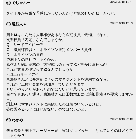
2012/06/18 11:47
でじゃぶー
タイトルから嫌な予感しかしないんだけど気のせいだね、きっと。
2012/06/18 12:59
通行人Ａ
渕上Ｍはこんだけ人事権があるなら次期役員「候補」でなく、
次期役員「内定」なんでしょうか。
Ｑ サードアイに一任
Ｃ 磯貝課長以下、ホライゾン選定メンバーの責任
Ｄ ホライゾンの責任
で渕上Ｍの勝利でしょうかね。
原作より酷い結末の「方程式もの」って殆ど見かけませんが
これが業界の現実って奴なんでしょうか。
> 渕上vsサードアイ
東海林さんとは受注前に「そのマネジメントを適用するなら、
これだけ工数と金額を追加させていただきます」
というやりとりがあったのではないかと思っています。
前作でもあった通り、東海林さんは工数増加には追加見積りを要求しますか
ら。
渕上Ｍはマネジメントに失敗したのは気づいているけど、
公に認めるわけにはいかない、のではないかと。
2012/06/18 22:19
わかめ
磯貝課長と渕上マネージャーが、実はグルだった！ なんていうのはどうで
しょうか？