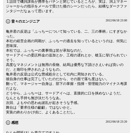
１話目で磯貝課長が携帯をパチンと閉じているところが、実は、渕上マネー
ジャーからの指示をメールで受けた後のシーンだったら、結構なダークファ
ンタジーだなぁって思います。
2012/06/18 23:00
昔々のエンジニア
亀井君の反逆は「ふっちーについて知っている、二、三の事柄」にすぎなか
った。
本社の経営企画の同期が、ふっちーの過去を知っているというのは、何気に
意味深。
本社では、ふっちーの裏事情は皆が承知なのだ。
サードアイへの委託料金の追加とか、工程の遅れとか、槍玉に挙げられてい
そう。
高度なマネジメントは無用の長物、結局は優秀な下請けさえいれば良いの
だ、と烙印を押されたようなもの。
亀井君の反逆は公式な懲戒処分として社内に周知されている。
彼自身の仕事は完了していたのだから、その面で落ち度はない。
翻って、マネージャー自身は、部下の掌握・指揮・管理能力のマイナス考課
だよな。
どうやら、ふっちーは、サードアイへは、直接的に口を挟めないようだ。
なんとも手持ち無沙汰だろうなあ。
次回、よもやの思わぬ波乱が起きそうな予感。
舞台は「要求仕様の齟齬」ではないかと。
実装の終わりかけ頃に、よくあることだし。
2012/06/18 23:20
感想
なんか間延びした章立てですよね。