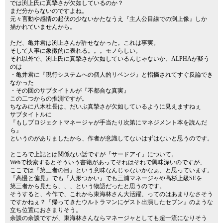
では渕上氏に真摯さが欠如しているのか？
まだ分からないのですよね。
元々言動や感情の起伏の少ないかたなうえ『主人公目線での渕上像』しか
描かれていませんから。
ただ、亀井君は渕上さんが許せなかった。これは事実。
そして人事に象徴的に表れる。。。モノらしい。
それ以外で、渕上氏に真摯さが欠如しているんじゃないか、ALPHAが疑う
のは
・亀井君に『現行システムへの個人的リベンジ』と指摘されてすぐ反論でき
なかった
・その回のサブタイトルが『不都合な真実』
この二つからの推測ですが。
ちなみに八木社長は、だいぶ真摯さが欠如しているように見えますねぇ
サブタイトルに
『もしプロジェクトマネージャが手当たり次第にマネジメント本を読んだ
ら』
というのがありましたから、作者が意識してないはずはないと思うのです。
ところで上記とは関係ない話ですが『サードアイ』について。
Webで検索するとそういう書籍があってそれはそれで興味深いのですが、
ここでは『第三者の目』という意味なんじゃないかなぁ、と思っています。
『高慢と偏見』でも『人形つかい』でも三浦マネージャや高杉上級SEを
第三者から見たら、、、という物語だったと思うのです。
そうすると、今作で、これから東海林さん大活躍、ってのはあまりなさそう
ですかねぇ？『帰ってきたウルトラマンにゲスト出演したセブン』のような
立ち位置におさまりそう。
余談の余談ですが、東海林さんならマネージャとしても超一流になりそう