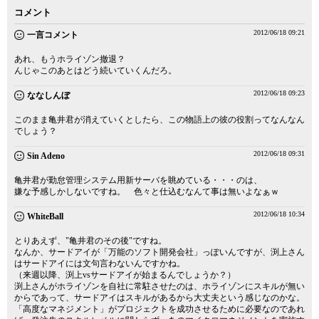
コメント
2012/06/18 09:21
一言コメント
あれ、もうホライゾン撤退？
んじゃこのあとはどう続いていくんだろ。
2012/06/18 09:23
ななしんぼ
このまま亀井君が消えていくとしたら、この物語上の彼の役割ってなんなん
でしょう？
2012/06/18 09:31
Sin Adeno
亀井君が勤怠管理システム用新サーバを眺めている・・・のは、
嫌な予感しかしないですね。 色々と仕込むなんて事は無いよなぁｗ
2012/06/18 10:34
WhiteBall
とりあえず、"亀井君のその後"ですね。
なんか、サードアイが「万能のソフト開発会社」っぽいんですが、渕上さん
はサードアイには文句言わないんですかね。
（来週以降、渕上vsサードアイが始まるんでしょうか？）
渕上さんがホライゾンを自社に常駐させたのは、ホライゾンにスキルが無い
からであって、サードアイはスキルがあるから大丈夫という感じなのかな。
「高度なマネジメント」がプロジェクトを成功させるために必要なのであれ