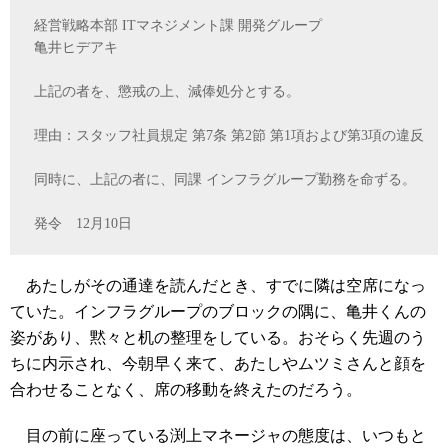
経営戦略本部 ITマネジメント課 開発グループ
亀井ヒデアキ
上記の者を、懲戒の上、減俸処分とする。
理由：スタッフ社員規定 第7条 第2節 第1項および第3項の違反
同時に、上記の者に、同課 インフラグループ勤務を命ずる。
発令 12月10日
あたしがその通達を読んだとき、すでに隣は空席になっ
ていた。インフラグループのブロックの隅に、亀井くんの
姿があり、黙々と机の整理をしている。おそらく先週のう
ちに内示され、今朝早く来て、あたしやムツミさんと顔を
合わせることなく、席の移動を終えたのだろう。
目の前に座っている渕上マネージャの態度は、いつもと