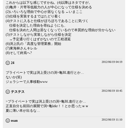
これからは以下な感じですかね。(4)以降はネタですが。
(1)亀井・片寄等低能力の人が中心になって仕様を決める
(2)いろいろな理由で中心が居なくなる ←いまここ
(3)仕様を実装するまではたどり着く
(4)テストに入ると仕様がぼろぼろであることに気づく
仕様を決定した理由を尋ねようにも、
仕様を決めた人間は居なくなっているので本質的な理由が分からない
(5)テストしながら実装しながら仕様を決定
→予定通り行くはずがないので工程遅延
(6)渕上氏の「高度な管理業務」開始
(7)東海林さんキレル
(8)そして終焉へ?
2012/06/19 04:19
24
プライベートで実は渕上受けの渕×亀BL進行とか…
ないか(笑)
ジェラシーで人事移動www
2012/06/19 10:45
テステス
>プライベートで実は渕上受けの渕×亀BL進行とか…
正直自分も前回の展開で渕×亀ktkr！！とか思ったｗｗ
夏に薄い本が出るな…
2012/06/19 11:10
osan