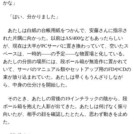
かな」
「はい、分かりました」
あたしは白紙の台帳用紙をつかんで、安藤さんに指示さ
れた片隅に向かった。以前はAS/400などもあったらしい
が、現在は大半がPCサーバに置き換わっていて、空いたス
ペースは、一時的――の予定――な物置場と化している。
あたしの分担の場所には、段ボール箱が無造作に置かれて
いて、サーバのマニュアル類やセットアップ用のFDやCDの
束が放り込まれていた。あたしは早くもうんざりしなが
ら、中身の仕分けを開始した。
そのとき、あたしの背後の19インチラックの陰から、段
ボール箱を抱えた人影が出てきた。あたしは何げなく振り
向いたが、相手の顔を確認したとたん、思わず動きを止め
た。