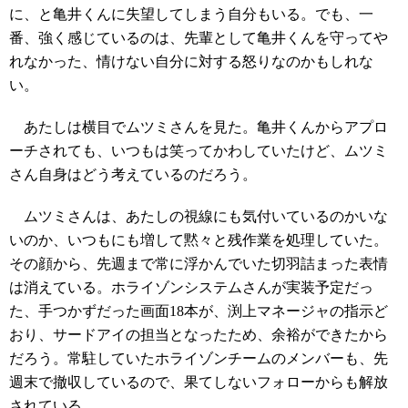
に、と亀井くんに失望してしまう自分もいる。でも、一
番、強く感じているのは、先輩として亀井くんを守ってや
れなかった、情けない自分に対する怒りなのかもしれな
い。
あたしは横目でムツミさんを見た。亀井くんからアプロ
ーチされても、いつもは笑ってかわしていたけど、ムツミ
さん自身はどう考えているのだろう。
ムツミさんは、あたしの視線にも気付いているのかいな
いのか、いつもにも増して黙々と残作業を処理していた。
その顔から、先週まで常に浮かんでいた切羽詰まった表情
は消えている。ホライゾンシステムさんが実装予定だっ
た、手つかずだった画面18本が、渕上マネージャの指示ど
おり、サードアイの担当となったため、余裕ができたから
だろう。常駐していたホライゾンチームのメンバーも、先
週末で撤収しているので、果てしないフォローからも解放
されている。