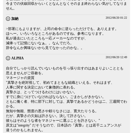
今までの伏線回収からいくとなんとなくそのまま終わらない気がしてなりま
せん。
2012/06/20 01:22
加納
>部署にもよりますが、上司の命令に逆らっただけでも、ありえます。
ほへー。いろいろなところがあるのですね。参考になります。
私が過去にいたところも一応メーカーなのですが、
減俸って記憶にないなぁ。。なんでだろ。
辞令なんか興味ないから見てなかったのかな。。
2012/06/20 12:49
ALPHA
自分でしっかり読んでいないものを引っ張り出すのはあまりよいこととも
思えませんがご容赦を。
マネージャの資質
"真摯さを絶対視して、初めてまともな組織といえる。それはまず、
人事に関する決定において象徴的に表れる。
真摯さは、とってつけるわけにはいかない。
すでに身につけていなければならない。ごまかしがきかない。
ともに働く者、特に部下に対しては、真摯であるかどうかは二、三週間でわ
かる。
無知や無能、態度の悪さや頼りなさには、寛大たりうる。
だが、真摯さの欠如は許さない。決して許さない。
彼らはそのような者をマネジャーに選ぶことを許さない。"
原文は"integrity" だそうなので、日本語の『真摯』とは若干ニュアンスが
違うのかもしれません。