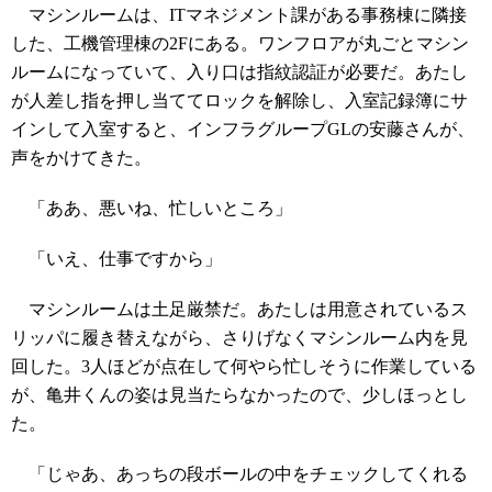
マシンルームは、ITマネジメント課がある事務棟に隣接
した、工機管理棟の2Fにある。ワンフロアが丸ごとマシン
ルームになっていて、入り口は指紋認証が必要だ。あたし
が人差し指を押し当ててロックを解除し、入室記録簿にサ
インして入室すると、インフラグループGLの安藤さんが、
声をかけてきた。
「ああ、悪いね、忙しいところ」
「いえ、仕事ですから」
マシンルームは土足厳禁だ。あたしは用意されているス
リッパに履き替えながら、さりげなくマシンルーム内を見
回した。3人ほどが点在して何やら忙しそうに作業している
が、亀井くんの姿は見当たらなかったので、少しほっとし
た。
「じゃあ、あっちの段ボールの中をチェックしてくれる