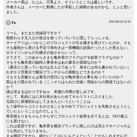
メーカー系は、たぶん、IT系より、そういうところは厳しいです。
作者さんは、メーカーに勤務したか常駐した経験があるのかな、とふと思い
ました。
2012/06/19 23:42
Fu
うーん、またまた伏線回ですか？
相変わらず主人公の視点を使っていろいろと隠してらっしゃる。
サードアイはいつからこのプロジェクトの引き継ぎを受けていたのか、そも
そも最初から受ける予定で表向きは一部機能の請負だったとしか思えない。
ホライゾンからの引継ぎの短さからいって。
さてさて、このあからさまな亀井君のフラグはデモ妨害フラグなのか？
そもそも亀井君の臨時人事発令はあの暴言が原因なのか？
（暴言だと思っているのは主人公であって、発令には何も書かれていない）
わずか２営業日で横浜ブランチからの異動などできるのか？
そもそも安藤さんは暴言の翌日になぜ亀井君の人事を知っていたのか？
実はまだ隠されている（こっそりはられた伏線）理由からの懲戒ではないの
か？
謎は深まるばかりですねｗ 来週の月曜が楽しみです。
そして、私的には八木社長があらためてキルリストに入りました。
元請けに原価割れはしてませんというということは...
もう途中からコストをかけることをやめてプロジェクトを失敗させようとし
ていたということなのでしょう。
再見積もりをちゃんとやらずにプロジェクト妨害を企てるとは、SEの風上
にも置けない。
これは妄想ですが、亀井君を横浜ブランチに残したのは渕上マネージャのよ
うな気がしてなりません。
まぁ物語ですから、細かいことはいいんだよということかもしれませんが、