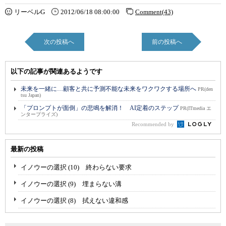
リーベルG
2012/06/18 08:00:00
Comment(43)
次の投稿へ
前の投稿へ
以下の記事が関連あるようです
未来を一緒に…顧客と共に予測不能な未来をワクワクする場所へ
PR(den
tsu Japan)
「プロンプトが面倒」の悲鳴を解消！ AI定着のステップ
PR(ITmedia エ
ンタープライズ)
Recommended by
最新の投稿
イノウーの選択 (10) 終わらない要求
イノウーの選択 (9) 埋まらない溝
イノウーの選択 (8) 拭えない違和感