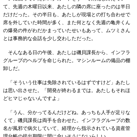
て、先週の木曜日以来、あたしの隣の席に座ったのは半日
だけだった。その半日も、あたしが現場との打ち合わせで
席を外していた時間が多く、また何となく先週の亀井くん
の爆発の件がわだかまっていたせいもあって、ムツミさん
とは事務的な会話を少し交わしただった。
そんなある日の午後、あたしは磯貝課長から、インフラ
グループのヘルプを命じられた。マシンルームの備品の棚
卸しだ。
「そういう仕事は免除されているはずですけど」あたし
は思い出させた。「開発が終わるまでは。あたしもそれほ
どヒマじゃないんですよ」
「うん、分かってるんだけどね。あっちも人手が足りな
くて」磯貝課長は両手を合わせた。インフラグループの数
名が風邪で病欠していて、経理から指示されている資産管
理台帳の提出期限に間に合いそうにないらしい。