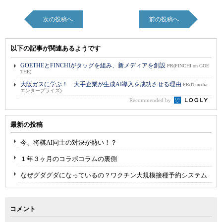
次の投稿へ
前の投稿へ
以下の記事が関連あるようです
GOETHEとFINCHIがタッグを組み、新メディアを創設
PR(FINCHI on GOE
THE)
大阪ガスに学ぶ！ 大手企業が生成AI導入を成功させる理由
PR(ITmedia
エンタープライズ)
Recommended by
最新の投稿
今、将棋AI同士の対決が熱い！？
１年３ヶ月のコラボコラムの裏側
なぜグダグダになっているの？ワクチン大規模接種予約システム
コメント