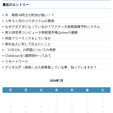
最近のエントリー
今、将棋AI同士の対決が熱い！？
１年３ヶ月のコラボコラムの裏側
なぜグダグダになっているの？ワクチン大規模接種予約システム
第31回世界コンピュータ将棋選手権はelmoの優勝
何故フリーランスをしているか
新社会人に対して伝えたいこと
「COCOA」の問題についての考察
Clubhouseを1週間弱やってみて
リモートワーク
デジタル庁（仮称）が人材募集している事、知っていますか？
2026年7月
日
月
火
水
木
金
土
1
2
3
4
5
6
7
8
9
10
11
12
13
14
15
16
17
18
19
20
21
22
23
24
25