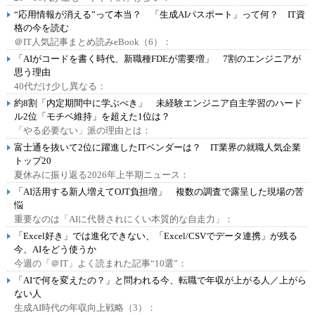
“応用情報が消える”って本当？ 「生成AIパスポート」って何？ IT資
格の今を読む
＠IT人気記事まとめ読みeBook（6）：
「AIがコードを書く時代、新職種FDEが需要増」 7割のエンジニアが
思う理由
40代だけ少し異なる：
約8割「内定期間中に学ぶべき」 未経験エンジニア自主学習のハード
ル2位「モチベ維持」を超えた1位は？
「やる必要ない」派の理由とは：
富士通を抜いて2位に躍進したITベンダーは？ IT業界の就職人気企業
トップ20
夏休みに振り返る2026年上半期ニュース：
「AI活用する新人増えてOJT負担増」 複数の調査で露呈した現場の苦
悩
重要なのは「AIに代替されにくい本質的な自走力」：
「Excel好き」では進化できない、「Excel/CSVでデータ連携」が残る
今、AIをどう使うか
今週の「＠IT」よく読まれた記事“10選”：
「AIで何を変えたの？」と問われる今、転職で年収が上がる人／上がら
ない人
生成AI時代の年収向上戦略（3）：