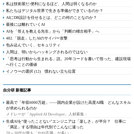
私は技術屋だ-便利になるほど、人間は弱くなるのか
私たちはデジタル世界で生きる準備ができているのか？
AIにDB設計を任せるとは、どこの何のことなのか？
最後には離れていくAI
AIを「答えを教える先生」から「判断の稽古相手」へ
482.「脱走」したAIのサイバー攻撃
包み込んでいく、セキュリティ
人間は、弱いからハッキングされるのではない
「思考は行動から生まれる」説。20年コードを書いて悟った、建設現場
へ行くことの価値
イノウーの選択 (12) 慣れない立ち位置
自分研 新着記事
最高で「年収6000万超」――国内企業が設けた高度AI職 どんなスキル
が求められるのか
メドレーが「Applied AI Developer」人材募集：
生成AIを“使ったことない”エンジニアは「楽しさ」が半分？ 仕事に
「満足」する理由は年代別でこんなに違った
20～30代が最も「やや不満」が多い：