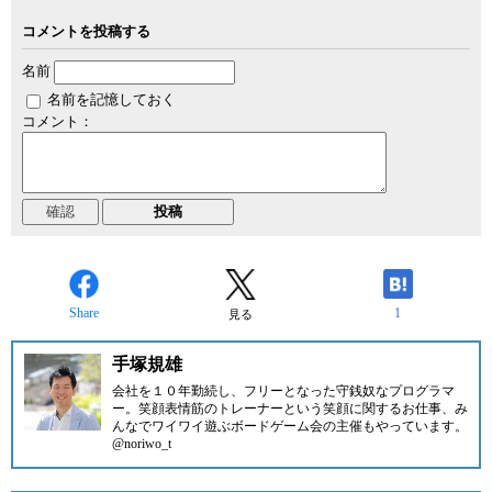
コメントを投稿する
名前
名前を記憶しておく
コメント：
Share
1
見る
手塚規雄
会社を１０年勤続し、フリーとなった守銭奴なプログラマ
ー。笑顔表情筋のトレーナーという笑顔に関するお仕事、み
んなでワイワイ遊ぶボードゲーム会の主催もやっています。
@noriwo_t