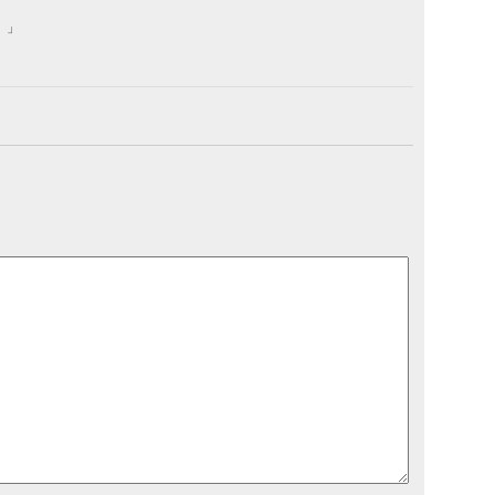
。
）」
。