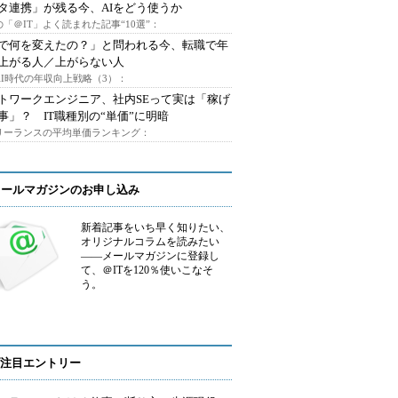
タ連携」が残る今、AIをどう使うか
「＠IT」よく読まれた記事“10選”：
Iで何を変えたの？」と問われる今、転職で年
上がる人／上がらない人
AI時代の年収向上戦略（3）：
トワークエンジニア、社内SEって実は「稼げ
事」？ IT職種別の“単価”に明暗
フリーランスの平均単価ランキング：
メールマガジンのお申し込み
新着記事をいち早く知りたい、
オリジナルコラムを読みたい
――メールマガジンに登録し
て、＠ITを120％使いこなそ
う。
注目エントリー