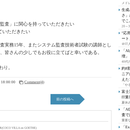
メドレ
生成
さ」
でこ
ム監査」に関心を持っていただきたい
20
ていただきたい
“応
ート
＠IT
査実務15年、またシステム監査技術者試験の講師とし
「A
が、皆さんの少しでもお役に立てばと幸いである。
増」
40
わり。
約8
ニア
えた
 18:00:00
Comment(4)
「や
富士
IT
前の投稿へ
夏休
「A
査で
重要
「E
R(COCO VILLA on GOETHE)