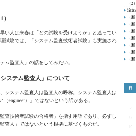
（2
論文
（新
1）
（新
（新
早い人は来春は「どの試験を受けようか」と迷ってい
（新
理試験では、「システム監査技術者試験」も実施され
（新
（新
（新
テム監査人」の話をしてみたい。
「システム監査人」について
日
、システム監査人は監査人の呼称。システム監査人は
ア（engineer）」ではないという話がある。
5
監査技術者試験の合格者」を指す用語であり、必ずし
12
監査人」ではないという根拠に基づくものだ。
19