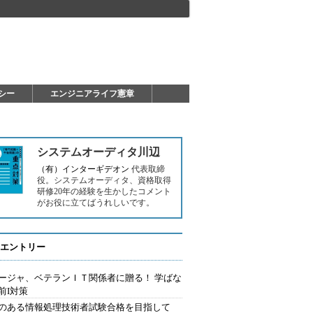
シー
エンジニアライフ憲章
システムオーディタ川辺
（有）インターギデオン
代表取締
役。システムオーディタ、資格取得
研修20年の経験を生かしたコメント
がお役に立てばうれしいです。
エントリー
ージャ、ベテランＩＴ関係者に贈る！ 学ばな
前I対策
のある情報処理技術者試験合格を目指して