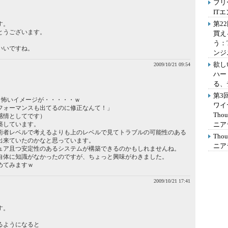
フリ
IT
第2
す。
とうございます。
買え
う：
いいですね。
ンジ
欲し
2009/10/21 09:54
ハー
る、
第3
ると怖いイメージが・・・・・ｗ
ワイ
フォーマンスも出てるのに修正なんて！」
Th
感情としてです）
築しています。
ニア
術者レベルで考えるよりも上のレベルで見てトラブルの可能性のある
Th
出来ていたのかなと思っています。
ニア
ュア且つ安定性のあるシステムが構築できるのかもしれませんね。
自体に知識がなかったのですが、ちょっと興味がわきました。
めてみますｗ
2009/10/21 17:41
す。
るようになると