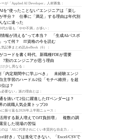
ーが「Applied AI Developer」人材募集：
AIを“使ったことない”エンジニアは「楽し
が半分？ 仕事に「満足」する理由は年代別
んなに違った
～30代が最も「やや不満」が多い：
用情報が消える”って本当？ 「生成AIパスポ
」って何？ IT資格の今を読む
人気記事まとめ読みeBook（6）：
Iがコードを書く時代、新職種FDEが需要
 7割のエンジニアが思う理由
代だけ少し異なる：
割「内定期間中に学ぶべき」 未経験エンジ
自主学習のハードル2位「モチベ維持」を超
1位は？
る必要ない」派の理由とは：
通を抜いて2位に躍進したITベンダーは？
業界の就職人気企業トップ20
みに振り返る2026年上半期ニュース：
I活用する新人増えてOJT負担増」 複数の調
露呈した現場の苦悩
なのは「AIに代替されにくい本質的な自走力」：
xcel好き」では進化できない、「Excel/CSVで