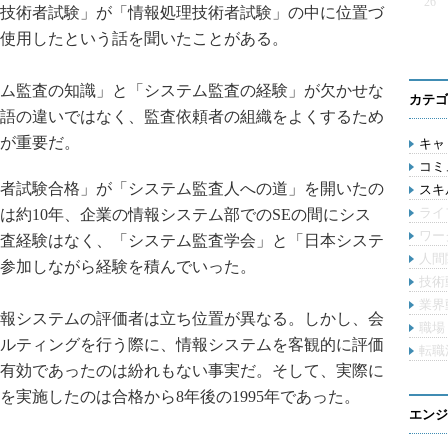
26
技術者試験」が「情報処理技術者試験」の中に位置づ
使用したという話を聞いたことがある。
ム監査の知識」と「システム監査の経験」が欠かせな
カテゴ
語の違いではなく、監査依頼者の組織をよくするため
が重要だ。
キャリ
コミ
者試験合格」が「システム監査人への道」を開いたの
スキル
ライ
は約10年、企業の情報システム部でのSEの間にシス
ワー
査経験はなく、「システム監査学会」と「日本システ
人間
参加しながら経験を積んでいった。
技術
業界
報システムの評価者は立ち位置が異なる。しかし、会
職場
ルティングを行う際に、情報システムを客観的に評価
転職
有効であったのは紛れもない事実だ。そして、実際に
実施したのは合格から8年後の1995年であった。
エンジ