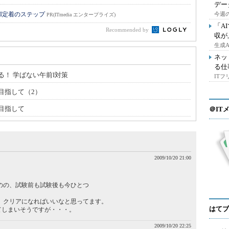
デー
I定着のステップ
今週の
PR(ITmedia エンタープライズ)
「A
Recommended by
収が
生成
ネッ
る仕
！ 学ばない午前I対策
IT
目指して（2）
目指して
＠IT
2009/10/20 21:00
のの、試験前も試験後も今ひとつ
、クリアになればいいなと思ってます。
はてブ
てしまいそうですが・・・。
2009/10/20 22:25