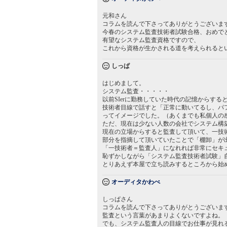
元和さん
コラムを読んで下さってありがとうございま
今春のシステム監査技術者試験合格、おめで
有望なシステム監査資格ですので、
これから資格が生かされる道を考えられると
しっぱ
はじめまして。
システム監査・・・・・
以前SIerに勤務していた時代の記憶からす
技術者目線で話すと「正常に動いてるし、パ
ってイメージでした。（あくまでも私個人の
ただ、現在は少ない人数の会社でシステム構
現在の立場からすると監査して頂いて、一技
部分を指摘して頂いていたことで「棚卸」が
「一技術者＝監査人」になれれば非常にセキ
恥ずかしながら「システム監査技術者試験」
とりあえず本屋で立ち読みするところから始
オーディタかわべ
しっぱさん
コラムを読んで下さってありがとうございま
監査という言葉があまりよくないですよね。
でも、システム監査人の目線でお仕事が見れ