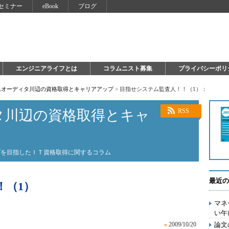
セミナー
eBook
ブログ
エンジニアライフとは
コラムニスト募集
プライバシーポリ
ムオーディタ川辺の資格取得とキャリアアップ
>
目指せシステム監査人！！（1）：
タ川辺の資格取得とキャ
RSS
プを目指したＩＴ資格取得に関するコラム
最近の
！（1）
マネ
い午
»
2009/10/20
論文