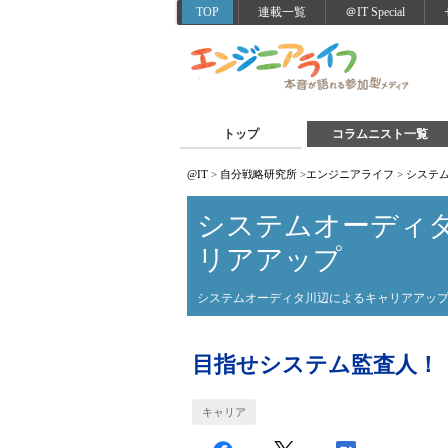
TOP
連載一覧
＠IT Special
トップ
コラムニスト一覧
@IT
>
自分戦略研究所
>
エンジニアライフ
>
システ
システムオーディ
リアアップ
システムオーディタ川辺によるキャリアアッ
目指せシステム監査人！
キャリア