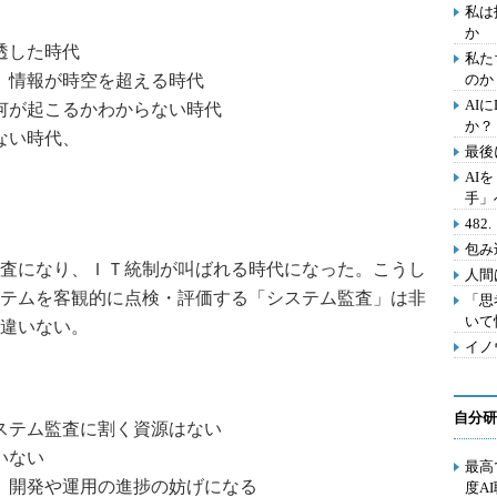
私は
か
透した時代
私た
、情報が時空を超える時代
のか
AI
何が起こるかわからない時代
か？
からない時代、
最後
る時代
AI
手」
48
包み
査になり、ＩＴ統制が叫ばれる時代になった。こうし
人間
テムを客観的に点検・評価する「システム監査」は非
「思
いて
違いない。
イノ
自分研
ステム監査に割く資源はない
いない
最高
、開発や運用の進捗の妨げになる
度A