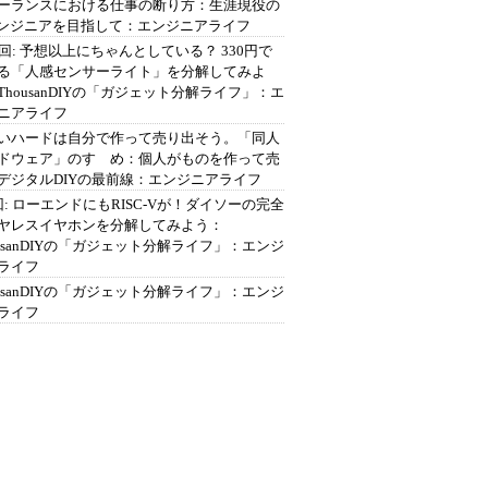
ーランスにおける仕事の断り方：生涯現役の
エンジニアを目指して：エンジニアライフ
2回: 予想以上にちゃんとしている？ 330円で
る「人感センサーライト」を分解してみよ
ThousanDIYの「ガジェット分解ライフ」：エ
ニアライフ
いハードは自分で作って売り出そう。「同人
ドウェア」のすゝめ：個人がものを作って売
デジタルDIYの最前線：エンジニアライフ
回: ローエンドにもRISC-Vが！ダイソーの完全
ヤレスイヤホンを分解してみよう：
ousanDIYの「ガジェット分解ライフ」：エンジ
ライフ
ousanDIYの「ガジェット分解ライフ」：エンジ
ライフ