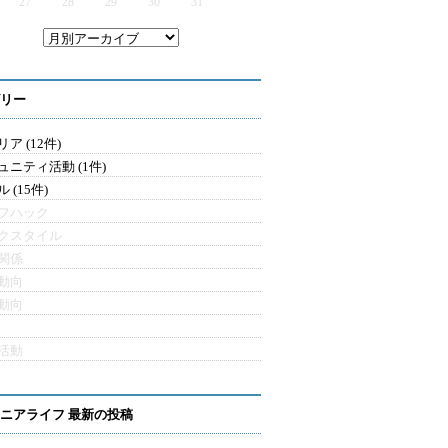
27
28
29
30
31
リー
ア (12件)
ュニティ活動 (1件)
 (15件)
フハック
クスタイル
関係
動向
動向
活動
ニアライフ 最新の投稿