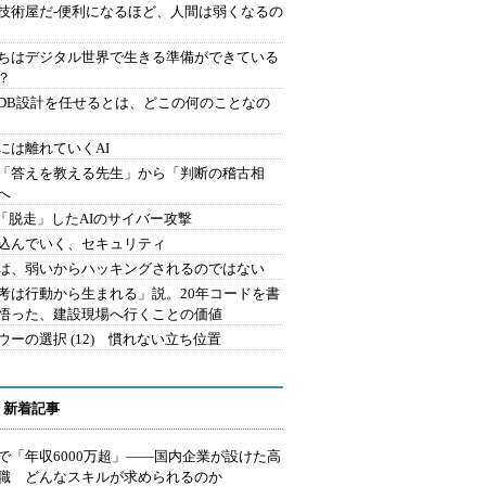
技術屋だ-便利になるほど、人間は弱くなるの
ちはデジタル世界で生きる準備ができている
？
にDB設計を任せるとは、どこの何のことなの
には離れていくAI
を「答えを教える先生」から「判断の稽古相
へ
2.「脱走」したAIのサイバー攻撃
込んでいく、セキュリティ
は、弱いからハッキングされるのではない
考は行動から生まれる」説。20年コードを書
悟った、建設現場へ行くことの価値
ウーの選択 (12) 慣れない立ち位置
 新着記事
で「年収6000万超」――国内企業が設けた高
I職 どんなスキルが求められるのか