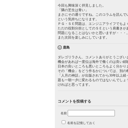
今回も興味深く拝見しました。
「隣の芝生は青い」
まさにその通りですね。このコラムを読んで
という気持ちになります。
ＰＧ・ＳＥ問題は、エンジニアライフでもよ
ただの役割分担としてのＳＥという肩書きが
問題になることはないかと思いますが・・・
また次回を楽しみにしています。
鹿島
ダレゴリラさん、コメントありがとうござい
機会があれば一度位は海外で働くのは良い経
日本の良いところも悪いところもよく分かり
その「機会」をどう作るかについては、別の
「人月の神話」が出版されてから30年以上経
題も一朝一夕に変わるものではないんでしょ
ければと思ってます。
コメントを投稿する
名前
名前を記憶しておく