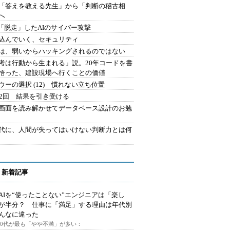
を「答えを教える先生」から「判断の稽古相
へ
2.「脱走」したAIのサイバー攻撃
込んでいく、セキュリティ
は、弱いからハッキングされるのではない
考は行動から生まれる」説。20年コードを書
悟った、建設現場へ行くことの価値
ウーの選択 (12) 慣れない立ち位置
42回 結果を引き受ける
で画面を読み解かせてデータベース設計のお勉
時代に、人間が失ってはいけない判断力とは何
 新着記事
AIを“使ったことない”エンジニアは「楽し
が半分？ 仕事に「満足」する理由は年代別
んなに違った
～30代が最も「やや不満」が多い：