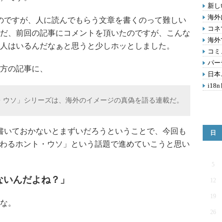
新し
海外
のですが、人に読んでもらう文章を書くのって難しい
コネ
だ、前回の記事にコメントを頂いたのですが、こんな
海外
人はいるんだなぁと思うと少しホッとしました。
コミ
パー
方の記事に、
日本
i18
ト・ウソ」シリーズは、海外のイメージの真偽を語る連載だ。
書いておかないとまずいだろうということで、今回も
日
つわるホント・ウソ」という話題で進めていこうと思い
5
ないんだよね？」
12
19
な。
26