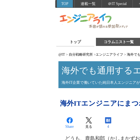
TOP
連載一覧
＠IT Special
トップ
コラムニスト一覧
@IT
>
自分戦略研究所
>
エンジニアライフ
>
海外で
海外でも通用する
海外IT企業で働いていた純日本人エンジニア
海外ITエンジニアにまつ
Share
4
見る
どうも、鹿島和郎（かしまかずお