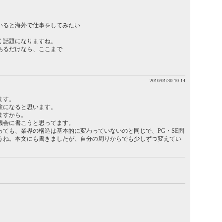
いると海外で仕事をしてみたい
く話題になりますね。
あるだけなら、ここまで
。
2010/01/30 10:14
ます。
験になると思います。
ますから。
機会に書こうと思ってます。
っても、業界の構造は基本的に変わっていないのと同じで、PG・SE問
うね。本文にも書きましたが、自分の周りからでも少しずつ変えてい