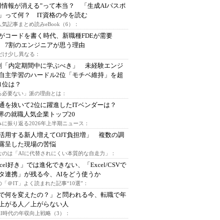
用情報が消える”って本当？ 「生成AIパスポ
」って何？ IT資格の今を読む
人気記事まとめ読みeBook（6）：
Iがコードを書く時代、新職種FDEが需要
 7割のエンジニアが思う理由
代だけ少し異なる：
割「内定期間中に学ぶべき」 未経験エンジ
自主学習のハードル2位「モチベ維持」を超
1位は？
る必要ない」派の理由とは：
通を抜いて2位に躍進したITベンダーは？
業界の就職人気企業トップ20
みに振り返る2026年上半期ニュース：
I活用する新人増えてOJT負担増」 複数の調
露呈した現場の苦悩
なのは「AIに代替されにくい本質的な自走力」：
xcel好き」では進化できない、「Excel/CSVで
タ連携」が残る今、AIをどう使うか
「＠IT」よく読まれた記事“10選”：
Iで何を変えたの？」と問われる今、転職で年
上がる人／上がらない人
AI時代の年収向上戦略（3）：