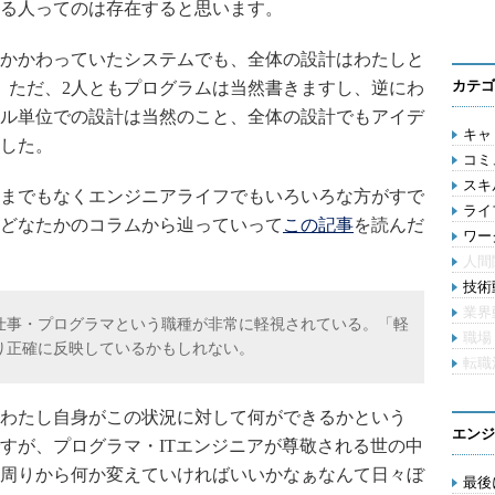
る人ってのは存在すると思います。
かかわっていたシステムでも、全体の設計はわたしと
カテゴ
。ただ、2人ともプログラムは当然書きますし、逆にわ
ル単位での設計は当然のこと、全体の設計でもアイデ
キャリ
した。
コミ
スキル
までもなくエンジニアライフでもいろいろな方がすで
ライ
どなたかのコラムから辿っていって
この記事
を読んだ
ワー
人間
技術動
業界
仕事・プログラマという職種が非常に軽視されている。「軽
職場
り正確に反映しているかもしれない。
転職
わたし自身がこの状況に対して何ができるかという
エンジ
すが、プログラマ・ITエンジニアが尊敬される世の中
周りから何か変えていければいいかなぁなんて日々ぼ
最後