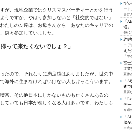
“応
ート
すが、現地企業ではクリスマスパーティーとかを行う
＠IT
ようですが、やはり参加しないと「社交的ではない」
「A
わたしの友達は、お母さんから「あなたのキャリアの
増」
、嫌々参加していました。
40
約8
ニア
に帰って来たくないでしょ？」
えた
「や
富士
IT
ったので、それなりに満足感はありましたが、世の中
夏休
「A
で海外に住まなければいけない人もけっこういます。
査で
重要
喫茶、その他日本にしかないものもたくさんあるの
「E
していても日本が恋しくなる人は多いです。わたしも
デー
。
今週の
「A
収が
生成