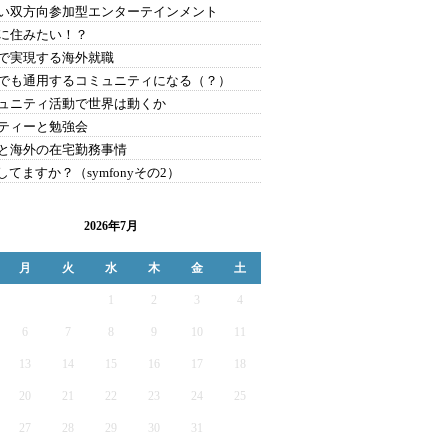
い双方向参加型エンターテインメント
に住みたい！？
で実現する海外就職
でも通用するコミュニティになる（？）
ュニティ活動で世界は動くか
ティーと勉強会
と海外の在宅勤務事情
nしてますか？（symfonyその2）
2026年7月
月
火
水
木
金
土
1
2
3
4
6
7
8
9
10
11
13
14
15
16
17
18
20
21
22
23
24
25
27
28
29
30
31