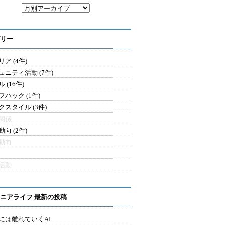
リー
ア (4件)
ュニティ活動 (7件)
 (16件)
フハック (1件)
クスタイル (3件)
関係
向 (2件)
動向
活動
ニアライフ 最新の投稿
には離れていくAI