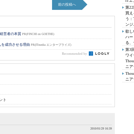
IT
前の投稿へ
第2
買え
う：
ンジ
欲し
い経営者の本質
PR(FINCHI on GOETHE)
ハー
る、
入を成功させる理由
PR(ITmedia エンタープライズ)
第3
Recommended by
ワイ
Th
ニア
Th
ニア
ント
2010/01/29 16:39