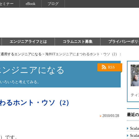
セミナー
eBook
ブログ
エンジニアライフとは
コラムニスト募集
プライバシーポリ
も通用するエンジニアになる
>
海外ITエンジニアにまつわるホント・ウソ（2）：
エンジニアになる
RSS
がいろいろと考えてみる。
ティ
わるホント・ウソ（2）
最近の
»
2010/01/28
Sca
Sca
）です。