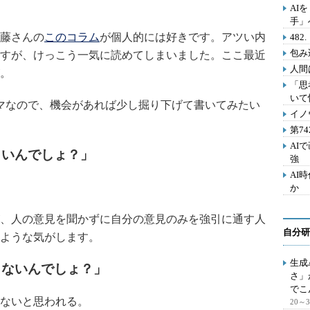
AI
手」
藤さんの
このコラム
が個人的には好きです。アツい内
48
包み
すが、けっこう一気に読めてしまいました。ここ最近
人間
。
「思
いて
マなので、機会があれば少し掘り下げて書いてみたい
イノ
第7
AI
しいんでしょ？」
強
AI
か
、人の意見を聞かずに自分の意見のみを強引に通す人
自分研
ような気がします。
生成
もないんでしょ？」
さ」
でこ
ないと思われる。
20