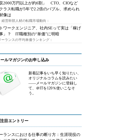
収2000万円以上が約6割」 CTO、CIOなど
クラス転職が5年で2.2倍のバブル、求められ
材像は
O・経営幹部人材の転職市場動向：
トワークエンジニア、社内SEって実は「稼げ
事」？ IT職種別の“単価”に明暗
フリーランスの平均単価ランキング：
メールマガジンのお申し込み
新着記事をいち早く知りたい、
オリジナルコラムを読みたい
――メールマガジンに登録し
て、＠ITを120％使いこなそ
う。
注目エントリー
ーランスにおける仕事の断り方：生涯現役の