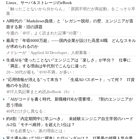
Linux、サーバ＆ストレージのeBook
「触ったことないから分からん」「原因不明だが再起動」をこっそり卒
業：
AI時代の「Markdown負債」と「レガシー脱却」の壁、エンジニアが直
面する新・旧の課題
今週の「＠IT」よく読まれた記事“10選”：
最高で「年収6000万超」――国内企業が設けた高度AI職 どんなスキル
が求められるのか
メドレーが「Applied AI Developer」人材募集：
生成AIを“使ったことない”エンジニアは「楽しさ」が半分？ 仕事に
「満足」する理由は年代別でこんなに違った
20～30代が最も「やや不満」が多い：
“応用情報が消える”って本当？ 「生成AIパスポート」って何？ IT資
格の今を読む
＠IT人気記事まとめ読みeBook（6）：
「AIがコードを書く時代、新職種FDEが需要増」 7割のエンジニアが
思う理由
40代だけ少し異なる：
約8割「内定期間中に学ぶべき」 未経験エンジニア自主学習のハード
ル2位「モチベ維持」を超えた1位は？
「やる必要ない」派の理由とは：
富士通を抜いて2位に躍進したITベンダーは？ IT業界の就職人気企業