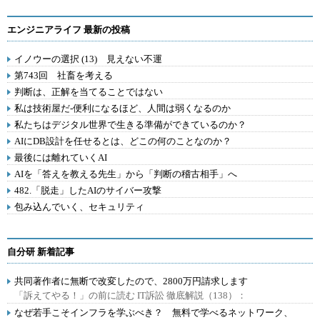
エンジニアライフ 最新の投稿
イノウーの選択 (13) 見えない不運
第743回 社畜を考える
判断は、正解を当てることではない
私は技術屋だ-便利になるほど、人間は弱くなるのか
私たちはデジタル世界で生きる準備ができているのか？
AIにDB設計を任せるとは、どこの何のことなのか？
最後には離れていくAI
AIを「答えを教える先生」から「判断の稽古相手」へ
482.「脱走」したAIのサイバー攻撃
包み込んでいく、セキュリティ
自分研 新着記事
共同著作者に無断で改変したので、2800万円請求します
「訴えてやる！」の前に読む IT訴訟 徹底解説（138）：
なぜ若手こそインフラを学ぶべき？ 無料で学べるネットワーク、