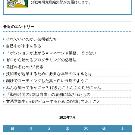
分戦略研究所編集部
がお届けします。
最近のエントリー
それでいいのか、技術者たち！
自己中が未来を作る
「ポジションが上がる＝マネージャ業務」ではない
ゼロから始めるプログラミングの必勝法
選ばれるための3要素
技術者が起業するために必要な本当のスキルとは
鋼鉄でコーティングした真っ白い豆腐のように……
みんな知ってるかにゃ？ げきおこぷんぷん丸だにゃん
「勤務時間の2割は自由」の裏側に隠されたもの
文系学部生がSEデビューするために心掛けておくこと
2026年7月
日
月
火
水
木
金
土