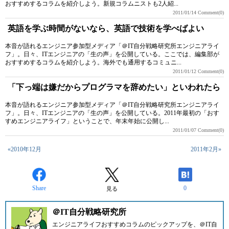
おすすめするコラムを紹介しよう。新規コラムニストも2人紹...
2011/01/14
Comment(0)
英語を学ぶ時間がないなら、英語で技術を学べばよい
本音が語れるエンジニア参加型メディア「＠IT自分戦略研究所エンジニアライ
フ」。日々、ITエンジニアの「生の声」を公開している。ここでは、編集部が
おすすめするコラムを紹介しよう。海外でも通用するコミュニ...
2011/01/12
Comment(0)
「下っ端は嫌だからプログラマを辞めたい」といわれたら
本音が語れるエンジニア参加型メディア「＠IT自分戦略研究所エンジニアライ
フ」。日々、ITエンジニアの「生の声」を公開している。2011年最初の「おす
すめエンジニアライフ」ということで、年末年始に公開し...
2011/01/07
Comment(0)
«2010年12月
2011年2月»
Share
0
見る
＠IT自分戦略研究所
エンジニアライフおすすめコラムのピックアップを、
＠IT自