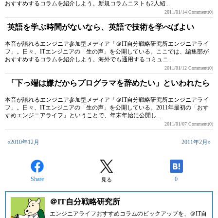
おすすめするコラムを紹介しよう。新規コラムニストも2人紹...
2011/01/14
Comment(0)
英語を学ぶ時間がないなら、英語で技術を学べばよい
本音が語れるエンジニア参加型メディア「＠IT自分戦略研究所エンジニアライ
フ」。日々、ITエンジニアの「生の声」を公開している。ここでは、編集部が
おすすめするコラムを紹介しよう。海外でも通用するコミュニ...
2011/01/12
Comment(0)
「下っ端は嫌だからプログラマを辞めたい」といわれたら
本音が語れるエンジニア参加型メディア「＠IT自分戦略研究所エンジニアライ
フ」。日々、ITエンジニアの「生の声」を公開している。2011年最初の「おす
すめエンジニアライフ」ということで、年末年始に公開し...
2011/01/07
Comment(0)
«2010年12月
2011年2月»
Share
0
見る
＠IT自分戦略研究所
エンジニアライフおすすめコラムのピックアップを、
＠IT自