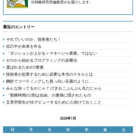
分戦略研究所編集部
がお届けします。
最近のエントリー
それでいいのか、技術者たち！
自己中が未来を作る
「ポジションが上がる＝マネージャ業務」ではない
ゼロから始めるプログラミングの必勝法
選ばれるための3要素
技術者が起業するために必要な本当のスキルとは
鋼鉄でコーティングした真っ白い豆腐のように……
みんな知ってるかにゃ？ げきおこぷんぷん丸だにゃん
「勤務時間の2割は自由」の裏側に隠されたもの
文系学部生がSEデビューするために心掛けておくこと
2026年7月
日
月
火
水
木
金
土