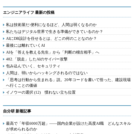
エンジニアライフ 最新の投稿
私は技術屋だ-便利になるほど、人間は弱くなるのか
私たちはデジタル世界で生きる準備ができているのか？
AIにDB設計を任せるとは、どこの何のことなのか？
最後には離れていくAI
AIを「答えを教える先生」から「判断の稽古相手」へ
482.「脱走」したAIのサイバー攻撃
包み込んでいく、セキュリティ
人間は、弱いからハッキングされるのではない
「思考は行動から生まれる」説。20年コードを書いて悟った、建設現場
へ行くことの価値
イノウーの選択 (12) 慣れない立ち位置
自分研 新着記事
最高で「年収6000万超」――国内企業が設けた高度AI職 どんなスキル
が求められるのか