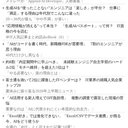
メドレーが「Applied AI Developer」人材募集：
生成AIを“使ったことない”エンジニアは「楽しさ」が半分？ 仕事に
「満足」する理由は年代別でこんなに違った
20～30代が最も「やや不満」が多い：
“応用情報が消える”って本当？ 「生成AIパスポート」って何？ IT資
格の今を読む
＠IT人気記事まとめ読みeBook（6）：
「AIがコードを書く時代、新職種FDEが需要増」 7割のエンジニアが
思う理由
40代だけ少し異なる：
約8割「内定期間中に学ぶべき」 未経験エンジニア自主学習のハード
ル2位「モチベ維持」を超えた1位は？
「やる必要ない」派の理由とは：
富士通を抜いて2位に躍進したITベンダーは？ IT業界の就職人気企業
トップ20
夏休みに振り返る2026年上半期ニュース：
「AI活用する新人増えてOJT負担増」 複数の調査で露呈した現場の苦
悩
重要なのは「AIに代替されにくい本質的な自走力」：
「Excel好き」では進化できない、「Excel/CSVでデータ連携」が残る
今、AIをどう使うか
今週の「＠IT」よく読まれた記事“10選”：