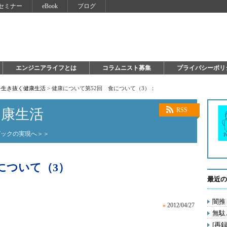
セミナー
eBook
ブログ
エンジニアライフとは
コラムニスト募集
プライバシーポリ
を生き抜く健康生活
>
健康について第52回 食について（3）：
健康生活
RSS
ピックの実現へ＞＞
について（3）
最近の
闇推
»
2012/04/27
無駄
[再