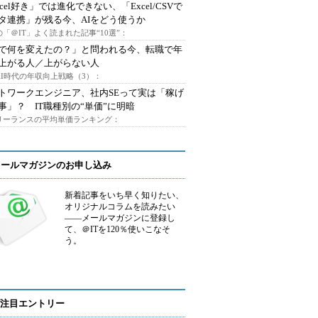
xcel好き」では進化できない、「Excel/CSVで
タ連携」が残る今、AIをどう使うか
「＠IT」よく読まれた記事“10選”：
Iで何を変えたの？」と問われる今、転職で年
上がる人／上がらない人
AI時代の年収向上戦略（3）：
トワークエンジニア、社内SEって実は「稼げ
事」？ IT職種別の“単価”に明暗
フリーランスの平均単価ランキング：
メールマガジンのお申し込み
新着記事をいち早く知りたい、
オリジナルコラムを読みたい
――メールマガジンに登録し
て、＠ITを120％使いこなそ
う。
注目エントリー