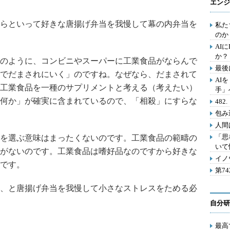
エンジ
らといって好きな唐揚げ弁当を我慢して幕の内弁当を
私た
のか
AI
か？
のように、コンビニやスーパーに工業食品がならんで
最後
でだまされにいく」のですね。なぜなら、だまされて
AI
工業食品を一種のサプリメントと考える（考えたい）
手」
何か」が確実に含まれているので、「相殺」にすらな
48
包み
人間
「思
を選ぶ意味はまったくないのです。工業食品の範疇の
いて
がないのです。工業食品は嗜好品なのですから好きな
イノ
です。
第7
、と唐揚げ弁当を我慢して小さなストレスをためる必
自分研
最高