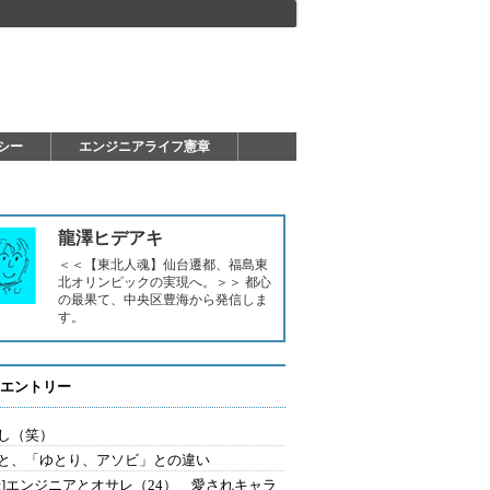
シー
エンジニアライフ憲章
龍澤ヒデアキ
＜＜【東北人魂】仙台遷都、福島東
北オリンピックの実現へ。＞＞ 都心
の最果て、中央区豊海から発信しま
す。
エントリー
し（笑）
と、「ゆとり、アソビ」との違い
録]エンジニアとオサレ（24） 愛されキャラ