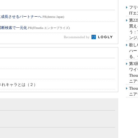
フリ
IT
に成長させるパートナーへ
PR(dentsu Japan)
第2
買え
横断検索で一元化
PR(ITmedia エンタープライズ)
う：
Recommended by
ンジ
欲し
ハー
る、
第3
ワイ
Th
ニア
愛されキャラとは（２）
Th
ニア