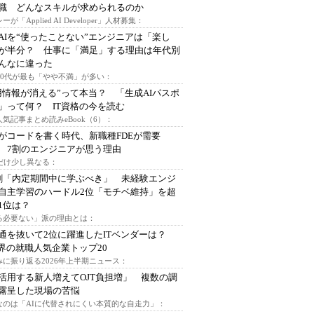
I職 どんなスキルが求められるのか
ーが「Applied AI Developer」人材募集：
AIを“使ったことない”エンジニアは「楽し
が半分？ 仕事に「満足」する理由は年代別
んなに違った
～30代が最も「やや不満」が多い：
用情報が消える”って本当？ 「生成AIパスポ
」って何？ IT資格の今を読む
人気記事まとめ読みeBook（6）：
Iがコードを書く時代、新職種FDEが需要
 7割のエンジニアが思う理由
代だけ少し異なる：
割「内定期間中に学ぶべき」 未経験エンジ
自主学習のハードル2位「モチベ維持」を超
1位は？
る必要ない」派の理由とは：
通を抜いて2位に躍進したITベンダーは？
業界の就職人気企業トップ20
みに振り返る2026年上半期ニュース：
I活用する新人増えてOJT負担増」 複数の調
露呈した現場の苦悩
なのは「AIに代替されにくい本質的な自走力」：