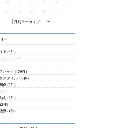
20
21
22
23
24
25
27
28
29
30
31
リー
ア (6件)
ュニティ活動
ル
ハック (129件)
クスタイル (35件)
係 (2件)
動向
向 (5件)
(2件)
動 (1件)