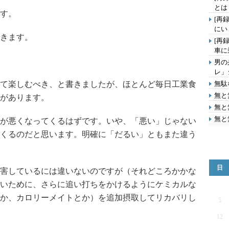
とは
す。
[再
にい
きます。
[再
車に
男の
レ」
て楽しむべき、と書きましたが、ほとんど毎日工業食
無駄
無と
があります。
無と
無と
が悪くなってくるはずです。いや、「悪い」じゃない
くるのだと思います。明確に「だるい」ともまた違う
日
害しているには違いないのですが（それどころかかな
いために、さらに追い打ちをかけるようにケミカルな
か、カロリーメイトとか）を追加摂取してリカバリし
5
12