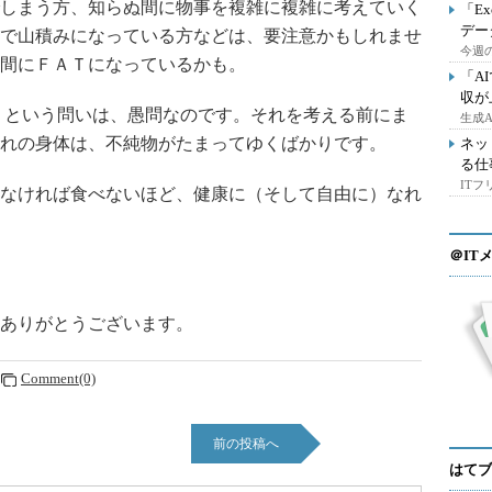
しまう方、知らぬ間に物事を複雑に複雑に考えていく
「E
デー
で山積みになっている方などは、要注意かもしれませ
今週の
間にＦＡＴになっているかも。
「A
収が
 という問いは、愚問なのです。それを考える前にま
生成
れの身体は、不純物がたまってゆくばかりです。
ネッ
る仕
IT
なければ食べないほど、健康に（そして自由に）なれ
＠IT
ありがとうございます。
Comment(0)
前の投稿へ
はてブ