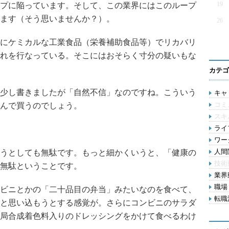
19
プに陥っています。そして、この業界にはこのループ
ます（そう思いませんか？）。
26
にケミカルな工業食品（栄養補助食品等）でリカバリ
れを行なっている。そこにはおそらく寸分の疑いもな
カテゴ
少し書きましたが「自然不信」なのですね。こういう
キャリ
コミ
んで買うのでしょう。
スキ
ライフ
ワー
人間関
うとしても無駄です。もっと細かくいうと、「健康の
技術
無駄ということです。
業界動
職場 
ビニとかの「二十品目の弁当」みたいなのを食べて、
転職活
と思い込もうとする感覚が。さらにコンビニのサラダ
局合成着色料入りのドレッシングをかけて食べるわけ