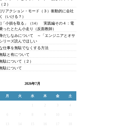
（２）
録]リアクション・モード（３）衝動的に会社
く（いける？）
録]「小損を取る」（14） 実践編その４：電
乗ったとたん小走り（反面教師）
身だしなみについて ～「エンジニアとオサ
シリーズ読んでほしい
な仕事を無駄でなくする方法
無駄と有について
無駄について（２）
無駄について
2026年7月
月
火
水
木
金
土
1
2
3
4
6
7
8
9
10
11
13
14
15
16
17
18