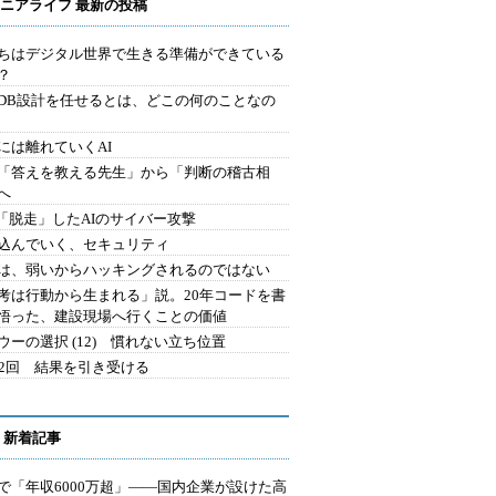
ニアライフ 最新の投稿
ちはデジタル世界で生きる準備ができている
？
にDB設計を任せるとは、どこの何のことなの
には離れていくAI
を「答えを教える先生」から「判断の稽古相
へ
2.「脱走」したAIのサイバー攻撃
込んでいく、セキュリティ
は、弱いからハッキングされるのではない
考は行動から生まれる」説。20年コードを書
悟った、建設現場へ行くことの価値
ウーの選択 (12) 慣れない立ち位置
42回 結果を引き受ける
 新着記事
で「年収6000万超」――国内企業が設けた高