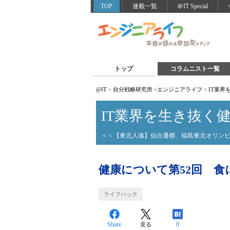
TOP
連載一覧
＠IT Special
トップ
コラムニスト一覧
@IT
>
自分戦略研究所
>
エンジニアライフ
>
IT業界
IT業界を生き抜く
＜＜【東北人魂】仙台遷都、福島東北オリン
健康について第52回 食
ライフハック
Share
0
見る