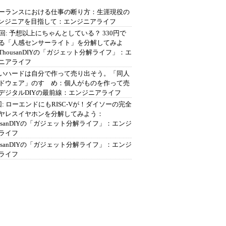
ーランスにおける仕事の断り方：生涯現役の
エンジニアを目指して：エンジニアライフ
2回: 予想以上にちゃんとしている？ 330円で
る「人感センサーライト」を分解してみよ
ThousanDIYの「ガジェット分解ライフ」：エ
ニアライフ
いハードは自分で作って売り出そう。「同人
ドウェア」のすゝめ：個人がものを作って売
デジタルDIYの最前線：エンジニアライフ
回: ローエンドにもRISC-Vが！ダイソーの完全
ヤレスイヤホンを分解してみよう：
ousanDIYの「ガジェット分解ライフ」：エンジ
ライフ
ousanDIYの「ガジェット分解ライフ」：エンジ
ライフ