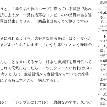
度A
メドレ
うと、工業食品の負のループに陥っている状態であれ
生成
択しようが、一見お洒落なコンビニの20品目弁当を選
さ」
異は発生しません。（商品名はあくまで例えですの
でこ
20
“応
ート
者に流れるよりも、大好きな前者をばくばくと食べた
＠IT
まだよいとおもいます（「かなり悪い」という範疇の
「A
増」
40
約8
んなことを書いてるから、好きな唐揚げを毎日食べて
ニア
これで病気になったらアイツにクレームいれればいい
えた
を考えた人は、生活習慣から食習慣からすべての改善
「や
富士
に至る時点でどこか、病んでる）。
IT
夏休
「A
査で
ゆく」「シンプルにしてゆく」思想なのです。スパゲ
重要