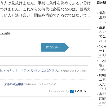
自分研
う人は見抜けません。事前に条件を決めてふるい分け
つけません。これからの時代に必要ななのは、観察力
最高
しい人と巡り合い、関係を構築できるのではないでし
度A
メドレ
生成
さ」
ment(0)
でこ
20
“応
前の投稿へ
ート
＠IT
「A
増」
40
すっきり！ 「アンパンマン ことばずかん...
PR(セガフェイブ｜HugK
約8
ニア
えた
！ 現場のAI活用術
PR(ITmedia エンタープライズ)
「や
Recommended by
富士
IT
夏休