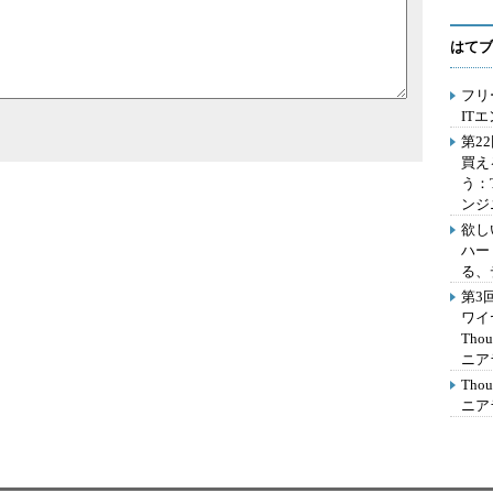
はてブ
フリ
IT
第2
買え
う：
ンジ
欲し
ハー
る、
第3
ワイ
Th
ニア
Th
ニア