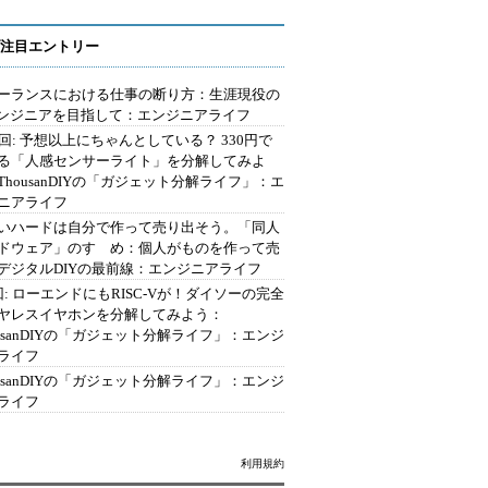
注目エントリー
ーランスにおける仕事の断り方：生涯現役の
エンジニアを目指して：エンジニアライフ
2回: 予想以上にちゃんとしている？ 330円で
る「人感センサーライト」を分解してみよ
ThousanDIYの「ガジェット分解ライフ」：エ
ニアライフ
いハードは自分で作って売り出そう。「同人
ドウェア」のすゝめ：個人がものを作って売
デジタルDIYの最前線：エンジニアライフ
回: ローエンドにもRISC-Vが！ダイソーの完全
ヤレスイヤホンを分解してみよう：
ousanDIYの「ガジェット分解ライフ」：エンジ
ライフ
ousanDIYの「ガジェット分解ライフ」：エンジ
ライフ
利用規約