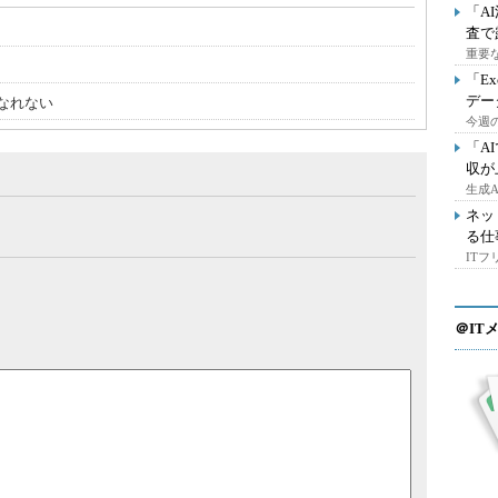
「A
査で
重要
「E
デー
はなれない
今週の
「A
収が
生成
ネッ
る仕
IT
＠IT