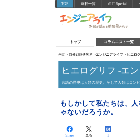
TOP
連載一覧
＠IT Special
トップ
コラムニスト一覧
@IT
>
自分戦略研究所
>
エンジニアライフ
>
ヒエログ
ヒエログリフ -エン
言語の歴史は人類の歴史。そして人類はコン
もしかして私たちは、人
ゃないだろうか。
Share
1
見る