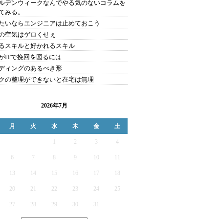
ルデンウィークなんでやる気のないコラムを
てみる。
たいならエンジニアは止めておこう
の空気はゲロくせぇ
るスキルと好かれるスキル
がITで挽回を図るには
ディングのあるべき形
クの整理ができないと在宅は無理
2026年7月
月
火
水
木
金
土
1
2
3
4
6
7
8
9
10
11
13
14
15
16
17
18
20
21
22
23
24
25
27
28
29
30
31