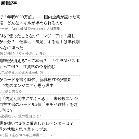
 新着記事
で「年収6000万超」――国内企業が設けた高
I職 どんなスキルが求められるのか
ーが「Applied AI Developer」人材募集：
AIを“使ったことない”エンジニアは「楽し
が半分？ 仕事に「満足」する理由は年代別
んなに違った
～30代が最も「やや不満」が多い：
用情報が消える”って本当？ 「生成AIパスポ
」って何？ IT資格の今を読む
人気記事まとめ読みeBook（6）：
Iがコードを書く時代、新職種FDEが需要
 7割のエンジニアが思う理由
代だけ少し異なる：
割「内定期間中に学ぶべき」 未経験エンジ
自主学習のハードル2位「モチベ維持」を超
1位は？
る必要ない」派の理由とは：
通を抜いて2位に躍進したITベンダーは？
業界の就職人気企業トップ20
みに振り返る2026年上半期ニュース：