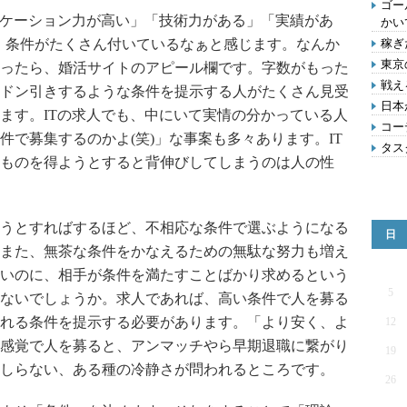
ゴー
ニケーション力が高い」「技術力がある」「実績があ
かい
と、条件がたくさん付いているなぁと感じます。なんか
稼ぎ
東京
ったら、婚活サイトのアピール欄です。字数がもった
戦え
ドン引きするような条件を提示する人がたくさん見受
日本
ます。ITの求人でも、中にいて実情の分かっている人
コー
件で募集するのかよ(笑)」な事案も多々あります。IT
タス
ものを得ようとすると背伸びしてしまうのは人の性
うとすればするほど、不相応な条件で選ぶようになる
日
また、無茶な条件をかなえるための無駄な努力も増え
いのに、相手が条件を満たすことばかり求めるという
5
ないでしょうか。求人であれば、高い条件で人を募る
れる条件を提示する必要があります。「より安く、よ
12
感覚で人を募ると、アンマッチやら早期退職に繋がり
19
しらない、ある種の冷静さが問われるところです。
26