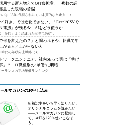
I活用する新人増えてOJT負担増」 複数の調
露呈した現場の苦悩
なのは「AIに代替されにくい本質的な自走力」：
xcel好き」では進化できない、「Excel/CSVで
タ連携」が残る今、AIをどう使うか
「＠IT」よく読まれた記事“10選”：
Iで何を変えたの？」と問われる今、転職で年
上がる人／上がらない人
AI時代の年収向上戦略（3）：
トワークエンジニア、社内SEって実は「稼げ
事」？ IT職種別の“単価”に明暗
フリーランスの平均単価ランキング：
メールマガジンのお申し込み
新着記事をいち早く知りたい、
オリジナルコラムを読みたい
――メールマガジンに登録し
て、＠ITを120％使いこなそ
う。