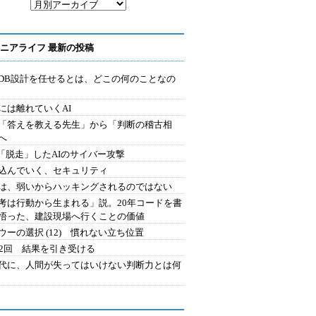
ニアライフ 最新の投稿
にDB設計を任せるとは、どこの何のことなの
には離れていくAI
を「答えを教える先生」から「判断の稽古相
へ
2.「脱走」したAIのサイバー攻撃
込んでいく、セキュリティ
は、弱いからハッキングされるのではない
考は行動から生まれる」説。20年コードを書
悟った、建設現場へ行くことの価値
ウーの選択 (12) 慣れない立ち位置
42回 結果を引き受ける
時代に、人間が失ってはいけない判断力とは何