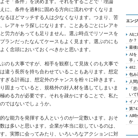
よそ「条件」を決めます。それをすることで「理論
えに、条件を過剰に固める方向に流れやすくなりま
なるほどマッチする人は少なくなります。つまり、苦
エンジ
、レアキャラ探しになります。ことあるごとにレアキ
と労力があっても足りません。選ぶ時点でリソースを
AI
か？
プランだったなんてケースもよく見ます。選ぶのにも
最後
よく念頭においておくべきかと思います。
AI
手」
ぶのも大事ですが、相手を観察して見抜くのも大事で
48
は違う長所を持ち合わせていることもあります。想定
包み
すぎる計画は、想定外のチャンスを粉々に砕きます。
人間
り固まっていると、規格外の好人材を逃してしまいま
「思
いて
極める力が必要です。それを疎かにすることで、私た
イノ
のではないでしょうか。
第7
AI
的な能力を発揮する人というのが一定数います。おそ
か
数は多いと思います。企業が本当に欲しているのは、
す。実際に会ってみたり、いろいろなアクションに対