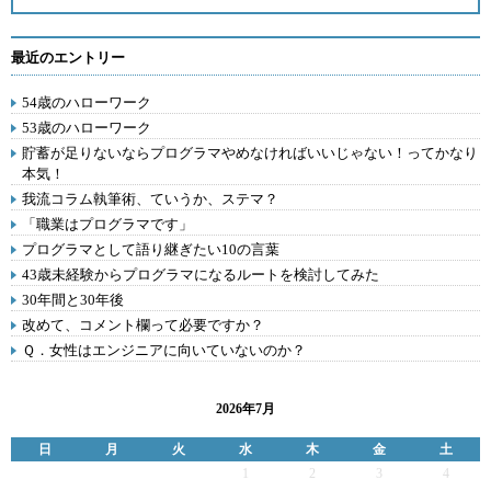
最近のエントリー
54歳のハローワーク
53歳のハローワーク
貯蓄が足りないならプログラマやめなければいいじゃない！ってかなり
本気！
我流コラム執筆術、ていうか、ステマ？
「職業はプログラマです」
プログラマとして語り継ぎたい10の言葉
43歳未経験からプログラマになるルートを検討してみた
30年間と30年後
改めて、コメント欄って必要ですか？
Ｑ．女性はエンジニアに向いていないのか？
2026年7月
日
月
火
水
木
金
土
1
2
3
4