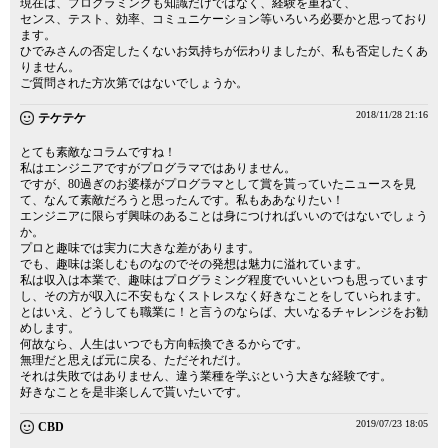
現在は、プログラミングも知識だけではなく、経験を重ねて、
センス、テスト、効率、コミュニケーション等いろいろ必要かと思っており
ます。
ひでみさんの否定したくないお気持ちが伝わりましたが、私も否定したくあ
りません。
ご質問された方次第ではないでしょうか。
2018/11/28 21:16
テケテケ
とても素敵なコラムですね！
私はエンジニアですがプログラマではありません。
ですが、80過ぎのお婆様がプログラマとして賞を貰っていたニュースを見
て、なんて素敵だろうと思ったんです。私もああなりたい！
エンジニアに限らず興味のあることは身につければいいのではないでしょう
か。
プロと趣味では実力に大きな差があります。
でも、趣味は楽しむものなのでその発想は魅力に溢れています。
私は収入は本業で、趣味はプログラミング程度でいいといつも思っています
し、その方が収入に不安もなくストレスなく好きなことをしていられます。
とはいえ、どうしても職業に！と言うのならば、大いなるチャレンジをお勧
めします。
何故なら、人生はいつでも方向転換できるからです。
無理だと思えば元に戻る、ただそれだけ。
それは失敗ではありません、違う業種を学ぶという大きな経験です。
好きなことを是非楽しんで貰いたいです。
2019/07/23 18:05
CBD