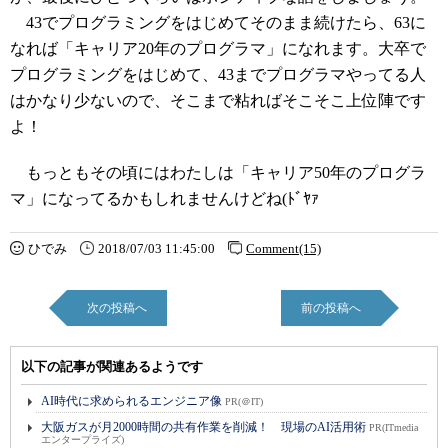
43でプログラミングをはじめてそのまま続けたら、63に
なれば「キャリア20年のプログラマ」になれます。大卒で
プログラミングをはじめて、43までプログラマやってる人
はかなり少ないので、そこまで粘ればそこそこ上位陣です
よ！
もっともその頃にはわたしは「キャリア50年のプログラ
マ」になってるかもしれませんけどね(ﾄﾞﾔｧ
ひでみ
2018/07/03 11:45:00
Comment(15)
次の投稿へ
前の投稿へ
以下の記事が関連あるようです
AI時代に求められるエンジニア像
PR(＠IT)
大阪ガスが月2000時間の共有作業を削減！ 現場のAI活用術
PR(ITmedia
エンタープライズ)