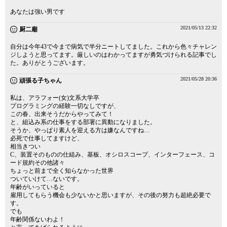
あなたは強い男です
2021/05/13 22:32
厨二廟
自分は今年43で今まで病気で半分ニートしてました。これから色々チャレン
ジしようと思ってます。厳しいのはわかってますが勇気づけられる記事でし
た。ありがとうございます。
2021/05/28 20:36
頑張る子ちゃん
私は、アラフォー(女)文系大学卒
プログラミングの経験一切なしですが、
この春、出来そうだからやってみて！
と、組込み系の仕事をする部署に異動になりました。
そうか、やっぱり素人を迎える方は嫌なんですね…
必死で仕事してますけど、
相当きつい
C、装置そのものの仕組み、基板、オシロスコープ、インターフェース、コ
ード規約その他諸々
ちょっと前まで全く知らなかった世界
ついていけて…ないです。
年齢がいっていると
雇用してもらう機会も少ないかと思いますが、その後の努力も超絶必要で
す。
でも
年齢関係ないわよ！