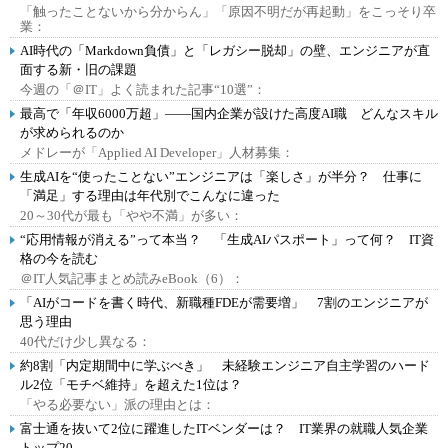
「触ったことないから分からん」「原因不明だが再起動」をこっそり卒
業：
AI時代の「Markdown負債」と「レガシー脱却」の壁、エンジニアが直
面する新・旧の課題
今週の「＠IT」よく読まれた記事“10選”：
最高で「年収6000万超」――国内企業が設けた高度AI職 どんなスキル
が求められるのか
メドレーが「Applied AI Developer」人材募集：
生成AIを“使ったことない”エンジニアは「楽しさ」が半分？ 仕事に
「満足」する理由は年代別でこんなに違った
20～30代が最も「やや不満」が多い：
“応用情報が消える”って本当？ 「生成AIパスポート」って何？ IT資
格の今を読む
＠IT人気記事まとめ読みeBook（6）：
「AIがコードを書く時代、新職種FDEが需要増」 7割のエンジニアが
思う理由
40代だけ少し異なる：
約8割「内定期間中に学ぶべき」 未経験エンジニア自主学習のハード
ル2位「モチベ維持」を超えた1位は？
「やる必要ない」派の理由とは：
富士通を抜いて2位に躍進したITベンダーは？ IT業界の就職人気企業
トップ20