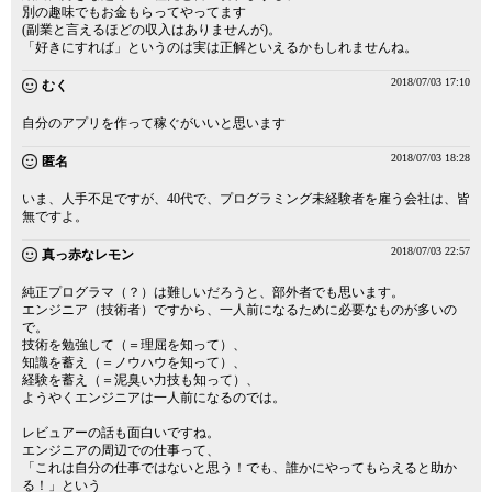
別の趣味でもお金もらってやってます
(副業と言えるほどの収入はありませんが)。
「好きにすれば」というのは実は正解といえるかもしれませんね。
2018/07/03 17:10
むく
自分のアプリを作って稼ぐがいいと思います
2018/07/03 18:28
匿名
いま、人手不足ですが、40代で、プログラミング未経験者を雇う会社は、皆
無ですよ。
2018/07/03 22:57
真っ赤なレモン
純正プログラマ（？）は難しいだろうと、部外者でも思います。
エンジニア（技術者）ですから、一人前になるために必要なものが多いの
で。
技術を勉強して（＝理屈を知って）、
知識を蓄え（＝ノウハウを知って）、
経験を蓄え（＝泥臭い力技も知って）、
ようやくエンジニアは一人前になるのでは。
レビュアーの話も面白いですね。
エンジニアの周辺での仕事って、
「これは自分の仕事ではないと思う！でも、誰かにやってもらえると助か
る！」という