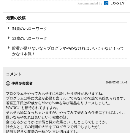
Recommended by
最新の投稿
54歳のハローワーク
53歳のハローワーク
貯蓄が足りないならプログラマやめなければいいじゃない！って
かなり本気！
コメント
2018/07/03 14:46
仲澤＠失業者
プログラムをやってみもせずに相談した可能性がありますね。
プログラムは特に大金が必要と言うわけでもないので誰でも始められます。
若宮正子氏は82歳からMacでSwiftを学び製品をリリースしました。
WWDCにも招待されてますよね。
そもそも論になっちゃいますが、やってみて好きなら仕事にすればよいし、
嫌いならやめれば良いという程度の話。
金になるかどうかは才能と努力次第といったところでしょうか。
社会人としての時間の大半をプログラマで過ごしましたが、
結局大好きな趣味の一種だと言い切れますし、