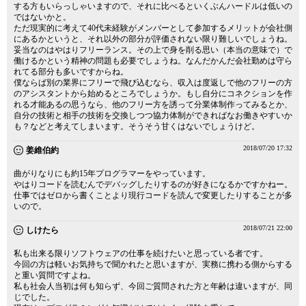
する方もいらっしゃいますので、それに比べるといくぶんハードルは低いの
ではないかと。
ただ現実的に考えて40代未経験がメンバーとして参加するメリットが会社側
にあるかというと、それ以外の部分が評価されない限り難しいでしょうね。
妥当なのはやはりフリーランス。その上で身を削る思い（本当の意味で）で
働けるかという精神の問題も必要でしょうね。なんだかんだ会社勤めは守ら
れてる部分も多いですからね。
僕ならば別の業界にフリーで飛び込むなら、収入は度返しで他のフリーの方
のアシスタントから始めるところでしょうか。もし自分にコネクションを作
れる才能あるの思うなら、他のフリー方を誘って分業体制作ってみるとか、
自分の技術と相手の技術を交換しつつ協力体制ができればなお働きやすいか
も？などと考えてしまいます。そうそう甘くはないでしょうけど。
2018/07/20 17:32
姜維伯約
曲がりなりにも約15年プログラマーをやっています。
やはりコードを読むんでデバッグしたりするのが好きになるかですかねー。
仕事ではゼロから書くことより現行コードを読んで変更したりすることが多
いので。
2018/07/21 22:00
しけたら
私も出来る限りソフトウェアの仕事を続けたいと思っている者です。
今回の方は軽いお気持ちで聞かれたと思いますが、実務に携わる側からする
と重い質問ですよね。
私も社会人当初は何も知らず、今回ご質問された方と年齢は違いますが、同
じでした。