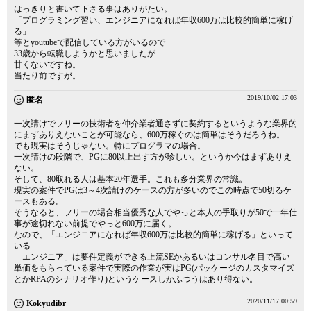
はっきりと書いて下さる事はありがたい。
「プログラミング習い、エンジニアになれば年収600万は比較的簡単に稼げ
る」
等とyoutubeで配信している方がいるので
33歳から転職しようかと思いましたが
甘くないですね。
当たり前ですが。
2019/10/02 17:03
匿名
一次請けでフリーの技術者を仲介業者通さずに契約するというような業界的
にまずありえないことが可能なら、600万稼ぐのは簡単はそうだろうね。
でも現実はそうじゃない。特にプログラマの場合。
一次請けの段階で、PGに80以上出す方が珍しい。というか今はまずありえ
ない。
そして、80取れる人は基本20年選手。これも多分業界の常識。
現実の案件でPGは3～4次請けのケースの方が多いのでこの時点で50切るケ
ースもある。
そうなると、フリーの場合相当優秀な人でやっと本人の手取りが50で一年仕
事が途切れない前提でやっと600万に届く。
なので、「エンジニアになれば年収600万は比較的簡単に稼げる」といって
いる
「エンジニア」は要件定義ができる上流SEかあるいはコンサル名目で高い
単価をもらっている案件で実際の作業が実はPG(パッケージのカスタマイズ
とかRPAのシナリオ作り)というケースしかふつうはあり得ない。
2020/11/17 00:59
Kokyudibr