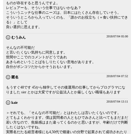
ものが存在すると思うんですよ。
レビュアーも、そういう仕事ではないかなあ？
こういうニッチな仕事のニーズは、日本にはたくさん存在していそう。
そういうところから入っていくのも、「誰かのお役立ち（＝食い扶持にでき
る）」として
良い選択に思えます。
2018/07/04 05:00
むうみん
そんなの不可能だ
と言いたくない気持ちに同意します。
世間やここでのコメントがどうであれ
あきらめということばをしりたくない意地があります。
自分がポンコツだからかそうおもいます。
2018/07/04 07:52
匿名
もうすぐ48です 45から独学してその後運用の仕事してからプログラマにな
りました sier とかは大変ですが公益法人とか厳しくない職場もあります
2018/07/04 13:11
kaie
＞それでも、「そんなの不可能だ」とはわたしは言いたくないのです。
とてもよくわかります。僕は質問者の人ともひでみさんと比べてもまだまだ
若い方なので、焦燥感はまた違ってくるのかと思いますが、年齢だけで判断
したくはないですね。
実際名だたる経営者様にも4,50代で畑違いの分野で起業されて成功されたり