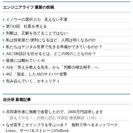
エンジニアライフ 最新の投稿
イノウーの選択 (13) 見えない不運
第743回 社畜を考える
判断は、正解を当てることではない
私は技術屋だ-便利になるほど、人間は弱くなるのか
私たちはデジタル世界で生きる準備ができているのか？
AIにDB設計を任せるとは、どこの何のことなのか？
最後には離れていくAI
AIを「答えを教える先生」から「判断の稽古相手」へ
482.「脱走」したAIのサイバー攻撃
包み込んでいく、セキュリティ
自分研 新着記事
共同著作者に無断で改変したので、2800万円請求します
「訴えてやる！」の前に読む IT訴訟 徹底解説（138）：
なぜ若手こそインフラを学ぶべき？ 無料で学べるネットワーク、
Linux、サーバ＆ストレージのeBook