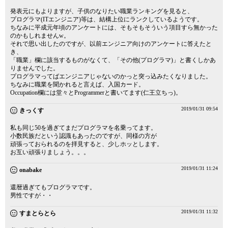
発表元にもよりますが、子供のなりたい職業ランキングを見ると、
プログラマ(ITエンジニア)等は、結構上位にランクしているようです。
ちなみに平成元年頃のアンケートには、そもそもそういう項目すら無かった
のかもしれませんw。
それで思い出したのですが、以前エンジニア向けのアンケートに答えたと
き、
「職業」欄に該当するものがなくて、「その他(プログラマ)」と書くしかあ
りませんでした。
プログラマってばエンジニアじゃないのかっと突っ込みたくなりました。
ちなみに職業を聞かれると言えば、入国カード。
Occupation欄には堂々とProgrammerと書いてます(仁王立ちっ)。
2019/01/31 09:54
きっくす
私も同じ50を過ぎてまだプログラマを名乗ってます。
小数民族だという認識もあったのですが、同様の方が
頑張っておられるのを拝見すると、少しホッとします。
お互い頑張りましょう。。。
2019/01/31 11:24
onabake
還暦過ぎてもプログラマです。
男性ですが・・
2019/01/31 11:32
すまとらとら