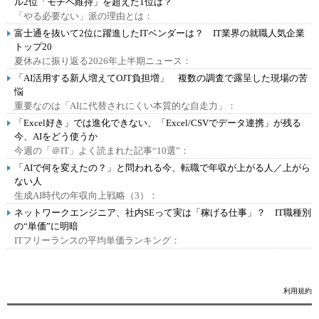
ル2位「モチベ維持」を超えた1位は？
「やる必要ない」派の理由とは：
富士通を抜いて2位に躍進したITベンダーは？ IT業界の就職人気企業
トップ20
夏休みに振り返る2026年上半期ニュース：
「AI活用する新人増えてOJT負担増」 複数の調査で露呈した現場の苦
悩
重要なのは「AIに代替されにくい本質的な自走力」：
「Excel好き」では進化できない、「Excel/CSVでデータ連携」が残る
今、AIをどう使うか
今週の「＠IT」よく読まれた記事“10選”：
「AIで何を変えたの？」と問われる今、転職で年収が上がる人／上がら
ない人
生成AI時代の年収向上戦略（3）：
ネットワークエンジニア、社内SEって実は「稼げる仕事」？ IT職種別
の“単価”に明暗
ITフリーランスの平均単価ランキング：
利用規約