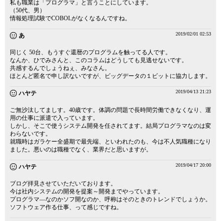
私も職業は「プログラマ」と言うことにしています。
（50代、男）
情報処理試験でCOBOLがなくなるんですね。
2019/02/01 02:53
あ
同じく 50台、もうすぐ還暦のプログラムを触ってる人です。
なんか、ひでみさんと、このコラムはどうしても見逃せないです。
共感するんでしょうねぇ、みなさん。
ほとんど匿名で申し訳ないですが、ビッグデータの１ビットに協力します。
2019/04/13 21:23
ハヤテ
ご無沙汰してましす。40歳です。体調の問題で長時間労働できなくなり、運
用の仕事に派遣で入っています。
しかし、そこで使うシステム開発を任されてます。結局プログラマなのは変
わらないです。
就職時はガラケー全盛期で最先端、といわれたのも、今は不人気職種になり
ました。悪いのは職種でなく、業界だと思いますが。
2019/04/17 20:00
ハヤテ
ブログ拝見させていただいております。
今は社内システムの開発を提案～開発までやっています。
プログラマ―なのかソフ開なのか、呼称はそのときのトレンドでしょうか。
ソフトウェア作る仕事、って感じですね。