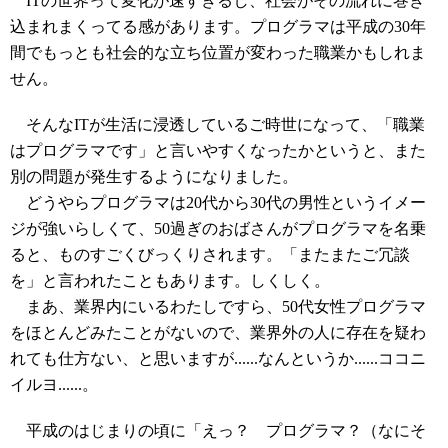
ITの世界って変化が速すぎるし、社会がその流れに巻き
込まれまくってる感があります。プログラマは平成の30年
間でもっとも社会的な立ち位置が変わった職業かもしれま
せん。
そんなITが生活に浸透しているご時世になって、「職業
はプログラマです」と言いやすくなったかというと、また
別の問題が発生するようになりました。
どうやらプログラマは20代から30代の男性というイメー
ジが強いらしくて、50過ぎのおばさんがプログラマを名乗
ると、ものすごくびっくりされます。「またまたご冗談
を」と言われたこともあります。しくしく。
まあ、業界内にいるわたしですら、50代女性プログラマ
をほとんどみたことがないので、業界外の人に存在を疑わ
れても仕方ない、と思いますが......なんというか......ココニ
イルヨ......。
平成のはじまりの頃に「えっ？ プログラマ？（なにそ