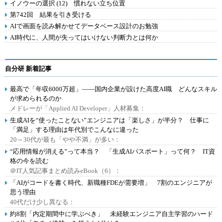
イノウーの選択 (12) 慣れない立ち位置
第742回 結果を引き受ける
AIで画面を読み解かせてデータベース設計のお勉強
AI時代に、人間が失ってはいけない判断力とは何か
自分研 新着記事
最高で「年収6000万超」――国内企業が設けた高度AI職 どんなスキル
が求められるのか
メドレーが「Applied AI Developer」人材募集：
生成AIを“使ったことない”エンジニアは「楽しさ」が半分？ 仕事に
「満足」する理由は年代別でこんなに違った
20～30代が最も「やや不満」が多い：
“応用情報が消える”って本当？ 「生成AIパスポート」って何？ IT資
格の今を読む
＠IT人気記事まとめ読みeBook（6）：
「AIがコードを書く時代、新職種FDEが需要増」 7割のエンジニアが
思う理由
40代だけ少し異なる：
約8割「内定期間中に学ぶべき」 未経験エンジニア自主学習のハード