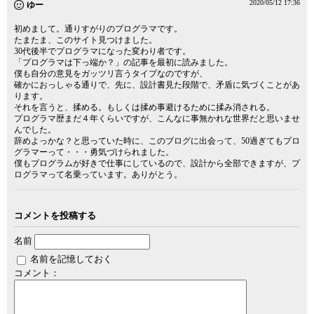
2020/05/12 17:36
ゆー
初めまして。通りすがりのプログラマです。
たまたま、このサイト見つけました。
30代後半でプログラマになった変わり者です。
「プログラマは下っ端か？」の記事を最初に読みました。
僕も自分の意見をガッツリ言うタイプなのですが、
確かにおっしゃる通りで、先に、設計書見た段階で、矛盾に気づくことがあ
ります。
それを言うと、揉める。もしくは揉め事避けるために揉み消される。
プログラマ歴まだ４年くらいですが、こんなに事無かれな世界だと思いませ
んでした。
辞めよっかな？と思っていた時に、このブログに出会って、50過ぎてもプロ
グラマーって・・・勇気づけられました。
僕もプログラムが好きで仕事にしているので、設計から全部できますが、プ
ログラマって名乗っています。ありがとう。
コメントを投稿する
名前
名前を記憶しておく
コメント：