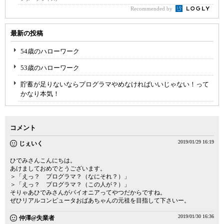
Recommended by
最新の投稿
54歳のハローワーク
53歳のハローワーク
貯蓄が足りないならプログラマやめなければいいじゃない！って
かなり本気！
コメント
2019/01/29 16:19
じぇいく
ひでみさんこんにちは。
あけましておめでとうございます。
＞「えっ？ プログラマ？（なにそれ？）」
＞「えっ？ プログラマ？（この人が？）」
そりゃあひでみさんがパイオニアってやつだからですね。
ぜひリアルコンピュータおばあちゃんの元祖を目指して下さいー。
2019/01/30 16:36
仲澤@失業者