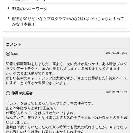
53歳のハローワーク
貯蓄が足りないならプログラマやめなければいいじゃない！って
かなり本気！
コメント
2021/01/21 18:35
kaza
59歳で転職活動をしました。運よく、次の会社が見つかり、ある時はプログ
ラマやアーキテクト、etcの仕事をしえちます。還暦をまもなく迎えます
が、そのまま活動ができます。
新しい技術のキャッチアップは大変ですが、今までに蓄積した知識をベース
にすることで何とか習得できています。
2021/01/21 19:22
仲澤＠失業者
「カン」を超えてしまった老人プログラマの仲澤です。
あと20年はやります(仁王立ち)。
仕事があるってことはありがたいですよね。
読んでいて、無収入となり電気水道ガスの全てを止められた数か月の事を思
い出しました。
当時は30歳くらいだったので真っ暗闇でも元気に眠れましたが、今そうなっ
たら残りの人生は天にお返しするかもしれません。