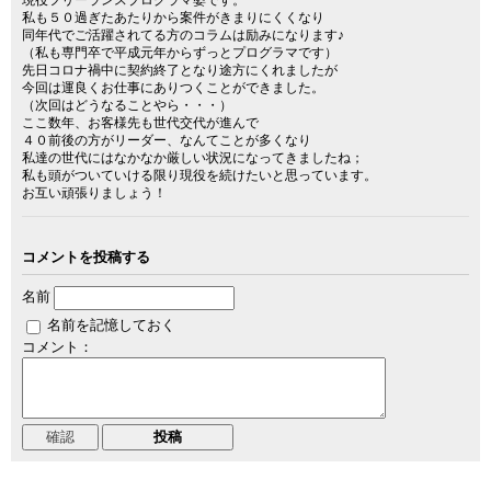
現役フリーランスプログラマ婆です。
私も５０過ぎたあたりから案件がきまりにくくなり
同年代でご活躍されてる方のコラムは励みになります♪
（私も専門卒で平成元年からずっとプログラマです）
先日コロナ禍中に契約終了となり途方にくれましたが
今回は運良くお仕事にありつくことができました。
（次回はどうなることやら・・・）
ここ数年、お客様先も世代交代が進んで
４０前後の方がリーダー、なんてことが多くなり
私達の世代にはなかなか厳しい状況になってきましたね；
私も頭がついていける限り現役を続けたいと思っています。
お互い頑張りましょう！
コメントを投稿する
名前
名前を記憶しておく
コメント：