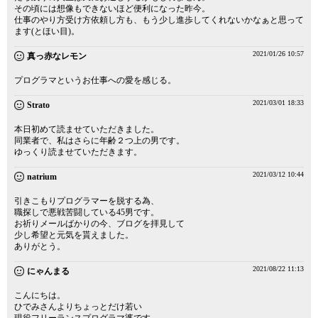
その頃には想像もできないほど便利になった昨今。
仕事のやり方受け方依頼し方も、もう少し進歩してくれないかなぁと思って
ます(とほい目)。
2021/01/26 10:57
真っ赤なレモン
プログラマというお仕事への愛を感じる。
2021/03/01 18:33
Strato
本日初めて読ませていただきました。
同業者で、私はさらに年齢２つ上の男です。
ゆっくり読ませていただきます。
2021/03/12 10:44
natrium
引きこもりプログラマーを脱する為、
職探しで悪戦苦闘している45男です。
お祈りメールばかりの今、ブログを拝見して
少し希望と元気を貰えました。
ありがとう。
2021/08/22 11:13
にゃんまる
こんにちは。
ひでみさんよりちょっとだけ若い