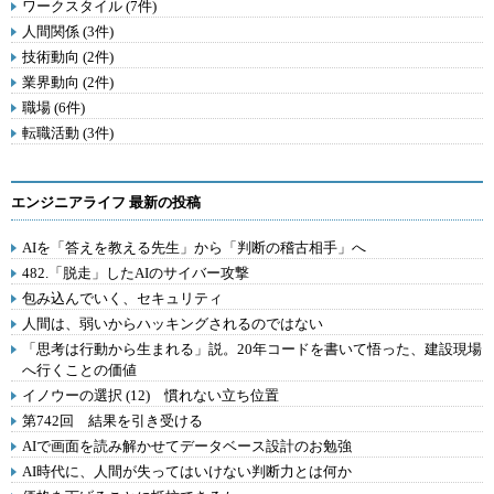
ワークスタイル (7件)
人間関係 (3件)
技術動向 (2件)
業界動向 (2件)
職場 (6件)
転職活動 (3件)
エンジニアライフ 最新の投稿
AIを「答えを教える先生」から「判断の稽古相手」へ
482.「脱走」したAIのサイバー攻撃
包み込んでいく、セキュリティ
人間は、弱いからハッキングされるのではない
「思考は行動から生まれる」説。20年コードを書いて悟った、建設現場
へ行くことの価値
イノウーの選択 (12) 慣れない立ち位置
第742回 結果を引き受ける
AIで画面を読み解かせてデータベース設計のお勉強
AI時代に、人間が失ってはいけない判断力とは何か