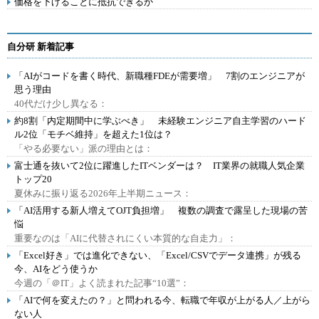
価格を下げることに抵抗できるか
自分研 新着記事
「AIがコードを書く時代、新職種FDEが需要増」 7割のエンジニアが
思う理由
40代だけ少し異なる：
約8割「内定期間中に学ぶべき」 未経験エンジニア自主学習のハード
ル2位「モチベ維持」を超えた1位は？
「やる必要ない」派の理由とは：
富士通を抜いて2位に躍進したITベンダーは？ IT業界の就職人気企業
トップ20
夏休みに振り返る2026年上半期ニュース：
「AI活用する新人増えてOJT負担増」 複数の調査で露呈した現場の苦
悩
重要なのは「AIに代替されにくい本質的な自走力」：
「Excel好き」では進化できない、「Excel/CSVでデータ連携」が残る
今、AIをどう使うか
今週の「＠IT」よく読まれた記事“10選”：
「AIで何を変えたの？」と問われる今、転職で年収が上がる人／上がら
ない人