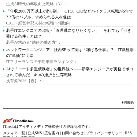
生成AI時代の年収向上戦略（3）：
「年収2000万円以上が約6割」 CTO、CIOなどハイクラス転職が5年で
2.2倍のバブル、求められる人材像は
CXO・経営幹部人材の転職市場動向：
若手ITエンジニアの5割が「管理職になりたくない」 それでも「引き
受ける条件」とは？
若手が求める“納得の働き方”：
ネットワークエンジニア、社内SEって実は「稼げる仕事」？ IT職種別
の“単価”に明暗
ITフリーランスの平均単価ランキング：
AIで「コード多重債務者」の世界線へ――新卒エンジニアが実務でボコ
されて学んだ、4つの挫折と生存戦略
技育祭2026【春】：
利用規約
ITmediaはアイティメディア株式会社の登録商標です。
メディア一覧
|
公式SNS
|
広告案内
|
お問い合わせ
|
プライバシーポリシー
|
RSS
|