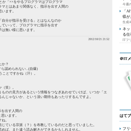
とか「××をやるプログラマはプログラマ
今週の
ラマとはあまり関係なく、指示を出す人間の
「A
思います。
収が
「自分が指示を受ける」とはなんなのか
生成
していって、プログラマに指示を出す
ネッ
手は無い様に思います。
る仕
2012/10/21 21:52
IT
＠IT
たか？
認められない...(自爆)
いうことですかね（汗）。
か（笑）。
うものの見方があるという情報をつなぎあわせていけば、いつか「エ
るんじゃないか、という淡い期待もあったりするんですよ。
示を出す人間の
と思います。
はてブ
すね。
信じている宗派（？）を布教しているのだと思っていました。
フリ
読めば、また違う読み解きができるかもしれません。