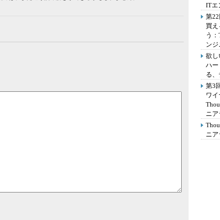
IT
第2
買え
う：
ンジ
欲し
ハー
る、
第3
ワイ
Th
ニア
Th
ニア