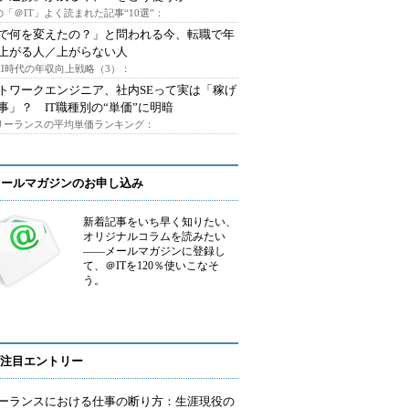
「＠IT」よく読まれた記事“10選”：
Iで何を変えたの？」と問われる今、転職で年
上がる人／上がらない人
AI時代の年収向上戦略（3）：
トワークエンジニア、社内SEって実は「稼げ
事」？ IT職種別の“単価”に明暗
フリーランスの平均単価ランキング：
メールマガジンのお申し込み
新着記事をいち早く知りたい、
オリジナルコラムを読みたい
――メールマガジンに登録し
て、＠ITを120％使いこなそ
う。
注目エントリー
ーランスにおける仕事の断り方：生涯現役の