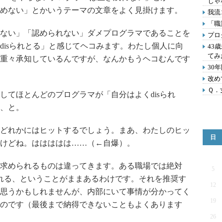
じゃ
めない」とかいうテーマの文章をよく見掛けます。
我流
「職
ない」「認められない」ダメプログラマであることを
プロ
disられとる」と感じてヘコみます。わたし個人に向
43
てみ
重々承知しているんですが、なんかもうヘコむんです
30
改め
Ｑ．
てほとんどのプログラマが「自分はよくdisられ
、と。
どれかにはヒットするでしょう。まあ、わたしのヒッ
日
けどね。ははははは……（←自爆）。
求められるものは違ってきます。ある職場では絶対
5
れる、ということがままあるわけです。それを推奨す
12
思うかもしれませんが、内部にいて事情が分かってく
19
のです（最後まで納得できないこともよくあります
26