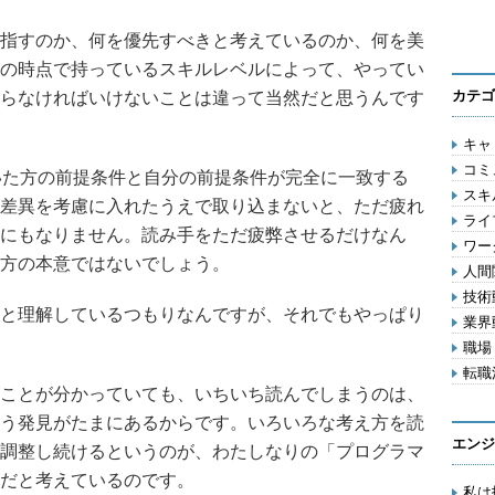
指すのか、何を優先すべきと考えているのか、何を美
の時点で持っているスキルレベルによって、やってい
カテゴ
らなければいけないことは違って当然だと思うんです
キャリ
コミ
いた方の前提条件と自分の前提条件が完全に一致する
スキル
差異を考慮に入れたうえで取り込まないと、ただ疲れ
ライフ
にもなりません。読み手をただ疲弊させるだけなん
ワー
方の本意ではないでしょう。
人間関
技術動
と理解しているつもりなんですが、それでもやっぱり
業界動
職場 
転職活
ことが分かっていても、いちいち読んでしまうのは、
う発見がたまにあるからです。いろいろな考え方を読
エンジ
調整し続けるというのが、わたしなりの「プログラマ
だと考えているのです。
私は