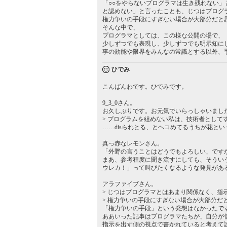
「○○をやらないプログラマは生き残れない」
と認めない」と言ったことも、じつはプログ
権力争いの手段にすぎない場合が大部分だと
そんな中で、
プログラマとしては、この様な公開の場で、
少しずつでも表現し、少しずつでも明示知に
事の効能や限界をみんなの常識とする以外、
ひでみ
こんばんわです。ひでみです。
9_3_0さん。
お久しぶりです。お元気でいらっしゃいまし
> プログラムを組めない私は、技術者としてすら
……disられとる、とヘコめてるうちが花と
真っ赤なレモンさん。
「外野の言うことはどうでもよろしい」です
まあ、参考程度に聞き流すにしても、そうい
ウレカ！」って叫びたくなるような発見があ
アラファイブさん。
> じつはプログラマとはあまり関係なく、指
> 権力争いの手段にすぎない場合が大部分だ
「権力争いの手段」という発想はなかったで
ああいった記事はプログラマたちが、自分が
指示を出す側の視点で書かれていると考えて