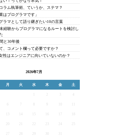
ない！ってかなり本気！
コラム執筆術、ていうか、ステマ？
業はプログラマです」
グラマとして語り継ぎたい10の言葉
歳未経験からプログラマになるルートを検討し
た
年間と30年後
て、コメント欄って必要ですか？
女性はエンジニアに向いていないのか？
2026年7月
月
火
水
木
金
土
1
2
3
4
6
7
8
9
10
11
13
14
15
16
17
18
20
21
22
23
24
25
27
28
29
30
31