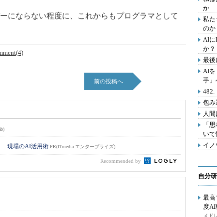
か
ーにならない程度に、これからもプログラマとして
私た
のか
AI
か？
mment(4)
最後
AI
手」
前の投稿へ
48
包み
人間
「思
b)
いて
イノ
！ 現場のAI活用術
PR(ITmedia エンタープライズ)
Recommended by
自分研
最高
度A
メドレ