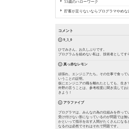
53歳のハローワーク
貯蓄が足りないならプログラマやめな
コメント
9_3_0
ひでみさん、お久しぶりです。
プログラムを組めない私は、技術者としてすら認
真っ赤なレモン
頑張れ、エンジニアたち。その仕事で食って
いうことの証明。
仮にエンジニアの職を離れたとしても、生き
外野の言うことは、参考程度に聞き流してお
きよう！
アラファイブ
プログラマは、みんなの為の仕組みを作って
受け付けない形になっているのが問題では無
かといって指示を出す人間がたくさんになる
なるのは必然でそれはそれで問題です。