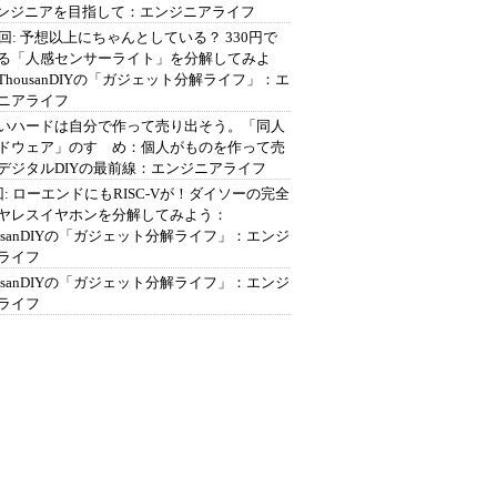
エンジニアを目指して：エンジニアライフ
2回: 予想以上にちゃんとしている？ 330円で
る「人感センサーライト」を分解してみよ
ThousanDIYの「ガジェット分解ライフ」：エ
ニアライフ
いハードは自分で作って売り出そう。「同人
ドウェア」のすゝめ：個人がものを作って売
デジタルDIYの最前線：エンジニアライフ
回: ローエンドにもRISC-Vが！ダイソーの完全
ヤレスイヤホンを分解してみよう：
ousanDIYの「ガジェット分解ライフ」：エンジ
ライフ
ousanDIYの「ガジェット分解ライフ」：エンジ
ライフ