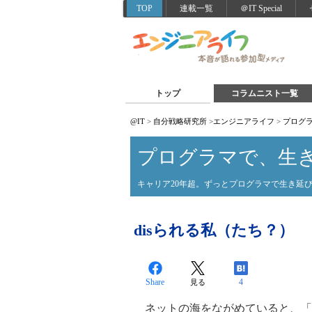
TOP
連載一覧
＠IT Special
トップ
コラムニスト一覧
@IT
>
自分戦略研究所
>
エンジニアライフ
>
プログ
プログラマで、生
キャリア20年超。ずっとプログラマで生き延
disられる私（たち？）
Share
4
見る
ネットの海をながめていると、「○