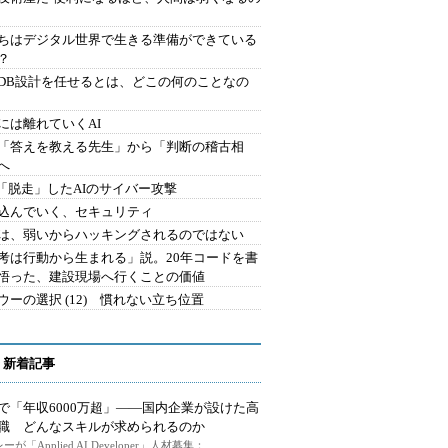
ちはデジタル世界で生きる準備ができている
？
にDB設計を任せるとは、どこの何のことなの
には離れていくAI
を「答えを教える先生」から「判断の稽古相
へ
2.「脱走」したAIのサイバー攻撃
込んでいく、セキュリティ
は、弱いからハッキングされるのではない
考は行動から生まれる」説。20年コードを書
悟った、建設現場へ行くことの価値
ウーの選択 (12) 慣れない立ち位置
 新着記事
で「年収6000万超」――国内企業が設けた高
I職 どんなスキルが求められるのか
ーが「Applied AI Developer」人材募集：