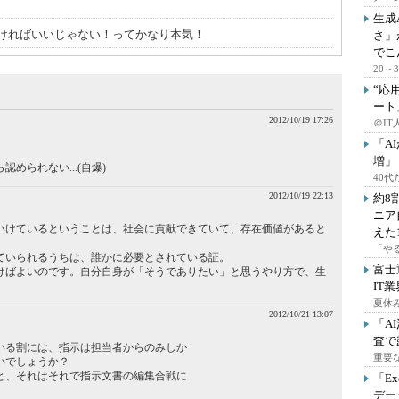
生成
ければいいじゃない！ってかなり本気！
さ」
でこ
20
“応
ート
2012/10/19 17:26
＠IT
「A
増」
められない...(自爆)
40
2012/10/19 22:13
約8
ニア
いけているということは、社会に貢献できていて、存在価値があると
えた
「や
ていられるうちは、誰かに必要とされている証。
富士
けばよいのです。自分自身が「そうでありたい」と思うやり方で、生
IT
夏休
2012/10/21 13:07
「A
査で
いる割には、指示は担当者からのみしか
重要
いでしょうか？
と、それはそれで指示文書の編集合戦に
「E
デー