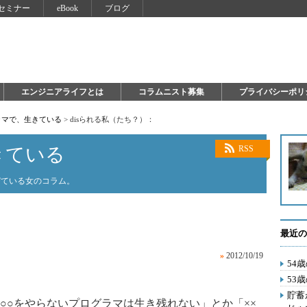
セミナー
eBook
ブログ
エンジニアライフとは
コラムニスト募集
プライバシーポリ
ラマで、生きている
>
disられる私（たち？）：
きている
RSS
びている女のコラム。
最近の
»
2012/10/19
54
53
貯蓄
○をやらないプログラマは生き残れない」とか「××