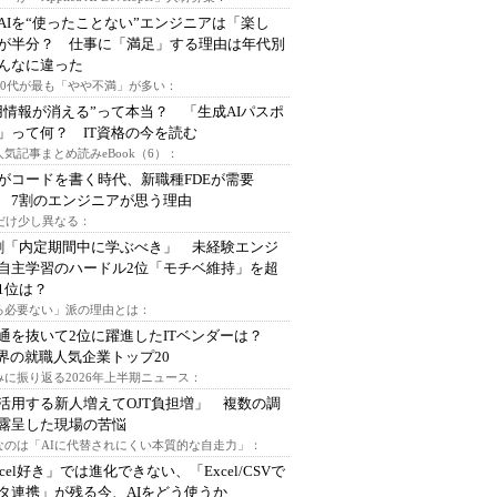
AIを“使ったことない”エンジニアは「楽し
が半分？ 仕事に「満足」する理由は年代別
んなに違った
～30代が最も「やや不満」が多い：
用情報が消える”って本当？ 「生成AIパスポ
」って何？ IT資格の今を読む
人気記事まとめ読みeBook（6）：
Iがコードを書く時代、新職種FDEが需要
 7割のエンジニアが思う理由
代だけ少し異なる：
割「内定期間中に学ぶべき」 未経験エンジ
自主学習のハードル2位「モチベ維持」を超
1位は？
る必要ない」派の理由とは：
通を抜いて2位に躍進したITベンダーは？
業界の就職人気企業トップ20
みに振り返る2026年上半期ニュース：
I活用する新人増えてOJT負担増」 複数の調
露呈した現場の苦悩
なのは「AIに代替されにくい本質的な自走力」：
xcel好き」では進化できない、「Excel/CSVで
タ連携」が残る今、AIをどう使うか