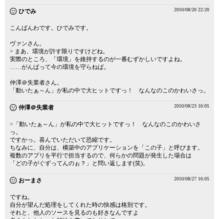
2010/08/20 22:20
ひでみ
こんばんわです。ひでみです。
ヴァンさん。
> まあ、環境が許す限りですけどね。
実際のところ、「環境」を維持するのが一番むずかしいですよね。
……がんばって今の環境を守らねば。
仲澤＠失業者さん。
「動いたぁ～ん」が私の中で大ヒットですっ！ なんなのこのかわいさっ。
2010/08/23 16:05
仲澤＠失業者
>「動いたぁ～ん」が私の中で大ヒットですっ！ なんなのこのかわいさ
っ。
ですかっ。喜んでいただいて恐縮です。
ちなみに、自分は、構築中のアプリケーションを「この子」と呼びます。
複数のアプリを平行で担当するので、何らかの問題が発生した場合は
「どの子がぐずってんのぉ？」と問い返します(笑)。
2010/08/27 16:05
おーまさ
ですね。
自分が望んだ処理をしてくれた時の快感は格別です。
それと、他人のソースを見るのも好きなんですよ