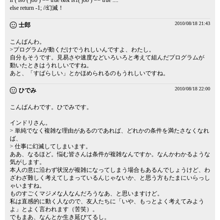
if ( is0 ( job ) == true && is1( job ) == true ....
else return -1; //幻滅！
2010/08/18 21:43
士郎
こんばんわ。
>プログラムが動くだけでうれしいんですよ、わたし。
自分もそうです。見易さや速度などいろいろと考えて組んだプログラムが
動いたときはうれしいですね。
あと、「すばらしい」とかほめられるのもうれしいですね。
2010/08/18 22:00
ひでみ
こんばんわです。ひでみです。
インドリさん。
> 単純でなく複雑な理由があるのであれば、どれかの条件を満たさなくなれ
ば、
> 仕事に幻滅してしまいます。
ああ、なるほど。悩む皆さんは条件が複雑なんですか。なんかわかるような
気がします。
本人の意に沿わず状況が複雑になってしまう場合もあるんでしょうけど、わ
ざわざ難しく考えてしまっているんじゃないか、と思う方もたまにいらっし
ゃいますね。
ものすごくマジメな人なんだろうなあ、と思いますけど。
私は直感的に動く人なので、友人たちに「いや、もっとよく考えてみよう
よ」とよく言われます（苦笑）。
でもまあ、なんとか生き延びてるし。