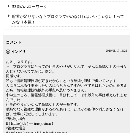
53歳のハローワーク
貯蓄が足りないならプログラマやめなければいいじゃない！って
かなり本気！
コメント
2010/08/17 18:26
インドリ
お久しぶりです。
＞ プログラマにとっての仕事のやりがいなんて、そんな単純なもの十分な
んじゃないんですかね。多分。
同感です。
私も「情報処理技術が好きだから」という単純な理由で働いています。
人に喜ばれる仕事をしたいのはもちろんですが、何で喜ばれたいのかを考え
た時、情報処理技術以外の手段を思いつきません。
中学生のころ、情報処理技術に一目ぼれして、それ以外の事は考えられませ
んでした。
仕事のやりがいなんて単純なものが一番です。
単純でなく複雑な理由があるのであれば、どれかの条件を満たさなくなれ
ば、仕事に幻滅してしまいます。
//単純な場合
if ( isLike( job ) == true ) return 1;
//複雑な場合