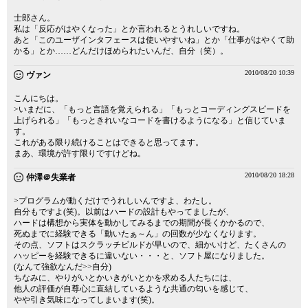
士郎さん。
私は「反応がはやくなった」とか言われるとうれしいですね。
あと「このユーザインタフェースは使いやすいね」とか「仕事がはやくて助
かる」とか……どんだけほめられたいんだ、自分（笑）。
2010/08/20 10:39
ヴァン
こんにちは。
>いまだに、「もっと言語を覚えられる」「もっとコーディングスピードを
上げられる」「もっときれいなコードを書けるようになる」と信じていま
す。
これがある限り続けることはできると思ってます。
まあ、環境が許す限りですけどね。
2010/08/20 18:28
仲澤＠失業者
>プログラムが動くだけでうれしいんですよ、わたし。
自分もですよ(笑)。以前はハードの設計もやってましたが、
ハードは構想から実体を動かしてみるまでの期間が長くかかるので、
死ぬまでに経験できる「動いたぁ～ん」の回数が少なくなります。
その点、ソフトはスクラッチビルドが早いので、細かいけど、たくさんの
ハッピーを経験できるに違いない・・・と、ソフト屋になりました。
(なんて強欲なんだ>>自分)
ちなみに、やりがいとかいきがいとかを求める人たちには、
他人の評価が自尊心に直結しているような共通の匂いを感じて、
やや引き気味になってしまいます(笑)。