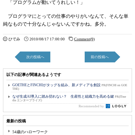
「プログラムが動いてうれしい！」
プログラマにとっての仕事のやりがいなんて、そんな単
純なもので十分なんじゃないんですかね。多分。
ひでみ
2010/08/17 17:00:00
Comment(9)
次の投稿へ
前の投稿へ
以下の記事が関連あるようです
GOETHEとFINCHIがタッグを組み、新メディアを創設
PR(FINCHI on GOE
THE)
なぜ生成AI導入に踏み切れない？ 生産性と組織力を高める鍵
PR(ITme
dia エンタープライズ)
Recommended by
最新の投稿
54歳のハローワーク