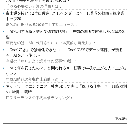
ル2位「モチベ維持」を超えた1位は？
「やる必要ない」派の理由とは：
富士通を抜いて2位に躍進したITベンダーは？ IT業界の就職人気企業
トップ20
夏休みに振り返る2026年上半期ニュース：
「AI活用する新人増えてOJT負担増」 複数の調査で露呈した現場の苦
悩
重要なのは「AIに代替されにくい本質的な自走力」：
「Excel好き」では進化できない、「Excel/CSVでデータ連携」が残る
今、AIをどう使うか
今週の「＠IT」よく読まれた記事“10選”：
「AIで何を変えたの？」と問われる今、転職で年収が上がる人／上がら
ない人
生成AI時代の年収向上戦略（3）：
ネットワークエンジニア、社内SEって実は「稼げる仕事」？ IT職種別
の“単価”に明暗
ITフリーランスの平均単価ランキング：
利用規約