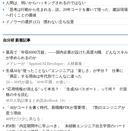
人間は、弱いからハッキングされるのではない
「思考は行動から生まれる」説。20年コードを書いて悟った、建設現場
へ行くことの価値
イノウーの選択 (12) 慣れない立ち位置
自分研 新着記事
最高で「年収6000万超」――国内企業が設けた高度AI職 どんなスキル
が求められるのか
メドレーが「Applied AI Developer」人材募集：
生成AIを“使ったことない”エンジニアは「楽しさ」が半分？ 仕事に
「満足」する理由は年代別でこんなに違った
20～30代が最も「やや不満」が多い：
“応用情報が消える”って本当？ 「生成AIパスポート」って何？ IT資
格の今を読む
＠IT人気記事まとめ読みeBook（6）：
「AIがコードを書く時代、新職種FDEが需要増」 7割のエンジニアが
思う理由
40代だけ少し異なる：
約8割「内定期間中に学ぶべき」 未経験エンジニア自主学習のハード