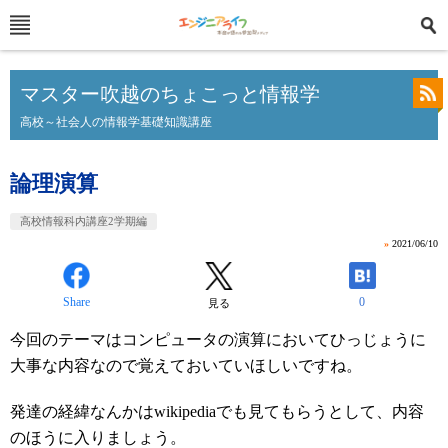
マスター吹越のちょこっと情報学
高校～社会人の情報学基礎知識講座
論理演算
高校情報科内講座2学期編
»
2021/06/10
Share
0
見る
今回のテーマはコンピュータの演算においてひっじょうに
大事な内容なので覚えておいていほしいですね。
発達の経緯なんかはwikipediaでも見てもらうとして、内容
のほうに入りましょう。