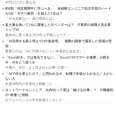
40代だけ少し異なる：
約8割「内定期間中に学ぶべき」 未経験エンジニア自主学習のハード
ル2位「モチベ維持」を超えた1位は？
「やる必要ない」派の理由とは：
富士通を抜いて2位に躍進したITベンダーは？ IT業界の就職人気企業
トップ20
夏休みに振り返る2026年上半期ニュース：
「AI活用する新人増えてOJT負担増」 複数の調査で露呈した現場の苦
悩
重要なのは「AIに代替されにくい本質的な自走力」：
「Excel好き」では進化できない、「Excel/CSVでデータ連携」が残る
今、AIをどう使うか
今週の「＠IT」よく読まれた記事“10選”：
「AIで何を変えたの？」と問われる今、転職で年収が上がる人／上がら
ない人
生成AI時代の年収向上戦略（3）：
ネットワークエンジニア、社内SEって実は「稼げる仕事」？ IT職種別
の“単価”に明暗
ITフリーランスの平均単価ランキング：