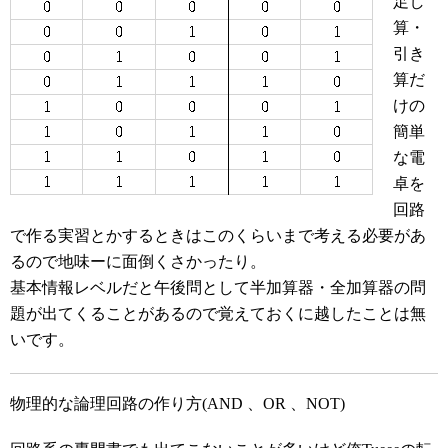
足し
算・
引き
算だ
けの
簡単
な電
卓を
回路
で作る実習とかするときはこのくらいまで考える必要があ
るので地味ーに面倒くさかったり。
基本情報レベルだと午後問として半加算器・全加算器の問
題が出てくることがあるので覚えておくに越したことは無
いです。
物理的な論理回路の作り方(AND 、OR 、NOT)