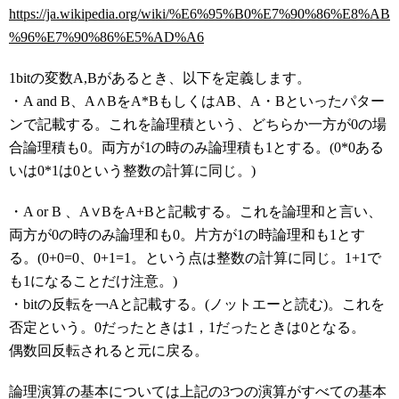
https://ja.wikipedia.org/wiki/%E6%95%B0%E7%90%86%E8%AB
%96%E7%90%86%E5%AD%A6
1bitの変数A,Bがあるとき、以下を定義します。
・A and B、A∧BをA*BもしくはAB、A・Bといったパター
ンで記載する。これを論理積という、どちらか一方が0の場
合論理積も0。両方が1の時のみ論理積も1とする。(0*0ある
いは0*1は0という整数の計算に同じ。)
・A or B 、A∨BをA+Bと記載する。これを論理和と言い、
両方が0の時のみ論理和も0。片方が1の時論理和も1とす
る。(0+0=0、0+1=1。という点は整数の計算に同じ。1+1で
も1になることだけ注意。)
・bitの反転を￢Aと記載する。(ノットエーと読む)。これを
否定という。0だったときは1，1だったときは0となる。
偶数回反転されると元に戻る。
論理演算の基本については上記の3つの演算がすべての基本