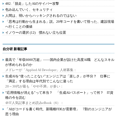
482.「脱走」したAIのサイバー攻撃
包み込んでいく、セキュリティ
人間は、弱いからハッキングされるのではない
「思考は行動から生まれる」説。20年コードを書いて悟った、建設現場
へ行くことの価値
イノウーの選択 (12) 慣れない立ち位置
自分研 新着記事
最高で「年収6000万超」――国内企業が設けた高度AI職 どんなスキル
が求められるのか
メドレーが「Applied AI Developer」人材募集：
生成AIを“使ったことない”エンジニアは「楽しさ」が半分？ 仕事に
「満足」する理由は年代別でこんなに違った
20～30代が最も「やや不満」が多い：
“応用情報が消える”って本当？ 「生成AIパスポート」って何？ IT資
格の今を読む
＠IT人気記事まとめ読みeBook（6）：
「AIがコードを書く時代、新職種FDEが需要増」 7割のエンジニアが
思う理由