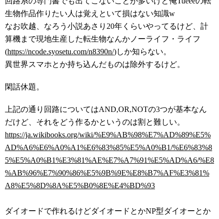
回路系の専門書でも出てこないことが多いけど俺Tueeeの転
生物作品作りたい人は覚えといて損はない知識w
なお吹越、なろう小説あさり20年くらいやってるけど、計
算機まで現地生産した転生物なんかノーライフ・ライフ
(
https://ncode.syosetu.com/n8390n/
)しか知らない。
異世界スマホとか持ち込んだものは除外するけど。
閑話休題。
上記の通り回路についてはAND,OR,NOTの3つが基本なん
だけど、それをどう作るかというのは割と難しい。
https://ja.wikibooks.org/wiki/%E9%AB%98%E7%AD%89%E5%
AD%A6%E6%A0%A1%E6%83%85%E5%A0%B1/%E6%83%8
5%E5%A0%B1%E3%81%AE%E7%A7%91%E5%AD%A6/%E8
%AB%96%E7%90%86%E5%9B%9E%E8%B7%AF%E3%81%
A8%E5%8D%8A%E5%B0%8E%E4%BD%93
ダイオードで作れるけどダイオードとかNP型ダイオーとか