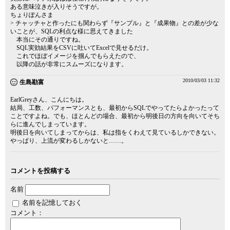
ある意味泣きが入りそうですが。
ちょりぽんさま
> チャッチャと作ったにも関わらず『サンプル』と『成果物』との差が少な
いことが、SQLの利点な様に思えてきました
本当にその通りですね。
SQL実効結果をCSVに吐いてExcelで見せるだけ。
これでほぼイメージを掴んでもらえたので、
以降の話が非常にスムーズになります。
2010/03/03 11:32
生島勘富
EarlGreyさん、こんにちは。
結局、工数、パフォーマンスとも、最初からSQLでやってたらよかったって
ことですよね。でも、ほとんどの場合、最初から明後日の方向を向いてそち
らに進んでしまっています。
明後日を向いてしまってからは、私は指をくわえて見ているしかできない。
やっぱり、上流が変わるしかないと……。
コメントを投稿する
名前
名前を記憶しておく
コメント：