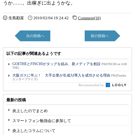
うか……。出稼ぎに出ようかな。
生島勘富
2010/02/04 19:24:42
Comment(16)
次の投稿へ
前の投稿へ
以下の記事が関連あるようです
GOETHEとFINCHIがタッグを組み、新メディアを創設
PR(FINCHI on GOE
THE)
大阪ガスに学ぶ！ 大手企業が生成AI導入を成功させる理由
PR(ITmedia
エンタープライズ)
Recommended by
最新の投稿
炎上したのでまとめ
スマートフォン勉強会に参加して
炎上したコラムについて