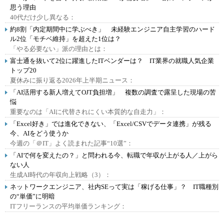
思う理由
40代だけ少し異なる：
約8割「内定期間中に学ぶべき」 未経験エンジニア自主学習のハード
ル2位「モチベ維持」を超えた1位は？
「やる必要ない」派の理由とは：
富士通を抜いて2位に躍進したITベンダーは？ IT業界の就職人気企業
トップ20
夏休みに振り返る2026年上半期ニュース：
「AI活用する新人増えてOJT負担増」 複数の調査で露呈した現場の苦
悩
重要なのは「AIに代替されにくい本質的な自走力」：
「Excel好き」では進化できない、「Excel/CSVでデータ連携」が残る
今、AIをどう使うか
今週の「＠IT」よく読まれた記事“10選”：
「AIで何を変えたの？」と問われる今、転職で年収が上がる人／上がら
ない人
生成AI時代の年収向上戦略（3）：
ネットワークエンジニア、社内SEって実は「稼げる仕事」？ IT職種別
の“単価”に明暗
ITフリーランスの平均単価ランキング：