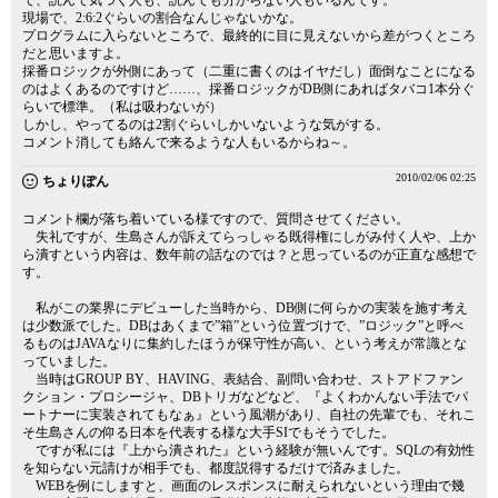
で、読んで気づく人も、読んでも分からない人もいるんです。
現場で、2:6:2ぐらいの割合なんじゃないかな。
プログラムに入らないところで、最終的に目に見えないから差がつくところ
だと思いますよ。
採番ロジックが外側にあって（二重に書くのはイヤだし）面倒なことになる
のはよくあるのですけど……、採番ロジックがDB側にあればタバコ1本分ぐ
らいで標準。（私は吸わないが）
しかし、やってるのは2割ぐらいしかいないような気がする。
コメント消しても絡んで来るような人もいるからね～。
2010/02/06 02:25
ちょりぽん
コメント欄が落ち着いている様ですので、質問させてください。
失礼ですが、生島さんが訴えてらっしゃる既得権にしがみ付く人や、上か
ら潰すという内容は、数年前の話なのでは？と思っているのが正直な感想で
す。
私がこの業界にデビューした当時から、DB側に何らかの実装を施す考え
は少数派でした。DBはあくまで”箱”という位置づけで、”ロジック”と呼べ
るものはJAVAなりに集約したほうが保守性が高い、という考えが常識とな
っていました。
当時はGROUP BY、HAVING、表結合、副問い合わせ、ストアドファン
クション・プロシージャ、DBトリガなどなど、『よくわかんない手法でパ
ートナーに実装されてもなぁ』という風潮があり、自社の先輩でも、それこ
そ生島さんの仰る日本を代表する様な大手SIでもそうでした。
ですが私には『上から潰された』という経験が無いんです。SQLの有効性
を知らない元請けが相手でも、都度説得するだけで済みました。
WEBを例にしますと、画面のレスポンスに耐えられないという理由で幾