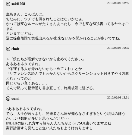
2010/02/07 18:46
saki1208
生島さん、こんばんは。
ちなみに、ウチでも潰されたことはないかなぁ。
かつては変なルールがたくさんあったし、今でも変なSQL書いてるヤツはご
まん
といますけどね。
逆に提案段階で実現出来るか/出来ないかを聞かれることが多いですね。
2010/02/08 10:35
choir
＞「僕たちが理解できないから止めてください」
あるあるネタですね。
「保守する人が弄れないから止めてくれ」とか
「リファレンス読んでもわかんないからスクリーンショット付きでやり方教
えれ」ってのと
同じぐらい良くある。。。
そんで黙って指示通り書き直して、終業後酒に逃げる。
2010/02/08 13:31
oumi
>あるあるネタですね。
でも、大手が云々より、開発者さん達が知らなさすぎるという現状のほう
が、より数例が多いと思うんだけど･･･
INDEXの使われ方すら解らん人たちがようけSQL書いてますよね･･･
実行計画すら見たこと無い人たちもようけおりますし･･･