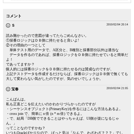
コメント
2010/02/04 20:14
Ｓ
読み難かったので意図が違ってたらごめんなさい。
①採番ロジックはＤＢ側に持たせると良いよ!
②その理由の一つとして
単体テスト用のデータで、A区分と、B種別と採番部分以外は適当な
データを作るのであれば、採番ロジックをＤＢ側に持たせていると簡単だ
よ！
であってますか？
個人的には採番ロジックをＤＢ側に持たせるのは賛成なのですが、
上記テストデータを作成するだけならば、採番ロジックはＤＢ側で無くても
大して変わらない気がしたのですが、気のせいでしょうか。
2010/02/04 21:05
宝春
こんばんは。
私も正直どこを伝えたいのかわかりづらかったのですが
・シーケンスオブジェクト(PrimaryKey)を作るにはこんな方法もあるよ。
・cross join で、簡単に n 倍 (n * m 倍) できるよ。
・で、結局「DB側でできることはやっちゃえば、UI側が楽になるじゃ
ん。」
ってことなのですかね？
いつもOracleばかりなので、ぱっと見は「なんで、わざわざ？？？」でし