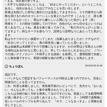
> まぁ、現在進行形ですよ。
> 大手でも自信がないところは、「好きにやってください」というところも
あるし、自信があるところほどアホなことを言い出します。
前者は丸投げした挙句に責任だけは追及してきますから、２０代後半から保
険を掛けるためのネゴシエーションを覚えたものです（こんなこと、誰も教
えてくれなかった）。我ながら嫌らしい人間になった気がします（笑）
両者を７：３の割合で経験してのですが、自信がないから任せるというのは
良くあるでしょうね。過去を振り返ってみても、『私の方がちょびっと知っ
てますよ？』的なオーラを放ちつつ、説得なり説明なりにあたってた気がし
ます。
私はカナリやりたい放題やってこれた（自爆もありましたが）クチなので、
「好きにやってください」系の得意先に偏っていたと思いました。
私は金融系は未経験ですので想像になりますが、かの分野ほど生島さんの仰
る傾向はあるのかなと思いました。外しているかもしれませんけど、ノウハ
ウの浅いテクノロジー（不得手とする技術）を採用して、運用段階で失敗し
たら致命傷ですから、実績や経験を他の分野より重んじる気がします。
2010/02/09 02:48
ちょりぽん
追記です。
> バッチなんて想定するパフォーマンスが10倍以上違うのですから、完全に
明後日のことを言ってますから。
これ、何度も体験しました。実装着手前のレビューにて、先方から『おいお
い、そんなん作っても』と集中攻撃されたりしました。
こちらは当然の如く方針を発表してるのですけどね。前提としてる処理時間
が違い過ぎるってことは良くありました。ですので、２～３時間で成果物に
近いレベルのサンプルを作り込んで、『ホラ、こうなるっすよ』と現物を提
示してました。