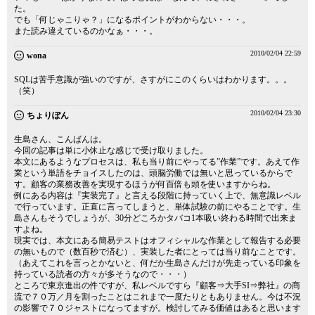
た。
でも「何じゃこりゃ？」になるポイントがわからない・・・。
また読み違えているのかなぁ・・・。
2010/02/04 22:59
wona
SQLは苦手意識が強いのですが、さすがにこのくらいはわかります。。。
（笑）
2010/02/04 23:30
ちょりぽん
生島さん、こんばんは。
今回の記事は単に小休止な感じで受け取りました。
本文にあるようなプロセスは、私も当り前にやってる”作業”です。あえて作
業という単語をチョイスしたのは、頭脳労働では無いと思っているからで
す。顧客の業務改善を実現するほうが何百倍も頭を使いますからね。
例にある内容は『実装完了』と言える段階に持っていく上で、無意識レベル
で行っています。正直に言ってしまうと、単体試験の前にやることです。生
島さんもそうでしょうが、30分どころかタバコ1本吸い終わる時間で出来ま
すよね。
現実では、本文にある簡易テストはオフィシャルな作業として報告する必要
の無いもので（数百秒で済む）、実装した者にとっては当り前なことです。
（あえてこれを言っとかないと、何だか生島さんだけが先走っている印象を
持っている読者の方々が多そうなので・・・）
ところで東京進出の件ですが、私レベルですら『顧客⇒大手SI⇒弊社』の商
流で７０万／月を割ったことはこれまで一度たりともありません。今は不況
の影響で７０ジャストになってますが。検討してみる価値はあると思います