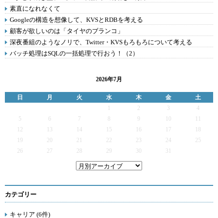
素直になれなくて
Googleの構造を想像して、KVSとRDBを考える
顧客が欲しいのは「タイヤのブランコ」
深夜番組のようなノリで、Twitter・KVSもろもろについて考える
バッチ処理はSQLの一括処理で行おう！（2）
2026年7月
日
月
火
水
木
金
土
1
2
3
4
5
6
7
8
9
10
11
12
13
14
15
16
17
18
19
20
21
22
23
24
25
26
27
28
29
30
31
カテゴリー
キャリア (6件)