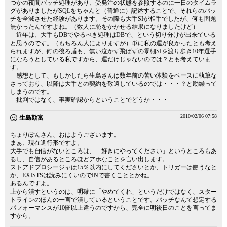
つかの夜間バッチ処理があり、受発注の状態を参照するのに一日のタイムラ
グがありましたがSQLをちゃんと（普通に）記述することで、それらのバッ
チを全滅させた経験があります。その際も大手SIが相手でしたが、何も問題
無かったんですよね。（数人に恥をかかせる結果になりましたけど）
近年は、大手もDBでやるべき処理はDBで、という切り分けが出来ている
と思うのです。（もちろん人によりますが）単に私の運が良かったとも考え
られますが、何の後ろ盾も、無い泣かず飛ばずの零細SIを渡り歩き10年選手
になろうとしている私ですから、運だけじゃないのでは？とも考えていま
す。
感想として、もしかしたら生島さんは数年前の苦い体験をベースに執筆な
さっており、以降は大手との契約を敬遠しているのでは・・・？と勘繰って
しまうのです。
批判ではなく、事実確認からということでどうか・・・
2010/02/06 07:58
生島勘富
ちょりぽんさん、おはようございます。
まぁ、現在進行形ですよ。
大手でも自信がないところは、「好きにやってください」というところもあ
るし、自信があるところほどアホなことを言い出します。
ストアドプロシージャは15％以内にしてくださいとか、トリガーは使うなと
か、EXISTSは読みにくいのでINで書くこととかね。
あるんですよ。
上から潰すというのは、明確に「やめてくれ」というだけではなく、スター
トラインのほんの一言で潰しているということです。バッチなんて想定する
パフォーマンスが10倍以上違うのですから、完全に明後日のことを言ってま
すから。