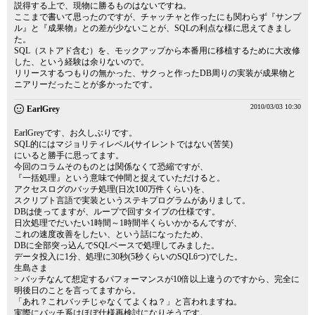
説得する上で、現物に勝るものはないですね。
ここまで書いて思ったのですが、チャッチャと作ったにも関わらず『サンプ
ル』と『成果物』との差が少ないことが、SQLの利点な様に思えてきまし
た。
SQL（ストアド含む）を、モックアップから本番用に移植するために大改修
した、という経験は余りないので。
リリースするつもりの無かった、サクっと作ったDB周りの実装が成果物と
ニアリーだったことが多かったです。
2010/03/03 10:30
EarlGrey
EarlGreyです、お久しぶりです。
SQL的にはマジョリティレベル(サイレントではない(苦笑)
にいると勝手に思ってます。
今回のコラムそのものとは関係なくて恐縮ですが、
『一括処理』という意味で仲間と捉えていただけると。
アクセスログのバッチ処理(日次100万件くらい)を、
スクリプト言語で実装というステキプログラムがありまして。
DBは使ってますが、ループで回すタイプの仕様です。
日次処理でだいたい1時間～1時間半くらいかかるんですが、
これの速度改善をしたい、という話になったため、
DBに全部突っ込んでSQLベースで処理してみました。
データ投入に1分、処理に30秒(5秒くらいのSQL6つ)でした。
生島さま
> バッチなんて想定するパフォーマンスが10倍以上違うのですから、完全に
明後日のことを言ってますから。
「あれ？これバッチじゃなくてよくね？」と言われますね。
実際にバッチ系はほぼ仕様再検討になりそうです。