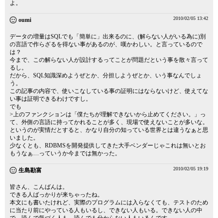
よ。
2010/02/05 13:42
oumi
データの増量はSQLでも「簡単に」出来るのに、(解らない人がいる為に)別
の言語で作らざるを得ない事があるのが、嘆かわしい。と言っているので
は？
今まで、この解らない人が設計するってことが問題だという事を散々言って
るし。
だから、SQL知識深めようぜとか、分担しようぜとか、いう事なんでしょ
う。
この記事の内容で、使いこなしている事の証明にはならないけど、使えてな
い事は証明できるわけですし。
でも
>上のファンクションは「僕たちが理解できないから止めてください。」っ
て、外側の言語に持ってかれることが多く、現場で使えないことが多いな。
というのが実情だとすると、かなり自分の知っている世界とは違うなぁと思
いました。
少なくとも、RDBMSを開発提供してきた大手ベンダーじゃこれは無いとお
もうなぁ…っていうか今までは無かった。
2010/02/05 19:19
生島勘富
皆さん、こんばんは。
できる人ばっかりが来ちゃったね。
本文にも書いたけれど、実際のプログラムには入らなくても、テストのため
に当たり前にやっている人もいるし、できない人もいる。できない人の中