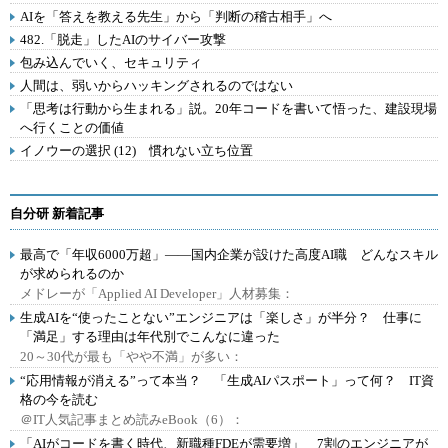
AIを「答えを教える先生」から「判断の稽古相手」へ
482.「脱走」したAIのサイバー攻撃
包み込んでいく、セキュリティ
人間は、弱いからハッキングされるのではない
「思考は行動から生まれる」説。20年コードを書いて悟った、建設現場
へ行くことの価値
イノウーの選択 (12) 慣れない立ち位置
自分研 新着記事
最高で「年収6000万超」――国内企業が設けた高度AI職 どんなスキル
が求められるのか
メドレーが「Applied AI Developer」人材募集：
生成AIを“使ったことない”エンジニアは「楽しさ」が半分？ 仕事に
「満足」する理由は年代別でこんなに違った
20～30代が最も「やや不満」が多い：
“応用情報が消える”って本当？ 「生成AIパスポート」って何？ IT資
格の今を読む
＠IT人気記事まとめ読みeBook（6）：
「AIがコードを書く時代、新職種FDEが需要増」 7割のエンジニアが