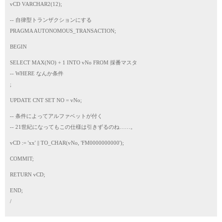
vCD VARCHAR2(12);
-- 自律型トランザクションにする
PRAGMA AUTONOMOUS_TRANSACTION;
BEGIN
SELECT MAX(NO) + 1 INTO vNo FROM 採番マスタ
-- WHERE なんか条件
;
UPDATE CNT SET NO = vNo;
-- 条件によってアルファベットが付く
-- 21世紀になってもこの仕様は引きずるのね……。
vCD := 'xx' || TO_CHAR(vNo, 'FM0000000000');
COMMIT;
RETURN vCD;
END;
/