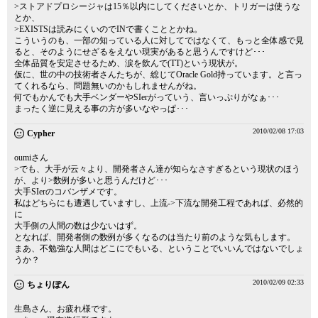
>ストアドプロシージャは15％以内にしてくださいとか、トリガーは使うな
とか、
>EXISTSは読みにくいのでINで書くこととかね。
こういうのも、一部の知っている人に対してではなくて、もっと全体感で見
ると、そのようにせざるをえない現実があると思うんですけど･･･
全体品質を安定させるため、涙を飲んで(TT)という現状が。
仮に、世の中の技術者さんたちが、総じてOracle Gold持っています。と言っ
てくれるなら、問題無いのかもしれませんがね。
何でもかんでも大手ベンダーやSIerがっていう、言いっぷりがなぁ･･･
まったく逆に見える事の方が多いなやっぱ･･･
2010/02/08 17:03
Cypher
oumiさん
>でも、大手が云々より、開発者さん達が知らなさすぎるという現状のほう
が、より>数例が多いと思うんだけど･･･
大手SIerのコバンザメです。
私はどちらにも遭遇していますし、上流->下流な開発工程であれば、必然的
に
大手側の人間の数は少ないはず。
となれば、開発者側の数例が多くなるのは当たり前のような気もします。
まあ、不勉強な人間はどこにでもいる、ということでいいんではないでしょ
うか？
2010/02/09 02:33
ちょりぽん
生島さん、お疲れ様です。