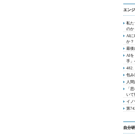
エンジ
私た
のか
AI
か？
最後
AI
手」
48
包み
人間
「思
いて
イノ
第7
自分研