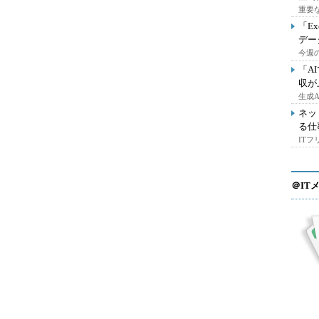
重要
「E
デー
今週の
「A
収が
生成
ネッ
る仕
IT
＠IT