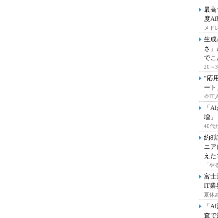
最高
度A
メドレ
生成
さ」
でこ
20
“応
ート
＠IT
「A
増」
40
約8
ニア
えた
「や
富士
IT
夏休
「A
査で