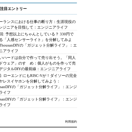
注目エントリー
ーランスにおける仕事の断り方：生涯現役の
エンジニアを目指して：エンジニアライフ
2回: 予想以上にちゃんとしている？ 330円で
る「人感センサーライト」を分解してみよ
ThousanDIYの「ガジェット分解ライフ」：エ
ニアライフ
いハードは自分で作って売り出そう。「同人
ドウェア」のすゝめ：個人がものを作って売
デジタルDIYの最前線：エンジニアライフ
回: ローエンドにもRISC-Vが！ダイソーの完全
ヤレスイヤホンを分解してみよう：
ousanDIYの「ガジェット分解ライフ」：エンジ
ライフ
ousanDIYの「ガジェット分解ライフ」：エンジ
ライフ
利用規約