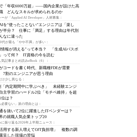
で「年収6000万超」――国内企業が設けた高
I職 どんなスキルが求められるのか
ーが「Applied AI Developer」人材募集：
AIを“使ったことない”エンジニアは「楽し
が半分？ 仕事に「満足」する理由は年代別
んなに違った
～30代が最も「やや不満」が多い：
用情報が消える”って本当？ 「生成AIパスポ
」って何？ IT資格の今を読む
人気記事まとめ読みeBook（6）：
Iがコードを書く時代、新職種FDEが需要
 7割のエンジニアが思う理由
代だけ少し異なる：
割「内定期間中に学ぶべき」 未経験エンジ
自主学習のハードル2位「モチベ維持」を超
1位は？
る必要ない」派の理由とは：
通を抜いて2位に躍進したITベンダーは？
業界の就職人気企業トップ20
みに振り返る2026年上半期ニュース：
I活用する新人増えてOJT負担増」 複数の調
露呈した現場の苦悩