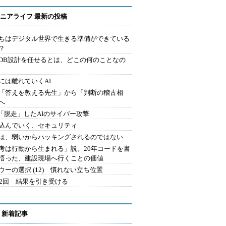
ニアライフ 最新の投稿
ちはデジタル世界で生きる準備ができている
？
にDB設計を任せるとは、どこの何のことなの
には離れていくAI
を「答えを教える先生」から「判断の稽古相
へ
2.「脱走」したAIのサイバー攻撃
込んでいく、セキュリティ
は、弱いからハッキングされるのではない
考は行動から生まれる」説。20年コードを書
悟った、建設現場へ行くことの価値
ウーの選択 (12) 慣れない立ち位置
42回 結果を引き受ける
 新着記事