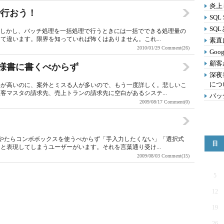
炎上
で行おう！
SQL
SQ
。しかし、バッチ処理を一括処理で行うときには一括でできる処理量の
て違います。限界を知っていれば怖くはありません。これ...
素直
2010/01/29
Comment(26)
Go
顧客
仕様書に書くべからず
深夜
につ
果が高いのに、案外とミスる人が多いので、もう一度詳しく。悲しいこ
客マスタの請求先、売上トランの請求先に空白があるシステ...
バッ
2009/08/17
Comment(0)
．やたらコンボボックスを使うべからず「手入力したくない」「選択式
日
と表現してしまうユーザーがいます。それを言葉通り受け...
2009/08/03
Comment(15)
5
12
19
26