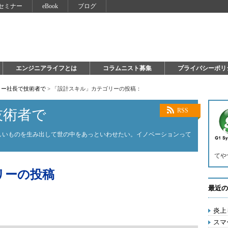
セミナー
eBook
ブログ
エンジニアライフとは
コラムニスト募集
プライバシーポリ
ャー社長で技術者で
>
「設計スキル」カテゴリーの投稿：
技術者で
RSS
しいものを生み出して世の中をあっといわせたい。イノベーションって
てや
リーの投稿
最近の
炎上
スマ