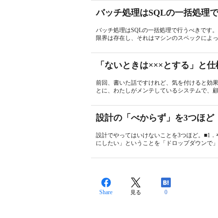
バッチ処理はSQLの一括処理
バッチ処理はSQLの一括処理で行うべきです
限界は存在し、それはマシンのスペックによっ
「ないときは×××とする」と
前回、書いた話ですけれど、気を付けると効
とに、わたしがメンテしているシステムで、顧
設計の「べからず」を3つほど
設計でやってはいけないことを3つほど。■1
にしたい」ということを「ドロップダウンで」
Share
0
見る