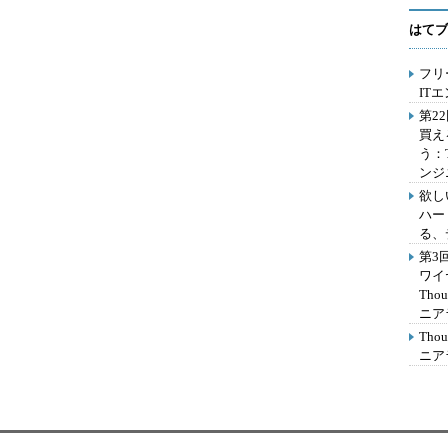
はてブ
フリ
IT
第2
買え
う：
ンジ
欲し
ハー
る、
第3
ワイ
Th
ニア
Th
ニア