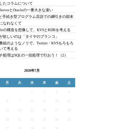
したコラムについて
 ServerとOracleの一番大きな違い
Lと手続き型プログラム言語での綱引きの顛末
になれなくて
ogleの構造を想像して、KVSとRDBを考える
が欲しいのは「タイヤのブランコ」
番組のようなノリで、Twitter・KVSもろもろ
いて考える
チ処理はSQLの一括処理で行おう！（2）
2026年7月
月
火
水
木
金
土
1
2
3
4
6
7
8
9
10
11
13
14
15
16
17
18
20
21
22
23
24
25
27
28
29
30
31