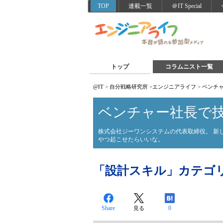
TOP
連載一覧
＠IT Special
トップ
コラムニスト一覧
@IT
>
自分戦略研究所
>
エンジニアライフ
>
ベンチ
ベンチャー社長で
株式会社ジーワンシステムの代表取締役。 新
やつ起こせたらいいな。
「設計スキル」カテゴ
Share
0
見る