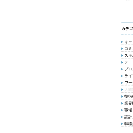
カテゴ
キャリ
コミ
スキル
デー
プロ
ライ
ワー
人間
技術動
業界動
職場 
設計ス
転職活