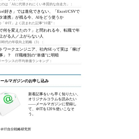
なのは「AIに代替されにくい本質的な自走力」：
xcel好き」では進化できない、「Excel/CSVで
タ連携」が残る今、AIをどう使うか
「＠IT」よく読まれた記事“10選”：
Iで何を変えたの？」と問われる今、転職で年
上がる人／上がらない人
AI時代の年収向上戦略（3）：
トワークエンジニア、社内SEって実は「稼げ
事」？ IT職種別の“単価”に明暗
フリーランスの平均単価ランキング：
メールマガジンのお申し込み
新着記事をいち早く知りたい、
オリジナルコラムを読みたい
――メールマガジンに登録し
て、＠ITを120％使いこなそ
う。
＠IT自分戦略研究所