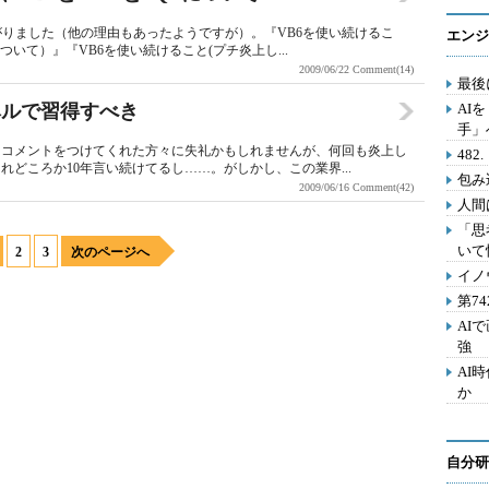
上がりました（他の理由もあったようですが）。『VB6を使い続けるこ
エンジ
いて）』『VB6を使い続けること(プチ炎上し...
2009/06/22
Comment(14)
最後
ベルで習得すべき
AI
手」
はコメントをつけてくれた方々に失礼かもしれませんが、何回も炎上し
48
どころか10年言い続けてるし……。がしかし、この業界...
包み
2009/06/16
Comment(42)
人間
「思
いて
2
3
次のページへ
イノ
第7
AI
強
AI
か
自分研