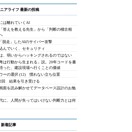
ニアライフ 最新の投稿
には離れていくAI
を「答えを教える先生」から「判断の稽古相
へ
2.「脱走」したAIのサイバー攻撃
込んでいく、セキュリティ
は、弱いからハッキングされるのではない
考は行動から生まれる」説。20年コードを書
悟った、建設現場へ行くことの価値
ウーの選択 (12) 慣れない立ち位置
42回 結果を引き受ける
で画面を読み解かせてデータベース設計のお勉
時代に、人間が失ってはいけない判断力とは何
 新着記事