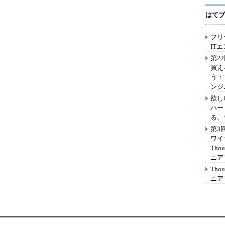
はてブ
フリ
IT
第2
買え
う：
ンジ
欲し
ハー
る、
第3
ワイ
Th
ニア
Th
ニア