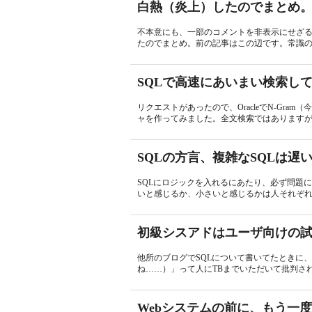
白熱（炎上）したのでまとめ
不本意にも、一部のコメントを非表示にせざ
たのでまとめ。前の記事はこの辺です。常識の
SQLで高速にあいまい検索し
リクエストがあったので、OracleでN-Gra
ャを作ってみました。全文検索ではありますが、Go
SQLの方言、複雑なSQLは遅
SQLにロジックを入れるにあたり、必ず問題
いと感じるか、小さいと感じるかは人それぞれ
初級シスアドはユーザ向けの
他所のブログでSQLについて書いてたときに、
ね……）」って人にTBまでいただいて批判され
Webシステムの前に、もう一度、