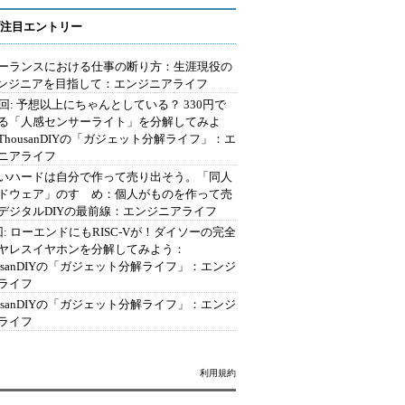
注目エントリー
ーランスにおける仕事の断り方：生涯現役の
エンジニアを目指して：エンジニアライフ
2回: 予想以上にちゃんとしている？ 330円で
る「人感センサーライト」を分解してみよ
ThousanDIYの「ガジェット分解ライフ」：エ
ニアライフ
いハードは自分で作って売り出そう。「同人
ドウェア」のすゝめ：個人がものを作って売
デジタルDIYの最前線：エンジニアライフ
回: ローエンドにもRISC-Vが！ダイソーの完全
ヤレスイヤホンを分解してみよう：
ousanDIYの「ガジェット分解ライフ」：エンジ
ライフ
ousanDIYの「ガジェット分解ライフ」：エンジ
ライフ
利用規約