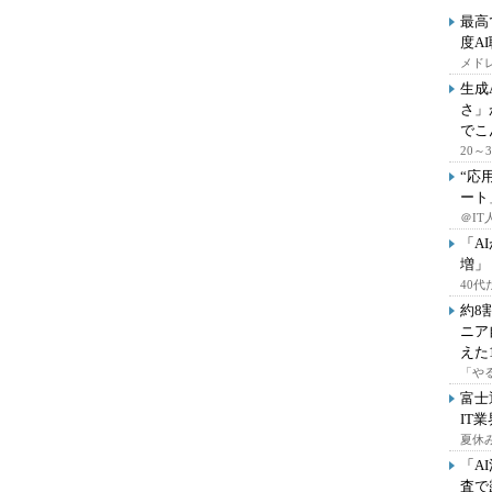
最高
度A
メドレ
生成
さ」
でこ
20
“応
ート
＠IT
「A
増」
40
約8
ニア
えた
「や
富士
IT
夏休
「A
査で