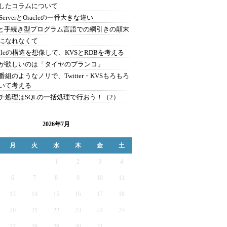
したコラムについて
 ServerとOracleの一番大きな違い
Lと手続き型プログラム言語での綱引きの顛末
になれなくて
ogleの構造を想像して、KVSとRDBを考える
が欲しいのは「タイヤのブランコ」
番組のようなノリで、Twitter・KVSもろもろ
いて考える
チ処理はSQLの一括処理で行おう！（2）
2026年7月
月
火
水
木
金
土
1
2
3
4
6
7
8
9
10
11
13
14
15
16
17
18
20
21
22
23
24
25
27
28
29
30
31