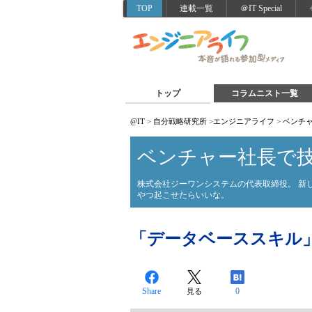
TOP
連載一覧
＠IT Special
トップ
コラムニスト一覧
@IT
>
自分戦略研究所
>
エンジニアライフ
>
ベンチ
ベンチャー社長で
株式会社ジーワンシステムの代表取締役。 新
やつ起こせたらいいな。
「データベーススキル
Share
0
見る