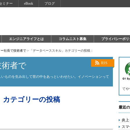
セミナー
eBook
ブログ
エンジニアライフとは
コラムニスト募集
プライバシーポリ
ャー社長で技術者で
>
「データベーススキル」カテゴリーの投稿：
技術者で
RSS
しいものを生み出して世の中をあっといわせたい。イノベーションって
てや
」カテゴリーの投稿
最近の
炎上
スマ