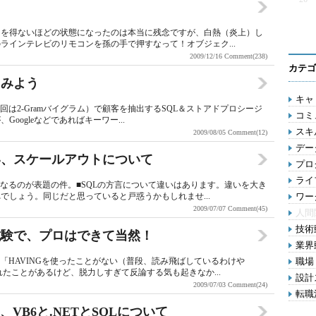
。
るを得ないほどの状態になったのは本当に残念ですが、白熱（炎上）し
ラインテレビのリモコンを孫の手で押すなって！オブジェク...
2009/12/16
Comment(238)
カテゴ
てみよう
キャリ
m（今回は2-Gramバイグラム）で顧客を抽出するSQL＆ストアドプロシージ
コミ
ogleなどであればキーワー...
スキル
2009/08/05
Comment(12)
デー
い、スケールアウトについて
プロ
ライ
になるのが表題の件。■SQLの方言について違いはあります。違いを大き
でしょう。同じだと思っていると戸惑うかもしれませ...
ワー
2009/07/07
Comment(45)
人間
技術動
試験で、プロはできて当然！
業界動
「HAVINGを使ったことがない（普段、読み飛ばしているわけや
職場 
たことがあるけど、脱力しすぎて反論する気も起きなか...
設計ス
2009/07/03
Comment(24)
転職活
VB6と.NETとSQLについて