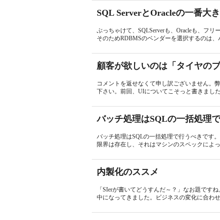
SQL ServerとOracleの一番
ぶっちゃけて、SQLServerも、Oracleも、
そのためRDBMSのベンダーを選択するのは、バ
顧客が欲しいのは「タイヤの
コメントを返せなくて申し訳ございません。
下さい。前回、UIについてこそっと書きました
バッチ処理はSQLの一括処理
バッチ処理はSQLの一括処理で行うべきです
限界は存在し、それはマシンのスペックによっ
内製化のススメ
「SIerが書いてどうすんだ～？」なお題で
中になってきました。ビジネスの変化に合わせ