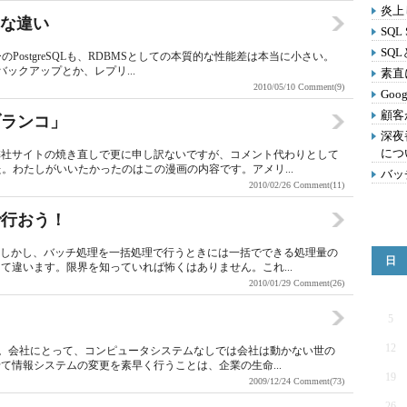
炎上
大きな違い
SQL
SQ
フリーのPostgreSQLも、RDBMSとしての本質的な性能差は本当に小さい。
ックアップとか、レプリ...
素直
2010/05/10
Comment(9)
Go
顧客
ブランコ」
深夜
につ
弊社サイトの焼き直しで更に申し訳ないですが、コメント代わりとして
。わたしがいいたかったのはこの漫画の内容です。アメリ...
バッ
2010/02/26
Comment(11)
で行おう！
。しかし、バッチ処理を一括処理で行うときには一括でできる処理量の
日
て違います。限界を知っていれば怖くはありません。これ...
2010/01/29
Comment(26)
5
12
すね。会社にとって、コンピュータシステムなしでは会社は動かない世の
て情報システムの変更を素早く行うことは、企業の生命...
19
2009/12/24
Comment(73)
26