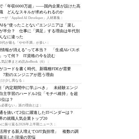
で「年収6000万超」――国内企業が設けた高
I職 どんなスキルが求められるのか
ーが「Applied AI Developer」人材募集：
AIを“使ったことない”エンジニアは「楽し
が半分？ 仕事に「満足」する理由は年代別
んなに違った
～30代が最も「やや不満」が多い：
用情報が消える”って本当？ 「生成AIパスポ
」って何？ IT資格の今を読む
人気記事まとめ読みeBook（6）：
Iがコードを書く時代、新職種FDEが需要
 7割のエンジニアが思う理由
代だけ少し異なる：
割「内定期間中に学ぶべき」 未経験エンジ
自主学習のハードル2位「モチベ維持」を超
1位は？
る必要ない」派の理由とは：
通を抜いて2位に躍進したITベンダーは？
業界の就職人気企業トップ20
みに振り返る2026年上半期ニュース：
I活用する新人増えてOJT負担増」 複数の調
露呈した現場の苦悩