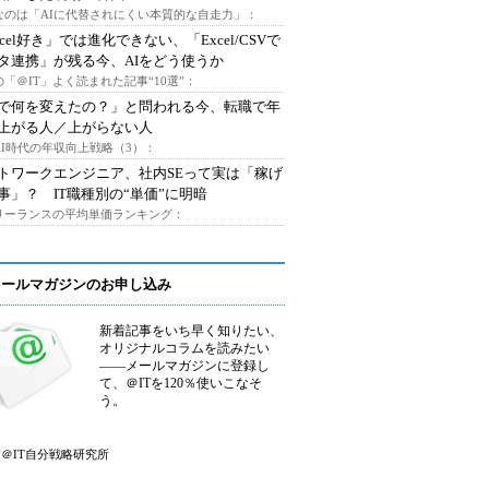
なのは「AIに代替されにくい本質的な自走力」：
xcel好き」では進化できない、「Excel/CSVで
タ連携」が残る今、AIをどう使うか
「＠IT」よく読まれた記事“10選”：
Iで何を変えたの？」と問われる今、転職で年
上がる人／上がらない人
AI時代の年収向上戦略（3）：
トワークエンジニア、社内SEって実は「稼げ
事」？ IT職種別の“単価”に明暗
フリーランスの平均単価ランキング：
メールマガジンのお申し込み
新着記事をいち早く知りたい、
オリジナルコラムを読みたい
――メールマガジンに登録し
て、＠ITを120％使いこなそ
う。
＠IT自分戦略研究所