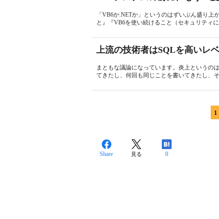
「VB6か.NETか」というのはずいぶん盛り
と』『VB6を使い続けること（セキュリティにつ
上流の技術者はSQLを高いレ
まともな議論になっています。炎上というの
てきたし、何回も同じことを書いてきたし、それ
1
Share
0
見る