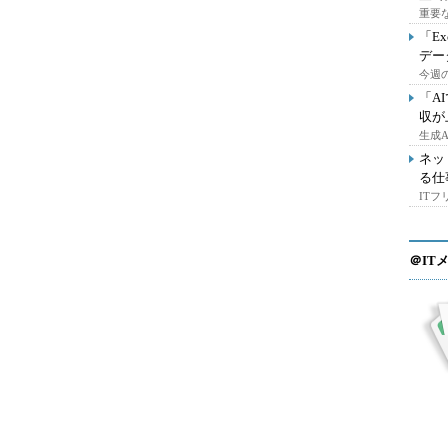
重要
「E
デー
今週の
「A
収が
生成
ネッ
る仕
IT
＠IT