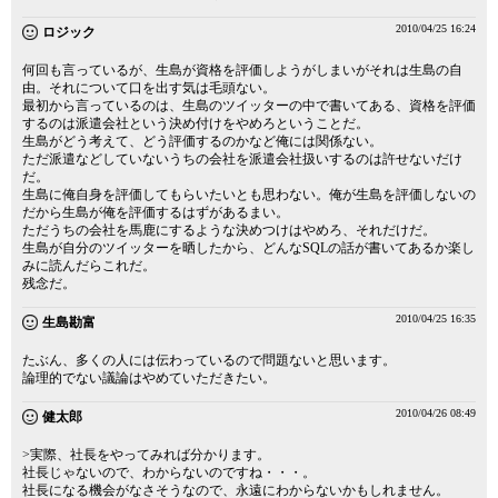
2010/04/25 16:24
ロジック
何回も言っているが、生島が資格を評価しようがしまいがそれは生島の自
由。それについて口を出す気は毛頭ない。
最初から言っているのは、生島のツイッターの中で書いてある、資格を評価
するのは派遣会社という決め付けをやめろということだ。
生島がどう考えて、どう評価するのかなど俺には関係ない。
ただ派遣などしていないうちの会社を派遣会社扱いするのは許せないだけ
だ。
生島に俺自身を評価してもらいたいとも思わない。俺が生島を評価しないの
だから生島が俺を評価するはずがあるまい。
ただうちの会社を馬鹿にするような決めつけはやめろ、それだけだ。
生島が自分のツイッターを晒したから、どんなSQLの話が書いてあるか楽し
みに読んだらこれだ。
残念だ。
2010/04/25 16:35
生島勘富
たぶん、多くの人には伝わっているので問題ないと思います。
論理的でない議論はやめていただきたい。
2010/04/26 08:49
健太郎
>実際、社長をやってみれば分かります。
社長じゃないので、わからないのですね・・・。
社長になる機会がなさそうなので、永遠にわからないかもしれません。