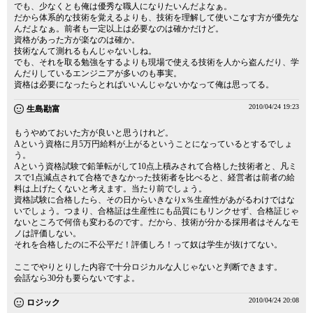
でも、少なくとも俺は優秀な職人になりたいんだよなぁ。
だから体系的な技術を覚えるよりも、技術を理解して使いこなす方が優先な
んだよなぁ。前者も一定以上は必要なのは確かだけど。
資格があった方が楽なのは確か。
技術なんて測れるもんじゃないしね。
でも、それを取る勉強をするよりも現場で使える技術を人から盗んだり、学
んだりしているエンジニアが多いのも事実。
資格は必要になったらとればいいんじゃないかなって俺は思ってる。
2010/04/24 19:23
生島勘富
もうやめておいた方が良いと思うけれど。
Aという資格に月5万円給料が上がるということになっているとするでしょ
う。
Aという資格試験で鉛筆転がして10点上積みされて合格した技術者と、凡ミ
スで1点減点されて合格できなかった技術者を比べると、経営者は前者の給
料は上げたくないと考えます。当たり前でしょう。
資格試験に合格したら、その日からいきなりx％生産性があがるわけではな
いでしょう。つまり、合格証は生産性にも品質にもリンクせず、合格証じゃ
ないところで何倍も変わるのです。だから、技術が分かる採用者はそんなモ
ノは評価しない。
それを合格したのに不公平だ！評価しろ！って奴は学生が抜けてない。
ここでやりとりした内容で十分ロジカルな人じゃないと判断できます。
会話なら30分も要らないですよ。
2010/04/24 20:08
ロジック