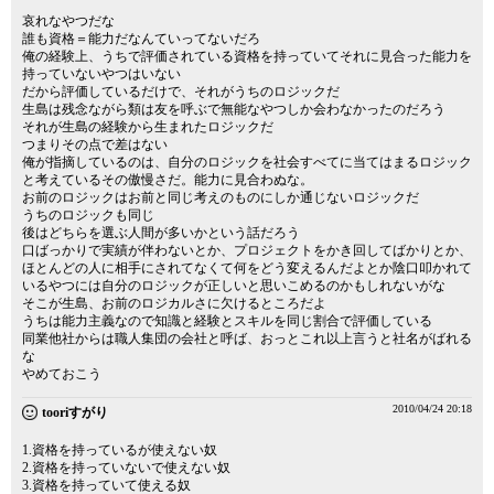
哀れなやつだな
誰も資格＝能力だなんていってないだろ
俺の経験上、うちで評価されている資格を持っていてそれに見合った能力を
持っていないやつはいない
だから評価しているだけで、それがうちのロジックだ
生島は残念ながら類は友を呼ぶで無能なやつしか会わなかったのだろう
それが生島の経験から生まれたロジックだ
つまりその点で差はない
俺が指摘しているのは、自分のロジックを社会すべてに当てはまるロジック
と考えているその傲慢さだ。能力に見合わぬな。
お前のロジックはお前と同じ考えのものにしか通じないロジックだ
うちのロジックも同じ
後はどちらを選ぶ人間が多いかという話だろう
口ばっかりで実績が伴わないとか、プロジェクトをかき回してばかりとか、
ほとんどの人に相手にされてなくて何をどう変えるんだよとか陰口叩かれて
いるやつには自分のロジックが正しいと思いこめるのかもしれないがな
そこが生島、お前のロジカルさに欠けるところだよ
うちは能力主義なので知識と経験とスキルを同じ割合で評価している
同業他社からは職人集団の会社と呼ば、おっとこれ以上言うと社名がばれる
な
やめておこう
2010/04/24 20:18
tooriすがり
1.資格を持っているが使えない奴
2.資格を持っていないで使えない奴
3.資格を持っていて使える奴