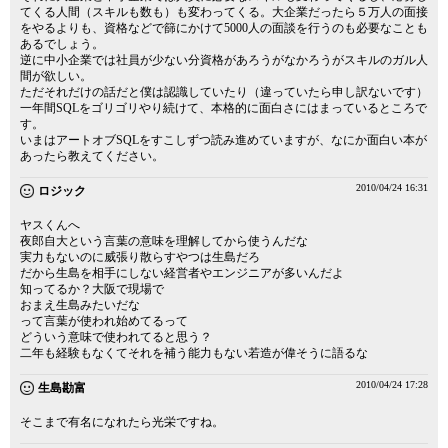
てくる人間（スキルも数も）も変わってくる。大企業だったら５万人の面接
をやるよりも、資格などで篩にかけて5000人の面談を行うのも必要なことも
あるでしょう。
逆に中小企業では社員が少ない分資格があろうがなかろうがスキルのガル人
間が欲しい。
ただそれだけの話だと僕は認識していたり（違っていたら申し訳ないです）
一年間SQLをゴリゴリやり続けて、本格的に面白さにはまっているところで
す。
いまはアートオブSQLをすこしずつ読み進めていますが、なにか面白い本が
あったら教えてください。
2010/04/24 16:31
ロジック
ヤスくんへ
夜郎自大という言葉の意味を理解してから使うんだな
実力もないのに威張り散らすやつは生島だろ
だから生島を相手にしない経営者やエンジニアが多いんだよ
知ってるか？大阪で現場で
おまえ生島みたいだな
って言葉が使われ始めてるって
どういう意味で使われてると思う？
二年も経験もなくてそれを補う能力もない若造が偉そうに語るな
2010/04/24 17:28
生島勘富
そこまで有名になれたら光栄ですね。