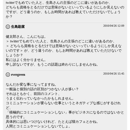
twitterでもめていた人と、生島さんの主張のどこに違いがあるのか、
どちらも資格をとるだけでは意味がないといっているようにしか見えないの
ですが、どう違うのか、もしお時間があれば教えていただけないでしょう
か？
2010/04/26 12:09
生島勘富
健太郎さん、こんにちは。
＞ twitterでもめていた人と、生島さんの主張のどこに違いがあるのか、
＞ どちらも資格をとるだけでは意味がないといっているようにしか見えな
いのです＞ が、どう違うのか、もしお時間があれば教えていただけないで
しょうか？
私にはよく分かりません。
申し訳ないですが、もうこの話題は終わりにしませんかね。
2010/04/26 15:45
evergreen
なんだか変な事になってますね。
一般論と個別の話の区別がつかない人が多い？
それはともかく、前回のコメント、
うまく伝わっていなかったかもしれません。
コミニュケーションが要らない仕事というとネガティブな感じがするけれ
ど、
「積極的にコミニュケーションしない」事がビジネスになるのではないかと
思うのです。
具体的には思いつけないけれど、たとえば猫カフェとかね。
人間とコミニュケーションしないでしょ。