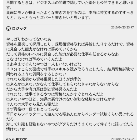
再開するときは、ビジネス上の問題で隠していた部分も公開できると思いま
す。
奥歯にモノが挟まったような書き方をするのは、本当に苦労するのですっき
りと、もっともっとズバーと書きたいと思います。
2010/04/23 23:47
ロジック
やっぱりわかってないなあ
資格を重視して採用したり、採用後資格取れば昇給したりするだけで、資格
に見合った能力がなければ辞めていくから
だって資格のレベルに見合った能力が必要な仕事を任せるからなあ
こなせなければ辞めていくんだよ
まあ今までそんなやつは一人もいないけどな
３０分そこらの面接で相手のスキルを読み取ろうとしたら、結局資格試験で
問われるような質問をするしかない
それなら最初から資格重視したほうが効率的
出来るか出来ないかなんて仕事してもらわなきゃわからないからな
だから大手や有力系は割と資格見るんだよ
それにな、仕事できるやつは資格なんかすぐとれるんだよ
出来ないやつほど、知識の裏付けのない無駄な経験をひけらかす
そんなの大手から見たら猿だよ
まず資格の一個でもとってみな
平日からツイッターして遊んでる暇あんだからベンダー試験くらい受けれる
だろ
対して知識も経験もないやつがググりだけうまくなって偉そうに語ってたら
情けないぜ
2010/04/23 23:52