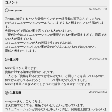
コメント
2010/04/23 11:27
evergreen
Twitterに嫉妬するという気骨がベンチャー経営者の適正なんでしょうね。
ただコミニュケーションツールもここまでくると極まれりという気がしま
す。
先日テレビで面白い事を言っている人がいました。
「現代社会はコミニュケーションが重視される仕事が増えすぎて、適応でき
ない人が増えている」
コミニュケーションが人の苦悩を生むのであれば、
コミニュケーションしない事が次のビジネスになるのではないかと、
漠然と考えたりします。
2010/04/23 12:42
健太郎
twitter前々から見てます。
資格に対する論争が面白かったです。
二人とも「資格を取るだけでは意味がない」と同じことを言っているのに、
何でけんかしてるんだろう・・・って思いながら見てました。
twitterは簡単に書き込めてしまうので論争になりやすいですよね。
2010/04/23 12:59
生島勘富
evergreenさん、こんにちは。
永久に勝てなくても、嫉妬ぐらいはしたいと思っています。
コミュニケーションが要らない仕事というのは、発展途上国に行っちゃいま