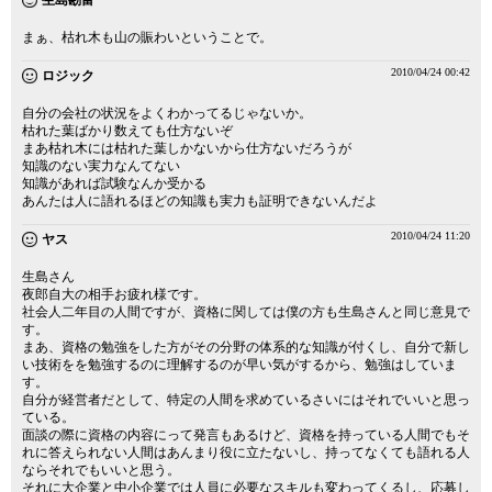
生島勘富
まぁ、枯れ木も山の賑わいということで。
2010/04/24 00:42
ロジック
自分の会社の状況をよくわかってるじゃないか。
枯れた葉ばかり数えても仕方ないぞ
まあ枯れ木には枯れた葉しかないから仕方ないだろうが
知識のない実力なんてない
知識があれば試験なんか受かる
あんたは人に語れるほどの知識も実力も証明できないんだよ
2010/04/24 11:20
ヤス
生島さん
夜郎自大の相手お疲れ様です。
社会人二年目の人間ですが、資格に関しては僕の方も生島さんと同じ意見で
す。
まあ、資格の勉強をした方がその分野の体系的な知識が付くし、自分で新し
い技術をを勉強するのに理解するのが早い気がするから、勉強はしていま
す。
自分が経営者だとして、特定の人間を求めているさいにはそれでいいと思っ
ている。
面談の際に資格の内容にって発言もあるけど、資格を持っている人間でもそ
れに答えられない人間はあんまり役に立たないし、持ってなくても語れる人
ならそれでもいいと思う。
それに大企業と中小企業では人員に必要なスキルも変わってくるし、応募し