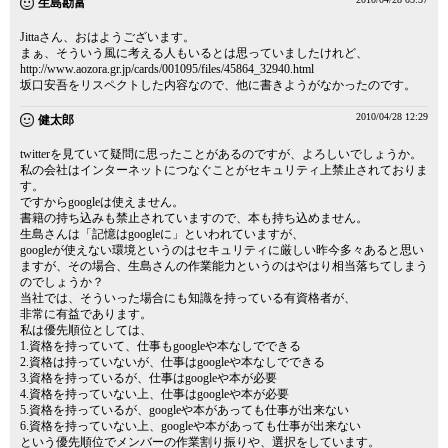
生島勘富
Jittaさん、おはようございます。
まぁ、そういう風に考える人もいるとは思っていましたけれど、
http://www.aozora.gr.jp/cards/001095/files/45864_32940.html
坂口安吾をリスペクトした内容なので、他に書きようがなかったのです。
2010/04/28 12:29
健太郎
twitterを見ていて疑問に思ったことがあるのですが、よろしいでしょうか。
私の会社はインターネットにつなぐことがセキュリティ上禁止されておりま
す。
ですからgoogleは使えません。
書籍の持ち込みも禁止されていますので、本も持ち込めません。
生島さんは「記憶はgoogleに」といわれていますが、
googleが使えない環境というのはセキュリティに厳しい昨今多々あると思い
ますが、その場合、生島さんの作業能力というのはやはり相当落ちてしまう
のでしょうか？
当社では、そういった場合にも知識を持っている有資格者が、
非常に有益であります。
私は優先順位としては、
1.資格を持っていて、仕事もgoogleや本なしでできる
2.資格は持っていないが、仕事はgoogleや本なしでできる
3.資格を持っているが、仕事はgoogleや本が必要
4.資格を持っていない上、仕事はgoogleや本が必要
5.資格を持っているが、googleや本があっても仕事が出来ない
6.資格を持っていない上、googleや本があっても仕事が出来ない
という優先順位でメンバーの作業割り振りや、選択をしています。