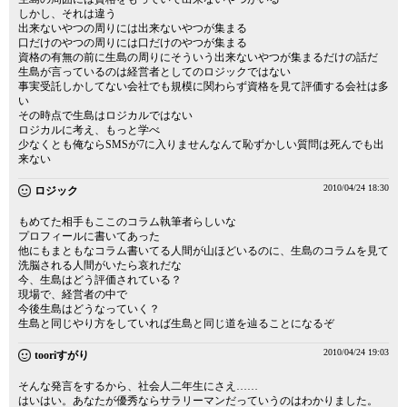
しかし、それは違う
出来ないやつの周りには出来ないやつが集まる
口だけのやつの周りには口だけのやつが集まる
資格の有無の前に生島の周りにそういう出来ないやつが集まるだけの話だ
生島が言っているのは経営者としてのロジックではない
事実受託しかしてない会社でも規模に関わらず資格を見て評価する会社は多
い
その時点で生島はロジカルではない
ロジカルに考え、もっと学べ
少なくとも俺ならSMSが7に入りませんなんて恥ずかしい質問は死んでも出
来ない
2010/04/24 18:30
ロジック
もめてた相手もここのコラム執筆者らしいな
プロフィールに書いてあった
他にもまともなコラム書いてる人間が山ほどいるのに、生島のコラムを見て
洗脳される人間がいたら哀れだな
今、生島はどう評価されている？
現場で、経営者の中で
今後生島はどうなっていく？
生島と同じやり方をしていれば生島と同じ道を辿ることになるぞ
2010/04/24 19:03
tooriすがり
そんな発言をするから、社会人二年生にさえ……
はいはい。あなたが優秀ならサラリーマンだっていうのはわかりました。