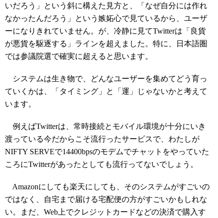
いだろう」という斜に構えた見方と、「なぜ自分には作れ
なかったんだろう」という嫉妬心で見ているから、ユーザ
ーになりきれていません。が、冷静に見てTwitterは「良貨
が悪貨を駆逐する」ラインを超えました。特に、日本語圏
では参議院選で確実に超えると思います。
システムは生き物で、どんなユーザーを集めてどう育っ
ていくかは、「タイミング」と「運」じゃないかと考えて
います。
例えばTwitterは、常時接続とモバイル環境が十分にいき
渡っている今だからこそ流行ったサービスで、わたしが
NIFTY SERVEで14400bpsのモデムでチャットをやっていた
ころにTwitterがあったとしても流行ってないでしょう。
Amazonにしても楽天にしても、そのシステムがすごいの
ではなく、自宅まで届ける宅配便の方がすごいかもしれな
い。まだ、Web上でクレジットカードなどの決済で購入す