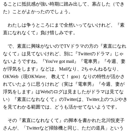
ることに抵抗感が強い時期に踏み出して、寡占した（でき
た）ことがよかったのでしょう。
わたしは争うところにまで全然いってないけれど、『素
直になれなくて』負け惜しみです。
で、素直に興味がないのでTVドラマの方の『素直になれ
なくて』は見てないけれど、別に『Twitterのドラマ』じゃ
ないようですね。『You've got mail』『電車男』『今週、妻
が浮気をします』などは、Mailなり、2ちゃんねるなり、
OKWeb（現OKWave、 教えて！ goo）なりの特性が活かさ
れていたように思うけれど（実は『電車男』『今週、妻が
浮気をします』はWebのログは見ましたがドラマは見てな
い）『素直になれなくて』のTwitterは、Twitter上のつぶやき
を見てわかる範囲では、どうも活かせてないようです。
その『素直になれなくて』の脚本を書かれた北川悦吏子
さんが、「Twitterなど掃除機と同じ、ただの道具」という