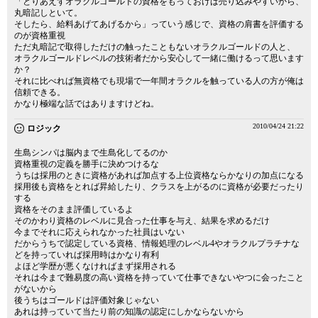
「とりあえずオラクルゴールドの資格をもっておけば売り込みやすいから、
丸暗記しといて。
そしたら、給料あげてあげるから」っていう感じで、資格の肩書を評価する
のが資格重視
ただ丸暗記で取得しただけの触ったこともないオラクルゴールドの人と、
オラクルゴールドレベルの技術者だから安心して一緒に働けるって思います
か？
それに比べれば無資格でも現場で一年間オラクルを触っている人の方が俺は
信頼できる。
かなり極端な話ではありますけどね。
2010/04/24 21:22
ロジック
生島シンパは脳内まで生島化してるのか
資格重視の定義を勝手に決めつけるな
うちは採用のときに資格があれば加点する上位資格ならかなりの加点になる
採用後も資格をとれば昇給したり、クラスを上がるのに資格が必要だったり
する
資格をそのまま評価しているよ
そのかわり資格のレベルに見合った仕事を与え、結果を求めるだけ
今までそれに応えられなかった社員はいない
だからうちで認定している資格、情報処理のレベル4やオラクルプラチナな
どを持っていれば採用時はかなり有利
よほど学歴が悪くなければまず採用される
それは今まで難易度の高い資格を持っていて仕事できないやつに会ったこと
がないから
後うちはゴールドは評価対象じゃない
あれは持っていて当たり前の知識の認定にしかならないから