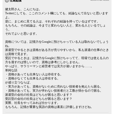
生島勘富
健太郎さん、こんにちは。
Twitterにしても、ここのコメント欄にしても、結論なんて出ないと思います
よ。
逆に、まじめに見てる人は、それぞれの結論を持っているはずです。
もちろん、その結論は、今までと変わらない人と、変わる人といるでしょ
う。
それでよいと思います。
資格については、記憶力をGoogleに預けちゃっている人は取れないでしょう
ね。
派遣型でやるときは資格がある方が売りやすいから、私も派遣の仕事のとき
は資格で見ます。
受託でやるときは、記憶力をGoogleに預けちゃってて、現場では使える人の
方を逃すのは惜しいので、資格は参考にしかしません。
やっぱり、サラリーマンと経営者では見方が違いますから……。
単純な話
・資格があっても出来ない人は存在する。
・資格がなくても出来る人は存在する。
が成り立つならば、
・実力があっても、資格がないために売れない技術者を抱えたら困る。
・資格があっても、実力が伴わない技術者だと工数が掛かるので困る。
派遣型の会社の社長はどちらが困ると思います？
受託型の会社の社長はどちらが困ると思います？
実際、社長をやってみれば分かります。
もちろん、記憶が重要な英語の資格は素直に評価しますけどね。