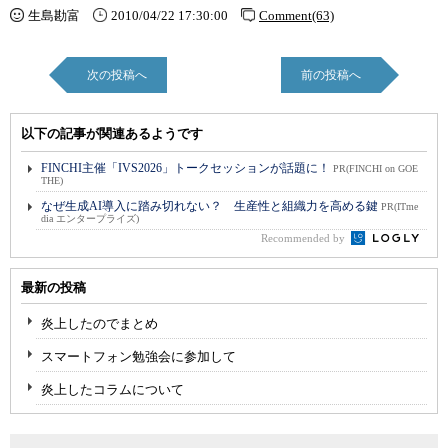
生島勘富
2010/04/22 17:30:00
Comment(63)
次の投稿へ
前の投稿へ
以下の記事が関連あるようです
FINCHI主催「IVS2026」トークセッションが話題に！
PR(FINCHI on GOE
THE)
なぜ生成AI導入に踏み切れない？ 生産性と組織力を高める鍵
PR(ITme
dia エンタープライズ)
Recommended by
最新の投稿
炎上したのでまとめ
スマートフォン勉強会に参加して
炎上したコラムについて