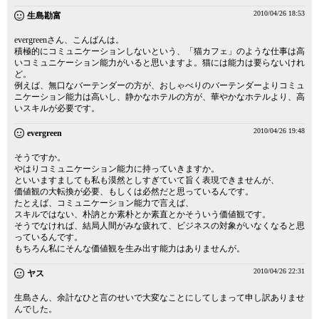
2010/04/26 18:53
生島勘富
evergreenさん、こんばんは。
積極的にコミュニケーションしないという、「猫カフェ」のような仕事は高
いコミュニケーション能力がいると思いますよ。猫には能力は要らないけれ
ど。
例えば、無口なバーテンダーの方が、おしゃべりのバーテンダーよりコミュ
ニケーション能力は高いし、静かなホテルの方が、華やかなホテルより、高
いスキルが必要です。
2010/04/26 19:48
evergreen
そうですか。
やはりコミュニケーション能力に持っていきますか。
といいますましても私も漠然としすぎていて旨く表現できませんが、
価値観の大転換が必要、もしくは必然だと思っているんです。
たとえば、コミュニケーション能力で言えば、
スキルではない、朴訥とか素朴とか素直とかそういう価値観です。
そうでなければ、結局人間がみな疲れて、ビジネスの対象がいなくなると思
っているんです。
もちろん私にそんな価値観を生み出す能力はありませんが。
2010/04/26 22:31
ヤス
生島さん、余計なひと言のせいで大変なことにしてしまって申し訳ありませ
んでした。