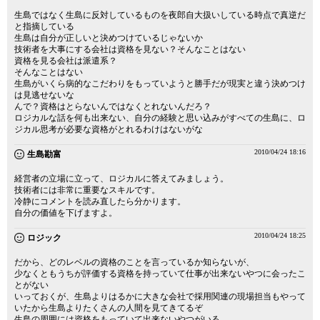
生島ではなく生島に反対しているものを夜郎自大扱いしている時点で真逆だ
と指摘している
生島は自分が正しいと決めつけているじゃないか
技術者を大事にする会社は資格を見ない？そんなことはない
資格を見る会社は派遣系？
そんなことはない
生島がいくら病的なこだわりをもっていようと勝手だが現実と違う決めつけ
は見逃せないな
んで？資格はとらないんではなくとれないんだろ？
ロジカルな話を何も出来ない、自分の経験と思い込みがすべての生島に、ロ
ジカル思考が必要な資格がとれるわけはないがな
2010/04/24 18:16
生島勘富
経営者の立場に立って、ロジカルに答えてみましょう。
技術者には非常に重要なスキルです。
冷静にコメントを読み直したら分かります。
自分の価値を下げますよ。
2010/04/24 18:25
ロジック
だから、どのレベルの資格のことを言っているか知らないが、
少なくともうちが評価する資格を持っていて仕事が出来ないやつに会ったこ
とがない
いっておくが、生島よりはるかに大きな会社で採用関連の現場担当もやって
いたから生島よりたくさんの人間を見てきてるぞ
生島の周囲には資格をもっていて出来ないやつがいる