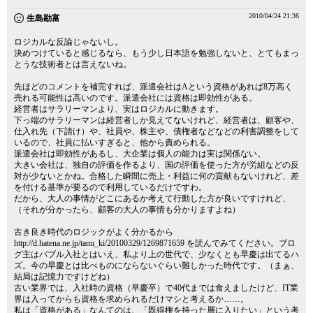
2010/04/24 21:36
生島勘富
ロジカルな反論じゃないし。
決めつけていると感じるなら、もう少し日本語を勉強しないと、とてもまっ
とうな技術者とは言えないね。
先ほどのコメントを補完すれば、派遣会社はAという資格があれば8万高く
売れる可能性は高いのです。派遣会社には資格は即効性がある。
経営者はサラリーマンより、実はロジカルに動きます。
下っ端のサラリーマンは経営者しか見えてないけれど、経営者は、顧客や、
仕入れ先（下請け）や、社員や、株主や、債権者などなどの利害調整をして
いるので、社員に払いすぎると、他から責められる。
派遣会社は即効性があるし、大企業は個人の能力は実は関係ない。
大きい会社は、独自の評価を作るより、国の評価を使った方が労組などの反
対が少ないとかね。合格した瞬間に売上・利益に何の貢献もないけれど、差
を付ける基準が要るので利用しているだけですわ。
だから、大人の事情がどこにあるか考えて行動した方が良いですけれど、
（それが分かったら、顧客の大人の事情も分かりますよね）
古き良き時代のロジックがよく分かるから
http://d.hatena.ne.jp/tanu_ki/20100329/1269871659
を読んでみてください。ブロ
グ主はバブル入社とはいえ、私より上の世代で、少なくとも早慶は出てるハ
ズ。今の早慶とは比べものにならないぐらい難しかった時代です。（まぁ、
結局は記憶力ですけどね）
古い業界では、入社時の資格（早慶卒）で40代までは食えましたけど、IT業
界は入ってからも資格を求められるだけマシと考えるか……。
私は「資格がある」なんてのは、「既得権を持った層に入りたい」という考