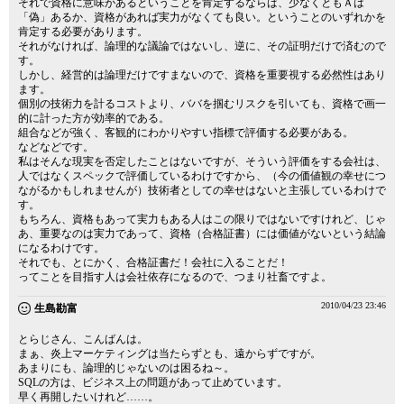
それで資格に意味があるということを肯定するならば、少なくともＡは
「偽」あるか、資格があれば実力がなくても良い。ということのいずれかを
肯定する必要があります。
それがなければ、論理的な議論ではないし、逆に、その証明だけで済むので
す。
しかし、経営的は論理だけですまないので、資格を重要視する必然性はあり
ます。
個別の技術力を計るコストより、ババを掴むリスクを引いても、資格で画一
的に計った方が効率的である。
組合などが強く、客観的にわかりやすい指標で評価する必要がある。
などなどです。
私はそんな現実を否定したことはないですが、そういう評価をする会社は、
人ではなくスペックで評価しているわけですから、（今の価値観の幸せにつ
ながるかもしれませんが）技術者としての幸せはないと主張しているわけで
す。
もちろん、資格もあって実力もある人はこの限りではないですけれど、じゃ
あ、重要なのは実力であって、資格（合格証書）には価値がないという結論
になるわけです。
それでも、とにかく、合格証書だ！会社に入ることだ！
ってことを目指す人は会社依存になるので、つまり社畜ですよ。
2010/04/23 23:46
生島勘富
とらじさん、こんばんは。
まぁ、炎上マーケティングは当たらずとも、遠からずですが。
あまりにも、論理的じゃないのは困るね～。
SQLの方は、ビジネス上の問題があって止めています。
早く再開したいけれど……。