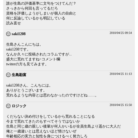
誰が生島の評価基準に文句をつけてんだ？
さっきから何回も言ってるだろ
資格を評価しようがしまいが個人の自由と
何に反論しているかも明記している
読み直せ
2010/04/25 09:54
saki1208
生島さんこんにちは。
saki1208です。
なんか久々に投稿されたコラムですが...
盛大に荒れてますね>コメント欄
twitterの方も見てみます。
2010/04/25 11:13
生島勘富
saki1208さん、こんちには。
ありがとうございます。
荒れるような内容とは思わなかったのですけどね……。
2010/04/25 15:50
ロジック
くだらない決め付けをしているから荒れることになる
今まで荒れてきたのもすべてそうではないか
生島と同じ歳の親しい後輩が何人かいるが全員生島より遥かに大人だ
俺と一歳違いとは思えないほど情けないぜ
年齢相応の実力と知性を身につけるべく努力しろ