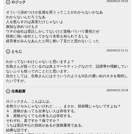
2010/04/23 19:33
ロジック
そういう決めつけが反感を買うってことがわからないかなあ
わからないんだろうなあ
人を怒らすのは真実だけじゃないよ
無知な決めつけもさ
ウチの会社は受託しかしてないけど資格バリバリ重視だぜ
技術に強い会社としてかなり名前も知られてるしな
経営者がみんなあんたと同じ狭い了見だと思わないこった
2010/04/23 21:11
とらじ
わかってないわけじゃないと思いますよ？
生島さんが狙っているのは炎上マーケティングなので、誤誘導や理解してい
ないふりも狙ってのことだと思います。
自分としては、生島さんにはそういうのよりもSQLの濃いめのネタを期待し
たいですが。
2010/04/23 23:34
生島勘富
ロジックさん、こんばんは。
全然ロジカルじゃないけれど……。まさか、技術職じゃないですよね？
Ａ．資格があっても出来ない人は存在する。
Ｂ．資格がなくても出来る人は存在する。
それぞれ、真ですか？偽ですか？
うちは受託中心だ技術があるが資格重視である。
結構な話です。