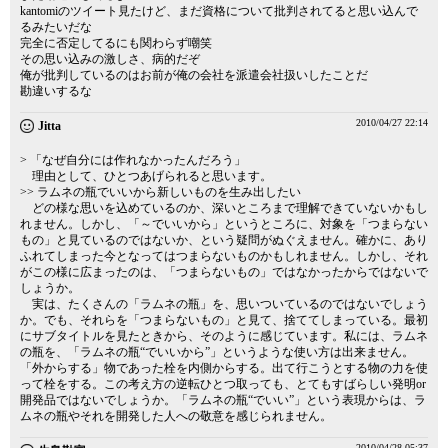
kantomiのツイート見たけど、まだ資格について批判されてると思い込んで
るみたいだな
完全に否定してるにも関わらず嘲笑
その思い込みの激しさ、病的だぞ
俺が批判しているのはお前が俺の会社を派遣会社扱いしたことだ
勘違いするな
2010/04/27 22:14
Jitta
> 「なぜ自分には作れなかったんだろう」
理由として、ひとつあげられると思います。
>> ラムネの瓶でいいから新しいものを生み出したい
どの様な思いを込めているのか、深いところまで理解できていないかもし
れません。しかし、「～でいいから」というところに、対象を「つまらない
もの」と見ているのではないか、という疑問がぬぐえません。確かに、あり
ふれてしまった今となってはつまらないものかもしれません。しかし、それ
がこの様に広まったのは、「つまらないもの」ではなかったからではないで
しょうか。
実は、たくさんの「ラムネの瓶」を、思いついているのではないでしょう
か。でも、それらを「つまらないもの」と見て、捨ててしまっている。最初
にサブタイトルを見たときから、そのように感じています。私には、ラムネ
の瓶を、「ラムネの瓶“でいいから”」というような使い方は出来ません。
「外からする」物であった栓を内側からする。出て行こうとする物の力を使
って栓をする。この考え方の逆転ひとつ取っても、とてもすばらしい発明or
開発品ではないでしょうか。「ラムネの瓶“でいい”」という表現からは、ラ
ムネの瓶やそれを開発した人への敬意を感じられません。
2010/04/28 05:37