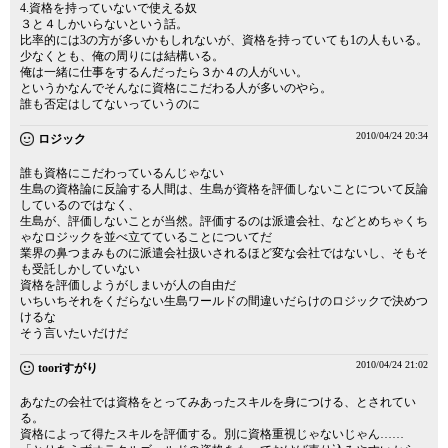
4.資格を持っていないで使える奴
３と４しかいらないという話。
比率的には3の方が多いかもしれないが、資格を持っていても1の人もいる。
少なくとも、俺の周りには結構いる。
俺は一緒に仕事をするんだったら３か４の人がいい。
というかなんでそんなに資格にこだわる人が多いのやら。
誰も否定はしてないっていうのに
2010/04/24 20:34
ロジック
誰も資格にこだわっているんじゃない
生島の資格論に反論する人間は、生島が資格を評価しないことについて反論
しているのではなく、
生島が、評価しないことが当然。評価するのは派遣会社、などとめちゃくち
ゃなロジックを並べ立てていることについてだ
業界の鼻つまみものに派遣会社扱いされるほど変な会社ではないし、そもそ
も受託しかしていない
資格を評価しようがしまいが人の自由だ
いちいちそれをくだらない生島ワールドの間違いだらけのロジックで決めつ
けるな
そう言いたいだけだ
2010/04/24 21:02
tooriすがり
あなたの会社では資格をとってみあったスキルを身につける、とされてい
る。
資格によって得たスキルを評価する。別に資格重視じゃないじゃん……