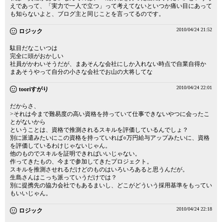
えであって、「実力で一人で立つ」って考えてないといつか痛い目にあって
も知らないよと、ブログ主と同じことを言ってるのです。
2010/04/24 21:52
ロジック
駄目だなこいつは
完全に頭がおかしい
社員がかわいそうだが、まあそんな会社にしか入れない時点で自業自得か
まあそうやって自分の小さな会社でお山の大将してな
2010/04/24 22:01
tooriすがり
だからさ、
>それは今まで難易度の高い資格を持っていて仕事できないやつに会ったこ
とがないから
ということは、資格で推測されるスキルを評価しているんでしょ？
別に派遣みたいにこの資格を持っていれば○万円給与アップみたいに、資格
を評価しているわけじゃないじゃん。
他のものでスキルを証明できればいいじゃない。
作ってきたもの、今まで参加してきたプロジェクト。
スキルを推測させれるだけどのものはいろいろあると思うんだが。
生島さんはこっち派っていうだけでは？
別に提携先の協力会社でもあるまいし、どこがどういう採用基準をもってい
もいいじゃん。
2010/04/24 22:18
ロジック