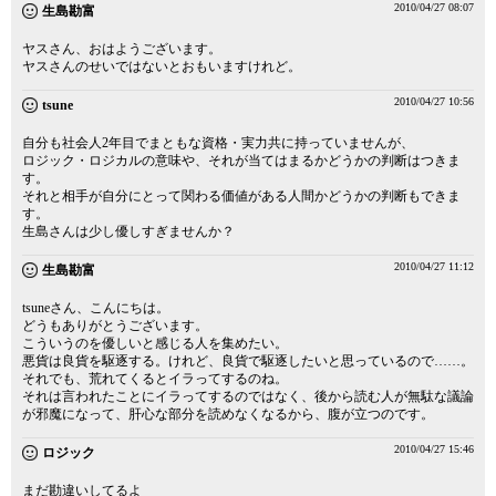
2010/04/27 08:07
生島勘富
ヤスさん、おはようございます。
ヤスさんのせいではないとおもいますけれど。
2010/04/27 10:56
tsune
自分も社会人2年目でまともな資格・実力共に持っていませんが、
ロジック・ロジカルの意味や、それが当てはまるかどうかの判断はつきま
す。
それと相手が自分にとって関わる価値がある人間かどうかの判断もできま
す。
生島さんは少し優しすぎませんか？
2010/04/27 11:12
生島勘富
tsuneさん、こんにちは。
どうもありがとうございます。
こういうのを優しいと感じる人を集めたい。
悪貨は良貨を駆逐する。けれど、良貨で駆逐したいと思っているので……。
それでも、荒れてくるとイラってするのね。
それは言われたことにイラってするのではなく、後から読む人が無駄な議論
が邪魔になって、肝心な部分を読めなくなるから、腹が立つのです。
2010/04/27 15:46
ロジック
まだ勘違いしてるよ