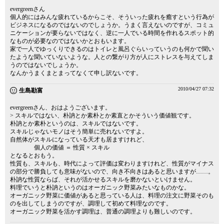
evergreenさん
個人的にはみんな疲れているからこそ、そういった疲れを癒すという行為が
ビジネスになるのではないのでしょうか。うまく言えないのですが、コミュ
ニケーションが要らないではなく、逆に一人でいる時間を作れるスポット的
なものが必要なのではないかとおもいます。
家で一人でゆっくりできるのはトイレと風呂ぐらいっていうのも何かで聞い
たような聞いていないような。人との繋がり方が人にストレスを与えてしま
うのではないでしょうか。
なんかうまくまとまってなくて申し訳ないです。
2010/04/27 07:32
生島勘富
evergreenさん、おはようございます。
> スキルではない、朴訥とか素朴とか素直とかそういう価値観です。
朴訥とか素朴というのは、スキルではないです。
スキルじゃないモノはそう簡単に売れないですよ。
自然体がスキルになっている天才も居ますけれど、
個人の価値 ＝ 性質 × スキル
となるとおもう。
性質も、スキルも、時代によって評価は変わりますけれど、性質がマイナス
の部分で勝負しても意味がないので、向き不向きはあると思いますが……。
朴訥な性質ならば、それが活かせるスキルを磨かないといけません。
料理でいうと朴訥というのはオーガニック野菜みたいなものかな。
オーガニック野菜に価値があると思っている人は、料理の注文に野菜そのも
のを出してしまうのですが、調理して初めて料理なのです。
オーガニック野菜を活かす調理は、普通の調理よりも難しいのです。