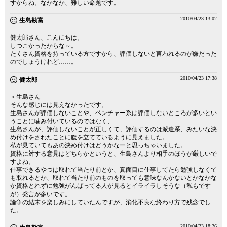
すからね。なかなか、難しい命題です。
2010/04/23 13:02
生島勘富
健太郎さん、こんにちは。
しつこかったからな～。
たくさん資格を持っている方ですから、評価しないと言われるのが嫌だった
のでしょうけれど……。
2010/04/23 17:38
健太郎
＞生島さん
そんな感じには見えなかったです。
生島さんが評価しないことや、ベンチャー系は評価しないところが多いとい
うことに噛み付いているのではなく、
生島さんが、評価しないことが正しくて、評価するのは派遣系、みたいな決
め付けをされたことに腹を立てているように見えました。
私が見ていてもあの決め付けはどうかなーと思っちゃいました。
資格に対する意見はどちらかというと、生島さんより相手のほうが厳しいで
すよね。
仕事できるやつは取れて当たり前とか、真面目に仕事してたら勉強しなくて
も取れるとか、取れて当たり前のものを取っても意味なんかないとかなかな
か資格とれずに勉強がんばってる人が見るとイライラしそうな（私もです
が）発言が多いです。
論争の結末を楽しみにしていたんですが、消化不良な終わり方で残念でし
た。
2010/04/23 18:26