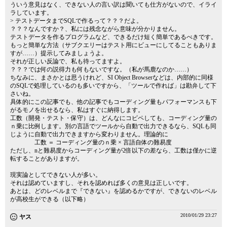
ういう意見はなく、できない人の言い訳は聞いても仕方がないので、イライ
ラしています。
> テストデータまでSQLで作るって？？？だよ。
？？？なんですか？、私には残念ながら意味が分かりません。
テストデータを作るプログラムなど、できるだけ短く簡単であるべきです。
もっと簡単な方法（サブクエリーはテスト用にビューにしてることもありま
すが……）提示してみましょうよ。
それが正しい反論で、私も待ってますよ。
？？？では何の説得力も何もないですな。（私が馬鹿なのか……）
ちなみに、まさかとは思うけれど、SI Object Browserなどは、内部的に同様
のSQLで処理しているのも多いですから、「ツールで作れば」は勘弁して下
さいね。
具体的にこの記事でも、他の記事でもコーディング量もパフォーマンスも下
がるモノを出せるなら、私はすぐに納得します。
工数（開発・テスト・保守）は、どんなにコピペしても、コーディング量の
ｎ乗に比例します。別の言語でツールから自動で出力できるなら、SQLも同
じように自動で出力できますから変わりません。理論的に
工数 ＝ コーディング量のｎ乗 × 言語自体の難易度
ただし、nと難易度からコーディング量が2倍以下の差なら、工数は僅かに逆
転することがありますが。
現実論としてできない人が多い。
それは認めていますし、それを認めれば多くの意見は正しいです。
あとは、どのレベルまで『できない』を認めるかですが、できないのレベル
が高校生ができる（以下略）
2010/01/29 23:27
ヤス