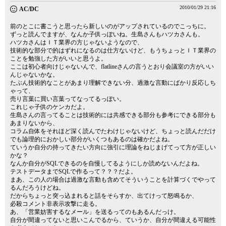
2010/01/29 21:16
AC/DC
前のとこに書こうと思ったら新しいのがアップされているのでこっちに。
ずっと読んでますが、なんか子供っぽいね。生島さんもハツカさんも。
ハツカさんはＩＴ業界の方じゃないようなので、
技術的な部分で的はずれになるのは仕方ないけど、もうちょっとＩＴ業界の
ことを勉強した方がいいと思うよ。
ここは初心者向けじゃないんで、flatlineさんの言うとおり会議室の方がいい
んじゃないかな。
たぶん技術的なことがあまり理解できない分、過激な言動にばかり反応しち
ゃって、
売り言葉に買い言葉ってなってるっぽい。
これじゃ子供のケンカだよ。
生島さんの言ってることは技術的には共感できる部分も参考にできる部分も
あまりないから、
コラム自体をそれほど深く読んでたわけじゃないけど、ちょっと読んだだけ
でも論理的におかしい部分がいくつもあるのは確かだよね。
ていうか自分の持ってきたい方向に強引に理論をねじまげてって方が正しい
かな？
なんか自分がSQLできるのを自慢してるようにしか読めないんだよね。
テストデータまでSQLで作るって？？？だよ。
まあ、この人の場合は過激な言動も含めてそういうことを計算づくでやって
るんだろうけどね。
だからちょっと突っ込まれると話をそらすか、出てけって怒鳴るか、
必殺コメント非表示攻撃に走る。
あ、「営業妨害するなメール」を送るってのもあるんだっけ。
自分が間違ってないと思いこんでるから、ていうか、自分が間違える可能性