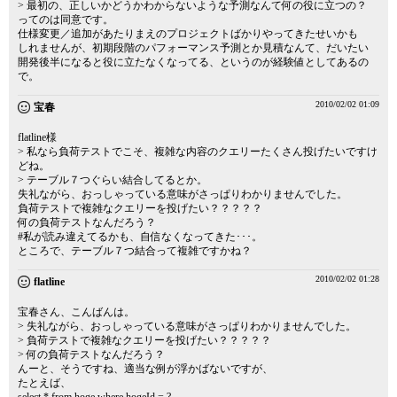
> 最初の、正しいかどうかわからないような予測なんて何の役に立つの？
ってのは同意です。
仕様変更／追加があたりまえのプロジェクトばかりやってきたせいかも
しれませんが、初期段階のパフォーマンス予測とか見積なんて、だいたい
開発後半になると役に立たなくなってる、というのが経験値としてあるの
で。
2010/02/02 01:09
宝春
flatline様
> 私なら負荷テストでこそ、複雑な内容のクエリーたくさん投げたいですけ
どね。
> テーブル７つぐらい結合してるとか。
失礼ながら、おっしゃっている意味がさっぱりわかりませんでした。
負荷テストで複雑なクエリーを投げたい？？？？？
何の負荷テストなんだろう？
#私が読み違えてるかも、自信なくなってきた･･･。
ところで、テーブル７つ結合って複雑ですかね？
2010/02/02 01:28
flatline
宝春さん、こんばんは。
> 失礼ながら、おっしゃっている意味がさっぱりわかりませんでした。
> 負荷テストで複雑なクエリーを投げたい？？？？？
> 何の負荷テストなんだろう？
んーと、そうですね、適当な例が浮かばないですが、
たとえば、