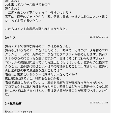
違うよね？
お金出してスペース借りてるの？
違うよね？
「二度と来ないで下さい」って、何様のつもり？
素直に「商売のジャマだから、私の意見に賛成できる人以外はコメント書く
な」って本音で書いたら？
これもコメント非表示攻撃されちゃうかなあ。
2010/02/01 21:15
ヤス
負荷テストで複雑な内容のデータは必要ないし、
負荷をかける為のデータを作るために、一時間で一万件のデータを作るプロ
グラムと、一分で一万件のデータを作るプログラムがあるとします。負荷テ
ストをやるのにどっちを使いますか？ 普通に考えればわかりますよね？
コンサルの提案は間違っていたら訂正しに行けばいいし、重要なのは検討で
きること。選択肢に出せない人はその方法をとることは出来ません。重要な
のは選択肢の中で最適解を選ぶことでは？
右折しか出来ないタクシーに乗りたい人なんですか？
俺は絶対に嫌ですな。時間も金も掛かる。
右折で最短ならそれでいいし、左折を混ぜた方が最短ならそちらがいい。
プロフェクトに選ぶ方針もそれと同じ。時間と金どちらに銃身をおくかは案
件しだいではありますけどね。要は選択肢があることが重要である。という
話。
2010/02/01 21:55
生島勘富
皆さん、こんばんは。