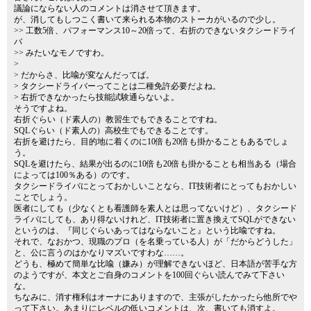
議論にならない人のコメントは消させて頂きます。
が、消してもしつこく書いて来られる本物のストーカがいるので少し。
>> 工数5倍、パフォーマンス10～20倍って、右折のできないタクシードライ
バ
>> みたいなモノですわ。
>
> だからさ、比喩が変なんだってば。
> タクシードライバーってことは二種免許必要だよね。
> 右折できなかったら技能試験通らないよ。
そうですよね。
右折ぐらい（ド素人の）教習生でもできることですね。
SQLぐらい（ド素人の）高校生でもできることです。
右折を避けたら、目的地に着くのに10倍も20倍も掛かることもあるでしょ
う。
SQLを避けたら、結果が出るのに10倍も20倍も掛かることも相当ある（場合
によっては100％ある）のです。
タクシードライバにとっておかしいことなら、IT技術者にとってもおかしい
ことでしょう。
医者にしても（少なくとも看護師を素人とは思ってないけど）、タクシード
ライバにしても、あり得ないけれど、IT技術者に置き換えてSQLができない
というのは、『同じぐらいあってはならないこと』という比喩ですね。
それで、なおかつ、現職のプロ（を名乗っている人）が「だからどうした」
と、公に言うのはかなりマズいですわな……。
どうも、極めて簡単な比喩（嫌み）が理解できないほど、日本語が苦手な方
のようですが、本文とご自身のコメントを100回ぐらい読んでみて下さい
な。
ちなみに、消す権利はオーナにありますので、主張がしたかったら他所でや
って下さい。あまりにレベルの低いコメントは、次、書いても消すよ。