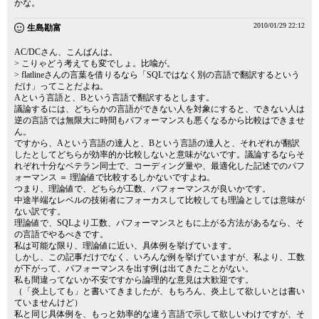
かな。
2010/01/29 22:12
生島勘富
AC/DCさん、こんばんは。
> こりゃどう考えても変でしょ。比喩が。
> flatlineさんの言葉を借りるなら「SQLではなく別の言語で翻訳するという
だけ」ってことだよね。
Aという言語と、Bという言語で翻訳するとします。
議論するには、どちらかの言語ができない人を対象にすると、できない人は
逆の言語では無限大に時間もパフォーマンスも悪くなるから比較はできませ
ん。
ですから、Aという言語の達人と、Bという言語の達人と、それぞれが翻訳
したとしてどちらが効率的か比較しないと意味がないです。議論するならそ
れぞれ十分なベテラン同士で、コーディング量や、最適化した記述でのパフ
ォーマンス ＝ 理論値で比較するしかないですよね。
つまり、理論値で、どちらが工数、パフォーマンスが良いかです。
中途半端なレベルの技術者にフォーカスして比較しても理論としては意味が
ない訳です。
理論値で、SQLより工数、パフォーマンスともに上がる方法があるなら、そ
の言語でやるべきです。
私は可能な限り、理論値に近い、具体例を挙げています。
しかし、この記事だけでなく、いろんな例を挙げていますが、私より、工数
が下がって、パフォーマンスを出す例は出てきたことがない。
私も間違ってないか不安ですから論理的な意見は大歓迎です。
（「炎上しても」と書いてきましたが、もちろん、炎上して欲しいとは書い
ていませんけど）
私と同じ具体例を、もっと効率的な違う言語で示して欲しいわけですが、そ