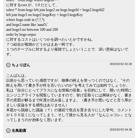
select * from hoge where hogeId = ?
に対するcost が、1.0 だとして、
select * from hoge left join hoge2 on hoge.hogeId = hoge2.hogeId2
left join hoge3 on hoge2.hogeKey = hoge3.hogeKey
where hoge.code in (?,?,?)
and hoge2.name like 'aaaa%'
and hoge3.no between 100 and 200
order by hoge.seqno
に対するコストはいくつかを調べたいとかですかね。
７つ結合が複雑かどうかはまあ一例です。
１つのテーブルに対するより複雑でしょということで、深い意味はないで
す。
2010/02/02 02:28
ちょりぽん
こんばんは。
以前から思っていた感想ですが、物事の例えを突っつくのではなく、”その
例えを用いて書き手が何を言いたいのか”を考えてみては如何でしょうか。
私は『自分にとってプラスになる情報の収集』を目的にして、開いた時間に
エンジニアライフを閲覧していますので、挙げ足取りには興味がなく、書き
手の意図が解るまで何度か読み返しますよ。（書き手が悪いなどと言う厚か
ましい反論をする感性はありません）
本題から脱線した議論（？）の連続で焦点を置き去りにした挙句、コメント
が１００近くになってしまう。そして後から見る人が『なんじゃコレ』とな
ってしまうのが勿体なく思います。
2010/02/02 04:38
生島勘富