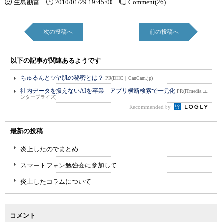
生島勘富
2010/01/29 19:45:00
Comment(26)
次の投稿へ
前の投稿へ
以下の記事が関連あるようです
ちゅるんとツヤ肌の秘密とは？
PR(DHC｜CanCam.jp)
社内データを扱えないAIを卒業 アプリ横断検索で一元化
PR(ITmedia エ
ンタープライズ)
Recommended by
最新の投稿
炎上したのでまとめ
スマートフォン勉強会に参加して
炎上したコラムについて
コメント