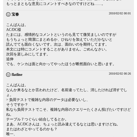
もっとまともな意見にコメントすべきなのですけどね……。
2010/02/02 00:01
宝春
こんばんは。
AC/DC様
たまには、感情的なコメントというのも見てて微笑ましいのですが
もうちょっと簡潔にまとめるか、ひねりを加えていただかないと
読んでても面白くないです。次は、面白いのを期待してます。
本文には特にコメントすることがありません。ごめんなさい。
次回を楽しみにしてます。
追伸
でも、ケンカは面と向かってやったほうが断然面白いと思います。
2010/02/02 00:26
flatline
こんばんは。
なんか来るなとか言われたけど、名前違ってたし、消したければ消すでし
ょ。
> 負荷テストで複雑な内容のデータは必要ないし、
そうですか？
私なら負荷テストでこそ、複雑な内容のクエリーたくさん投げたいですけど
ね。
テーブル７つぐらい結合してるとか。
まあ、AC/DCさんは、ちょっと読み違えてるなとは思いますけどね。
またはわざとやってるのかも？
唯一、