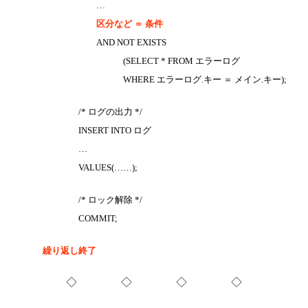
…
区分など ＝ 条件
AND NOT EXISTS
(SELECT * FROM エラーログ
WHERE エラーログ.キー ＝ メイン.キー);
/* ログの出力 */
INSERT INTO ログ
…
VALUES(……);
/* ロック解除 */
COMMIT;
繰り返し終了
◇ ◇ ◇ ◇