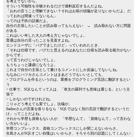
を考えてないから、
そういう可能性を示唆されるだけで過剰反応するんだよね。
「おれの言うこと理解できない？それはお前の頭脳が足りないからだよ。だ
っておれは間違ってないもん」
ってのは子供の証拠だよ。
自分の主張したいことが読み取ってもらえない → 読み取れない方に問題
がある
これはいい年した大人の考え方じゃないでしょ。
普通は自分の言ったことを見直すよね。
エンドユーザに「バグでましたけど」っていわれたとき、
「それは仕様です。バグだと思えるのはあなたに仕様を読み取る能力がない
からです」
って言うわけじゃないでしょ。
もうちょっと謙虚になろうよ。
これまで自分の主張として書けるコメントにしか反論してないしね。
ちなみにハツカさんコメントはまあどうでもいいとしても、
> プログラムを作るというのは、業務をプログラミング言語に翻訳するとい
う
> 仕事で、SQLなんてって人は、「単文の羅列でも意味は通じる」という主
張で
> しかないのですけれどね。
こりゃどう考えても変でしょ。比喩が。
flatlineさんの言葉を借りるなら「SQLではなく別の言語で翻訳するというだ
け」ってことだよね。
それから学歴も資格もない人が、「学歴なんて」「資格なんて」って言わな
い方がいいよ。
学歴コンプレックス、資格コンプレックスにしか聞こえないからさ。
生島さんがSQLすごい自慢はいいからさ、そろそろ別の話題にしてくんない