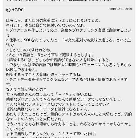
2010/02/01 20:39
AC/DC
ほらほら、また自分の主張に沿うようにねじまげてるよ。
それとも、本当に自分で気付いてないのかなあ。
> プログラムを作るというのは、業務をプログラミング言語に翻訳するとい
う
> 仕事で、SQLなんてって人は、「単文の羅列でも意味は通じる」という主
張で
> しかないのですけれどね。
> Aという言語と、Bという言語で翻訳するとします。
> 議論するには、どちらかの言語ができない人を対象にすると、
> できない人は逆の言語では無限大に時間もパフォーマンスも悪くなるから
比較はできません。
翻訳するってことの意味が違っちゃってるね。
> テストデータを作るプログラムなど、できるだけ短く簡単であるべきで
す。
なんで？誰が決めたの？
どうも生島さんのコラムって「～べき」が多いよね。
簡単なプログラムでできるものなんて簡単なデータでしかないでしょ。
そんな単純なテストデータだけでテストしてるってことかい？
複雑な業務ならテストデータも複雑になるじゃん。
あたりまえのことだけど、量的なテストはもちろんのこと大切だけど、質的
なテストの方がずっと大切だよね。
そういうまともな技術者なら考えることを、わざとなのかうっかりなのかし
らないけど
まるで無視してるもんだから、？？？って書いたわけ。