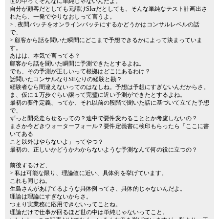
世の中ってそんなに単純じゃないんだよ。
自分が顧客だとしても元請けSIerだとしても、そんな単純なテスト計画出さ
れたら、一発でやりなおしって言うよ。
> . 夜間バッチをオンラインバッチにするかどうかはコンサルレベルの話
で、
> 顧客から話を聞いた瞬間にどこまで予想できるかによって決まっていま
す。
あはは、本気で言ってる？
顧客から話を聞いた瞬間に予測できたとするよね。
でも、その予測が正しいって根拠はどこにあるわけ？
話聞いたコンサルなりSEなりの経験と勘？
経験者なら間違えないってのはなしね。予想は予想にすぎないんだからさ。
ま、仮に１万歩ぐらい譲って完璧に近い予測ができたとするよね。
最初の要件定義、ってか、それ以前の段階で聞いた話に基づいて立てた予想
で、
ずっと開発走らせるっての？途中で要件変わることとか考慮しないの？
まさか今どきウォーターフォール？要件定義書に検印もらったら「ここに書
いてある
こと以外はやらないよ」ってやつ？
最初の、正しいかどうかわからないような予測なんて何の役に立つの？
前後するけど、
> 私は可能な限り、理論値に近い、具体例を挙げています。
これも同じね。
生島さんがあげてるような具体例ってさ、具体的じゃないんだよ。
理論は理論にすぎないからさ。
つまり実業務に応用できないってことね。
理論だけで仕事が回るほど世の中は単純じゃないってこと。