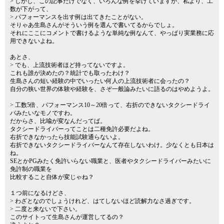
> しかし、この記事だけでなく、いろんな例を挙げていますが、私より、工
数が下がって、
> パフォーマンスを出す例は出てきたことがない。
そりゃあ生島さんがそういう例を選んで書いてるからでしょ。
それにここにコメントで書けるような単純な例なんて、やっぱり実業務に応
用できないよね。
あとさ、
> でも、上流技術者ほど持ってないですよ。
これも誰が決めたの？統計でも取ったわけ？
生島さんの短い経験の中でいったい何人の上流技術者に会ったの？
自分の狭い世界の体験や経験を、さぞ一般論みたいに語るのはやめようよ。
> 工数5倍、パフォーマンス10～20倍って、右折のできないタクシードライ
バみたいなモノですわ。
だからさ、比喩が変なんだってば。
タクシードライバーってことは二種免許必要だよね。
右折できなかったら技能試験通らないよ。
右折できないタクシードライバーなんて存在しないわけ。少なくとも日本は
ね。
SEとかPGみたく免許いらない職業と、医者やタクシードライバーみたいに
免許制の職業を
比較すること自体が変じゃね？
１つ前になるけどさ、
> わざとなのでしょうけれど、はてしないほど読解力なさ過ぎです。
> 二度と来ないで下さい。
このサイトって生島さんが運営してるの？