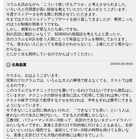
コラムを読みながら「こういう使い方もアリか」と考えさせられました。
いろいろと汎用度が高い技術を教えていただいてありがとうございます。
今度テストデータを作る際に利用させていただきます。
今まではクロスジョインアップデートを繰り返してきましたが、断然こっち
のほうが制御が簡単そうですね。
しかし、相変わらず変な人たち多いですね。
別の言語に翻訳じゃなくて、RDBMSの母国語を考えろよと思ったり。
次のコラムもSQLを使う人間にとって有益なコラムを期待しております。
でも、使わない人におっても有益さがわからないと、上級にたどり着かない
からなぁ……
とにかく次も期待しているのでがんばってください。
2010/01/30 09:02
生島勘富
ヤスさん、おはようございます。
現実のプログラムでは、いろんな大人の事情で使えなくても、テストでは使
えるのです。
このコラムでもテクニックだけを書いているわけではないですから散乱はし
ていますが、テクニックの部分を適当に読んで応用して頂ければ幸いです。
テストや保守でSQLで処理するクセを付ければ、半年もすれば勝手にできる
ようになっています。
今できないことは別に責めないけれど、「できなくても良い」という人は、
使わないので永久に伸びないし、できる人の邪魔しかしない。
工数5倍、パフォーマンス10～20倍って、右折のできないタクシードライバ
みたいなモノですわ。直進と左折だけで目的地に行けることもあるし、右折
しないといけない場所でも、遠回りして10～20倍の時間を掛けても良いな
ら、直進と左折だけでも大抵の目的地には着けるでしょう。