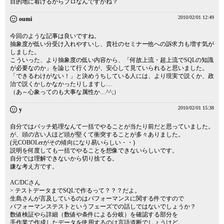
目的地に着けるからプロなんですかね？
2010/02/01 12:49
oumi
今回のような記事は良いですね。
抽象度が低い分受け入れやすいし、貴社のセミナー他への訴求力も増す気が
しました。
こういった、より抽象度の低い内容から、「何故上流・超上流でSQLの知識
が必要なのか」を論じて行く方が、安心して見ていられると思いました。
「できるわけがない！」と決めうちしている人には、より現実で説くか、政
治で説くかしかなかったりしますし…
（あ～心象ってのも大事な属性か…^^;）
2010/02/01 15:38
y
自分ではバッチ処理なんて一括でやることが当たり前だと思っていました。
が、頭の古い人ほど頭が堅くて衝突することが多々ありました。
(元COBOLerがその傾向になり易いらしい・・)
説明を何度しても一括でやることを想像できないらしいです。
自分では理解できないから切り捨てる。
嫌な考え方です。
AC/DCさん
> テストデータまでSQLで作るって？？？だよ。
生島さんが言及しているのはパフォーマンスに関する件ですので
パフォーマンステストというフェーズでの話しではないでしょうか？
数値検証やら詳細（数値や条件による分岐）を確認する部分を
手作業で作成したデータを使用するのは言語道断でしょうけど。