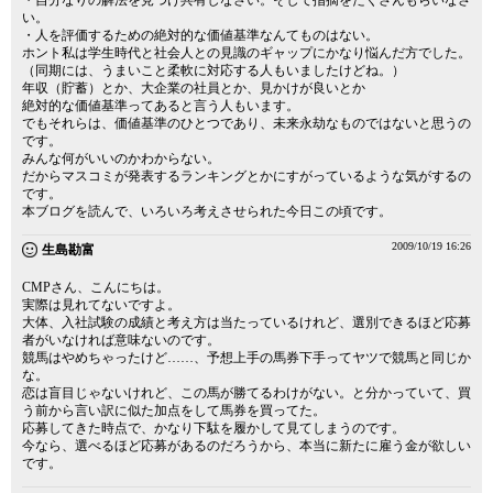
・自分なりの解法を見つけ共有しなさい。そして指摘をたくさんもらいなさ
い。
・人を評価するための絶対的な価値基準なんてものはない。
ホント私は学生時代と社会人との見識のギャップにかなり悩んだ方でした。
（同期には、うまいこと柔軟に対応する人もいましたけどね。）
年収（貯蓄）とか、大企業の社員とか、見かけが良いとか
絶対的な価値基準ってあると言う人もいます。
でもそれらは、価値基準のひとつであり、未来永劫なものではないと思うの
です。
みんな何がいいのかわからない。
だからマスコミが発表するランキングとかにすがっているような気がするの
です。
本ブログを読んで、いろいろ考えさせられた今日この頃です。
2009/10/19 16:26
生島勘富
CMPさん、こんにちは。
実際は見れてないですよ。
大体、入社試験の成績と考え方は当たっているけれど、選別できるほど応募
者がいなければ意味ないのです。
競馬はやめちゃったけど……、予想上手の馬券下手ってヤツで競馬と同じか
な。
恋は盲目じゃないけれど、この馬が勝てるわけがない。と分かっていて、買
う前から言い訳に似た加点をして馬券を買ってた。
応募してきた時点で、かなり下駄を履かして見てしまうのです。
今なら、選べるほど応募があるのだろうから、本当に新たに雇う金が欲しい
です。