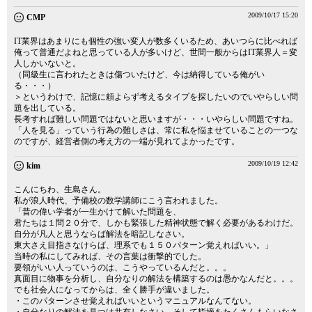
2009/10/17 15:20
CMP
IT業界はあまりにも個性の強い変人が数多くいるため、あいつらに比べれば
俺って普通だよねと思っている人が多いけど、世間一般からはIT業界人＝変
人しかいないと。
（同級生に言われたときは傷ついたけど、今は納得している俺がい
る・・・）
＞というわけで、記憶に頼よらず考えるタイプを探したいのでいやらしい問
題を出している。
長考すれば難しい問題ではないと思いますが・・・いやらしい問題ですね。
「人を見る」っていう行為の難しさは、常に私を悩ませていることの一つな
のですが、経営者側の考え方の一端が見れてよかったです。
2009/10/19 12:42
kim
こんにちわ、生島さん。
私が浪人時代、予備校の数学講師にこう言われました。
「昔の偉い学者が一生かけて解いた問題を、
君たちは１問２０分で、しかも緊張した精神状態で解く必要があるわけだ。
自分が凡人と思うならば解法を暗記しなさい。
東大さえ目指さなけらば、理系でも１５０パターン覚えればいい。」
当時の私にしてみれば、その言葉は衝撃的でした。
要領がいい人っていうのは、こうやっているんだと。。。
真面目に物事を分析し、自分なりの解法を構築するのは愚かなんだと。。。
でも社会人になってからは、全く勝手が違いました。
・このパターンさせ覚えればいいというマニュアルなんてない。