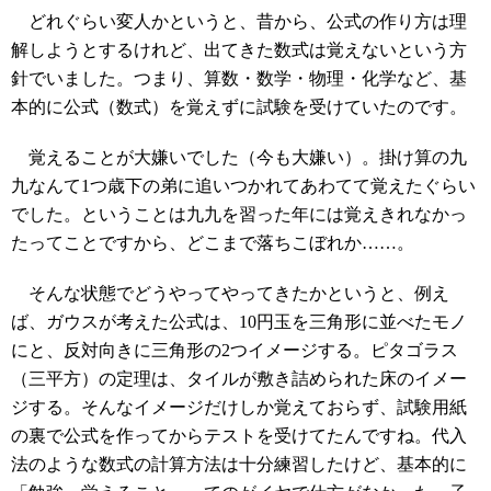
どれぐらい変人かというと、昔から、公式の作り方は理
解しようとするけれど、出てきた数式は覚えないという方
針でいました。つまり、算数・数学・物理・化学など、基
本的に公式（数式）を覚えずに試験を受けていたのです。
覚えることが大嫌いでした（今も大嫌い）。掛け算の九
九なんて1つ歳下の弟に追いつかれてあわてて覚えたぐらい
でした。ということは九九を習った年には覚えきれなかっ
たってことですから、どこまで落ちこぼれか……。
そんな状態でどうやってやってきたかというと、例え
ば、ガウスが考えた公式は、10円玉を三角形に並べたモノ
にと、反対向きに三角形の2つイメージする。ピタゴラス
（三平方）の定理は、タイルが敷き詰められた床のイメー
ジする。そんなイメージだけしか覚えておらず、試験用紙
の裏で公式を作ってからテストを受けてたんですね。代入
法のような数式の計算方法は十分練習したけど、基本的に