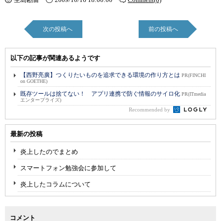
次の投稿へ
前の投稿へ
以下の記事が関連あるようです
【西野亮廣】つくりたいものを追求できる環境の作り方とは
PR(FINCHI
on GOETHE)
既存ツールは捨てない！ アプリ連携で防ぐ情報のサイロ化
PR(ITmedia
エンタープライズ)
Recommended by
最新の投稿
炎上したのでまとめ
スマートフォン勉強会に参加して
炎上したコラムについて
コメント