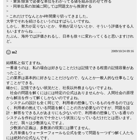
> ・乗算/除算で必要な単位をわかってる値を組み合わせて作る
> ・同単位系の加減に関しては問題文から推測する
>
> これだけでなんとか4年間乗り切ってきました。
大学でそれを続けるというのはすばらしいですね。
しかし、努力が足りないとか、辛抱が足りないとか、そういう評価をする人
もいますからね……。
たぶん、海外では評価されるし、日本も徐々に変わってくると思いますけれ
ど。
2009/10/24 09:16
m2
結構私と似てますね。
一番違うのは、私の場合は好きなことだけは記憶できる程度の記憶容量があ
ったこと。
この業界は基本的に好きなことだけなので、なんとか一般人的な仕事もこな
すことができる。
確かに、記憶できない状況だと、社長以外務まらないですよね。
社会の問題を解くにはには特定の公式はありませんから、人間社会の原理
から解法を作って解くしかないのですよね。
システムの設計も全く同じで、利用者の想像しているものを作るのではな
く、利用者の抱えている問題を解くことの方が必要なのですが、問題を設
計・解答をできる人があまりにも少ないので、利用者の想像している通りの
システムを作ればそれで十分という状況になっているだけだとは思います。
ただ、我々は少数派なんですよ。
少数派の正義は、多数派の現実には勝てません。
人月単価もウォーターフォールも公式を使って問題を一つずつ解く人たち
には絶対の公式なんです。