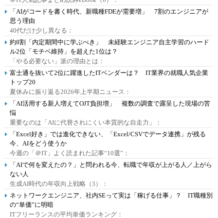
「AIがコードを書く時代、新職種FDEが需要増」 7割のエンジニアが
思う理由
40代だけ少し異なる：
約8割「内定期間中に学ぶべき」 未経験エンジニア自主学習のハード
ル2位「モチベ維持」を超えた1位は？
「やる必要ない」派の理由とは：
富士通を抜いて2位に躍進したITベンダーは？ IT業界の就職人気企業
トップ20
夏休みに振り返る2026年上半期ニュース：
「AI活用する新人増えてOJT負担増」 複数の調査で露呈した現場の苦
悩
重要なのは「AIに代替されにくい本質的な自走力」：
「Excel好き」では進化できない、「Excel/CSVでデータ連携」が残る
今、AIをどう使うか
今週の「＠IT」よく読まれた記事“10選”：
「AIで何を変えたの？」と問われる今、転職で年収が上がる人／上がら
ない人
生成AI時代の年収向上戦略（3）：
ネットワークエンジニア、社内SEって実は「稼げる仕事」？ IT職種別
の“単価”に明暗
ITフリーランスの平均単価ランキング：