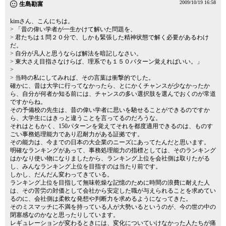
2009/10/19 16:58
生島勘富
kimさん、こんにちは。
> 「昔の偉い学者が一生かけて解いた問題を、
> 君たちは１問２０分で、しかも緊張した精神状態で解く必要があるわけ
だ。
> 自分が凡人と思うならば解法を暗記しなさい。
> 東大さえ目指さなけらば、理系でも１５０パターン覚えればいい。」
>
> 当時の私にしてみれば、その言葉は衝撃的でした。
確かに、昔は大学に行ってなかったら、とにかくチャンスが少なかったか
ら、自分が何者か知る前には、チャンスの多い選択肢を選んでおくのが常道
ですからね。
その予備校の先生は、昔の偉い学者に思いを馳せることができるのですか
ら、大学生にはきっと違うことを言ってるのだろうな。
それはともかく、150パターンを覚えてそれを都度適用できるのは、ものす
ごい事務処理能力であり忍耐力がある証拠です。
その能力は、今までの日本の大企業のニーズにあってたんだと思います。
明確なランキングがあって、事務処理能力の指標としては、そのランキング
はかなり使い物になりましたから、ランキング上位を会社側は取りたがる
し、みんなランキング上位を目指すのは当たり前です。
しかし、だんだん変わってきている。
ランキング上位を目指して無味乾燥な記憶のために時間の浪費に耐えた人
は、その苦労の対価として会社から安定した職が与えられることを求めてい
るのに、会社側は柔軟な発想や判断力を求めるようになってきた。
そのミスマッチに不満を持っている人が大勢いるというのが、今の世の中の
閉塞感なのかなと思ったりしています。
レギュレーションが変わるときには、変化についていけなかった人たちが痛