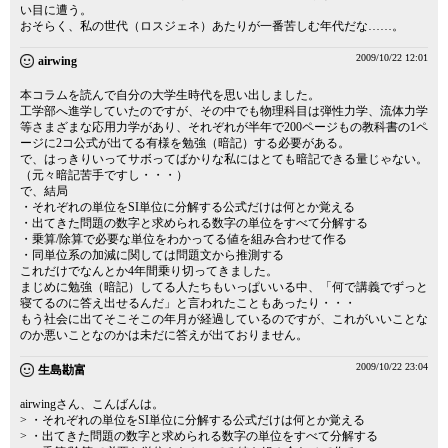
い目に遭う。
おそらく、私の世代（ロスジェネ）あたりが一番苦しむ年代だな……。
2009/10/22 12:01
airwing
本コラムを読んで自分の大学生時代を思い出しました。
工学部へ進学していたのですが、その中でも物理科目は弾性力学、流体力学
等さまざまな応用力学があり、それぞれが半年で200ページもの教科書の1ペ
ージに2コ公式が出てる有様を勉強（暗記）する必要がある。
で、はっきりいってサボってばかりな私にはとても暗記できる量じゃない。
（元々暗記苦手ですし・・・）
で、結局
・それぞれの単位をSI単位に分解する公式だけは何とか覚える
・出てきた問題の数字と求められる数字の単位をすべて分解する
・乗算/除算で必要な単位をわかってる値を組み合わせて作る
・同単位系の加減に関しては問題文から推測する
これだけでなんとか4年間乗り切ってきました。
まじめに勉強（暗記）してる人たちもいっぱいいる中、「何で講義でずっと
寝てるのに答え出せるんだ」と言われたこともあったり・・・
もう社会に出てそこそこの年月が経過しているのですが、これがいいことな
のか悪いことなのかは未だに答えが出ておりません。
2009/10/22 23:04
生島勘富
airwingさん、こんばんは。
> ・それぞれの単位をSI単位に分解する公式だけは何とか覚える
> ・出てきた問題の数字と求められる数字の単位をすべて分解する