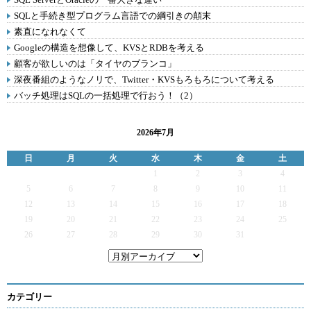
SQLと手続き型プログラム言語での綱引きの顛末
素直になれなくて
Googleの構造を想像して、KVSとRDBを考える
顧客が欲しいのは「タイヤのブランコ」
深夜番組のようなノリで、Twitter・KVSもろもろについて考える
バッチ処理はSQLの一括処理で行おう！（2）
2026年7月
日
月
火
水
木
金
土
1
2
3
4
5
6
7
8
9
10
11
12
13
14
15
16
17
18
19
20
21
22
23
24
25
26
27
28
29
30
31
カテゴリー