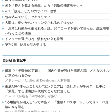
AIを「答えを教える先生」から「判断の稽古相手」へ
482.「脱走」したAIのサイバー攻撃
包み込んでいく、セキュリティ
人間は、弱いからハッキングされるのではない
「思考は行動から生まれる」説。20年コードを書いて悟った、建設現場
へ行くことの価値
イノウーの選択 (12) 慣れない立ち位置
第742回 結果を引き受ける
自分研 新着記事
最高で「年収6000万超」――国内企業が設けた高度AI職 どんなスキル
が求められるのか
メドレーが「Applied AI Developer」人材募集：
生成AIを“使ったことない”エンジニアは「楽しさ」が半分？ 仕事に
「満足」する理由は年代別でこんなに違った
20～30代が最も「やや不満」が多い：
“応用情報が消える”って本当？ 「生成AIパスポート」って何？ IT資
格の今を読む
＠IT人気記事まとめ読みeBook（6）：