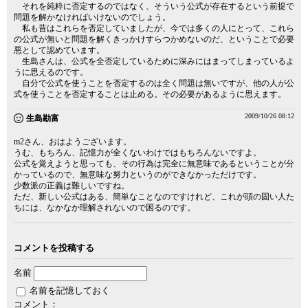
それを純粋に否定するのではなく、そういう公式が存在するという前提で
問題を解かなければいけないのでしょう。
私も昔はこれらを否定していましたが、今では多くの人にとって、これら
の公式が無いと問題を解くきっかけすらつかめないのだ、ということで必要
悪として認めています。
生島さんは、公式を全否定しているために深みにはまってしまっているよ
うに思えるのです。
自分で公式を使うことを否定するのは全く問題は無いですが、他の人が公
式を使うことを否定することは止める。その必要があるように思えます。
2009/10/26 08:12
生島勘富
m2さん、おはようございます。
うむ、もちろん、記憶力が全くないわけではもちろんないですよ。
公式を覚えようと思っても、その行為は完全に無意味であるということが分
かっているので、無意味な努力というのができなかっただけです。
少数派の正義は難しいですね。
ただ、新しい公式はある、簡単なことなのですけれど、これが頭の固い人た
ちには、なかなか理解されないので困るのです。
コメントを投稿する
名前
名前を記憶しておく
コメント：