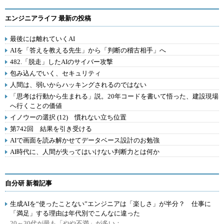
エンジニアライフ 最新の投稿
最後には離れていくAI
AIを「答えを教える先生」から「判断の稽古相手」へ
482.「脱走」したAIのサイバー攻撃
包み込んでいく、セキュリティ
人間は、弱いからハッキングされるのではない
「思考は行動から生まれる」説。20年コードを書いて悟った、建設現場
へ行くことの価値
イノウーの選択 (12) 慣れない立ち位置
第742回 結果を引き受ける
AIで画面を読み解かせてデータベース設計のお勉強
AI時代に、人間が失ってはいけない判断力とは何か
自分研 新着記事
生成AIを“使ったことない”エンジニアは「楽しさ」が半分？ 仕事に
「満足」する理由は年代別でこんなに違った
20～30代が最も「やや不満」が多い：