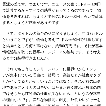
雲泥の差です。つまりです、ニュースの言う1ドル＝120円
で計算するからすべての感覚が狂ってくるのであって、物
価を考慮すれば、ちょうど半分の1ドル＝60円くらいで計算
するとちょうど感覚があうのです。
さて、タイトルの新卒の話に戻りましょう。年収8万ドル
ということですが、物価を考えて1ドル＝60円で計算し直す
と結局のところ何の事はない、約500万円です。それが基本
情報処理を取った新卒のエンジニアの給与です、そう考え
ると十分納得行きませんか。
それでもこうしてシリコンバレーに世界中からエンジニ
アが集中している理由は、結局は、高給だとか社食がタダ
とかイケてるとかそういうことではなく、それぞれの出身
地であるアメリカの田舎や、はたまた遠く離れた故郷の国
ではそもそもIT関連の仕事が少ないから、というのが本当
の理由なのです。異常な物価高に耐え、外食やレジャーを
控えて、自宅で肉を焼いて缶ビールを飲んで、ケチケチ節