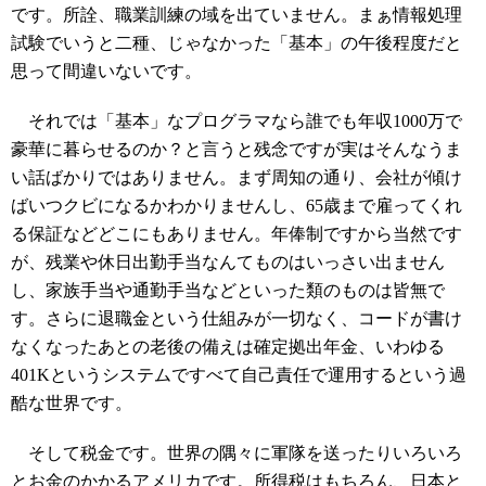
です。所詮、職業訓練の域を出ていません。まぁ情報処理
試験でいうと二種、じゃなかった「基本」の午後程度だと
思って間違いないです。
それでは「基本」なプログラマなら誰でも年収1000万で
豪華に暮らせるのか？と言うと残念ですが実はそんなうま
い話ばかりではありません。まず周知の通り、会社が傾け
ばいつクビになるかわかりませんし、65歳まで雇ってくれ
る保証などどこにもありません。年俸制ですから当然です
が、残業や休日出勤手当なんてものはいっさい出ません
し、家族手当や通勤手当などといった類のものは皆無で
す。さらに退職金という仕組みが一切なく、コードが書け
なくなったあとの老後の備えは確定拠出年金、いわゆる
401Kというシステムですべて自己責任で運用するという過
酷な世界です。
そして税金です。世界の隅々に軍隊を送ったりいろいろ
とお金のかかるアメリカです。所得税はもちろん、日本と