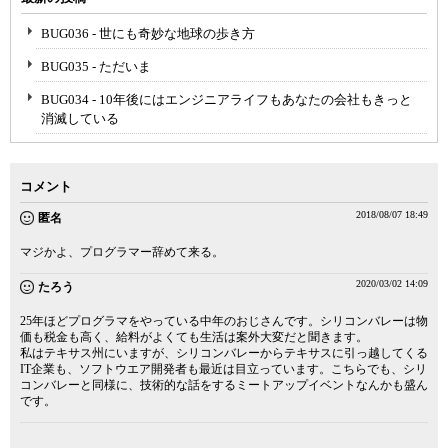
BUG036 - 世にも奇妙な地球の歩き方
BUG035 - ただいま
BUG034 - 10年後にはエンジニアライフもあなたの会社もきっと
消滅している
コメント
2018/08/07 18:49
匿名
マジかよ、プログラマー辞めて来る。
2020/03/02 14:09
たろう
25年ほどプログラマをやっている中年のおじさんです。シリコンバレーは物
価も税金も高く、給料がよくても生活は案外大変だと聞きます。
私はテキサス州にいますが、シリコンバレーからテキサスに引っ越してくる
IT企業も、ソフトウエア開発者も最近は目立っています。こちらでも、シリ
コンバレーと同様に、技術的な話をするミートアップイベントなんかも盛ん
です。