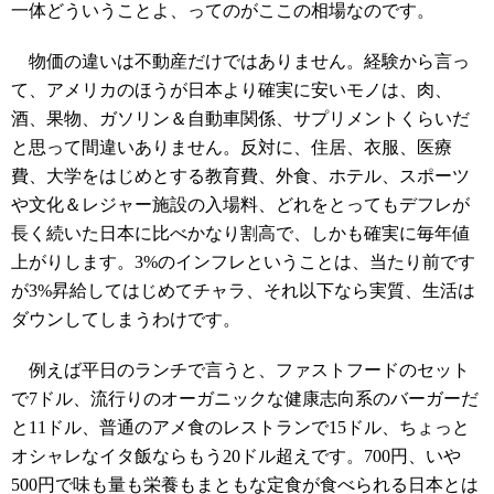
一体どういうことよ、ってのがここの相場なのです。
物価の違いは不動産だけではありません。経験から言っ
て、アメリカのほうが日本より確実に安いモノは、肉、
酒、果物、ガソリン＆自動車関係、サプリメントくらいだ
と思って間違いありません。反対に、住居、衣服、医療
費、大学をはじめとする教育費、外食、ホテル、スポーツ
や文化＆レジャー施設の入場料、どれをとってもデフレが
長く続いた日本に比べかなり割高で、しかも確実に毎年値
上がりします。3%のインフレということは、当たり前です
が3%昇給してはじめてチャラ、それ以下なら実質、生活は
ダウンしてしまうわけです。
例えば平日のランチで言うと、ファストフードのセット
で7ドル、流行りのオーガニックな健康志向系のバーガーだ
と11ドル、普通のアメ食のレストランで15ドル、ちょっと
オシャレなイタ飯ならもう20ドル超えです。700円、いや
500円で味も量も栄養もまともな定食が食べられる日本とは