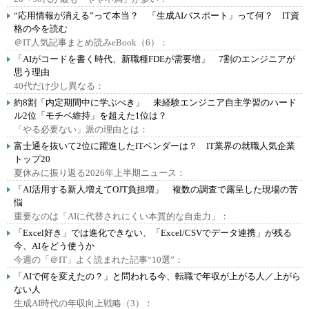
“応用情報が消える”って本当？ 「生成AIパスポート」って何？ IT資
格の今を読む
＠IT人気記事まとめ読みeBook（6）：
「AIがコードを書く時代、新職種FDEが需要増」 7割のエンジニアが
思う理由
40代だけ少し異なる：
約8割「内定期間中に学ぶべき」 未経験エンジニア自主学習のハード
ル2位「モチベ維持」を超えた1位は？
「やる必要ない」派の理由とは：
富士通を抜いて2位に躍進したITベンダーは？ IT業界の就職人気企業
トップ20
夏休みに振り返る2026年上半期ニュース：
「AI活用する新人増えてOJT負担増」 複数の調査で露呈した現場の苦
悩
重要なのは「AIに代替されにくい本質的な自走力」：
「Excel好き」では進化できない、「Excel/CSVでデータ連携」が残る
今、AIをどう使うか
今週の「＠IT」よく読まれた記事“10選”：
「AIで何を変えたの？」と問われる今、転職で年収が上がる人／上がら
ない人
生成AI時代の年収向上戦略（3）：