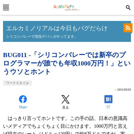
エルカミノリアルは今日もバグだらけ
シリコンバレーで現役デバッガやってます。
BUG011 -「シリコンバレーでは新卒のプ
ログラマーが誰でも年収1000万円！」とい
うウソとホント
ワークスタイル
»
2015/03/03
Share
57
見る
はっきり言ってホントです。この手の話、日本の意識高
いメディアでちょくちょく目にかけます。1000万円と言え
ば現在のレート（1ドル＝120円）で約8万ドルですが、実