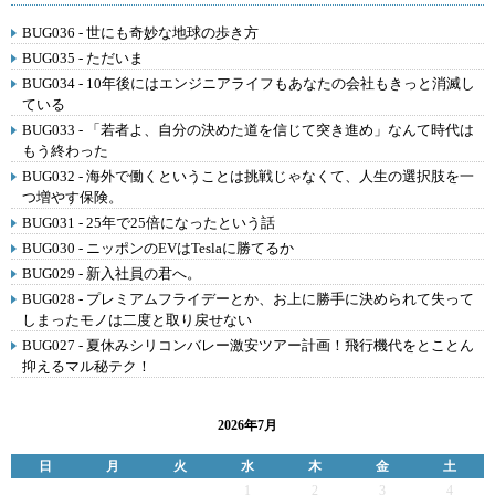
BUG036 - 世にも奇妙な地球の歩き方
BUG035 - ただいま
BUG034 - 10年後にはエンジニアライフもあなたの会社もきっと消滅し
ている
BUG033 - 「若者よ、自分の決めた道を信じて突き進め」なんて時代は
もう終わった
BUG032 - 海外で働くということは挑戦じゃなくて、人生の選択肢を一
つ増やす保険。
BUG031 - 25年で25倍になったという話
BUG030 - ニッポンのEVはTeslaに勝てるか
BUG029 - 新入社員の君へ。
BUG028 - プレミアムフライデーとか、お上に勝手に決められて失って
しまったモノは二度と取り戻せない
BUG027 - 夏休みシリコンバレー激安ツアー計画！飛行機代をとことん
抑えるマル秘テク！
2026年7月
日
月
火
水
木
金
土
1
2
3
4