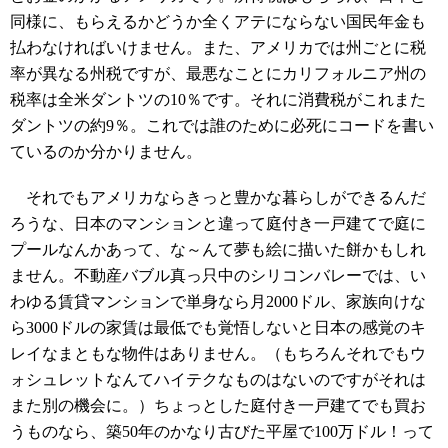
同様に、もらえるかどうか全くアテにならない国民年金も
払わなければいけません。また、アメリカでは州ごとに税
率が異なる州税ですが、最悪なことにカリフォルニア州の
税率は全米ダントツの10％です。それに消費税がこれまた
ダントツの約9％。これでは誰のために必死にコードを書い
ているのか分かりません。
それでもアメリカならきっと豊かな暮らしができるんだ
ろうな、日本のマンションと違って庭付き一戸建てで庭に
プールなんかあって、な～んて夢も絵に描いた餅かもしれ
ません。不動産バブル真っ只中のシリコンバレーでは、い
わゆる賃貸マンションで単身なら月2000ドル、家族向けな
ら3000ドルの家賃は最低でも覚悟しないと日本の感覚のキ
レイなまともな物件はありません。（もちろんそれでもウ
ォシュレットなんてハイテクなものはないのですがそれは
また別の機会に。）ちょっとした庭付き一戸建てでも買お
うものなら、築50年のかなり古びた平屋で100万ドル！って