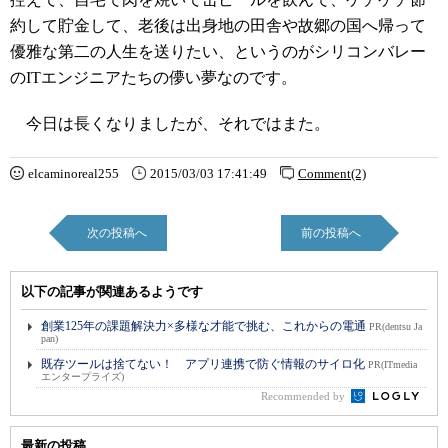
約して貯金して、老後は出身地の田舎や故郷の国へ帰って
優雅な第二の人生を送りたい、というのがシリコンバレー
のITエンジニアたちの儚い夢なのです。
今日は長くなりましたが、それではまた。
elcaminoreal255
2015/03/03 17:41:49
Comment(2)
次の投稿へ
前の投稿へ
以下の記事が関連あるようです
創業125年の課題解決力×多様な才能で挑む、これからの電通
PR(dentsu Ja
pan)
既存ツールは捨てない！ アプリ連携で防ぐ情報のサイロ化
PR(ITmedia
エンタープライズ)
Recommended by
最新の投稿