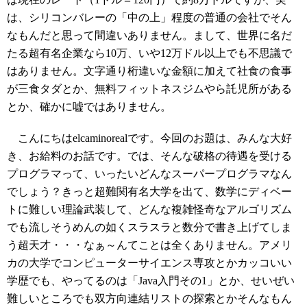
は、シリコンバレーの「中の上」程度の普通の会社でそん
なもんだと思って間違いありません。まして、世界に名だ
たる超有名企業なら10万、いや12万ドル以上でも不思議で
はありません。文字通り桁違いな金額に加えて社食の食事
が三食タダとか、無料フィットネスジムやら託児所がある
とか、確かに嘘ではありません。
こんにちはelcaminorealです。今回のお題は、みんな大好
き、お給料のお話です。では、そんな破格の待遇を受ける
プログラマって、いったいどんなスーパープログラマなん
でしょう？きっと超難関有名大学を出て、数学にディベー
トに難しい理論武装して、どんな複雑怪奇なアルゴリズム
でも流しそうめんの如くスラスラと数分で書き上げてしま
う超天才・・・なぁ～んてことは全くありません。アメリ
カの大学でコンピューターサイエンス専攻とかカッコいい
学歴でも、やってるのは「Java入門その1」とか、せいぜい
難しいところでも双方向連結リストの探索とかそんなもん