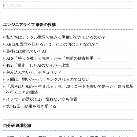
転職活動
エンジニアライフ 最新の投稿
私たちはデジタル世界で生きる準備ができているのか？
AIにDB設計を任せるとは、どこの何のことなのか？
最後には離れていくAI
AIを「答えを教える先生」から「判断の稽古相手」へ
482.「脱走」したAIのサイバー攻撃
包み込んでいく、セキュリティ
人間は、弱いからハッキングされるのではない
「思考は行動から生まれる」説。20年コードを書いて悟った、建設現場
へ行くことの価値
イノウーの選択 (12) 慣れない立ち位置
第742回 結果を引き受ける
自分研 新着記事