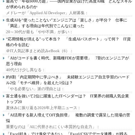
最高で「年収6000万超」――国内企業が設けた高度AI職 どんなスキル
が求められるのか
メドレーが「Applied AI Developer」人材募集：
生成AIを“使ったことない”エンジニアは「楽しさ」が半分？ 仕事に
「満足」する理由は年代別でこんなに違った
20～30代が最も「やや不満」が多い：
“応用情報が消える”って本当？ 「生成AIパスポート」って何？ IT資
格の今を読む
＠IT人気記事まとめ読みeBook（6）：
「AIがコードを書く時代、新職種FDEが需要増」 7割のエンジニアが
思う理由
40代だけ少し異なる：
約8割「内定期間中に学ぶべき」 未経験エンジニア自主学習のハード
ル2位「モチベ維持」を超えた1位は？
「やる必要ない」派の理由とは：
富士通を抜いて2位に躍進したITベンダーは？ IT業界の就職人気企業
トップ20
夏休みに振り返る2026年上半期ニュース：
「AI活用する新人増えてOJT負担増」 複数の調査で露呈した現場の苦
悩
重要なのは「AIに代替されにくい本質的な自走力」：
「Excel好き」では進化できない、「Excel/CSVでデータ連携」が残る