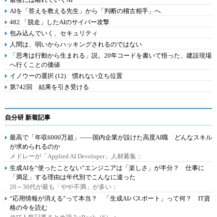
AIを「答えを教える先生」から「判断の稽古相手」へ
482.「脱走」したAIのサイバー攻撃
包み込んでいく、セキュリティ
人間は、弱いからハッキングされるのではない
「思考は行動から生まれる」説。20年コードを書いて悟った、建設現場
へ行くことの価値
イノウーの選択 (12) 慣れない立ち位置
第742回 結果を引き受ける
自分研 新着記事
最高で「年収6000万超」――国内企業が設けた高度AI職 どんなスキル
が求められるのか
メドレーが「Applied AI Developer」人材募集：
生成AIを“使ったことない”エンジニアは「楽しさ」が半分？ 仕事に
「満足」する理由は年代別でこんなに違った
20～30代が最も「やや不満」が多い：
“応用情報が消える”って本当？ 「生成AIパスポート」って何？ IT資
格の今を読む