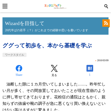
Wizardを目指して
20代半ばの若手（？）がこれまでの経験や思いを書いています
ググって初歩を、本から基礎を学ぶ
ワークスタイル
»
2010/03/09
Share
1
見る
油断した隙に１カ月空いてしまいました……。昨年忙し
い月が多く、その間放置しておいたことが現在雪崩のよう
に押し寄せてきております。花粉症の通院はともかく、親
知らずの抜歯や靴の調子が急に悪くなり買い換えないとい
けない等はさすがに驚きました。