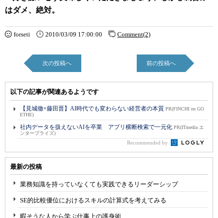
はダメ、絶対。
forseti
2010/03/09 17:00:00
Comment(2)
次の投稿へ
前の投稿へ
以下の記事が関連あるようです
【見城徹×藤田晋】AI時代でも変わらない経営者の本質
PR(FINCHI on GO
ETHE)
社内データを扱えないAIを卒業 アプリ横断検索で一元化
PR(ITmedia エ
ンタープライズ)
Recommended by
最新の投稿
業務知識を持っていなくても実践できるリーダーシップ
SE的比較優位におけるスキルの計算式を考えてみる
暇そうな人から学ぶ仕事上の護身術