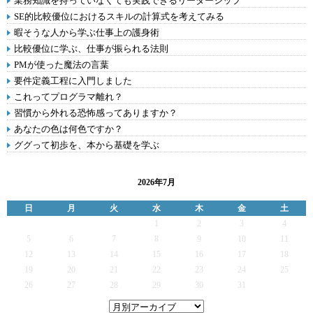
業務知識を持っていなくても実践できるリーダーシップ
SE的比較優位におけるスキルの計算式を考えてみる
暇そうな人から学ぶ仕事上の護身術
比較優位に学ぶ、仕事が振られる法則
PMが使った魔法の言葉
要件定義工程に入門しました
これってプログラマ離れ？
習慣から外れる恐怖感ってありますか？
あなたの色は何色ですか？
ググって初歩を、本から基礎を学ぶ
2026年7月
日
月
火
水
木
金
土
1
2
3
4
5
6
7
8
9
10
11
12
13
14
15
16
17
18
19
20
21
22
23
24
25
26
27
28
29
30
31