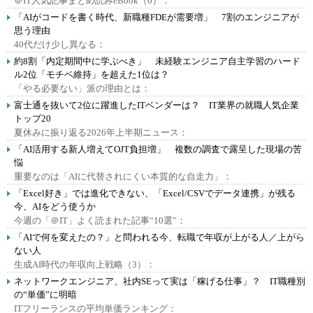
＠IT人気記事まとめ読みeBook（6）：
「AIがコードを書く時代、新職種FDEが需要増」 7割のエンジニアが
思う理由
40代だけ少し異なる：
約8割「内定期間中に学ぶべき」 未経験エンジニア自主学習のハード
ル2位「モチベ維持」を超えた1位は？
「やる必要ない」派の理由とは：
富士通を抜いて2位に躍進したITベンダーは？ IT業界の就職人気企業
トップ20
夏休みに振り返る2026年上半期ニュース：
「AI活用する新人増えてOJT負担増」 複数の調査で露呈した現場の苦
悩
重要なのは「AIに代替されにくい本質的な自走力」：
「Excel好き」では進化できない、「Excel/CSVでデータ連携」が残る
今、AIをどう使うか
今週の「＠IT」よく読まれた記事“10選”：
「AIで何を変えたの？」と問われる今、転職で年収が上がる人／上がら
ない人
生成AI時代の年収向上戦略（3）：
ネットワークエンジニア、社内SEって実は「稼げる仕事」？ IT職種別
の“単価”に明暗
ITフリーランスの平均単価ランキング：