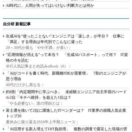
AI時代に、人間が失ってはいけない判断力とは何か
自分研 新着記事
生成AIを“使ったことない”エンジニアは「楽しさ」が半分？ 仕事に
「満足」する理由は年代別でこんなに違った
20～30代が最も「やや不満」が多い：
“応用情報が消える”って本当？ 「生成AIパスポート」って何？ IT資
格の今を読む
＠IT人気記事まとめ読みeBook（6）：
「AIがコードを書く時代、新職種FDEが需要増」 7割のエンジニアが
思う理由
40代だけ少し異なる：
約8割「内定期間中に学ぶべき」 未経験エンジニア自主学習のハード
ル2位「モチベ維持」を超えた1位は？
「やる必要ない」派の理由とは：
富士通を抜いて2位に躍進したITベンダーは？ IT業界の就職人気企業
トップ20
夏休みに振り返る2026年上半期ニュース：
「AI活用する新人増えてOJT負担増」 複数の調査で露呈した現場の苦