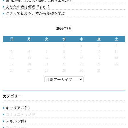
習慣から外れる恐怖感ってありますか？
あなたの色は何色ですか？
ググって初歩を、本から基礎を学ぶ
2026年7月
日
月
火
水
木
金
土
1
2
3
4
5
6
7
8
9
10
11
12
13
14
15
16
17
18
19
20
21
22
23
24
25
26
27
28
29
30
31
カテゴリー
キャリア (2件)
コミュニティ活動
スキル (2件)
ライフハック