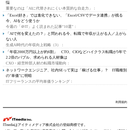
悩
重要なのは「AIに代替されにくい本質的な自走力」：
「Excel好き」では進化できない、「Excel/CSVでデータ連携」が残る
今、AIをどう使うか
今週の「＠IT」よく読まれた記事“10選”：
「AIで何を変えたの？」と問われる今、転職で年収が上がる人／上がら
ない人
生成AI時代の年収向上戦略（3）：
「年収2000万円以上が約6割」 CTO、CIOなどハイクラス転職が5年で
2.2倍のバブル、求められる人材像は
CXO・経営幹部人材の転職市場動向：
ネットワークエンジニア、社内SEって実は「稼げる仕事」？ IT職種別
の“単価”に明暗
ITフリーランスの平均単価ランキング：
利用規約
ITmediaはアイティメディア株式会社の登録商標です。