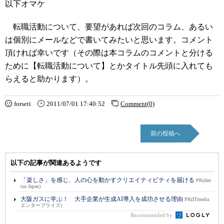
以下オマケ
転職活動について、要望があれば次回のコラム、あるい
は個別にメールなどで書いてみたいと思います。コメント
頂ければ幸いです（その際は本コラムのコメントと分ける
ために【転職活動について】とかタイトル先頭に入れても
らえると助かります）。
forseti
2011/07/01 17:40:52
Comment(0)
前の投稿へ
以下の記事が関連あるようです
「楽しさ」を感じ、人の心を動かすクリエイティビティを届ける
PR(den
tsu Japan)
大阪ガスに学ぶ！ 大手企業が生成AI導入を成功させる理由
PR(ITmedia
エンタープライズ)
Recommended by