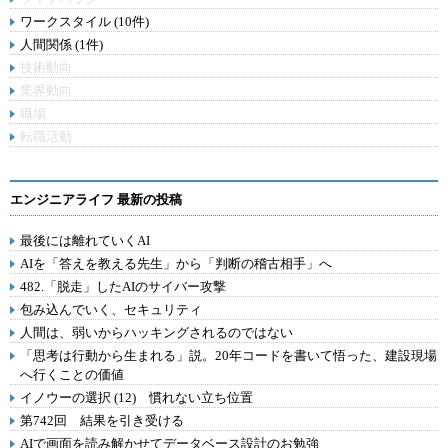
ワークスタイル (10件)
人間関係 (1件)
技術動向
業界動向
職場
転職活動
エンジニアライフ 最新の投稿
最後には離れていくAI
AIを「答えを教える先生」から「判断の稽古相手」へ
482.「脱走」したAIのサイバー攻撃
包み込んでいく、セキュリティ
人間は、弱いからハッキングされるのではない
「思考は行動から生まれる」説。20年コードを書いて悟った、建設現場
へ行くことの価値
イノウーの選択 (12) 慣れない立ち位置
第742回 結果を引き受ける
AIで画面を読み解かせてデータベース設計のお勉強