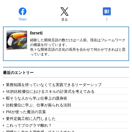
Share
2
見る
forseti
経験した開発言語の数だけは一人前。現在はフレームワーク
の構築を行っています。
色々な開発言語の文化の長所を合わせて何かができればと思
っています。
最近のエントリー
業務知識を持っていなくても実践できるリーダーシップ
SE的比較優位におけるスキルの計算式を考えてみる
暇そうな人から学ぶ仕事上の護身術
比較優位に学ぶ、仕事が振られる法則
PMが使った魔法の言葉
要件定義工程に入門しました
これってプログラマ離れ？