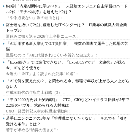
約8割「内定期間中に学ぶべき」 未経験エンジニア自主学習のハード
ル2位「モチベ維持」を超えた1位は？
「やる必要ない」派の理由とは：
富士通を抜いて2位に躍進したITベンダーは？ IT業界の就職人気企業
トップ20
夏休みに振り返る2026年上半期ニュース：
「AI活用する新人増えてOJT負担増」 複数の調査で露呈した現場の苦
悩
重要なのは「AIに代替されにくい本質的な自走力」：
「Excel好き」では進化できない、「Excel/CSVでデータ連携」が残る
今、AIをどう使うか
今週の「＠IT」よく読まれた記事“10選”：
「AIで何を変えたの？」と問われる今、転職で年収が上がる人／上がら
ない人
生成AI時代の年収向上戦略（3）：
「年収2000万円以上が約6割」 CTO、CIOなどハイクラス転職が5年で
2.2倍のバブル、求められる人材像は
CXO・経営幹部人材の転職市場動向：
若手ITエンジニアの5割が「管理職になりたくない」 それでも「引き
受ける条件」とは？
若手が求める“納得の働き方”：