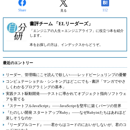
Share
112
見る
書評チーム 「ELリーダーズ」
「エンジニアの人生＝エンジニアライフ」に役立つ本を紹介
します。
本をお探しの方は、
インデックス
からどうぞ。
最近のエントリー
リーダー、管理職にこそ読んで欲しい――レッドビーシュリンプの憂鬱
コンピュテーショナル・シンキングはどこにでも - 書評「マンガでやさ
しくわかるプログラミングの基本」
実践テスト駆動開発――テストに導かれてオブジェクト指向ソフトウェ
アを育てる
『ステートフルJavaScript』――JavaScriptを堅牢に築くパーツの世界
『たのしい開発 スタートアップRuby』――なぜRubyistたちはあれほど
楽しそうなのか
『リーダブルコード』――君からはコードのにおいがしないが、君のコ