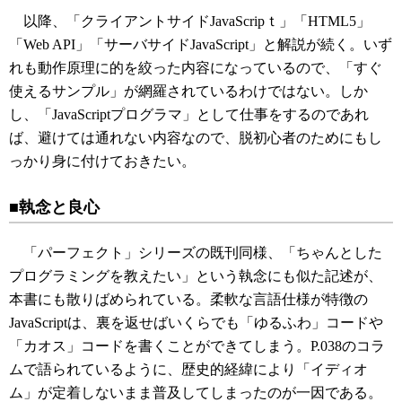
以降、「クライアントサイドJavaScripｔ」「HTML5」
「Web API」「サーバサイドJavaScript」と解説が続く。いず
れも動作原理に的を絞った内容になっているので、「すぐ
使えるサンプル」が網羅されているわけではない。しか
し、「JavaScriptプログラマ」として仕事をするのであれ
ば、避けては通れない内容なので、脱初心者のためにもし
っかり身に付けておきたい。
■執念と良心
「パーフェクト」シリーズの既刊同様、「ちゃんとした
プログラミングを教えたい」という執念にも似た記述が、
本書にも散りばめられている。柔軟な言語仕様が特徴の
JavaScriptは、裏を返せばいくらでも「ゆるふわ」コードや
「カオス」コードを書くことができてしまう。P.038のコラ
ムで語られているように、歴史的経緯により「イディオ
ム」が定着しないまま普及してしまったのが一因である。