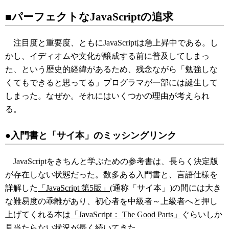
■パーフェクトなJavaScriptの追求
注目度と重要度、ともにJavaScriptは急上昇中である。し
かし、イディオムや文化が醸成する前に普及してしまっ
た、という歴史的経緯があるため、残念ながら「勉強しな
くてもできると思ってる」プログラマが一部には誕生して
しまった。なぜか。それにはいくつかの理由が考えられ
る。
●入門書と「サイ本」のミッシングリンク
JavaScriptをきちんと学ぶための参考書は、長らく決定版
が存在しない状態だった。数多ある入門書と、言語仕様を
詳解した
「JavaScript 第5版」
(通称「サイ本」)の間には大き
な難易度の乖離があり、初心者を中級者～上級者へと押し
上げてくれる本は
「JavaScript： The Good Parts」
ぐらいしか
見当たらない状況が長く続いてきた。