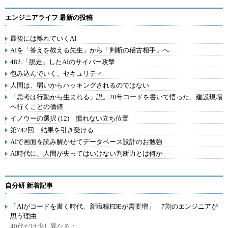
エンジニアライフ 最新の投稿
最後には離れていくAI
AIを「答えを教える先生」から「判断の稽古相手」へ
482.「脱走」したAIのサイバー攻撃
包み込んでいく、セキュリティ
人間は、弱いからハッキングされるのではない
「思考は行動から生まれる」説。20年コードを書いて悟った、建設現場
へ行くことの価値
イノウーの選択 (12) 慣れない立ち位置
第742回 結果を引き受ける
AIで画面を読み解かせてデータベース設計のお勉強
AI時代に、人間が失ってはいけない判断力とは何か
自分研 新着記事
「AIがコードを書く時代、新職種FDEが需要増」 7割のエンジニアが
思う理由
40代だけ少し異なる：