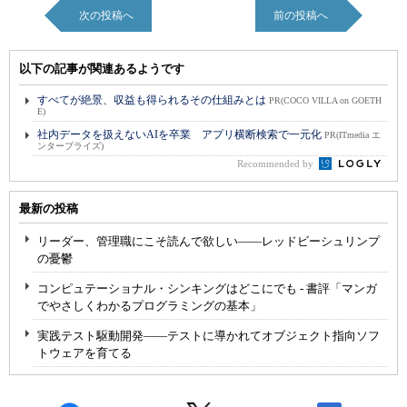
次の投稿へ
前の投稿へ
以下の記事が関連あるようです
すべてが絶景、収益も得られるその仕組みとは
PR(COCO VILLA on GOETH
E)
社内データを扱えないAIを卒業 アプリ横断検索で一元化
PR(ITmedia エ
ンタープライズ)
Recommended by
最新の投稿
リーダー、管理職にこそ読んで欲しい――レッドビーシュリンプ
の憂鬱
コンピュテーショナル・シンキングはどこにでも - 書評「マンガ
でやさしくわかるプログラミングの基本」
実践テスト駆動開発――テストに導かれてオブジェクト指向ソフ
トウェアを育てる