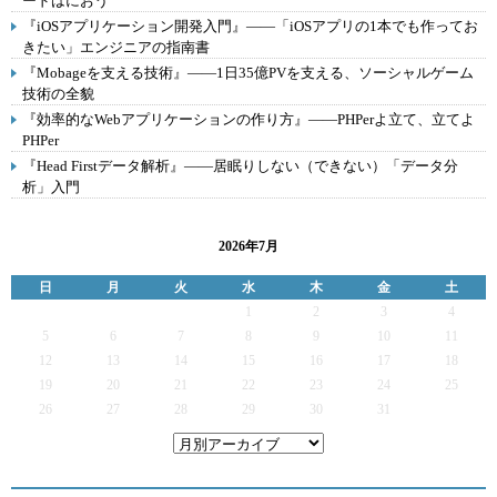
ードはにおう
『iOSアプリケーション開発入門』――「iOSアプリの1本でも作ってお
きたい」エンジニアの指南書
『Mobageを支える技術』――1日35億PVを支える、ソーシャルゲーム
技術の全貌
『効率的なWebアプリケーションの作り方』――PHPerよ立て、立てよ
PHPer
『Head Firstデータ解析』――居眠りしない（できない）「データ分
析」入門
2026年7月
日
月
火
水
木
金
土
1
2
3
4
5
6
7
8
9
10
11
12
13
14
15
16
17
18
19
20
21
22
23
24
25
26
27
28
29
30
31