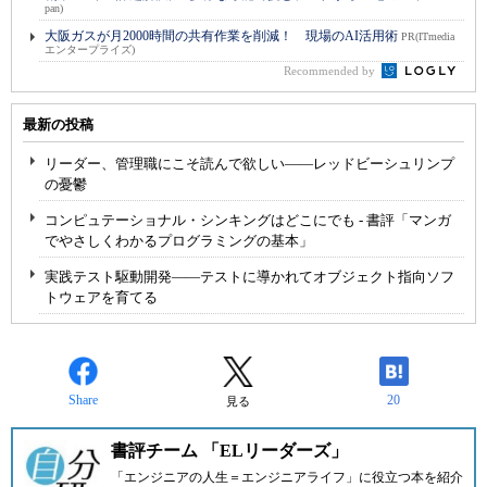
pan)
大阪ガスが月2000時間の共有作業を削減！ 現場のAI活用術
PR(ITmedia
エンタープライズ)
Recommended by
最新の投稿
リーダー、管理職にこそ読んで欲しい――レッドビーシュリンプ
の憂鬱
コンピュテーショナル・シンキングはどこにでも - 書評「マンガ
でやさしくわかるプログラミングの基本」
実践テスト駆動開発――テストに導かれてオブジェクト指向ソフ
トウェアを育てる
Share
20
見る
書評チーム 「ELリーダーズ」
「エンジニアの人生＝エンジニアライフ」に役立つ本を紹介