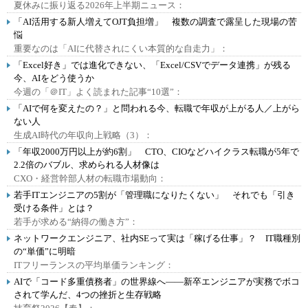
夏休みに振り返る2026年上半期ニュース：
「AI活用する新人増えてOJT負担増」 複数の調査で露呈した現場の苦
悩
重要なのは「AIに代替されにくい本質的な自走力」：
「Excel好き」では進化できない、「Excel/CSVでデータ連携」が残る
今、AIをどう使うか
今週の「＠IT」よく読まれた記事“10選”：
「AIで何を変えたの？」と問われる今、転職で年収が上がる人／上がら
ない人
生成AI時代の年収向上戦略（3）：
「年収2000万円以上が約6割」 CTO、CIOなどハイクラス転職が5年で
2.2倍のバブル、求められる人材像は
CXO・経営幹部人材の転職市場動向：
若手ITエンジニアの5割が「管理職になりたくない」 それでも「引き
受ける条件」とは？
若手が求める“納得の働き方”：
ネットワークエンジニア、社内SEって実は「稼げる仕事」？ IT職種別
の“単価”に明暗
ITフリーランスの平均単価ランキング：
AIで「コード多重債務者」の世界線へ――新卒エンジニアが実務でボコ
されて学んだ、4つの挫折と生存戦略