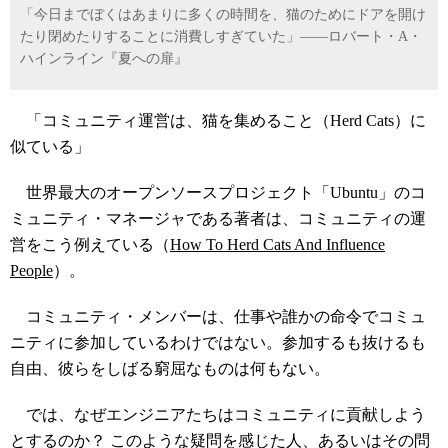
「今日までぼくはあまりに多くの時間を、猫のためにドアを開け
たり閉めたりすることに消費しすぎていた」――ロバート・A・
ハインライン『夏への扉』
「コミュニティ運営は、猫を集めること（Herd Cats）に
似ている」
世界最大のオープンソースプロジェクト「Ubuntu」のコ
ミュニティ・マネージャである著者は、コミュニティの運
営をこう例えている（
How To Herd Cats And Influence
People
）。
コミュニティ・メンバーは、仕事や誰かの命令でコミュ
ニティに参加しているわけではない。参加するも抜けるも
自由、彼らをしばる窮屈なものは何もない。
では、なぜエンジニアたちはコミュニティに貢献しよう
とするのか？ このような疑問を感じた人、あるいはその問