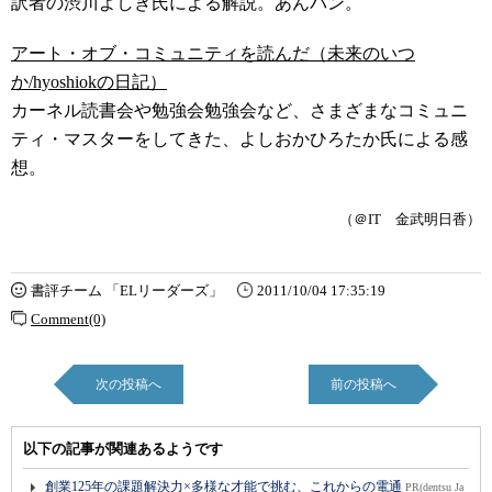
訳者の渋川よしき氏による解説。あんパン。
アート・オブ・コミュニティを読んだ（未来のいつ
か/hyoshiokの日記）
カーネル読書会や勉強会勉強会など、さまざまなコミュニ
ティ・マスターをしてきた、よしおかひろたか氏による感
想。
（＠IT 金武明日香）
書評チーム 「ELリーダーズ」
2011/10/04 17:35:19
Comment(0)
次の投稿へ
前の投稿へ
以下の記事が関連あるようです
創業125年の課題解決力×多様な才能で挑む、これからの電通
PR(dentsu Ja