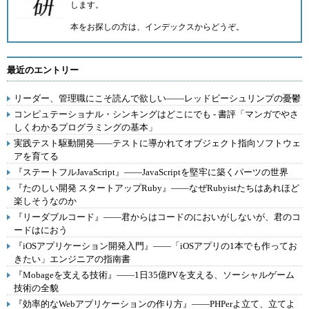
します。
本をお探しの方は、
インデックス
からどうぞ。
最近のエントリー
リーダー、管理職にこそ読んで欲しい――レッドビーシュリンプの憂鬱
コンピュテーショナル・シンキングはどこにでも - 書評「マンガでやさ
しくわかるプログラミングの基本」
実践テスト駆動開発――テストに導かれてオブジェクト指向ソフトウェ
アを育てる
『ステートフルJavaScript』――JavaScriptを堅牢に築くパーツの世界
『たのしい開発 スタートアップRuby』――なぜRubyistたちはあれほど
楽しそうなのか
『リーダブルコード』――君からはコードのにおいがしないが、君のコ
ードはにおう
『iOSアプリケーション開発入門』――「iOSアプリの1本でも作ってお
きたい」エンジニアの指南書
『Mobageを支える技術』――1日35億PVを支える、ソーシャルゲーム
技術の全貌
『効率的なWebアプリケーションの作り方』――PHPerよ立て、立てよ