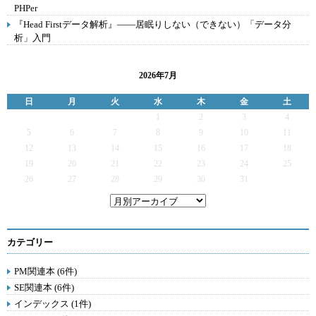
PHPer
『Head Firstデータ解析』――居眠りしない（できない）「データ分
析」入門
2026年7月
日
月
火
水
木
金
土
1
2
3
4
5
6
7
8
9
10
11
12
13
14
15
16
17
18
19
20
21
22
23
24
25
26
27
28
29
30
31
カテゴリー
PM関連本 (6件)
SE関連本 (6件)
インデックス (1件)