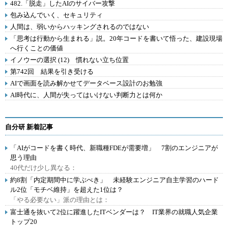
482.「脱走」したAIのサイバー攻撃
包み込んでいく、セキュリティ
人間は、弱いからハッキングされるのではない
「思考は行動から生まれる」説。20年コードを書いて悟った、建設現場
へ行くことの価値
イノウーの選択 (12) 慣れない立ち位置
第742回 結果を引き受ける
AIで画面を読み解かせてデータベース設計のお勉強
AI時代に、人間が失ってはいけない判断力とは何か
自分研 新着記事
「AIがコードを書く時代、新職種FDEが需要増」 7割のエンジニアが
思う理由
40代だけ少し異なる：
約8割「内定期間中に学ぶべき」 未経験エンジニア自主学習のハード
ル2位「モチベ維持」を超えた1位は？
「やる必要ない」派の理由とは：
富士通を抜いて2位に躍進したITベンダーは？ IT業界の就職人気企業
トップ20