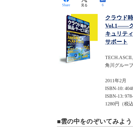
Share
6
見る
クラウド時
Vol.1
キュリティ
サポート
TECH.ASCI
角川グルー
2011年2月
ISBN-10: 404
ISBN-13: 978
1280円（税
■雲の中をのぞいてみよう