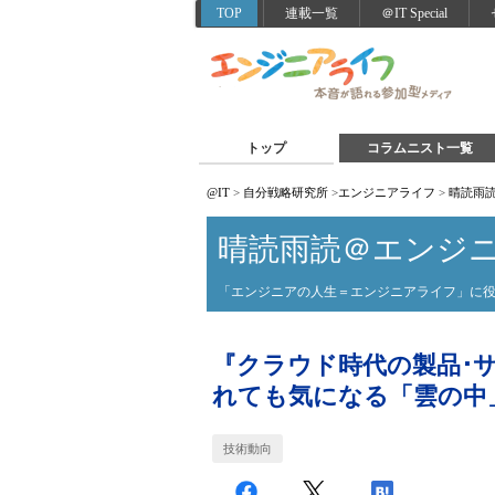
TOP
連載一覧
＠IT Special
トップ
コラムニスト一覧
@IT
>
自分戦略研究所
>
エンジニアライフ
>
晴読雨
晴読雨読＠エンジ
「エンジニアの人生＝エンジニアライフ」に
『クラウド時代の製品･
れても気になる「雲の中
技術動向