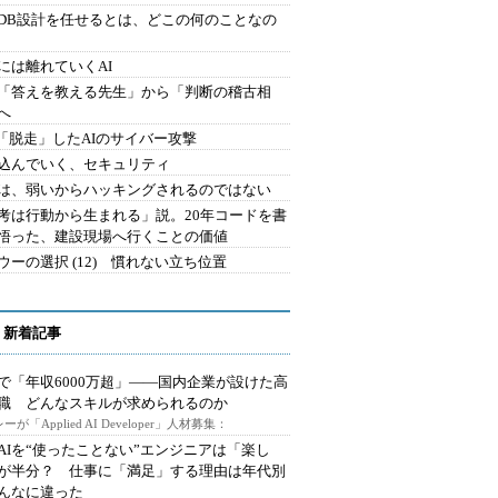
にDB設計を任せるとは、どこの何のことなの
には離れていくAI
を「答えを教える先生」から「判断の稽古相
へ
2.「脱走」したAIのサイバー攻撃
込んでいく、セキュリティ
は、弱いからハッキングされるのではない
考は行動から生まれる」説。20年コードを書
悟った、建設現場へ行くことの価値
ウーの選択 (12) 慣れない立ち位置
 新着記事
で「年収6000万超」――国内企業が設けた高
I職 どんなスキルが求められるのか
ーが「Applied AI Developer」人材募集：
AIを“使ったことない”エンジニアは「楽し
が半分？ 仕事に「満足」する理由は年代別
んなに違った