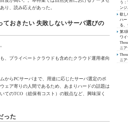
目度が高い。。本特集では自然災害におけるデータセ
う：
あり、読み応えがあった。
ンジ
欲し
ハー
知っておきたい 失敗しないサーバ選びの
る、
第3
ワイ
Th
。
ニア
Th
も、プライベートクラウドも含めたクラウド運用者向
ニア
ムからPCサーバまで、用途に応じたサーバ選定のポ
ウェア寄りの人間であるため、あまりハードの話題は
いてのTCO（総保有コスト）の観点など、興味深く
だった