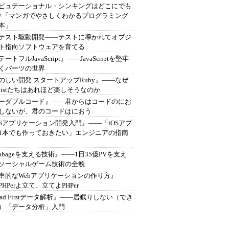
ピュテーショナル・シンキングはどこにでも
書評「マンガでやさしくわかるプログラミング
本」
テスト駆動開発――テストに導かれてオブジ
ト指向ソフトウェアを育てる
ートフルJavaScript』――JavaScriptを堅牢
くパーツの世界
のしい開発 スタートアップRuby』――なぜ
byistたちはあれほど楽しそうなのか
ーダブルコード』――君からはコードのにお
しないが、君のコードはにおう
OSアプリケーション開発入門』――「iOSアプ
1本でも作っておきたい」エンジニアの指南
obageを支える技術』――1日35億PVを支え
ソーシャルゲーム技術の全貌
率的なWebアプリケーションの作り方』
HPerよ立て、立てよPHPer
ead Firstデータ解析』――居眠りしない（でき
）「データ分析」入門