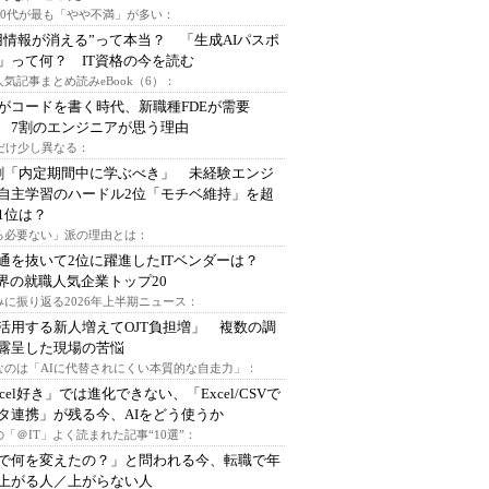
～30代が最も「やや不満」が多い：
用情報が消える”って本当？ 「生成AIパスポ
」って何？ IT資格の今を読む
人気記事まとめ読みeBook（6）：
Iがコードを書く時代、新職種FDEが需要
 7割のエンジニアが思う理由
代だけ少し異なる：
割「内定期間中に学ぶべき」 未経験エンジ
自主学習のハードル2位「モチベ維持」を超
1位は？
る必要ない」派の理由とは：
通を抜いて2位に躍進したITベンダーは？
業界の就職人気企業トップ20
みに振り返る2026年上半期ニュース：
I活用する新人増えてOJT負担増」 複数の調
露呈した現場の苦悩
なのは「AIに代替されにくい本質的な自走力」：
xcel好き」では進化できない、「Excel/CSVで
タ連携」が残る今、AIをどう使うか
「＠IT」よく読まれた記事“10選”：
Iで何を変えたの？」と問われる今、転職で年
上がる人／上がらない人