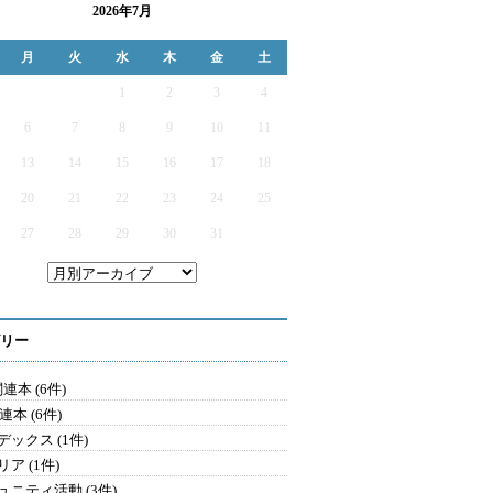
2026年7月
月
火
水
木
金
土
1
2
3
4
6
7
8
9
10
11
13
14
15
16
17
18
20
21
22
23
24
25
27
28
29
30
31
リー
連本 (6件)
連本 (6件)
デックス (1件)
ア (1件)
ュニティ活動 (3件)