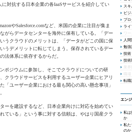
巨人に対抗する日本企業の各IaaSサービスを紹介してい
スキル
ビジ
プロ
nやSalesforce.comなど、米国の企業に注目が集ま
ライ
ながらデータセンターを海外に保有している。「デー
ワー
人間関
いうクラウドのメリットは、「データがどこの国に保
勉強法
いうデメリットに転じてしまう。保存されているデー
技術
の法体系に依存するからだ。
技術動
業界
ンポジウムに参加し、そこでクラウドについての研
職場
、クラウドサービスを利用するユーザー企業にヒアリ
転職活
た「ユーザー企業における最も関心の高い懸念事項」
。
エンジ
ターを建設するなど、日本企業向けに対応を始めてい
私は
れている」という事に対する信頼は、やはり国産クラ
か
私た
のか