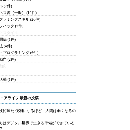
 (7件)
ネス書（一般） (10件)
グラミングスキル (26件)
フハック (5件)
クスタイル
係 (1件)
 (4件)
・プログラミング (6件)
向 (2件)
動向
動 (1件)
ニアライフ 最新の投稿
技術屋だ-便利になるほど、人間は弱くなるの
ちはデジタル世界で生きる準備ができている
？