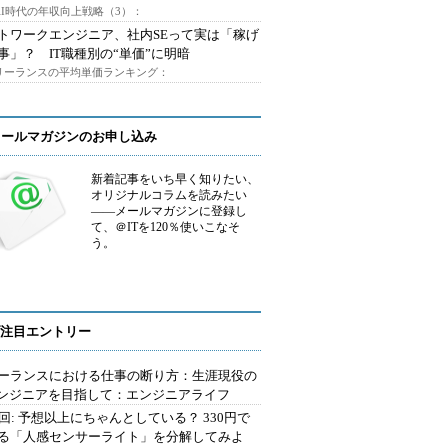
AI時代の年収向上戦略（3）：
トワークエンジニア、社内SEって実は「稼げ
事」？ IT職種別の“単価”に明暗
フリーランスの平均単価ランキング：
メールマガジンのお申し込み
新着記事をいち早く知りたい、
オリジナルコラムを読みたい
――メールマガジンに登録し
て、＠ITを120％使いこなそ
う。
注目エントリー
ーランスにおける仕事の断り方：生涯現役の
エンジニアを目指して：エンジニアライフ
2回: 予想以上にちゃんとしている？ 330円で
る「人感センサーライト」を分解してみよ