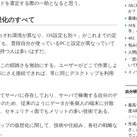
ドを選定する際の一助となると思う。
AI
か？
最後
想化のすべて
AI
手」
れぞれ環境が異なり、OS設定も別々」がこれまでの定
48
ても、普段自分が使っているPCと設定が異なっていて
包み
持つ人は多いはずだ。
人間
「思
この煩雑さを無効にする。ユーザーがどこで作業しよ
いて
イノ
バにさえ接続できれば、常に同じデスクトップを利用
自分研
てサーバに存在しており、サーバで稼働する自分のデ
そのため、従来のようにデータが各個人の端末に分散
最高
、セキュリティ面でもメリットの多い技術である。
度A
メドレ
生成
ップの仮想化に関して、技術や仕組み、各社の戦略な
さ」
。
でこ