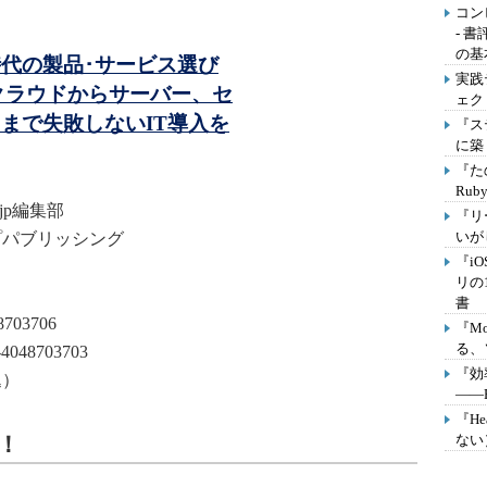
コン
- 
の基
代の製品･サービス選び
実践
――クラウドからサーバー、セ
ェク
まで失敗しないIT導入を
『ステ
に築
『た
Ru
I.jp編集部
『リ
いが
プパブリッシング
『i
リの
書
8703706
『M
る、
-4048703703
『効
込）
――P
『H
！
ない