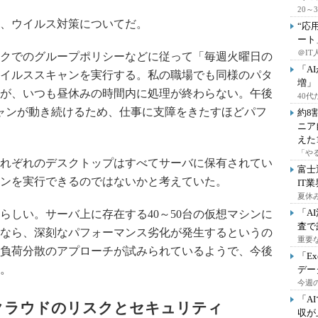
20
、ウイルス対策についてだ。
“応
ート
＠IT
クでのグループポリシーなどに従って「毎週火曜日の
「A
イルススキャンを実行する。私の職場でも同様のパタ
増」
が、いつも昼休みの時間内に処理が終わらない。午後
40
ャンが動き続けるため、仕事に支障をきたすほどパフ
約8
ニア
えた
「や
れぞれのデスクトップはすべてサーバに保有されてい
富士
ンを実行できるのではないかと考えていた。
IT
夏休
「A
しい。サーバ上に存在する40～50台の仮想マシンに
査で
なら、深刻なパフォーマンス劣化が発生するというの
重要
負荷分散のアプローチが試みられているようで、今後
「E
。
デー
今週の
「A
クラウドのリスクとセキュリティ
収が