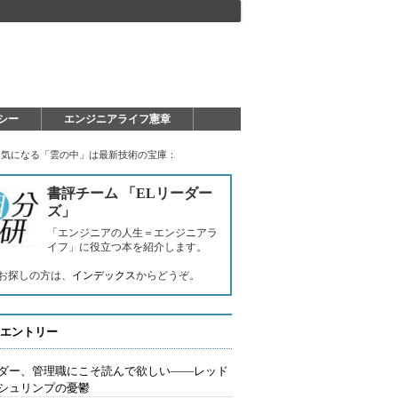
シー
エンジニアライフ憲章
も気になる「雲の中」は最新技術の宝庫：
書評チーム 「ELリーダー
ズ」
「エンジニアの人生＝エンジニアラ
イフ」に役立つ本を紹介します。
お探しの方は、
インデックス
からどうぞ。
エントリー
ダー、管理職にこそ読んで欲しい――レッド
シュリンプの憂鬱