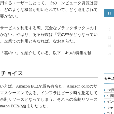
用するユーザーにとって、そのコンピュータ資源は雲
、どのような機器が用いられていて、どう運用されて
日
要がない。
サービスを利用する際、完全なブラックボックスの中
5
かない。やはり、ある程度は「雲の中がどうなってい
12
。企業での利用ともなれば、なおさらだ。
19
「雲の中」を紹介している。以下、4つの特集を軸
26
トチョイス
カテゴ
rvice）といえば、Amazon EC2が最も有名だ。Amazon.co.jpのサ
PM関
マスシーズンである。インフラはピーク時を想定して
SE関
余剰リソースとなってしまう。それらの余剰リソース
イン
zon EC2の始まりだった。
キャリ
コミ