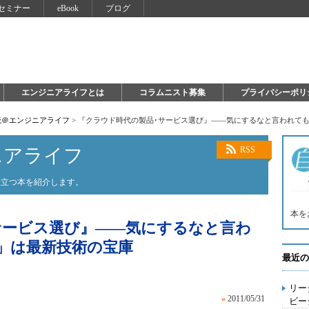
セミナー
eBook
ブログ
エンジニアライフとは
コラムニスト募集
プライバシーポリ
読＠エンジニアライフ
>
『クラウド時代の製品･サービス選び』――気にするなと言われて
ニアライフ
RSS
役立つ本を紹介します。
本を
サービス選び』――気にするなと言わ
」は最新技術の宝庫
最近の
リー
»
2011/05/31
ビー